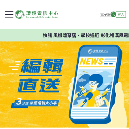
電子報
登入
快訊
風機離聚落、學校過近 彰化福漢風電