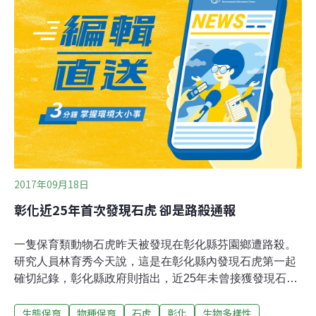
政單位、NGO組織，甚至顧問公司共同合作，理想的情況
是，有了野生動物的基礎調查，搭配當地居民意見，能依
此陸續發展出人與動物間合宜的互動方式。而在台灣，近
年踏足野生動物危害議題的東海大學教授林良恭認為，目
前多還僅以學界研究為主力。人猴衝突有地域性調查 未有
全面探討台灣獼猴是台灣少數廣泛分布各地，且幾乎是最
頻繁在媒體上，出現與人發生衝突消息的野生動物。過
去，在高雄壽山、彰化二水、台東東河等
2017年09月18日
彰化近25年首次發現石虎 卻是路殺通報
一隻保育類動物石虎昨天被發現在彰化縣芬園鄉遭路殺。
研究人員林育秀今天說，這是在彰化縣內發現石虎第一起
確切紀錄，彰化縣政府則指出，近25年未曾接獲發現石虎
的通報。楊姓民眾昨天駕車行經省道台14線彰化縣芬園鄉
生態保育
物種保育
石虎
彰化
生物多樣性
路段，發現一隻貓陳屍中央分隔島，由於擔心貓屍體又遭