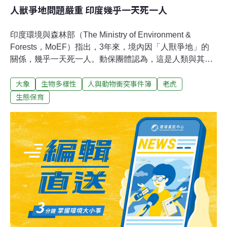
人獸爭地問題嚴重 印度幾乎一天死一人
印度環境與森林部（The Ministry of Environment &
Forests，MoEF）指出，3年來，境內因「人獸爭地」的
關係，幾乎一天死一人。動保團體認為，這是人類與其建
設壓縮了動物棲地的緣故，使得大象與野虎被迫「反
大象
生物多樣性
人與動物衝突事件簿
老虎
擊」。印度環境與森林部近日釋出，2014年4月至2017年
5月，共有1144人受野生動物攻擊至死。單看去（2016）
生態保育
年到今（2017）年2月的人數，就有259人是遭大象殺害；
而去年到今年5月，有27人被老虎咬死。然而，從過去的
數據發現，1052位因野生動物喪命的人，大多數是誤闖了
大象行經的路線才受害，主因為人類建設，鐵路或公路已
阻擾象群原本的行進路線。除了大象，還有老虎。根據普
查數據顯示，1970年至2014年，老虎從1800隻增加到
2226隻；但專家發現，老虎棲地並沒有增加。換句話說，
老虎為了在人口如此稠密的環境下生存，逼不得已只能對
人類展開反擊。人獸爭地的