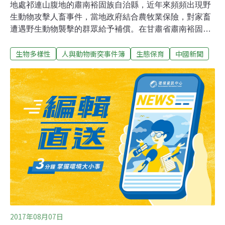
地處祁連山腹地的肅南裕固族自治縣，近年來頻頻出現野
生動物攻擊人畜事件，當地政府結合農牧業保險，對家畜
遭遇野生動物襲擊的群眾給予補償。在甘肅省肅南裕固族
自治縣境內野生動物眾多，包括被列入國際瀕危野生動物
生物多樣性
人與動物衝突事件簿
生態保育
中國新聞
白皮書的雪豹，這些野生動物近年來頻繁出現在牧區。據
肅南縣大河鄉政府統計，僅在2016年全鄉就發生13起野生
動物襲擊家畜的事件，直接經濟損失達人民幣24萬5000元
（約新台幣110萬元）。一邊是受保護的動物，一邊是蒙
受損失的牧民，肅南縣政府針對家畜遭遇野生動物襲擊的
牧民制定了補償標準，並建立農牧業保險機制。肅南縣環
境保護和林業局工作人員表示，除了建立損失補償機制，
肅南縣也動員牧民群眾加強管理、防範，防止意外再次發
生，讓以肅南為家的野生動物和當地牧民成為互不干擾的
「好鄰居」。
2017年08月07日