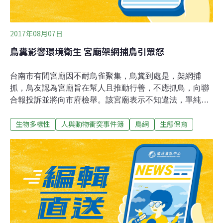
2017年08月07日
鳥糞影響環境衛生 宮廟架網捕鳥引眾怒
台南市有間宮廟因不耐鳥雀聚集，鳥糞到處是，架網捕
抓，鳥友認為宮廟旨在幫人且推動行善，不應抓鳥，向聯
合報投訴並將向市府檢舉。該宮廟表示不知違法，單純是
信徒反映雀鳥影響環境衛生才架網，將把網拆掉。鳥友投
生物多樣性
人與動物衝突事件簿
鳥網
生態保育
訴說，這家宮廟設網捕鳥已一段時間，昨天（4日）路
過，發現有麻雀受困，立即解救，也忠告廟方人員盡速拆
除殺生補鳥網，但廟方今天並未拆除網子。由於北風漸
強，未來過境候鳥漸多，若網子不拆，可能陸續會有鳥落
網，因此發動搶救行動，除投訴並將向市府農業局檢舉。
該宮廟表示，廟前棚架處每天都有大群雀鳥聚集，鳥糞特
多，有些信徒還「中彈」，顧及環境衛生才架網，希望嚇
阻。不知這樣是違法，會趕快把網子拆下來，另會請教專
家，解決雀鳥太多，影響環境衛生的問題。台南拍鳥俱樂