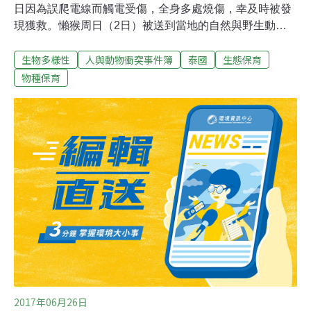
日因為誤爬電線而觸電受傷，全身多處燒傷，幸及時被發
現獲救。懶猴周日（2日）被送到當地的自然與野生動物
研究中心急救，有救援人員指牠在一間學校附近觸電，身
生物多樣性
人與動物衝突事件簿
泰國
生態保育
上有不少地方被燒傷，牠當時身體十分虛弱。懶猴因其大
眼睛可以作為藥材而被獵殺，被列為易危或瀕危。職員相
物種保育
信，懶猴棲息地受到城巿化影響，牠們被逼到城巿覓食。
2017年06月26日