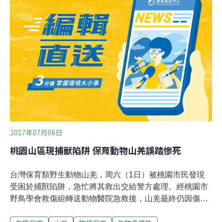
2017年07月06日
桃園山區現捕獸陷阱 保育動物山羌誤踏慘死
台灣保育類野生動物山羌，周六（1日）被桃園市民發現
受困於捕獸陷阱，急忙將其救出交給警方處理。經桃園市
野鳥學會救傷組轉送動物醫院急救後，山羌最終仍因傷勢
過重，不治離世。桃園市野鳥學會表示，山羌是在大溪、