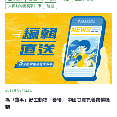
車輛輾壓，民眾回程將貓屍體移到路邊，並經友人聯繫行
人與動物衝突事件簿
路殺
政院農業委員會特有生物研究保育中心，保育人員昨天晚
間趕到現場，確認是一隻石虎。特生中心哺乳類研究室助
理研究員林育秀說，這隻遭路殺的石虎屍體已腫脹且傷口
都是蛆，為公的亞成體，體重約3公斤；這季節是亞成體
拓展領域時期，因此接連有3起都是公的亞成體被車輛撞
擊，分別發生在南投縣、苗栗縣、彰化縣。彰化縣政府農
業處副處長郭至善說，根據一名任職農業處25年的野生動
物保育員工作紀錄，近25年不曾接獲關於石虎出沒確切紀
錄，「再往前推到30年或40年，其實也無可考據，」也希
望民眾共同保育石虎，若發現可通報農業處
2017年08月22日
為「肇事」野生動物「善後」 中國甘肅完善補償機
制