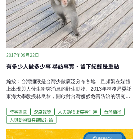
解珊瑚所受影響和復育情況下，屏東縣政府卻又火速通過
環評，讓萬里桐海域的珍貴珊瑚再度陷入險境。「萬里桐
的珊瑚是台灣、更是世界的珍貴資產，不應為了一個開發
案而消失！」
2017年09月22日
有多少人做多少事 尋訪事實、留下紀錄是重點
編按：台灣獼猴是台灣少數廣泛分布各地，且頻繁在媒體
上出現與人發生衝突消息的野生動物。2013年林務局委託
東海大學教授林良恭，開啟對台灣獼猴危害防治的研究計
畫，並依計畫成果，在2016年開始補助地方政府輔導農民
時事專題
深度報導
人與動物衝突事件簿
台灣獼猴
架設電圍網防治猴害。應對人猴衝突，還能有什麼想像？
本報專訪林良恭，分享其對人猴衝突議題的觀點，以及近
人與動物衝突觀點討論
年訪查各地農民、業務承辦人所見的觀察。探討野生動物
與人的關係，尤其衝突[1]情形，在國際上常是由學界、行