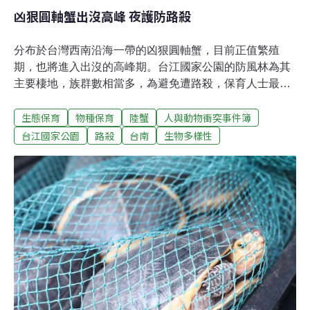
凶狠圓軸蟹出沒高峰 夜護防路殺
分布於台灣西南沿海一帶的凶狠圓軸蟹，目前正值繁殖
期，也將進入出沒的高峰期。台江國家公園的防風林為其
主要棲地，族群數相當多，為避免遭路殺，保育人士最近
於夜間展開護蟹行動，並進行標記研究，希望抱卵的母蟹
生態保育
物種保育
陸蟹
人與動物衝突事件簿
能平安順利繁衍下一代。凶狠圓軸蟹是台灣最大的陸蟹，
又有紅憨狗、雷公蟳等別稱，其頭胸甲寬可達十二公分，
台江國家公園
路殺
台南
生物多樣性
主要分布於西南沿海高潮線以上的魚塭土堤岸邊、潮溝、
紅樹林及防風林邊緣，屬於夜行性，其洞穴可深達一到二
米。根據台江國家公園的調查，台江國家公園區內的防風
林可能是凶狠圓軸蟹最大棲地與族群數量最多的區域。安
南區青草崙堤岸一帶，農曆6月至9月在滿月後會有一個釋
幼高峰。天黑之後，成群結隊大腹便便的雌蟹便陸續自防
風林現身往海邊移動，一路得越過馬路並爬上陡峭的海堤
斜坡。台管處呼籲用路人行經時放慢車速。