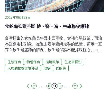
2017年06月23日
食蛇龜盜獵不斷 檢、警、海、林串聯守護線
台灣原生的食蛇龜長年受中國寵物、食補市場覬覦，而淪
為盜獵走私對象。從過去幾年查緝走私的數量，顯示一直
存在原生龜盜獵的情況，原生龜保護不能掉以輕心。由檢
警海合作的專案小組，經過幾個月的監控追蹤，19日海上
生態保育
物種保育
環境政策
生物多樣性
攔截走私，查獲高達1638隻食蛇龜，而最後有1500多隻獲
救倖存。檢警海固守最後防線 攔截成功靠長期監測海巡署
人與動物衝突事件簿
盜捕
食蛇龜
南巡局高雄第二機動查緝隊副隊長林益崧表示，年初接獲
情資指出高雄楊姓船長，意圖收購食蛇龜運往中國；專案
小組在高雄地檢署檢察官指揮下，海巡署南巡局高雄第
......
......
01
13
14
15
29
一、第二機及屏東機動查緝隊、第五岸巡總隊、第五海巡
隊及高雄市政府警察局新興分局等單位合作成立，隨即規
劃佈署岸際及海上人力，展開岸、海聯合查緝行動，經數
月跟監、清查船筏，鎖定「瑞滿益」。19日專案小組發現