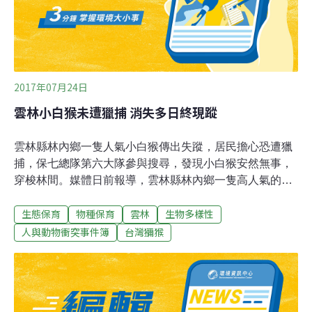
部負責人黃蜀婷表示，依據野生動物保護法第21條規定，
非屬保育鳥禽危害農作物、水產養殖時，農漁民可以捕
殺，但架設鳥網必須申請，未經申請架設網具主管機關得
逕予拆
2017年07月24日
雲林小白猴未遭獵捕 消失多日終現蹤
雲林縣林內鄉一隻人氣小白猴傳出失蹤，居民擔心恐遭獵
捕，保七總隊第六大隊參與搜尋，發現小白猴安然無事，
穿梭林間。媒體日前報導，雲林縣林內鄉一隻高人氣的白
色台灣獼猴「小白猴」多日不見蹤影，民眾擔心可能遭誘
生態保育
物種保育
雲林
生物多樣性
捕，動保人士12日尋找，也找不到小白猴，消息在臉書社
團流傳，不過無直接證據可證明小白猴遭誘捕，警政署保
人與動物衝突事件簿
台灣獼猴
安警察第七總隊第六大隊獲報，隨即派員了解。保七總隊
第六大隊今天（24日）表示，傳聞小白猴不見蹤跡，可能
是猴群遷移他處覓食，但也不排除人為非法獵捕，第六大
隊南投分隊除加強監控查察，並與林務局南投林區管理