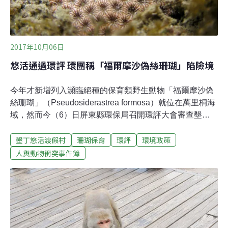
2017年10月06日
悠活通過環評 環團稱「福爾摩沙偽絲珊瑚」陷險境
今年才新增列入瀕臨絕種的保育類野生動物「福爾摩沙偽
絲珊瑚」（Pseudosiderastrea formosa）就位在萬里桐海
域，然而今（6）日屏東縣環保局召開環評大會審查墾丁
悠活渡假村開發案，業者稱其未調查到此種生物，對於這
墾丁悠活渡假村
珊瑚保育
環評
環境政策
個瀕絕台灣特有種的相關保育措施，也未獲環評委員討
論。2016年遭法院撤銷的悠活環評，在重啟審查後，最終
人與動物衝突事件簿
今日以7比4的投票比數，通過環評。悠活在2014年判定違
法經營旅館後，渡假村三至六區停業至今。補作的環評今
日通過審查後，後續補完相關程序，將可重啟旅館業經
營。根據業者報告，悠活全區將設置410個房間、最高提
供1100人住宿。屏東環盟理事洪輝祥說，悠活停業三年期
間，好不容易萬里桐海域得以稍微休養生息，還來不及了