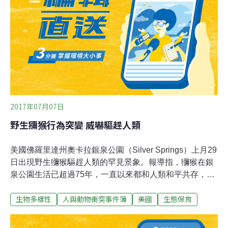
處、雲林縣林內鄉公所等單位聯合巡查。保七總隊第六大
隊表示，經連日搜查，員警昨天傍晚在距離原棲地不遠處
的竹林間，再度發現小白猴蹤影，並依偎母猴身旁，不時
穿梭林間，終於破除小白猴遭獵捕流言。
2017年07月07日
野生獼猴行為突變 威嚇驅趕人類
美國佛羅里達州奧卡拉銀泉公園（Silver Springs）上月29
日出現野生獼猴驅趕人類的罕見景象。報導指，獼猴在銀
泉公園生活已超過75年，一直以來都和人類和平共存，根
據威斯康辛麥迪遜大學國家靈長類研究中心指，獼猴相當
生物多樣性
人與動物衝突事件簿
美國
生態保育
適應有人類在附近的生活，無論是在城市或郊區，目前尚
不清楚是甚麼原因觸動牠們突然改變行為，且這段編輯過
的影片刪去了可能激怒猴群的片段。