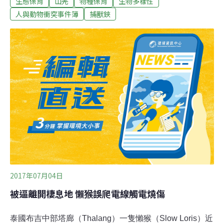
生態保育
山羌
物種保育
生物多樣性
復興區交界被俗稱「山豬吊」的鋼索繩捕獸陷阱所捕獲，
市民發現牠時已奄奄一息。學會批評，設下捕獸陷阱嚴重
人與動物衝突事件簿
捕獸鋏
傷害生態，過程更是相當殘忍。是次發現的「山豬吊」更
是無差別式的攻擊，經常有保育類動物像黑長尾雉、穿山
甲等因而受傷。獸醫師表示，鹿科動物被捕抓後很容易過
度緊張，這隻山羌被困住3天以上，腳踝因被套索長期勒
住，在用力掙脫的情況下脫臼，右眼球還摩擦地面而水腫
潰瘍，到院時已經呈現休克後期，沒多久就死亡。
2017年07月04日
被逼離開棲息地 懶猴誤爬電線觸電燒傷
泰國布吉中部塔廊（Thalang）一隻懶猴（Slow Loris）近