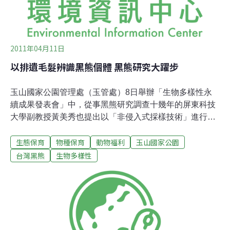
2011年04月11日
以排遺毛髮辨識黑熊個體 黑熊研究大躍步
玉山國家公園管理處（玉管處）8日舉辦「生物多樣性永
續成果發表會」中，從事黑熊研究調查十幾年的屏東科技
大學副教授黃美秀也提出以「非侵入式採樣技術」進行台
灣黑熊的遺傳多樣性、近親交配指數，以及族群豐富度調
生態保育
物種保育
動物福利
玉山國家公園
查，探討台灣黑熊的族群永續力。藉由從排遺、毛髮、唾
液建立DNA序列，類似刑事鑑識單位所用的方法研究台灣
台灣黑熊
生物多樣性
黑熊，即屬於「非侵入式採樣技術」。總統馬英九曾於
《治國週記》中，形容有如刑事鑑定。黃美秀表示，有別
於捕捉繫放的作法，不但耗時費力，成效也有限；並隨著
動物福利意識抬頭，非侵入式採樣技術透過大量收集毛
髮、排遺，建立的個體資料更多，因此廣為運用。此次研
究成果，乃分析研究團隊2008年2月至2009年2月於花蓮