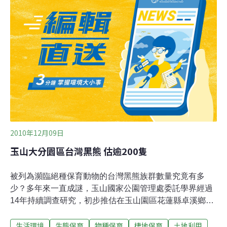
峰說，需進一步了解日前於步道附近攝得的台灣黑熊究竟
為偶發事件，或為該處台灣黑熊之長期穩定行動路徑。發
現黑熊的地點接近玉山主峰線孟祿亭下邊坡（海拔約3000
公尺），雖原為台灣黑熊棲地，但因此地為登山客行經路
線，使得黑熊逐漸遠離。近幾年玉管處透過每年固定長達
一個月的「靜山」季，不接受旅客登山的申請，以及排雲
山莊整修，使大自然得以休養生息，可能因這些保育作為
降低了人為干擾，因此黑熊也逐漸回到原棲息
2010年12月09日
玉山大分園區台灣黑熊 估逾200隻
被列為瀕臨絕種保育動物的台灣黑熊族群數量究竟有多
少？多年來一直成謎，玉山國家公園管理處委託學界經過
14年持續調查研究，初步推估在玉山園區花蓮縣卓溪鄉大
分地區最多應有200多隻台灣黑熊，將持續追蹤調查，以
生活環境
生態保育
物種保育
棲地保育
土地利用
期更明確掌握台灣黑熊的族群生態。全世界現存8種熊