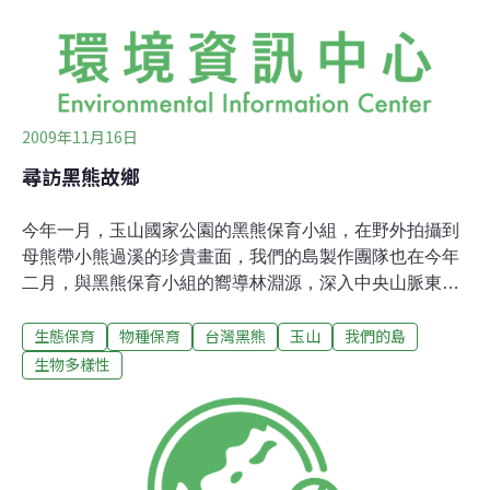
的。當時才3個月大的小熊乖乖跟皮皮因為媽媽被獵捕，
被獵人帶下山販賣，從此失去山林，成了李藤正的寵物。
經過20年的圈養，黑熊似乎失去原本的野性與敏銳的防備
2009年11月16日
尋訪黑熊故鄉
今年一月，玉山國家公園的黑熊保育小組，在野外拍攝到
母熊帶小熊過溪的珍貴畫面，我們的島製作團隊也在今年
二月，與黑熊保育小組的嚮導林淵源，深入中央山脈東側
的大分地區，探訪傳說中黑熊的故鄉，看看這個瀕臨絕種
生態保育
物種保育
台灣黑熊
玉山
我們的島
的動物，在山野中的現況…根據統計，台灣黑熊目前的數
量在250到800隻之間，活動範圍廣達整個中央山脈，從海
生物多樣性
拔300公尺到3500公尺都曾發現牠的蹤跡。但是，台灣黑
熊最喜歡去的地方只有一個，就是玉山國家公園核心地帶
的大分山區。每年11月到隔年1月，正是大分地區青剛櫟
結果的時節，黑熊從四面八方回到這裡覓食。這個傳說中