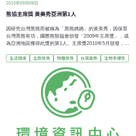
2010年09月08日
熊協主席獎 黃美秀亞洲第1人
因研究台灣黑熊而被稱為「黑熊媽媽」的黃美秀，因保育
台灣黑熊有功，國際熊類協會頒發「2009年主席獎」，成
為亞洲地區獲得此獎的第1人。主席獎2010年5月頒發，黃
美秀沒有親自領獎，6月收到獎狀，直到8日才對外公布，
生活環境
生態保育
物種保育
台灣黑熊
生物多樣性
主要是希望能喚起台灣社會對台灣黑熊保育的重視。黃美
秀是屏東科技大學野生動物保育研究所副教授，也擔任亞
洲黑熊專家群共同主席，以及國際熊類協會理事。國際熊
類協會現任主席Frankvan Manen在協會通訊中提到黃美秀
的貢獻指出，她為了追求台灣及其他地區的亞洲黑熊能擁
有1個安全的未來從不懈怠，她在玉山公園人煙罕至地區
進行研究，面臨各種艱鉅挑戰，是台灣第1個進行黑熊野
外調查的人。Frank指出，為了讓台灣人認識黑熊，以及
喚醒民眾及決策者的警覺，黃美秀一直是重要推手。黃美
秀說，台灣黑熊主要分布在玉山國家公園，這2年南部深
山也發現蹤跡，但數量很少，目前估計約在300隻到800隻