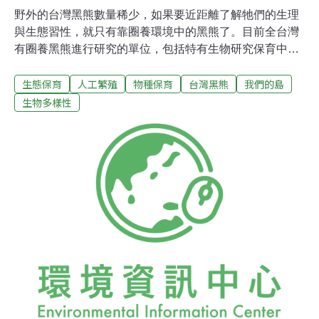
野外的台灣黑熊數量稀少，如果要近距離了解牠們的生理
與生態習性，就只有靠圈養環境中的黑熊了。目前全台灣
有圈養黑熊進行研究的單位，包括特有生物研究保育中心
和台北市立動物園等。像是特有生物研究保育中心的黑
生態保育
人工繁殖
物種保育
台灣黑熊
我們的島
熊，已經繁殖到第三代。而台北市立動物也跟民間合作，
收養剛出生的小熊。這些圈養中的黑熊從哪裡來？人工繁
生物多樣性
殖的挑戰是什麼？牠們是否能盼到回歸山林的那一天？ 每
天下午，屏東縣長治鄉的鄉間小路上總會出現一副奇特的
景象：一群小山豬乖乖地跟在李藤正的單車後頭，沿著馬
路奔跑。這位屏東的鄉野奇人，家裡養豬、養雞，還有台
灣黑熊。台灣黑熊不是保育類的動物嗎，怎麼可以飼養在
自己家裡呢？李藤正說，這兩隻黑熊乖乖跟皮皮是20年
前，保育法還沒公布時，他花了18萬從南投買回來的。當
時才3個月大的小熊乖乖跟皮皮因為媽媽被獵捕，被獵人
帶下山販賣，從此失去山林，成了李藤正的寵物。經過20
年的圈養，黑熊似乎失去原本的野性與敏銳的防備心