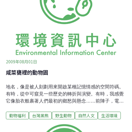
黑熊的故鄉究竟是什麼模樣？我們跟隨玉山國家公園的保
育巡查員林淵源進入大分山區，揭開黑熊故鄉的神秘面
紗。我們從花蓮南安進入玉山國家公園，沿著日時期開闢
的八通關古道而上，沿路是一個又一個的部落遺址、駐在
所與紀念碑。這條路曾經是布農族向東遷徙的路線，也是
日本人為了攻打殖民布農族人興建的道路。
2009年08月01日
咸菜甕裡的動物園
地名，像是被人刻劃用來開啟某種記憶情感的空間符碼。
有時，從中可窺見一些歷史的轉折與演變。有時，我感覺
它像胎衣般裹著人們最初的鄉愁與懸念……前陣子，電視
報導著台灣某動物園可以搭遊園車進入獅子的活動空間
動物福利
台灣黑熊
野生動物
自然人文
生活環境
裡，感受近距離觀賞猛獸的刺激。那使我想起了六福村野
生動物園，也想起了關西。這個與台灣完全沒有任何關聯
的地名，就像殖民時期的古老建築被保留在時代遞邅的軌