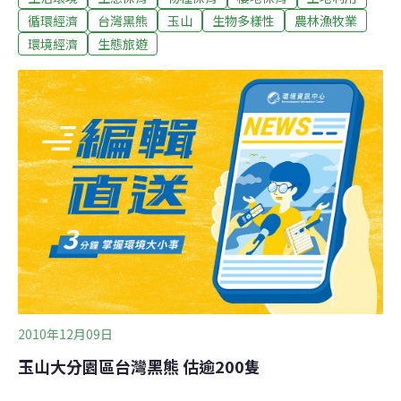
類，大多處於受威脅或瀕危的前景，1989年被列為瀕危保
循環經濟
台灣黑熊
玉山
生物多樣性
農林漁牧業
育動物的台灣黑熊，更是台灣唯一原產的熊類，玉管處於
環境經濟
生態旅遊
1996年成立黑熊專案保育小組，選定位於玉山東南園區的
大分地區進行長期監測，委由屏東科技大學副教授黃美秀
團隊深入園區調查。經長時間採集黑熊毛髮、排遺，同時
以微衛星DNA分析辨識，精確計算出該地區台灣黑熊數量
至少有100隻曾在該處出沒，而調查掌握黑熊族群數量的
區域，係分佈在大分地區約5平方公里範圍內，黑熊族群
密度之高更是少見。玉管處表示，根據族群推估公式的估
算，大分地區黑熊族群數量約為130至224隻，取中間值估
算約有164隻，但此數量是最保守
2010年12月09日
玉山大分園區台灣黑熊 估逾200隻