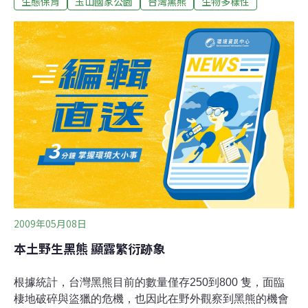
生態保育
玉山國家公園
台灣黑熊
生物多樣性
施金德及何紋靈在步道行走就遇見黑熊，並立刻錄下長1
分30秒的珍貴鏡頭。當時劉曼儀和施金德兩人正在進行調
查，約於步道20.5公里處遭遇到黑熊，因為是在安靜的行
進中，因此黑熊沒有受到驚擾。關於遊客在步道上是否會
遇上黑熊的問題，玉山國家公園根據多年來研究統計，平
均約16天會採集到熊爪痕或排遺等新痕跡，熊被自動相機
拍到的頻率約110天1張（1年約3-4張），在黑熊活動頻繁
的瓦拉米大分山區，其實很少會有機會碰見黑熊，更何況
在一般山區步道。但跟據玉山國家公園5月份的保育巡查
報告，瓦拉米山屋發現到新鮮熊便，近日更有遊客在山風
一號橋（登山口約1公里）發現黑熊往溪谷方向行走，步
道上也留有新鮮糞便。玉山國家公園
2009年05月08日
本土野生黑熊 顯露繁衍跡象
根據統計，台灣黑熊目前的數量僅存250到800 隻，面臨
棲地破碎與盜獵的危機，也因此在野外觀察到黑熊的機會