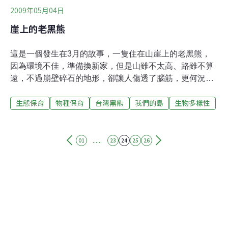
2009年05月04日
崖上的老黑熊
這是一個發生在3月的故事，一隻住在山崖上的老黑熊，
因為環境不佳，準備換新家，但是山雖不太高、路雖不算
遠，不過崩壁碎石的地形，卻讓人傷透了腦筋，更何況這
隻被取名叫「寶貝」的黑熊，已經30歲了，相當人類80歲
生態保育
物種保育
台灣黑熊
我們的島
生物多樣性
的年紀，「熊瑞」的搬家行動，就像一場闖關的生存戰
役，要一一過關，才能順利的活下去……熟悉的山林，就
近在眼前，但是牠與山之間，卻有個無法跨越的界線，牠
孤獨地在籠舍中，渡過了快30年的歲月，躲過了一場又一
......
01
23
24
25
26
場的劫難，終於，山崖上的老黑熊，將要搬家……在谷關
的風景區，屏科大野生動物救援隊的人員，推著重達100
多公斤的大鐵籠，正準備往山谷前進，大家七手八腳的讓
鐵籠滑下了陡坡，接著又垂降下溪谷。然而，更嚴酷的挑
戰正在前方，為了克服這一大片陡峭的碎石崩壁，一群人
利用鐵梯，緩緩的讓鐵籠爬上山頭，一邊喘著氣，一邊還
要防止被落石砸傷，短短15分鐘的路程，卻花了3個多小