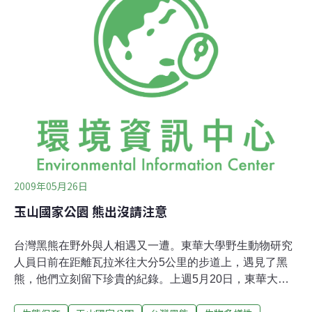
跡裡。關西舊名咸菜甕。一個光聽聞就讓人油然生起一種
滋味的道地客家地名。於嘉慶道光年間因樟腦、茶業的日
益興起而形成街市。此地位於新竹縣東北、鳳山溪的上
游，由於被馬武督溪與牛欄河切割成凹入的盆地，形似客
家人醃漬用的咸菜甕而得名。大正9年，日人在台實施地
方制度與地名大改正，很多舊地名就在那時失去了原有的
名稱與取名的意義。咸菜甕就在那時被改為關西，除了因
「咸菜」的日語讀音與日本的地名「關西」同音外，我想
那也關乎著鄉愁吧！從此，一個被遺忘在殖民歷史裡不再
發酵
2009年05月26日
玉山國家公園 熊出沒請注意
台灣黑熊在野外與人相遇又一遭。東華大學野生動物研究
人員日前在距離瓦拉米往大分5公里的步道上，遇見了黑
熊，他們立刻留下珍貴的紀錄。上週5月20日，東華大學
吳海音教授主持的野生動物研究團隊助理與學生劉曼儀、