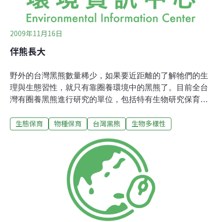
之間，以數量來
2009年11月16日
伴熊長大
野外的台灣黑熊數量稀少，如果要近距離的了解牠們的生
理與生態習性，就只有靠圈養環境中的黑熊了。目前全台
灣有圈養黑熊進行研究的單位，包括特有生物研究保育中
心和台北市立動物園等……像是特有生物研究保育中心的
生態保育
物種保育
台灣黑熊
生物多樣性
黑熊，已經繁殖到第三代。而台北市立動物也跟民間合
作，收養剛出生的小熊。這些圈養中的黑熊從哪裡來？人
工繁殖的挑戰是什麼？牠們是否能盼到回歸山林的那一
天？每天下午，屏東縣長治鄉的鄉間小路上總會出現一副
奇特的景象－一群小山豬乖乖地跟在李藤正的單車後頭，
沿著馬路奔跑。這位屏東的鄉野奇人，家裡養豬、養雞，
還有台灣黑熊。台灣黑熊不是保育類的動物嗎，怎麼可以
飼養在自己家裡呢？李藤正說，這兩隻黑熊乖乖跟皮皮是
20年前，保育法還沒公布時，他花了18萬從南投買回來