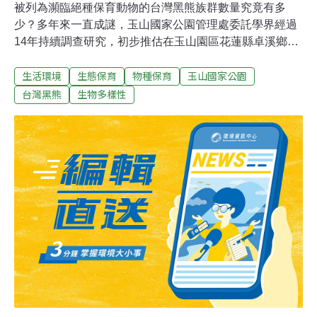
被列為瀕臨絕種保育動物的台灣黑熊族群數量究竟有多
少？多年來一直成謎，玉山國家公園管理處委託學界經過
14年持續調查研究，初步推估在玉山園區花蓮縣卓溪鄉大
分地區最多應有200多隻台灣黑熊，將持續追蹤調查，以
生活環境
生態保育
物種保育
玉山國家公園
期更明確掌握台灣黑熊的族群生態。玉管處於1996年成立
黑熊專案保育小組，選定位於玉山東南園區的大分地區進
台灣黑熊
生物多樣性
行長期監測，委由屏東科技大學副教授黃美秀團隊深入園
區調查。經長時間採集黑熊毛髮、排遺，同時以微衛星
DNA分析辨識，精確計算出該地區台灣黑熊數量至少有
100隻曾在該處出沒，而調查掌握黑熊族群數量的區域，
係分佈在大分地區約5平方公里範圍內，黑熊族群密度之
高更是少見。玉管處表示，根據族群推估公式的估算，大
分地區黑熊族群數量約為130至224隻，取中間值估算約有
164隻，但此數量是最保守或最少的狀況。