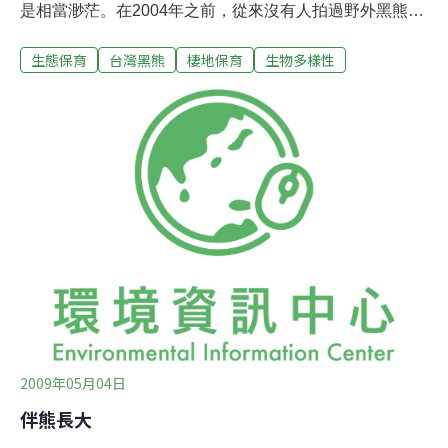
是相當渺茫。在2004年之前，從來沒有人拍過野外黑熊帶
小熊的畫面，但是近年來這樣的畫面出現頻率增加，顯示
生態保育
台灣黑熊
棲地保育
生物多樣性
野外黑熊族群仍有繁衍跡象，對保育來說具有正面的意
義。在中央山脈的東側，有一個屬於黑熊的大餐廳，每年
十一月到隔年一月，在中央山脈山區活動的黑熊都會聚集
到這裡，享用青剛櫟的盛宴。玉山國家公園保育巡查員林
淵源與屏科大教授黃美秀合作，研究台灣黑熊的生態已經
超過十年，對於黑熊的蹤跡，林淵源瞭如指掌。根據調
查，目前在大分地區活動的黑熊約有六、七十隻，是黑熊
活動最頻繁的區域，光是去年十一月到今年一月，就拍到
至少三組不同的母熊帶小熊的畫面，儼然是黑熊冬季的
家。大分地區位處玉山國家公園的心臟地帶，生態豐富，
獵捕壓力相較於其他地區較小，然而黑熊活動範圍廣達
100公里，在非國家公園的低海拔地區仍然面臨極大
2009年05月04日
伴熊長大