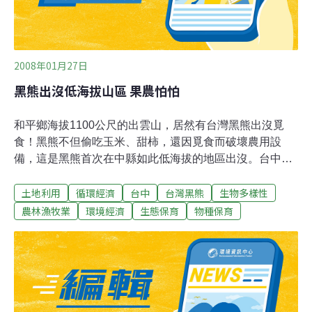
2008年01月27日
黑熊出沒低海拔山區 果農怕怕
和平鄉海拔1100公尺的出雲山，居然有台灣黑熊出沒覓
食！黑熊不但偷吃玉米、甜柿，還因覓食而破壞農用設
備，這是黑熊首次在中縣如此低海拔的地區出沒。台中縣
農業局和農委會特有生物保育中心人員，在黑熊曾出沒的
土地利用
循環經濟
台中
台灣黑熊
生物多樣性
地方架設四支紅外線照相機，果然成功拍到黑熊蹤影，保
育人員也採集排遺化驗，初步研判，黑熊所吃的都是玉
農林漁牧業
環境經濟
生態保育
物種保育
米。農業局自然保育課長李代娟表示，冬季時，山上食物
少，所以黑熊才會往山下覓食，而出雲山是台灣黑熊活動
範圍，牠會出沒是很正常的事，只是沒想到會到這麼低的
山區。此外，台中縣一直都沒有正式被保育人員納入觀察
黑熊的區域，如今發現熊蹤，未來應該會被納入研究。