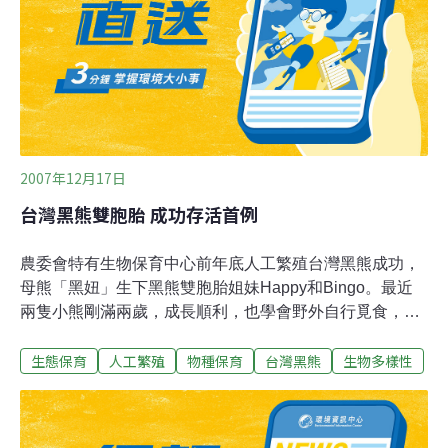
2007年12月17日
台灣黑熊雙胞胎 成功存活首例
農委會特有生物保育中心前年底人工繁殖台灣黑熊成功，
母熊「黑妞」生下黑熊雙胞胎姐妹Happy和Bingo。最近
兩隻小熊剛滿兩歲，成長順利，也學會野外自行覓食，不
再主動靠近陌生人，非常聰明可愛。特生中心14日舉行台
生態保育
人工繁殖
物種保育
台灣黑熊
生物多樣性
灣黑熊保育研討會，發表兩隻小熊圈養觀察報告和成長情
形。特生中心副主任楊吉宗說，台灣黑熊是瀕臨絕種的保
育動物，也是最能代表台灣的保育動物之一，但野外族群
日少 。特生中心近年在台中縣山區展開人工圈養實驗，目