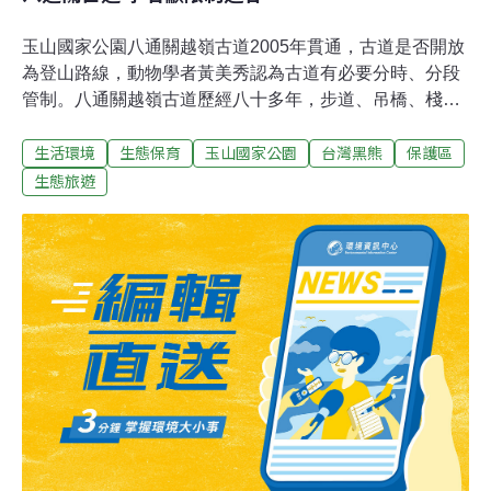
玉山國家公園八通關越嶺古道2005年貫通，古道是否開放
為登山路線，動物學者黃美秀認為古道有必要分時、分段
管制。八通關越嶺古道歷經八十多年，步道、吊橋、棧道
大多荒毀。6年前，行政院推動生態旅遊，玉管處才持續
生活環境
生態保育
玉山國家公園
台灣黑熊
保護區
有計畫做整修。由於玉山國家公園是台灣黑熊最多的地
方，「古道通了！大家來去『大分』看黑熊」這種觀念讓
生態旅遊
學者感到憂心，屏東科技大學野保所助理教授黃美秀曾帶
學生踏勘古道，協助玉管處評估古道完成與當地生態關
係，特別是園區敏感動物台灣黑熊。