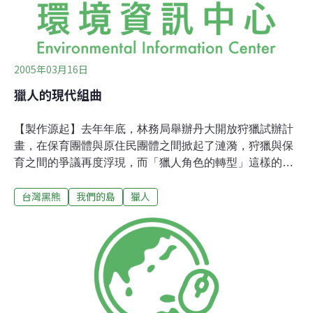
2005年03月16日
獵人的現代組曲
【製作源起】去年年底，林務局舉辦丹大開放狩獵試辦計
畫，在保育團體與原住民團體之間掀起了漣漪，狩獵與保
育之間的爭議再度浮現，而「獵人角色的轉型」這樣的想
法與規劃也被提出討論。師大生物系教授王穎曾經計畫，
台灣黑熊
我們的島
獵人
在丹大地區推動將部落的獵人轉型成為生態嚮導，而屏科
大野保所教授裴家騏也曾經構思恢復原住民傳統的獵區獵
場制度，讓原住民獵人回到山林經營傳統領域，成為保育
自然資源的先鋒。許多人質疑，這樣的想法可行嗎？這是
我們製作本集的一個出發點。【幕後花絮】事實上，原住
民獵人的角色，已經在轉型中。許多從小在山林打獵的原
住民，有的做生態旅遊嚮導，有的進入國家公園擔任巡山