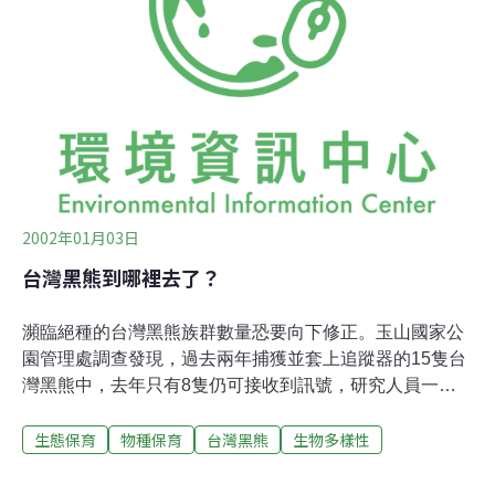
過上述幾次嘗試後，雖然未培育成功，但在試驗過程中，
由其性荷爾蒙的變化，得知台灣黑熊也有胚胎「延遲著
床」（delayed implantation）的過程，也就是說台灣黑熊
會有「假懷孕」（pseudopregnancy）的生理現象。 為更
進一步研究，該中心持續尋求增加試驗頭數，於90年間終
於洽得桃園縣大溪鎮吳先生同意，將其飼養多年公熊「卡
特」及母
2002年01月03日
台灣黑熊到哪裡去了？
瀕臨絕種的台灣黑熊族群數量恐要向下修正。玉山國家公
園管理處調查發現，過去兩年捕獲並套上追蹤器的15隻台
灣黑熊中，去年只有8隻仍可接收到訊號，研究人員一整
年也都沒有看到黑熊出沒，估計台灣黑熊數量已遠低於原
生態保育
物種保育
台灣黑熊
生物多樣性
先預估的300多隻，因此呼籲民眾提升保育觀念，登山時
別丟棄垃圾和食物，更要小心引發森林火災，以免破壞黑
熊的棲息地。 台灣黑熊是台灣特有亞種，馬來西亞也有同