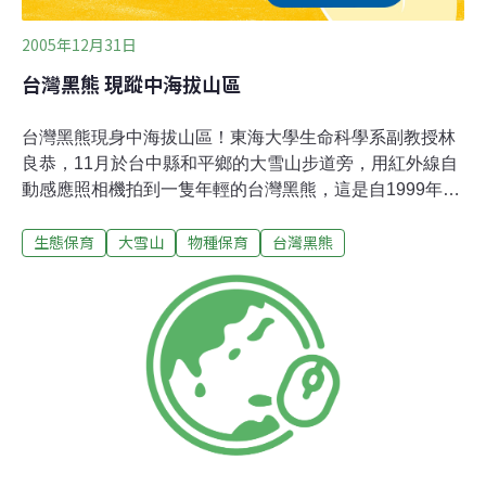
2005年12月31日
台灣黑熊 現蹤中海拔山區
台灣黑熊現身中海拔山區！東海大學生命科學系副教授林
良恭，11月於台中縣和平鄉的大雪山步道旁，用紅外線自
動感應照相機拍到一隻年輕的台灣黑熊，這是自1999年以
來，第2次拍攝到台灣黑熊。林良恭說，這隻熊現身地點
生態保育
大雪山
物種保育
台灣黑熊
不到海拔2,000公尺，且位於大雪山200林道35公里處的步
道旁，顯示大雪山區與周圍林道近年來因天災封閉，進入
山區的遊客減少，台灣黑熊在人為干擾減少之下，跑到海
拔更低且更靠近人煙的山區覓食。林良恭建議，林管處應
該設置「台灣黑熊出沒」的警告牌，提醒遊客注意，也強
烈建議林務局疏林時，應給予各種雜樹更多生存空間，才
能豐富野生動物的食物與棲息地。