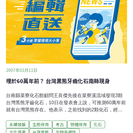
前成功圈養10隻台灣黑熊，前年11月更透過人工繁殖，讓
母熊黑妞成功產下Happy和Bingo，這也是圈養台灣黑熊
雙胞胎成功存活的首例。特生中心14日公布小熊生長紀錄
片，畫面裡兩隻小熊長相相同，小姐妹倆有如小孩，成天
嘻戲追逐，打打鬧鬧。楊吉宗說，兩姐妹非常幸運可以一
起成長，因為牠們每天一起打鬧，正是訓練求生技能的最
好機會。特生中心也觀察發現，Happy活潑好動，成天爬
上爬下，還會偷走Bi
2007年01月11日
埋於60萬年前？ 台灣黑熊牙齒化石南縣現身
台南縣菜寮化石館顧問王良傑先後在菜寮溪流域發現3顆
台灣黑熊牙齒化石，10日在發表會上說，可推測60萬年前
就有台灣黑熊存在。他表示，之前找到的2顆化石，經日
本學者大塚裕之、馬場悠男鑑定，確定是「熊」的牙齒化
永續發展
生態保育
考古
物種保育
化石
石；日本專家一度認為是中國大陸的貓熊牙齒，但經進一
步比對，在菜寮溪流域發現的熊牙齒化石較小，且台灣只
文化資產
台灣黑熊
生物多樣性