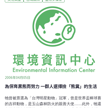
有黑熊，比較可能是台灣黑熊。從熊的牙齒化石出土，可
以探討台灣黑熊的祖先在60萬年前來到台灣，演化成為台
灣特有亞種。國立自然科學博物館助理研究員張鈞翔指
出，台南縣左鎮地區頭嵙山崎頂層屬台灣更新世中期地
層，曾有犀牛、大象、猴子、老虎、鹿和牛等陸相哺乳動
物出土，年代範圍約在40萬年至90萬年前，最有名的是早
坂中國犀等化石，但像熊、虎等肉食動物化石出土數量非
常稀少。張鈞翔表示，文獻紀錄上，在澎湖海溝及水道，
曾有熊的化石出土，但沒有實物，這應是台灣黑熊出現最
早的證據，他迫不及待想親眼看到這3顆熊的牙齒
2006年04月05日
為保育黑熊而努力 一群人選擇撿「熊糞」的生活
牠曾被票選為「台灣明星動物」冠軍，曾是世界盃棒球賽
的吉祥動物，是玉山森林防火的親善大使……此外，牠還