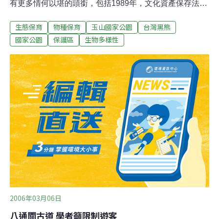
有更多情何以堪的頭銜，包括1989年，文化資產保存法將
牠列為瀕臨絕種動物、名列華盛頓公約（CITES）附錄Ⅰ
生態保育
物種保育
玉山國家公園
台灣黑熊
的保育動物、世界自然保育聯盟（IUCN）紅皮書的易受害
物種。牠是台灣黑熊，台灣體型最大的哺乳動物。人們賦
國家公園
保護區
生物多樣性
予台灣黑熊諸多頭銜，但對牠的了解卻少得可憐。有一群
人，於是選擇了「逐熊而居」的生活。1999年，玉山國家
公園展開為期四年的「台灣黑熊研究」計畫，長年以來一
片黑暗的台灣黑熊生態，終於露出第一線曙光。這項研究
計畫由美國明尼蘇達大學生物保育研究所博士，現任教於
屏東科技大學野生動物保育研究所的黃美秀主持，她將自
國外學習的捕捉與研究熊類的專業技巧移植台灣，成為台
灣首位成功活捉黑熊並安裝無線電追蹤的研究人員。2001
年，研究則交棒研究生吳煜慧負責執行。黑熊繫放過程包
括設置陷阱；麻醉黑熊；進行包括
2006年03月06日
八通關古道 學者籲限制遊客