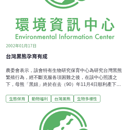
員，有的協助研究單位進行生態與考古的調查。他們職等
層級低，有的只是工友級，有的只是臨時人員，卻是生態
保育與研究幕後的大功臣。他們在山林中長期累積的經
驗，是這些研究工作不可或缺的基石，然而成就的光環卻
往往不是累積在他們身上，工作辛苦卻不見得有保障。推
動
2002年01月17日
台灣黑熊孕育有成
農委會表示，該會特有生物研究保育中心為研究台灣黑熊
繁殖行為，經不斷克服各項困難之後，在該中心照護之
下，母熊「黑妞」終於在去（90）年11月4日順利產下一
仔，完成國內學術單位首宗繁殖黑熊成功的例子，亦獲得
生態保育
動物福利
台灣黑熊
生物多樣性
許多無從自野外調查得知之台灣黑熊繁殖性狀珍貴資料，
為保育及復育瀕臨絕種的台灣黑熊奠立基礎。 農委會強
調，該會特有生物中心自民國88年起為研究台灣黑熊的繁
殖行為，先向高雄壽山動物園借用公熊乙隻，與前因被盜
獵而送往該中心急救後飼養的母熊「小熊」進行配對，經