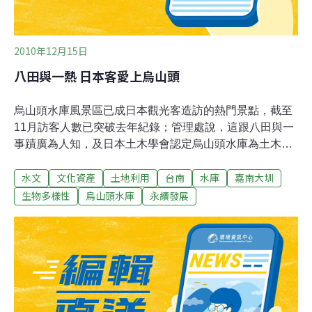
2010年12月15日
八田與一熱 日本客愛上烏山頭
烏山頭水庫風景區已成日本觀光客造訪的熱門景點，截至
11月訪客人數已突破去年紀錄；管理處說，這跟八田與一
事蹟廣為人知，及日本土木學會認定烏山頭水庫為土木遺
產有關。 烏山頭水庫近年申請列入世界文化遺產，國際名
水文
文化資產
土地利用
台南
水庫
嘉南大圳
氣大開，外籍觀光客中以日本客占大多數，而且日本團每
次到訪，都會申請日語導覽，並參觀八田與一紀念公園、
生物多樣性
烏山頭水庫
永續發展
大壩設施或相關文物等，屬深度旅遊。 今年觀光客統計至
11月底，共12萬多人，與去年數據相當，不過日本遊客累
計已達4000人次，已有去年全年的4000人次水準。日本客
喜歡烏山頭水庫，與八田與一事蹟近年在日本名氣大開有
關，日本觀光客曾說，他們很訝異八田與一在台灣興建了
重要的烏山頭水庫與嘉南大圳，而且台灣人也很懷念八田
與一。