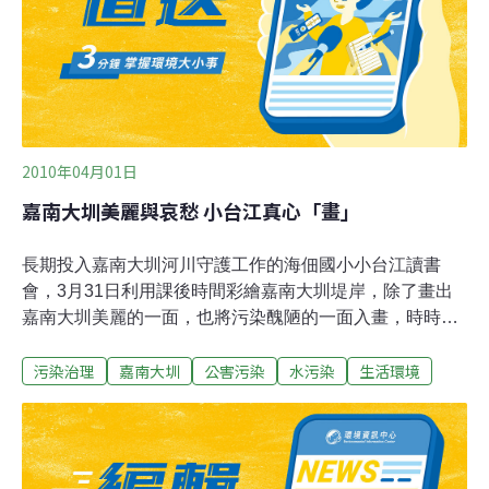
2010年04月01日
嘉南大圳美麗與哀愁 小台江真心「畫」
長期投入嘉南大圳河川守護工作的海佃國小小台江讀書
會，3月31日利用課後時間彩繪嘉南大圳堤岸，除了畫出
嘉南大圳美麗的一面，也將污染醜陋的一面入畫，時時提
醒世人我們的河川生病了。指導老師鄭金春表示，這次彩
污染治理
嘉南大圳
公害污染
水污染
生活環境
繪堤岸是以「嘉南大圳的故事」為主軸，從八田與一建造
烏山頭水庫、嘉南大圳為起點，然後上游的農業灌溉、中
下游的畜牧、工業廢水、家庭污水，一直到出海口的美麗
濕地景觀全都入畫。另外，小台江長期為嘉南大圳淨堤、
巡守河川、騎單車之旅等活動也都畫進去，有美好的一