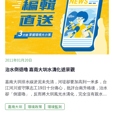
2011年01月20日
治水倒退嚕 嘉南大圳水溝化遮景觀
嘉南大圳排水線淤泥未先清，河堤卻要加高到一米多，台
江河川巡守隊志工19日十分痛心，批評台南升格後，治水
卻「倒退嚕」，反而將大圳風光水溝化，完全沒有親水性
可言。水利署第六河川局副局長謝瑞章表示，在嘉南大圳
嘉南大圳
環境政策
環境監測
排水線和順工業區河段，正進行的堤岸加高工程，因最近
幾年颱風水患，重新評估河川水文變化，認為有必要加高