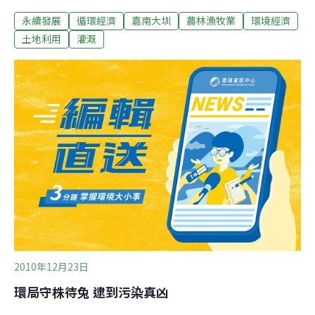
抗議，力爭水資源到底。位於朴子溪南岸的水牛厝地區農
永續發展
循環經濟
嘉南大圳
農林漁牧業
環境經濟
田，日治時代因缺水灌溉，都是「看天田」，重影響農民
生計，為擺脫窮困日子，當時由地主集資成立「泉裕水利
土地利用
灌溉
公司」抽取朴子溪與嘉義市北排水源供農民灌溉，從此每
年收穫兩次稻子，大幅改善當地農民生活。嘉南大圳興設
後，二期灌溉用水雖沒問題，但因未提供一期稻作灌溉用
水，農民仍習慣向「泉利」付費用水，這種一期付錢用
水、二期再由農田水利會免費供水模式，行之多年後，這
兩年因農民意識抬頭，部分農民拒絕再交水租給「泉
利」，而且走上司法途徑，一期稻作卻面臨無水可用尷尬
處境。葉姓農民指出，其他地方農民灌溉都不用錢，唯獨
水牛厝農民要跟私人公司繳納費用，相當不合理，經他們
檢舉陳情後，不僅檢察官勒令「泉利」暫停運作，連監察
院也
2010年12月23日
環局守株待兔 逮到污染真凶