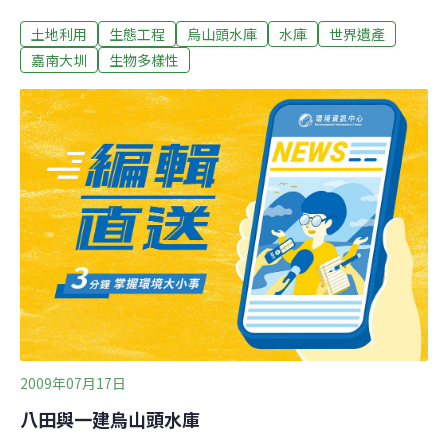
就和人文經濟面的貢獻，的確有資格登錄世界遺產，然而
土地利用
生態工程
烏山頭水庫
水庫
世界遺產
囿於我國並未簽署世界文化與自然遺產保護公約，難以獨
自提出申請，必須聯合日本的力量才有成功的可能。因此
嘉南大圳
生物多樣性
行動聯盟發動全國各界參與的簽名活動，期以廣大的民意
展現我方意願，為將來與日方共同推動「烏山頭水庫水利
系統登錄世界遺產」而努力。林純用表示，嘉南水利設施
早在90多年前，便由八田與一工程師採用環保的「半水
成」工法，以極少的混凝土與水帶泥砂結合而成，順應嘉
南平原地形而建，符合自然，歷經近百年仍永續使用中，
是現今全球以半水成工法興建而成的最大壩堤，供灌面積
最大的水利工程。行動聯盟先從學校出發，號召學生加
入，擴及嘉南大圳流經的各鄉鎮，期望能簽署60萬人再向
國際展開遊說行動，爭取日本團體配合在日本舉辦連署，
2009年07月17日
八田與一建烏山頭水庫