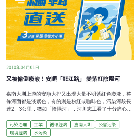
面，也有醜陋的一面。鄭金春說，為堤岸畫上嘉南大圳的
故事，除了記錄下學員多年來參與河川守護、嬉遊的故
事，也希望藉此提醒大家一起愛護我們的河川。
2010年04月01日
又被偷倒廢液！安順「龍江路」 變紫紅陰陽河
嘉南大圳上游的安順大排又出現大量不明紫紅色廢液，整
條河面都是淡紫色，有的則是粉紅或咖啡色，污染河段長
達2、3公里，猶如「陰陽河」，河川志工看了十分痛心，
直說不肖業者實在沒良心。河川守護志工3月31日沿著污
污染治理
工業
循環經濟
嘉南大圳
公害污染
染河段一路往上游追查，終於在長和路仁愛橋下的河岸草
叢，發現偷倒廢液的紅褐色痕跡，研判是遭人偷倒染劑或
環境經濟
水污染
氯化鐵之類的廢液造成。志工表示，嘉南大圳偷排廢水的