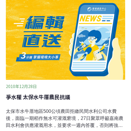
以防水患，至於靠近溪頂寮安順橋保安宮前的堤岸護欄，
是否有必要拆除原來的護欄再予加高，將進一步了解，再
進行評估。志工說，尤其安順橋段，前年最嚴重的八八水
災，也沒溢堤，反而是不當的施工導致河水從施工處的地
底冒出，造成地方淹水，希望政府治水應兼顧河岸景觀，
而非一味將河川水溝化的落伍做法。
2010年12月28日
爭水權 太保水牛厝農民抗議
太保市水牛厝地區500公頃農田拒繳民間水利公司水費
後，面臨一期稻作無水可灌溉窘境，27日聚眾呼籲嘉南農
田水利會供應灌溉用水，並要求一週內答覆，否則將強烈