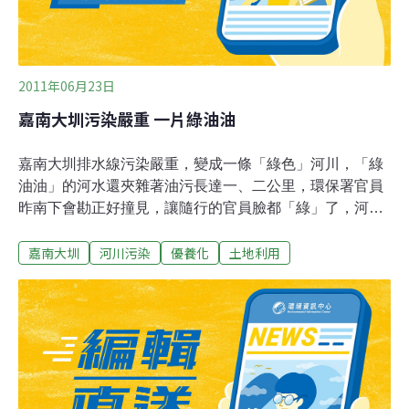
2011年06月23日
嘉南大圳污染嚴重 一片綠油油
嘉南大圳排水線污染嚴重，變成一條「綠色」河川，「綠
油油」的河水還夾雜著油污長達一、二公里，環保署官員
昨南下會勘正好撞見，讓隨行的官員臉都「綠」了，河川
志工強烈要求政府加速整治，不要再拖了。長榮大學河川
嘉南大圳
河川污染
優養化
土地利用
保育中心洪慶宜教授出，養豬畜牧業污水造成河川優養化
現象，而這一、二天下雨，上游一些支流、排水線堆積的
糞便被雨水沖下，加上天氣熱，造成藻類快速增生。隨後
環保署、環保局與各單位召開鹽水溪與急水溪整治聯繫會
報，環保署水保處專門委員魏文宜建議，可參考國外的經
驗，將排水問題與污水整治一併考量，並建議台南市政府
水利局一併進行。南市環保局則計畫推動綠能養豬的方
式，避免養豬廢水流入河川，也應允加強稽查。水土科長