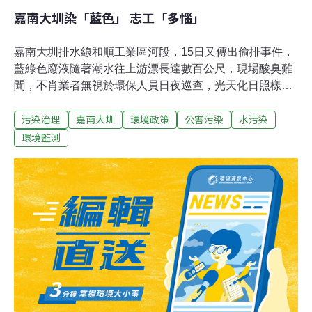
嘉南大圳染「藍色」 志工「多惱」
嘉南大圳排水線和順工業區河段，15日又傳出偷排事件，
藍綠色廢液隨著潮水往上游漂長達數百公尺，現場酸臭難
聞，不肖業者無視於環保人員日夜巡查，光天化日照樣偷
排，實在太囂張了。河川志工說，在環檢警的強力取締
污染治理
嘉南大圳
環境政策
公害污染
水污染
下，南市和順工業區一帶河段的偷排行為，已沈寂好一陣
子，但最近不肖業者蠢蠢欲動，連續好幾天，河川巡守志
環境監測
工夜間巡查時都有聞到酸臭異味，但卻未發現河川有異
狀。環保局表示，目前河川志工發現污染的通報率已由過
去的20%降為5％，累計99年至今，對於廢水污染業者已
處罰31家次，罰款320餘萬元。