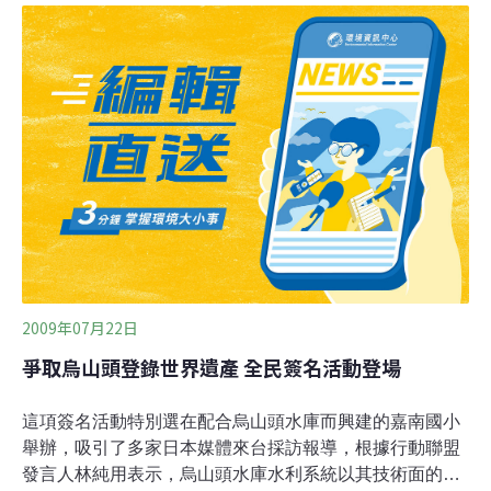
情形，近年來已銷聲匿跡，但最近不肖業者又死灰復燃，
竟然直接以槽車傾倒，由於數量實在太多，污染的河段從
安順大排一直往下游的嘉南大圳延伸，估計約有2.5公
里。志工說，仁愛橋以上的河段因污染嚴重，長期呈現墨
黑色，以下則是紫紅色，一橋之隔分成兩種顏色。台南市
環保局表示，嘉南大圳這2、3年來，因取締嚴格已少見偷
排情形，這次遭傾倒廢液，該局並未接獲通報，4月1日將
派人前往查看。
2009年07月22日
爭取烏山頭登錄世界遺產 全民簽名活動登場
這項簽名活動特別選在配合烏山頭水庫而興建的嘉南國小
舉辦，吸引了多家日本媒體來台採訪報導，根據行動聯盟
發言人林純用表示，烏山頭水庫水利系統以其技術面的成