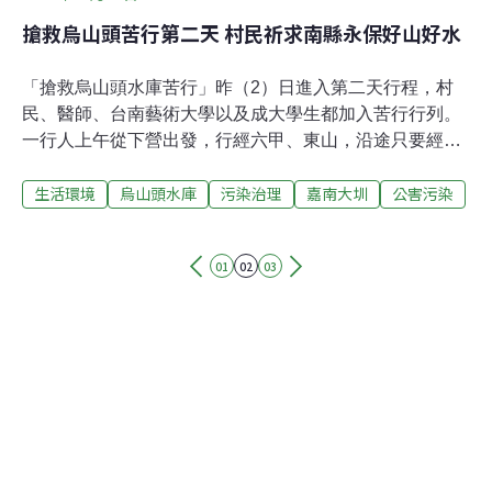
搶救烏山頭苦行第二天 村民祈求南縣永保好山好水
「搶救烏山頭水庫苦行」昨（2）日進入第二天行程，村
民、醫師、台南藝術大學以及成大學生都加入苦行行列。
一行人上午從下營出發，行經六甲、東山，沿途只要經過
廟宇，即向神明祈求台南縣民永保好山、永遠有好水可
生活環境
烏山頭水庫
污染治理
嘉南大圳
公害污染
喝。2日苦行由東山鄉村長陳顯茂、醫師許立民帶隊，到
達烏山頭水庫時遇大批警力將苦行隊伍團團圍住。陳顯茂
力爭，今天只是要提供一些文件給嘉南農田水利會，請其
01
02
03
注意永揚垃圾場如營運，將汙染烏山頭水庫，隨後烏山頭
區管理處主任接下資料。環保團體表示，嘉南農田水利工
程系統，不僅擁有世界僅存規模最大的半水壓式土壩工
程，而且嘉南大圳長達1萬6千公里的排導水路，更足以繞
地球半圈。以1930年代工程規模而言，堪稱世界級的水
準。呼籲文建會應向聯合國申請，將烏山頭水庫列為文化
遺址。今（3）日第三天苦行，將行經北門、將軍、七
股，預計參訪烏腳病紀念館，同時舉發六甲垃圾場滲流水
已汙染附近區域地下水。環保團體呼籲民眾加入苦行，以