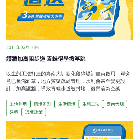
林文彬說，經採水化驗結果，初判是「肥水」太多，河川
優養化藻類增生的結果。
2011年03月10日
護牆加高阻步道 青蛙得學撐竿跳
以生態工法打造的嘉南大圳新化段綠堤計畫甫啟用，岸旁
竟已長滿雜草，地方質疑疏於管理，水利會甚至變更設
計，加高護牆，導致青蛙步道被封堵，復育淪為空談，相
當諷刺。嘉南農田水利會設計股長蔡國財指出，由於大圳
土地利用
環境監測
生活環境
生態工法
嘉南大圳
原設計的渠道較低，每逢豪雨，難以匯入下游許縣溪，常
引發倒灌，讓沿岸住戶受災，只好增建50公分水泥護牆，
建築
環境政策
加高防線，情非得已；管理方面，因人力有限，得由當地
志工支援，希望新化區公所幫忙協調社區認養。