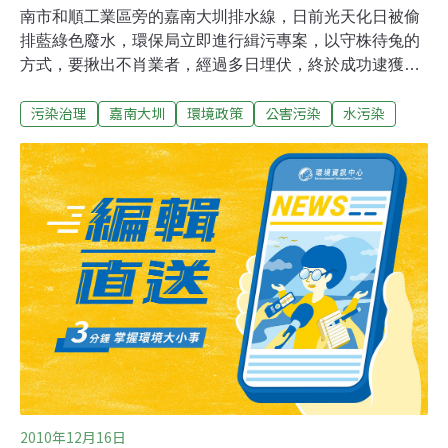
南市和順工業區旁的嘉南大圳排水線，日前光天化日被偷
排藍綠色廢水，環保局立即進行緝污專案，以守株待兔的
方式，要揪出不肖業者，經過多日埋伏，終於成功逮獲一
名偷排業者，河川志工表示肯定。依規定，該工廠未依規
污染治理
嘉南大圳
環境政策
公害污染
水污染
定申請排放許可證，已違反水污法第14條規定，將處以6
至60萬元罰鍰，另對於是否超出放流水標準，將待檢測結
果污染濃度，以倍數裁罰。環保局水質土壤防治科說，前
幾天發生的偷排藍綠色廢水讓人氣炸了，為避免業者有機
可乘，特別組成稽查小組，未來將持續利用假日、夜間加
強查緝，除逐一檢視列管工廠外，並派員守株待兔，一定
要讓業者無機可乘。
2010年12月16日