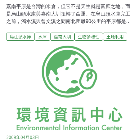
嘉南平原是台灣的米倉，但它不是天生就是富庶之地，而
是烏山頭水庫與嘉南大圳扭轉了命運。在烏山頭水庫完工
之前，濁水溪與曾文溪之間南北距離90公里的平原都是看
天田，因為沒有足夠的灌溉水源，種的都是花生、甘蔗等
烏山頭水庫
水庫
嘉南大圳
生物多樣性
土地利用
較能適應乾地的作物；乾旱、洪水、鹽害，是20世紀初對
嘉南平原的描述。烏山頭水庫的灌溉範圍從台南永康直到
嘉義縣境內，面積達15萬公頃，蓄水量為1億5千萬公噸，
大壩壩堤有1273公尺長，從空中看潭緣曲折如同珊瑚呈參
差不規則狀，因此也有「珊瑚潭」之名。1930年竣工，視
當時東洋最大的水庫，在世界排名第三大。另外烏山頭水
庫使用的是「半水力填築法」，利用水力沖刷使不透水的
黏土向壁心流動，並讓粗細不同的石或沙因水力帶動而均
勻分佈，形成顆粒配置良好的壩壁，由於這種工法非常罕
見，美國土木學術會誌還曾專文介紹這個水庫，並以工程
師八田與一之名，稱為「八田水壩」。也因為它的特殊地
位，因此有了爭取烏山頭水庫成為世界
2009年04月03日