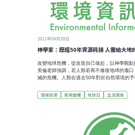
2011年04月20日
神學家：歷經50年資源耗損 人需給大地
改變地球危機，從改造自己做起，以神學觀點
美倫老師強調，若人類若再不修復地球的傷口，
滅的危機。人類在過去50年對於自然環境的
造，這樣的結果不僅使資源大量耗損並產出大量
資源，使得下一代資源短缺，更嚴重，導致現
環境政策
氣候變遷
地球日
生活環境
震、水資源不足、糧食短缺等危機。過去3年
等災難，我們該如何修復這些棘手的問題？來
教師喬美倫引用《老子‧二十五章》：「人法
然。」一句話指出人類與大自然密不可分的相
表示人與大地應為相互約定的盟約關係，人類