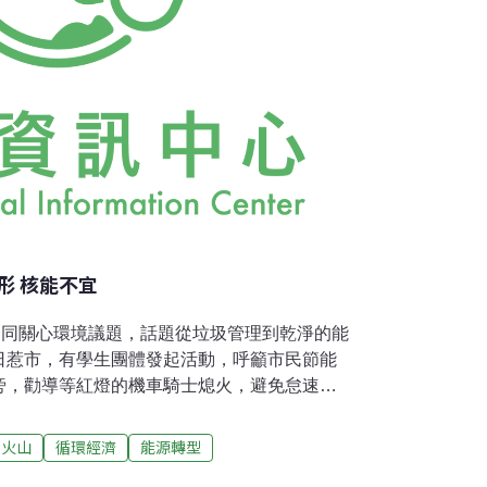
形 核能不宜
一同關心環境議題，話題從垃圾管理到乾淨的能
日惹市，有學生團體發起活動，呼籲市民節能
旁，勸導等紅燈的機車騎士熄火，避免怠速徒
境宗師（environment guru）、前環境部
reedom Institute）發表演說表示，未來政府應
火山
循環經濟
能源轉型
的發電方式，而非僅僅將需求訴諸於核電廠；