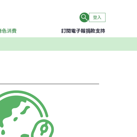
登入
綠色消費
訂閱電子報
捐款支持