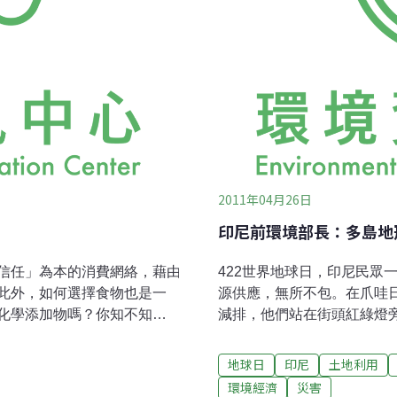
2011年04月26日
印尼前環境部長：多島地
信任」為本的消費網絡，藉由
422世界地球日，印尼民眾
此外，如何選擇食物也是一
源供應，無所不包。在爪哇
化學添加物嗎？你知不知道
減排，他們站在街頭紅綠燈
能更健康、精神更好呢？來
增廢氣排放。在雅加達，印尼的環
的看法，在照顧健康的同
長Emil Salim於自由學院（F
地球日
印尼
土地利用
球資源。無論在香港或者台
該利用自然資源採取多樣化
環境經濟
災害