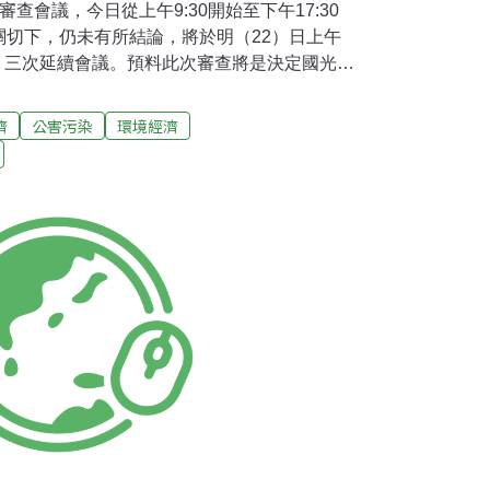
查會議，今日從上午9:30開始至下午17:30
關切下，仍未有所結論，將於明（22）日上午
第二、三次延續會議。預料此次審查將是決定國光石
也是422世界地球日，擔任環評會議主席的環
，將在地球生日上交給地球什麼樣的生日禮
濟
公害污染
環境經濟
年反國光石化聯盟指出，國光石化案已經是第5
麼環保署到現在還不願意明快否決國光石化這
考五次了！為什麼我們還不能在這兩天把它當
日，遠從彰化北上表達反建國光石化的老人
評過程，環保團體與全國青年反國光石化聯盟
出來，上午9:30於環保署集結，一起監督國
環境資訊協會環境信託中心主任孫秀如呼籲，