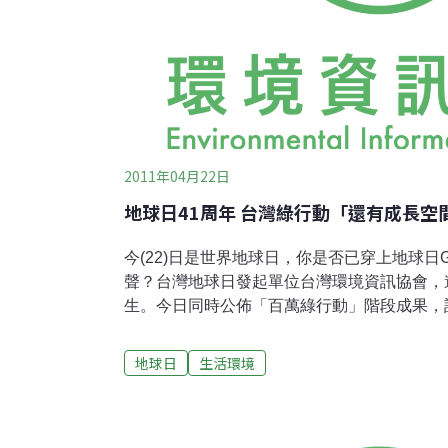
2011年04月22日
地球日41周年 台灣綠行動「還有成長空
今(22)日是世界地球日，你是否已穿上地球日G
聲？台灣地球日發起單位台灣環境資訊協會，
生。今日同時公佈「百萬綠行動」階段成果，
年本土綠行動的成長較去年緩慢，自公佈啟動
萬，還有很大的成長空間。根據目前綠行動統
地球日
生活環境
地區是北部，個人部分佔總響應人數53.16
61.8%；其次則依序為中部(23.12%)、南部(19
與其他地區(1.44%)，而北部個人綠行動筆