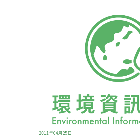
灣，總有許多人問：「妳為什麼吃素？」我的
子未來還可以在美麗的大自然生活！」二次大
歐美化，牛、豬肉，奶油、起士及牛奶等乳製
養食品，人們的食用量因而急遽增加。飲食生
敏性皮膚炎等文明病卻日益普遍，雖然飲食的
較好，但體力卻有逐年下降的趨勢。一旦體力
有充實、幸福的生活。我提倡的非傳
2011年04月25日