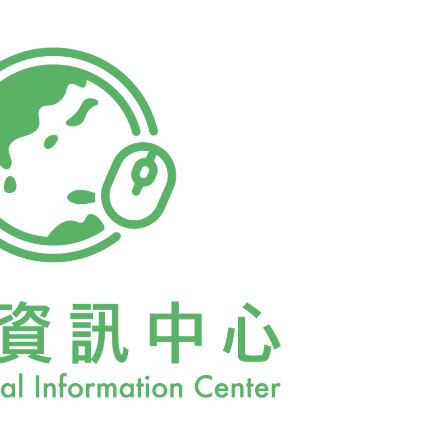
也沒必要仿效大型內陸國家，將電廠集中化管
cific Ring of Fire），長達4萬公里的
頻發地帶。Emil Salim表示，只依賴核電
連動。因此必須確保島嶼之間的發電系統互相
其他島嶼。他認為，不應該只看單看一座核電