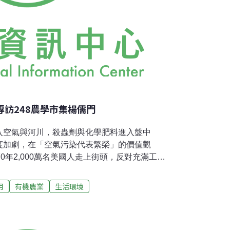
專訪248農學市集楊儒門
入空氣與河川，殺蟲劑與化學肥料進入盤中
度加劇，在「空氣污染代表繁榮」的價值觀
0年2,000萬名美國人走上街頭，反對充滿工廠
蟲劑與高速公路的未來，要求「健康而可持續
焉誕生。40年後，有一群人反省「人與土地」
用
有機農業
生活環境
「農學市集」的方式，重建以「友善環境」及
時屆地球日前夕，我們該如何透過再平常不過
愛地球呢？且聽聽農學市集的推動者楊儒門怎