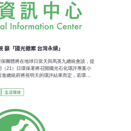
統 籲「國光撤案 台灣永續」
個環保團體將在地球日當天與馬英九總統會談，提
明（21）日環保署將召開國光石化環評專案小
否進總統府將視明天的環評結果而定，若環評
總統，並發動大規模抗爭。19日下午，環團先
統的訴求： 1. 重大開發爭議案件，總統應明
生活環境
。 2. 氣候變遷國是會議應由總統府召集，總
執行環境基本法，推動環境基本法當中的環境保護
確撤案國光石化，並將大城溼地劃為國際級溼地。
環保團體會見馬總統時提出刪高碳產業、徵能
國是會議等訴求。潘翰聲表示，總統府雖正籌