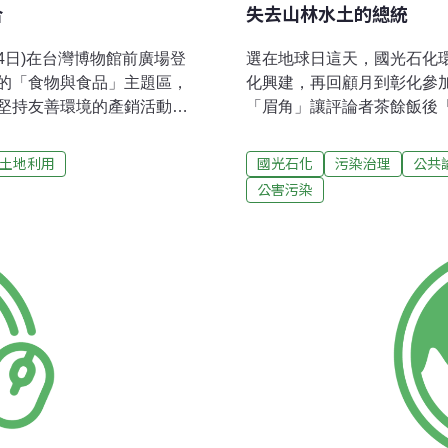
合
失去山林水土的總統
4日)在台灣博物館前廣場登
選在地球日這天，國光石化
的「食物與食品」主題區，
化興建，再回顧月到彰化參
堅持友善環境的產銷活動，
「眉角」讓評論者茶餘飯後
的攤位，可以看到一盒一盒
療癒作用。面對自然之美和
作人員廖怡雯解釋，「植物
與財團綿密的天羅地網，更
土地利用
國光石化
污染治理
公共
的時候再自己採收就可以
束縛之間想必有一番拉扯，
公害污染
用，也因為包含種皮、芽體
決策轉向之最後一局的驚險，足
用農藥和化學肥料，不需經
年前民間反七輕運動護衛台
康的生命力，嚐起來非常清
貧瘠，某次中秋節烤鮮蚵活
麵包，也同樣發揮天然生命
黑的軟泥，時任立委的前縣
自磨穀物、選用台灣食材，
孩全都快樂玩起來，現在已
久，但是烤出來的麵包外脆
絡主席理查．洛夫（Richar
得環保的奧杜