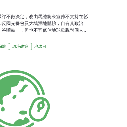
環評不做決定，改由馬總統來宣佈不支持在彰
加反國光餐會及大城溼地體驗，自有其政治
「答嘴鼓」，但也不宜低估地球母親對個人的
底層人民的真誠，很少人會毫無感覺，但官僚
牽絆總統高位的動能，個人自主性與社會結構
論壇
環境政策
地球日
馬英九大可依循慣性走向鋪往地獄的坦途，而
見人民的綠色選票尚有待提昇。 回首十幾
南七股溼地之初，人們對溼地的認識比現在更
動，正當民眾還在遲疑是否真要下水體驗這黝
長蘇煥智高呼「潦落去就會有感情」，大人小
經有台江國家公園的設立。 美國兒童與自然網
d Louv）2008年以「失去山林的孩子」一書獲