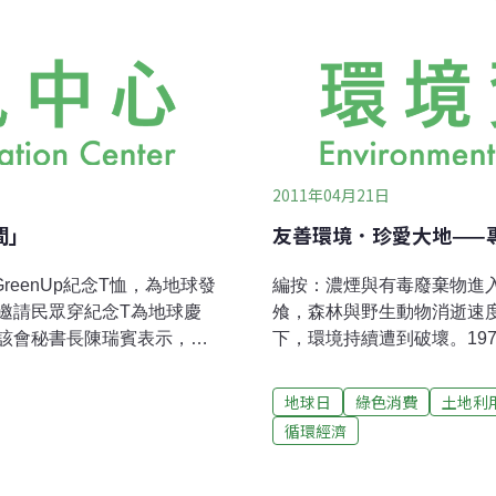
2011年04月21日
間」
友善環境．珍愛大地——
reenUp紀念T恤，為地球發
編按：濃煙與有毒廢棄物進
邀請民眾穿紀念T為地球慶
飧，森林與野生動物消逝速
該會秘書長陳瑞賓表示，今
下，環境持續遭到破壞。197
一個月的時間，僅接近百
廢氣、石油外洩、廢水、殺
計結果，國內響應最熱烈的
的環境」，第一個地球日於
地球日
綠色消費
土地利
%、團體部份則占總響應團數
間疏離的關係，並試圖透過
循環經濟
.24%)、東部(3.04%)、離島
「信任」為本的消費網絡。
數是中部的2倍、團體綠行動則
的「購買」行為，身體力行