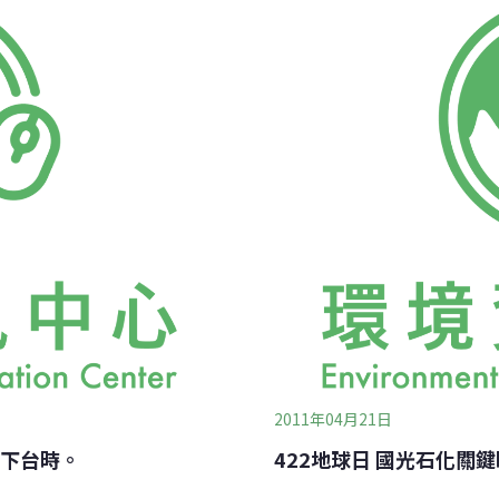
綠議題的分佈相當平均，最高
麼說。二手生活：「友善環
保育生物」12.89%、「綠色
園，跑銀行、與工作夥伴開
64%，顯示台灣人民在環境政策
乎，好不容易歇會兒，椅子
天母農學園，如何實踐「對
天畫地，介紹、細數每張桌
2011年04月21日
下台時。
422地球日 國光石化關