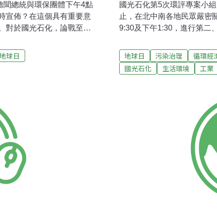
聽聞總統與環保團體下午4點
國光石化第5次環評專案小組審
時宣佈？在這個具有重要意
止，在北中南各地民眾嚴密
。對於國光石化，論戰至
9:30及下午1:30，進行
辯證中，開啟台灣石化政策
化環評結果的關鍵時刻。明天
灣整體能源政策的規劃，甚
保署官員、以及環評委員們
地球日
地球日
污染治理
循環經
門，敲開忽視太久的工業開
物，也將一併揭曉。全國青
國光石化
生活環境
工業
化廠興建論斷來做終結，未
次送入專案小組審查，為什
終結國光，還要提出永續政
個案子？「國光石化已經補
能收攏憤怒的民心，憤怒之
掉？」由於審查會議橫跨兩
環評過程。環保署與工業局
家，可能無力再北上監督環
曲的數據，早已成為政府體
邀請台北人在地球日這一天站
。這些官員，沒有為政府加
光石化案的審查結果。台灣
希望