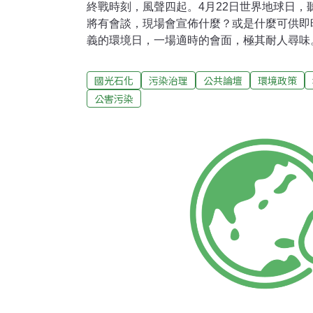
終戰時刻，風聲四起。4月22日世界地球日，
將有會談，現場會宣佈什麼？或是什麼可供即
義的環境日，一場適時的會面，極其耐人尋味
今，豈是單一石化廠的興建與否，而是在不斷
的總檢討，甚至在日本核災發生之際，反思台
國光石化
污染治理
公共論壇
環境政策
至關連未來產業結構的佈局。反國光石化是道
公害污染
發問題，通往環境永續的思考，如果以單一石
免太小看這場民間聚合的巨大力量。所以不只
策。至於政府高層，不必以為國光案終結，就
所在，不只荒謬的興建政策，更在一路走來的
一路護航，錯誤的評估，失當的言論，甚至扭
制最壞的示範，也是不斷加深社會憤怒的源頭
分，反而製造社會分裂下，讓更多