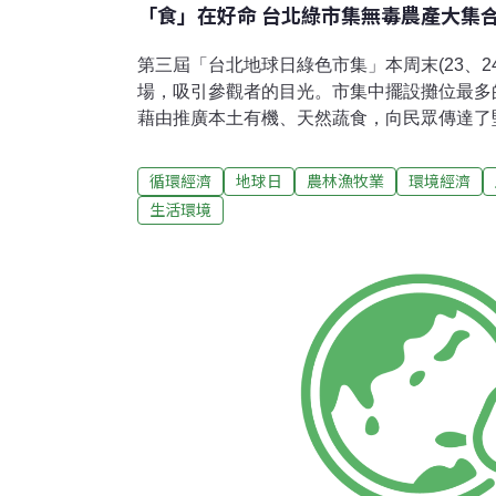
「食」在好命 台北綠市集無毒農產大集
第三屆「台北地球日綠色市集」本周末(23、2
場，吸引參觀者的目光。市集中擺設攤位最多
藉由推廣本土有機、天然蔬食，向民眾傳達了
才能夠吃出美味與健康的觀念。走進綠藤生機
新鮮栽種在基質上的豆芽菜直接販售，綠藤工
循環經濟
地球日
農林漁牧業
環境經濟
在生長期間的酵素是最多且最有益的，要食用
生活環境
了。」她說，綠藤生機的豆芽菜直接就可以食
與根毛，能吃到最完整的營養。可愛的芽菜不
過複雜的採收或令人擔憂的漂白過程，自然健
甜。在綠藤生機攤位的隔壁，舞麥窯烤出來的
力的美好。舞麥窯創辦人張源銘先生說，他們
以野生天然酵母菌進行發酵，雖然發酵時間較
內軟，「烤好的麵包放著還會繼