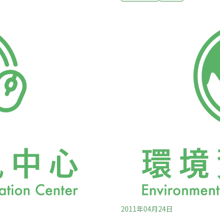
回答是：「為了環保，為孩
同時因應印尼的多島地形，
戰後亞洲人的飲食習慣逐漸
理。由於印尼位於太平洋火環帶（Pa
品及白砂糖等被鼓吹成高營
板塊交接處更是火山噴發及地震
活發生急遽改變的同時，過
廠，島與島之間很容易互相
改變確實使人們的體格變得
獨立，一島的擾動不會干擾
低落、疾病增加，就難以擁
廠能供多少
2011年04月24日