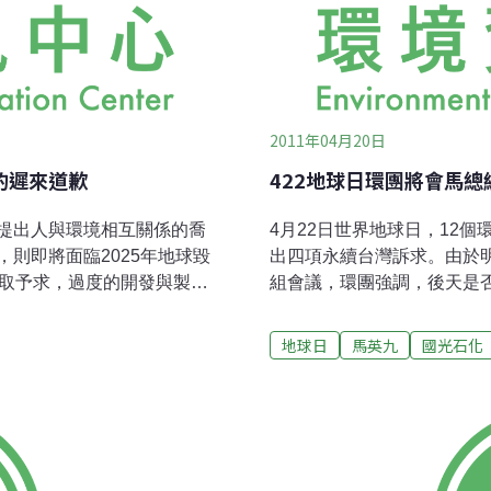
2011年04月20日
的遲來道歉
422地球日環團將會馬總
提出人與環境相互關係的喬
4月22日世界地球日，12
則即將面臨2025年地球毀
出四項永續台灣訴求。由於
予取予求，過度的開發與製
組會議，環團強調，後天是
的垃圾，耗損了1/3的自然
通過，環團不排除集體拒會
今全球面臨氣候變遷、地
行召開記者會，公佈今年對總
地球日
馬英九
國光石化
發生在世界各地的地震、海嘯
確表達立場，勿推給環評委員
自靈糧教牧宣教神學院專任
統應全程參與。 3. 確實
地，地法天，天法道，道法自
基礎工程。 4. 政府應明
互關係，並用神學的觀點來
氣候變遷應升國安層級去年
欲解除地球上的危機，唯有
源稅降所得稅、開氣候變遷