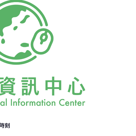
境」的體現「這些我都知道！」午後天母農學
會、媒體採訪，大小事讓楊儒門忙得不亦樂
還沒坐熱的他，筆者問及這個開幕屆滿一年的
環境友善」時，楊儒門又跳了起來，飛快地指
椅
鍵時刻