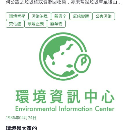
何公設之垃圾桶或資源回收筒，亦未常設垃圾車至後山各
部落收集垃圾，導致居民在萬不得以情況下，就近丟棄，
環境哲學
污染治理
戴奧辛
氣候變遷
公害污染
而鄉公所失職在先卻又倒果為因，欲以該事實作為焚化爐
興建之理由，並以焚化爐作為解決垃圾問題之唯一方案，
焚化爐
環境正義
廢棄物
既未優先思考各種替代方案，亦未曾與居民做過任何說明
及溝通，本會在此深表遺憾。據瞭解鄉長曾向幾位居民代
表表示，興建焚化爐可以增加地方就業機會，然，事實
上，除了硬體建設興建過程中，短期的工作外，小型焚化
爐是無法增加就業機會的。且焚化爐內的工作人員，往往
是第一線戴奧辛毒物的受害者。小型焚化爐高產量的戴奧
辛致癌毒物，更可能使外勞增多，原住民賴以為生的唯一
生路-農業及農產品的出路受阻，而導致無法彌補的損失，
造成更嚴重的失業問題。醫學證實戴奧辛可透過農產品的
食物鏈進入人體，造成消費者健康的隱形殺手，作為一群
1986年04月24日
環境是大家的