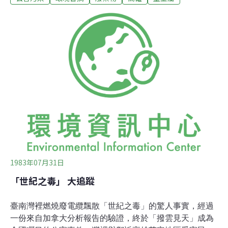
錫、鋅;綠酸液裏，有灣裡人為金、銀忙碌。這就是教灣裡
人狂熱數10年不疲的「黃金路線」所造成的生活方式──一
種把自己的生活環境弄成垃圾堆的生活方式。為了「黃金
路線」，灣裡人甘願呼吸臭酸空氣，任陰溝流水死黑，不
介意腳下土地已經焦褐無生機，自甘為「黃金線上的走索
人。」，灣裡，一個清麗雅致的村名，曾經美麗過，海濱
落日、魚池人家、寂靜鄉間小道，如今已是盡成煙雲了。
灣裡路上，重卡貨櫃日夜不休隆隆來去，把所有一切都輾
碎了。本月11日，衛生署環保局兩位高級主管密訪灣裡，
他們從臺北帶著疑問，來灣裡找答案。華航清晨
1983年07月31日
「世紀之毒」 大追蹤
臺南灣裡燃燒廢電纜飄散「世紀之毒」的驚人事實，經過
一份來自加拿大分析報告的驗證，終於「撥雲見天」成為