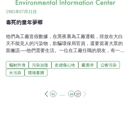
1981年07月31日
毒死的童年夢鄉
他們為工廠造假數據，在黑夜裏為工廠運載，排放在大白
天不能見人的污染物，欺騙環保局官員，還要當著大眾的
面撇謊──他們需要生活。一位在工廠任職的朋友，有一回
告訴我，他站在淡水河邊，很難向他4歲的兒子解釋他的
輻射外洩
污染治理
走過傷心地
戴奧辛
公害污染
童年曾經如何歡笑、活躍在這靜靜溪流中。他服務的工廠
排出來的廢水，「毒死」了他的「童年夢鄉」。這位父親
水污染
環境書摘
平常對污染、公害這些事，總是刻意迴避。喝了酒之後，
他才會偷偷說：「我賺錢養家的地方，也是我最討厭的地
方。」電影「絲克伍事件」（Silkwood）裏，當絲克伍想
......
01
26
27
檢舉廠方的輻射外洩問題時，她的同事幾乎完全以敵對的
態度告訴她：「我們需要這份工作。」我經常想起這些報
導公害過程中所發生的插曲，並嘗試著去了解，製造污染
的工廠員工到底極著怎樣的心情？「我們需要工作」常成
了令人難忍怨嘆的結局話語。他們也許有那麼一絲公義之