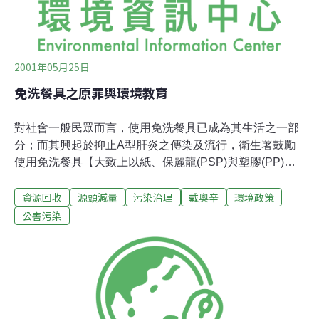
2001年05月25日
免洗餐具之原罪與環境教育
對社會一般民眾而言，使用免洗餐具已成為其生活之一部
分；而其興起於抑止A型肝炎之傳染及流行，衛生署鼓勵
使用免洗餐具【大致上以紙、保麗龍(PSP)與塑膠(PP)容
器較為常見】，因食用安全、廢棄物不易清除處理的問
資源回收
源頭減量
污染治理
戴奧辛
環境政策
題，部分環保團體主張禁用免洗餐具。雖然免洗餐具成為
眾豕之的，然而其使用量卻不因輿論的大加撻伐而減少，
公害污染
回收量亦不因禁用的風聲而降低。而就環境教育、社會永
續發展的觀點：「源頭減量、資源回收」方是正確且可長
可久之環境政策。本文就管制策略與回收現況、免洗餐具
使用之必要性與環境負荷及以資源回收、源頭減量取代禁
止使用分別加以論述。