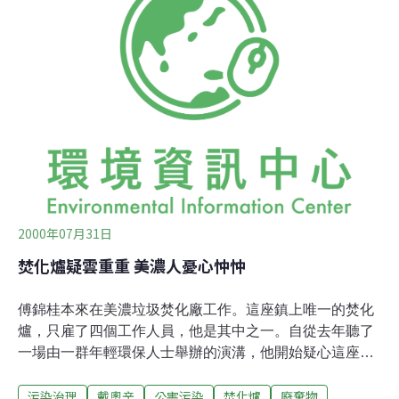
2000年07月31日
焚化爐疑雲重重 美濃人憂心忡忡
傅錦桂本來在美濃垃圾焚化廠工作。這座鎮上唯一的焚化
爐，只雇了四個工作人員，他是其中之一。自從去年聽了
一場由一群年輕環保人士舉辦的演溝，他開始疑心這座焚
化爐到底安不安全。回去後，他仔細查看他的工作環境，
污染治理
戴奧辛
公害污染
焚化爐
廢棄物
結果發現焚化爐燃燒垃圾的溫度只有攝氏五百到六百度，