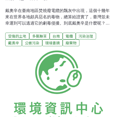
戴奧辛在臺南地區焚燒廢電纜的飄灰中出現，這個十幾年
來在世界各地頗具惡名的毒物，總算給證實了，臺灣並未
幸運到可以逃過它的劇毒侵擾。到底戴奧辛是什麼呢？相
信一般民眾在多日來新聞媒體的集中報導下，只能歸納到
受傷的土地
多氯聯苯
台南
電纜
污染治理
一個「那又是一種危險化學物」的疑點，至於戴奧辛到底
與大眾相關到什麼程度，甚至於對於戴奧辛與民眾自身的
戴奧辛
公害污染
環境書摘
廢棄物
生活經驗將會有何種程度的牽連，便未必能得到清楚的概
念。誰來監視環境系統？戴奧辛的課題，提供了一個值得
思考的問題，在層次不斷的升高的現代化工業社會，現代
人在每日辛苦賺錢之後，是不是必要或是可不可能不斷去
「認知」他生活經驗範圍以外的事務？戴奧辛這名詞對大
多數人是陌生的，它的意義更是大多數人莫名其妙的。一
個化學毒物的專家，可能要耗2個鐘頭去了解它，一個醫
師可能要費半天去弄懂它，一個知識分子可能要拼拼湊湊
零碎的「假以時日」去知道它，一個遠離知識的人可能一
輩子也搞不清楚。