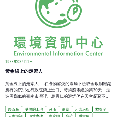
邀請，專程回國參加「燃燒技術與污染控制研討會」。他
將以「固體廢棄物惡臭燃燒與二次公害」為題，講解戴奧
辛污染的防治處理。他在會後將轉往美國華盛頓，參加
「第4屆世界戴奧辛污染防治研討會」。我們特別就近1個
月來，追蹤調查採訪戴奧辛污染事件所發現的若干疑點，
訪問勞長春博士，以下是問答的摘要：問：除了焚燒廢
1983年08月11日
黃金線上的走索人
黃金線上的走索人──在廢物燃燒的毒煙下檢取金銀銅鐵錫
應有的沉思在行政院禁止進口、焚燒廢電纜的第30天，走
進黑鄉似的臺南市灣裡。烏雲似的濃煙仍在天空凝聚不
敬，墨綠色的烈酸液還在村中小排水溝裏漂浮。在此前2
廢五金
受傷的土地
台南
電纜
污染治理
戴奧辛
天，監察院已宣佈調查行政院所屬有關單位在處理廢電纜
上的行政責任。濃煙下，有灣裡人在灰堆裹檢銅、鋁、
公害污染
環境書摘
廢棄物
高雄
重金屬