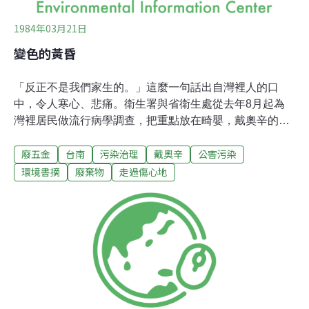
1984年03月21日
變色的黃昏
「反正不是我們家生的。」這麼一句話出自灣裡人的口
中，令人寒心、悲痛。衛生署與省衛生處從去年8月起為
灣裡居民做流行病學調查，把重點放在畸嬰，戴奧辛的毒
害中最可能表現出來的症狀。調查的初步結果是，灣裡的
廢五金
台南
污染治理
戴奧辛
公害污染
畸胎發生率驚人的顯著。昨天灣裡路上，鐵牛車、卡車仍
如往昔，穿梭來去，通著電纜線、廢五金，沒人知道，又
環境書摘
廢棄物
走過傷心地
要運到那裏去焚燒。衛生署環保局曾於去年12月，夜裏來
灣裡錄影，拍下惡夜野火焚燒的景象，為灣裡的焚燒從來
就沒有停過，留下證據。臺南衛生局第二課課長林燧雄
說：「取締焚燒，從未鬆懈過。」可是畢竟是灣裡人賺錢
的「黃金路線」，茄萣衛生所職員黃文藏說：「殺頭的生
意有人作；賠本生意沒人作。」他們接到居民報訊往現場
去抓焚燒時，焚燒人跳進12月冰冷的二仁溪，水遁而去。
焚燒如此猖獗，衛生單位取締時，黑道自然也會插進一