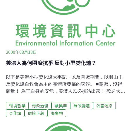
2000年08月18日
美濃人為何圍廠抗爭 反對小型焚化爐？
以下是美濃小型焚化爐大事記，以及圍廠期間，以獅山里
反焚化爐自救會為主的團體所發佈的夾報。 ■關廠，沒得
商量！ 為了自身的安危，美濃人民必須站出來！ 歡迎大家
有空多多前往美濃小型焚化爐圍廠現場，給圍廠的鄉親打
環境哲學
污染治理
戴奧辛
氣候變遷
公害污染
氣、加油！ 獅山里反焚化爐自救會暨各級民代、美濃各社
團、美濃鎮民一仝080■敬請鄉親前來聲援圍廠行動--我們
焚化爐
環境正義
廢棄物
為甚麼要包圍美濃小型焚化爐？獅山里反焚化爐自救會暨
各級民代、美濃各社團、美濃鎮民一仝0803