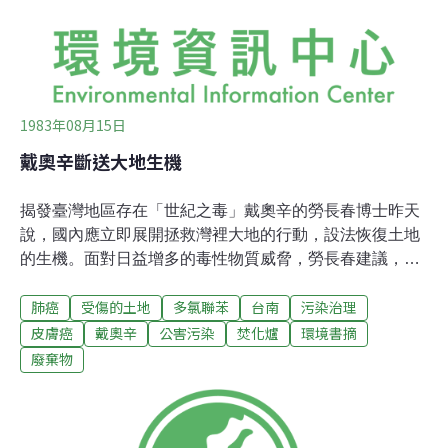
腳。半年來衛生單位為防私自焚燒，派人從半展山下廢電
纜貨櫃場，押運到灣裡指定的處理地點，即使如此，最密
監
1983年08月15日
戴奧辛斷送大地生機
揭發臺灣地區存在「世紀之毒」戴奧辛的勞長春博士昨天
說，國內應立即展開拯救灣裡大地的行動，設法恢復土地
的生機。面對日益增多的毒性物質威脅，勞長春建議，國
內宜儘速成立毒物檢驗中心徹底查驗環境中潛在不知名毒
肺癌
受傷的土地
多氯聯苯
台南
污染治理
性物質，減少工業發展過程所產生的污染毒害。去年12
月，衛生署採集臺南市灣裡地區燃燒廢電纜產生的煙塵，
皮膚癌
戴奧辛
公害污染
焚化爐
環境書摘
委託加拿大環境部檢驗室主任勞長春博士化驗，結果發現
廢棄物
含有戴奧辛。行政院根據這項檢驗結果，上月14曰下令停
發廢電纜進口簽證，但是燃燒廢電纜、電子器材所造成的
戴奧辛污染，至今無法禁絕。勞長春昨天應衛生署環保局