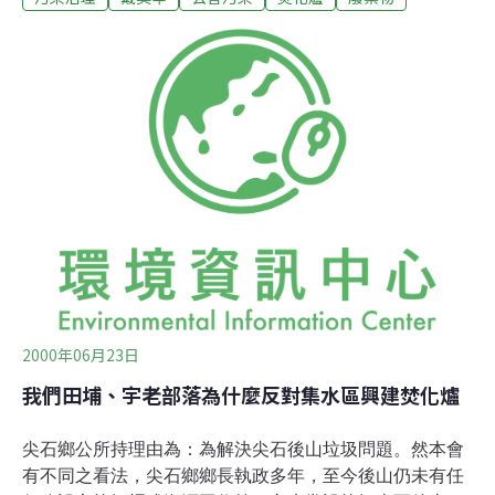
嚇了他一大跳。他後來告訴記者說：「還沒聽那場演講
時，我從來不知道焚化爐應該要燒到八百五到一千度，也
沒有人講起過。」傅錦桂是土生土長的美濃人，五十歲的
他僅有初中教育程度，有關焚化爐的「科技」對他來講有
些艱深，至少，他知道不按規定操作機械可能會有危險。
「我有問上面，但他們叫我別管那麼多，管自己的事就
好。」他說。傅錦桂沒有就這樣被打發，他拍照蒐証向有
關單位檢舉。結果，焚化爐廠方被罰了十萬元，他也丟了
這個月薪兩萬五的工作。【無法可管】依據設計，這座焚
化爐的日處理量是一百一十噸。類似的小型焚化爐在全台
灣超過一百個，其中三十八座是登記可處理醫療廢棄物。
環保
2000年06月23日
我們田埔、宇老部落為什麼反對集水區興建焚化爐
尖石鄉公所持理由為：為解決尖石後山垃圾問題。然本會
有不同之看法，尖石鄉鄉長執政多年，至今後山仍未有任