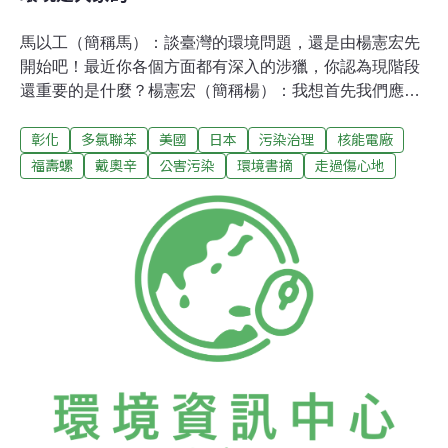
馬以工（簡稱馬）：談臺灣的環境問題，還是由楊憲宏先
開始吧！最近你各個方面都有深入的涉獵，你認為現階段
還重要的是什麼？楊憲宏（簡稱楊）：我想首先我們應該
問的是，我們到底在幹什麼？由於民眾每次只看到小小的
彰化
多氯聯苯
美國
日本
污染治理
核能電廠
一塊訊息，他們或許不太理解這標的環境內自然生態是什
麼？整個有關生態的大理論，我們幾乎不去談它，總以為
福壽螺
戴奧辛
公害污染
環境書摘
走過傷心地
民眾不了解，所以專談小的問題。而現在差不多已經到了
我們反省「我們在做什麼？為什麼要這樣做？」的時候
了！臺灣到底站在什麼樣的國際地位？我們先關心臺灣這
個地方，從這個方向找個題目來做，那麼，我們關心的焦
點，環境顯然是很好的題目。也許從這個方向，在實際的
觀點上，會使我們的工作能具體的落實下來。馬：我想你
提到的問題，最主要還是環境運動的問題，其中，有一部
分是屬於「自發」要求自救的問題，例如發生毒害，如多
氯聯苯、戴奧辛。可是有一都分的環境運動觀念則是知識
份子從海外移植來的，移植一種時尚，一種潮流，這種潮
流