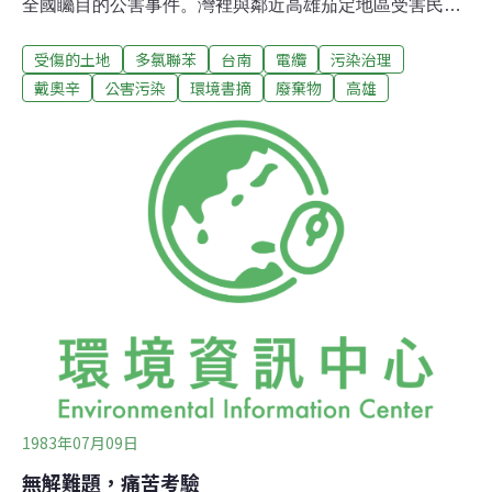
全國矚目的公害事件。灣裡與鄰近高雄茄定地區受害民眾
期待一個清朗的天空已有好幾年時光，如果不是衝著「戴
受傷的土地
多氯聯苯
台南
電纜
污染治理
奧辛」（Dioxin）在毒物排行榜的惡名，恐怕濃煙蔽空的
日子還要持續下去。燃燒廢電纜飄散濃煙造成污染已持續
戴奧辛
公害污染
環境書摘
廢棄物
高雄
了十幾年。在受害民眾爭取恢復清明天空的過程中，值得
注意的是那種投訴無門的苦痛，逼得少數村民採取暴力手
段「自力救濟」；茄定鄉的幾位村長也在居民群體壓力之
下，被迫以集體辭職為要脅，促請上級單位正視問題的嚴
重性。去年8月25日，瑞典Umea大學有機化學系主任克利
斯多夫拉培到臺灣訪問，提出「戴奧辛」對人體健康傷害
的警告。終於引起衛生當局的注意。並在11月底到灣裡採
取採樣行動，並將檢體送往加拿大環境局化驗室，委託曾
經回國參加國建會的勞長春博士化驗。
1983年07月09日
無解難題，痛苦考驗