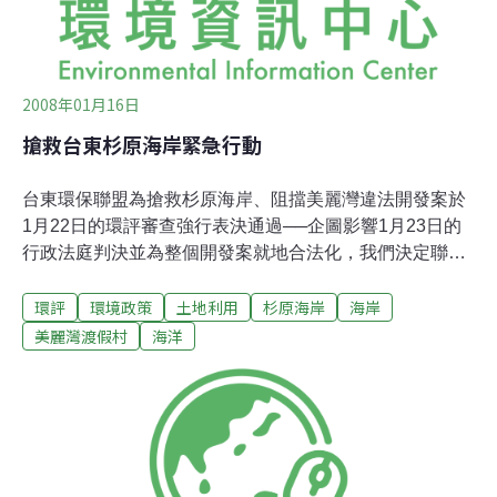
2008年01月16日
搶救台東杉原海岸緊急行動
台東環保聯盟為搶救杉原海岸、阻擋美麗灣違法開發案於
1月22日的環評審查強行表決通過──企圖影響1月23日的
行政法庭判決並為整個開發案就地合法化，我們決定聯合
國內幾個主要環保團體於1月22日前展開一系列強力抗
環評
環境政策
土地利用
杉原海岸
海岸
爭，希望能形成一股強大力量，讓台東縣政府和美麗灣財
團的意圖無法得逞。我們的系列行動如下： 一、1月17日
美麗灣渡假村
海洋
下午1:30赴台北環保署陳情抗議，營造媒體聲勢 二、1月
20日中午12:30「搶救杉原海岸」台東大遊行 三、發函新
任環評委員，懇請他們勿淪為縣府和財團的背書工具 四、
1月22 日上午9:00「決戰環評審查會場」遊行造勢活動我
們能不能保住東海岸最美麗的海岸，全賴此役的奮戰成
果，祈請各界一起參與或聲援上述四項緊急行動，讓美麗