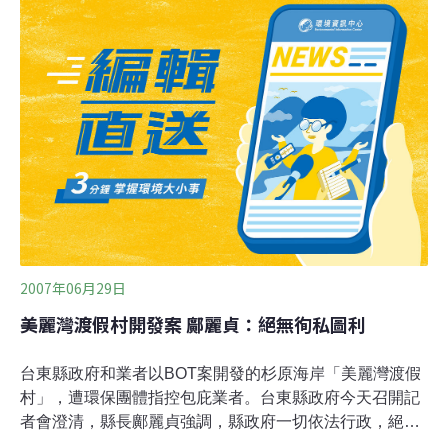
旅遊協會等團體為首，率眾向環保團體表達抗議，批評台
東大學教授劉炯錫與台東環保聯盟秘書林雲閣「假台東
人，假借環保之名，阻礙台東經濟展，應該滾出台東。」
對此抗議事件，林雲閣表示環保與開發兩者並不一定互
斥，他並不否認台東需要經濟，需要投資，人民需要工
作，但是不允許毀掉沙灘、海岸和人們的生活環境，海灘
不是財團的土地，而是每個人的家園，且美麗灣開發案明
顯違法，應該立即拆除。針對「假台東人滾出去」的指
控，
2007年06月29日
美麗灣渡假村開發案 鄺麗貞：絕無徇私圖利
台東縣政府和業者以BOT案開發的杉原海岸「美麗灣渡假
村」，遭環保團體指控包庇業者。台東縣政府今天召開記
者會澄清，縣長鄺麗貞強調，縣政府一切依法行政，絕無
徇私圖利。「美麗灣渡假村」開發案，環保團體和立委賴