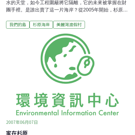
水的天堂，如今工程圍籬將它隔離，它的未來被掌握在財
團手裡。是誰出賣了這一片海岸？從2005年開始，杉原海
岸被圍籬給封鎖，怪手、卡車一批又一批的鋼筋混凝土開
我們的島
杉原海岸
美麗灣渡假村
始進駐這一片台東最美麗的沙灘。民眾紛紛揣測圍籬內究
竟是什麼樣的建設，等到今年4月主體工程接近完成，答
案揭曉。原來一棟5層樓的觀光飯店，將在這裡落腳。但
原本是公有的沙灘，為何會被私人財團所佔據？原來台東
縣政府為了增加縣政收入，將這片6公頃的沙灘以一個月3
萬元的租金及2%權利金，租給美麗華集團興建大型旅館，
這一租就是50年！工程默默地進行了兩年，直到最近才引
起環保團體關注。今年4月，台東當地環保人士林雲閣到
現場發現在大雨的沖刷下，廢棄土傾卸而下嚴重污染海
域，整個海灘面目全非。經過環保團體召開記者會舉發
後，沙灘的表層恢復了原貌，但是原本平緩的地形現在卻
變得高聳，當地居民與環保團體懷疑施工單位只是
2007年06月07日
家在杉原