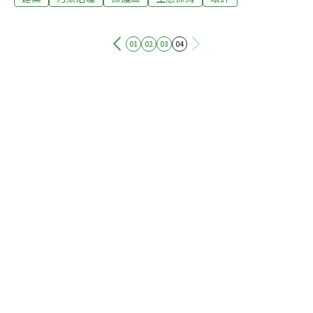
廢土傾倒在美麗的沙灘上，勢將影響珊瑚礁和熱帶魚的生
長。環保團體要求環保署、內政部與法務部，不可放任公
務員圖利業者繼續興建，民進黨籍立委林淑芬也呼籲民
01
02
03
04
眾，抵制相關業者。台東縣政府表示，美麗灣渡假村主體
建築部份，因未超過1公頃，不需要環評；至於，擴建部
份，環保局已經開罰30萬元，並且已經停工。