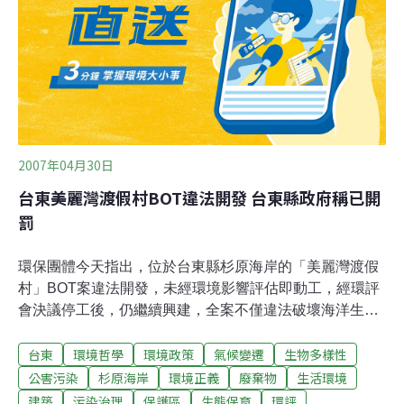
2007年04月30日
台東美麗灣渡假村BOT違法開發 台東縣政府稱已開
罰
環保團體今天指出，位於台東縣杉原海岸的「美麗灣渡假
村」BOT案違法開發，未經環境影響評估即動工，經環評
會決議停工後，仍繼續興建，全案不僅違法破壞海洋生
態，台東縣政府更有賤租國土、圖利財團之嫌。台東大學
台東
環境哲學
環境政策
氣候變遷
生物多樣性
生命科學研究所教授劉炯錫指出，美麗灣渡假村2004年底
動工，遲至今年初才由台東縣政府環評，迄今環評未過，
公害污染
杉原海岸
環境正義
廢棄物
生活環境
業者卻準備在9月開始營業，主建築現已興建至5樓，建築
建築
污染治理
保護區
生態保育
環評