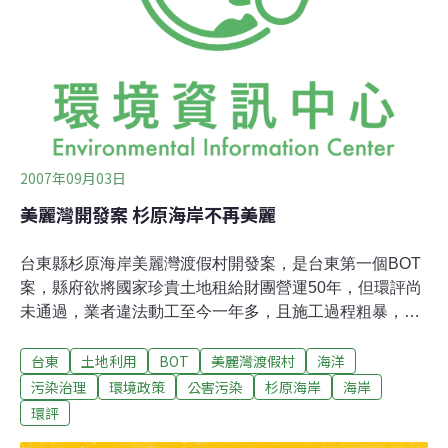
的杉原海岸不會在我們眼前淪陷。 求求你，拜託你，謝謝
你。附上新任環評委員名單，請點此下載。
2007年09月03日
美麗灣開發案 杉原海岸不再美麗
台東縣杉原海岸美麗灣渡假村開發案，是台東第一個BOT
案，縣府欲將國家珍貴土地租給財團營運50年，但環評尚
未通過，業者違法動工至今一年多，且施工過程粗暴，將
工程廢土任意傾倒在海岸，不見縣府單位出面阻止，反倒
台東
土地利用
BOT
美麗灣渡假村
海洋
是多次舉發美麗灣渡假村涉及不法的台東環保聯盟，被當
地利益團體批阻礙台東經濟發展，台東環保聯盟秘書林雲
污染治理
環境政策
公害污染
杉原海岸
海岸
閣表示，經濟發展固然重要，但也不能因此破壞環境，違
環評
法開發。上週由台東工業策進會、台東縣議會、台東休閒