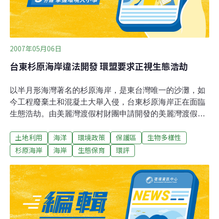
2007年05月06日
台東杉原海岸違法開發 環盟要求正視生態浩劫
以半月形海灣著名的杉原海岸，是東台灣唯一的沙灘，如
今工程廢棄土和混凝土大舉入侵，台東杉原海岸正在面臨
生態浩劫。由美麗灣渡假村財團申請開發的美麗灣渡假
村，在沒有環境影響評估下，申請開發 0.9公頃，卻超限
土地利用
海洋
環境政策
保護區
生物多樣性
開發5、6公頃；違法施工長達1年以上。環保聯盟台東分
會正在發起還我杉原海灣的系列活動，要讓各界來認識杉
杉原海岸
海岸
生態保育
環評
原海灣的生態和人文之美，分會執行委員廖秋娥表示，杉
原海岸是公共財，業者違法開發已剝奪大眾親近海灘的權
益，為了搶救它，政府應該要依照環境影響評估法，要求
業者先行停工。