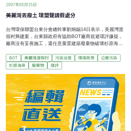
2007年05月15日
美麗灣丟廢土 環盟聲請假處分
台灣環保聯盟台東分會總幹事劉炯錫14日表示，美麗灣渡
假村興建案，台東縣政府有協助BOT廠商規避環評嫌疑，
廠商沒有妥善施工，還任意棄置建築廢棄物破壞杉原海
岸，為了環保，已委託律師聲請假處分。縣政府說，美麗
BOT
美麗灣渡假村
污染治理
環境政策
公害污染
灣渡假村工程目前停工，縣政府已開罰30萬元，同時，堆
置在現場廢棄物土已清除。美麗灣渡假村規劃開發台東縣
杉原海岸
廢棄物
環評
卑南鄉杉原海水浴場，縣府只同意開發0.9公頃，但業者計
畫開發面積近6公頃，且已動工興建。 開發面積超過0.9公
頃，有規避環評嫌疑，2006年補送環評書到台東縣政府審
查，總面積變成六公頃，尚未通過審查。他表示，業者任
意棄置建築廢土，美麗海灘面目全非，傷害珍貴的珊瑚礁
及魚苗，他們抗議後，目前工地靠近海灘一方設置圍籬，
不過對海灘傷害。台東縣政府說，開發面積擴大為5.9 公
頃，業者必須做環評，尚未核准動工。至於違規動土、棄
置廢棄物部分已開單告發。