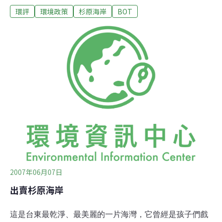
環評
環境政策
杉原海岸
BOT
幸媛多次指控台東縣政府包庇業者規避環評，且施工破壞
環境，昨天更是大動作前往台東地檢署按鈴控告鄺麗貞和
相關人員，引起地方關注。鄺麗貞表示，台東縣政府一切
依法行政，絕無徇私圖利。如果合併超過1公頃，就必須
通過環評，否則縣政府不會讓業者動工。這個BOT案簽約
50年，預估台東縣政府可收取經營權利金、土地租金、所
得稅等超過5億2,000萬元。
2007年06月07日
出賣杉原海岸
這是台東最乾淨、最美麗的一片海灣，它曾經是孩子們戲