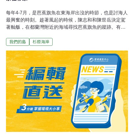
每年4-7月，是芭蕉旗魚在東海岸出沒的時節，也是討海人
最興奮的時刻。趁著風起的時候，陳志和和陳世岳決定駕
著舢舨，在都蘭灣附近的海域尋找芭蕉旗魚的蹤跡。有人
說，都蘭灣是飛旋海豚的故鄉，這個廣闊又平靜的海灣，
我們的島
杉原海岸
不但是芭蕉旗魚覓食的地方，也是讓飛旋海豚躲避風浪最
好的棲身之所；當然，也是陳志和和陳世岳從小生活的海
域。在都蘭灣的核心地帶有一片廣達8、9公頃的沙灘，叫
杉原海岸，陳志和和陳世岳的家就在這裡。在民國六、七
十年代，杉原海岸是虱目魚苗的盛產地，每到虱目魚苗的
產季，從早到晚都可以看見漁人在海岸來回巡，捕撈魚
苗。當年市場好的時候，一尾虱目魚苗的價格可以賣到2
元。在杉原長大的老老少少、阿公阿媽，每一個人都有一
手捕撈虱目魚苗的絕技。想當年這裡的孩童都是靠捕撈虱
目魚苗賺零用錢的；現在虱目魚苗不值錢了，漁民的角色
也漸漸轉型，如今，這傳統絕技成了吸引外地遊客前來杉
原體驗漁村生活的特色。轉型的想法在10年前開始