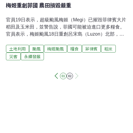
梅姬重創菲國 農田損毀嚴重
官員19日表示，超級颱風梅姬（Megi）已摧毀菲律賓大片
稻田及玉米田，並警告說，菲國可能被迫進口更多糧食。
官員表示，梅姬颱風18日重創呂宋島（Luzon）北部，即
將收成的田地慘遭菲國4年來最強颱風破壞。農業統計局
土地利用
颱風
梅姬颱風
糧食
菲律賓
稻米
（Bureau of AgriculturalStatistics）助理局長里沙隆多
（Maura Lizarondo）表示，若災情慘重，菲律賓明年將需
災害
永續發展
從國外進口更多稻米。菲律賓是全球最大稻米進口國。菲
律賓去年進口240萬噸稻米。農業統計局原本希望2011年
01
02
能把進口量降至150萬噸。位在馬尼拉的國家減災險管理
委員會（NationalDisaster Risk Reduction Management
Council）表示，尚未統計受颱風影響的農地面積。菲律賓
國家食品署（National Food Authority）尚未對稻米進口量
（增加）的可能影響發表評論。