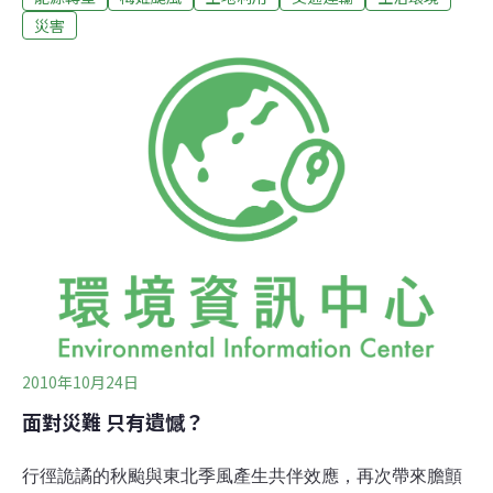
外通訊、水、電供應都沒有問題，也有4個月備糧，「受
災害
困是本來就預料的事情，只希望公路總局早點修復道路，
方便農民將蔬果運下山販賣」。關山工務段長李秉仁得知
利稻便橋再度封閉的消息，冒雨趕上山了解情況。他表
示，道路仍不安全，民眾最好暫時不要開車上山。屏東縣
消防局表示，梅姬颱風過境，為恆春半島帶來局部性豪
雨，造成恆春鎮龍泉路的龍潭橋路面淤泥深約2、30公
分，至23日傍晚仍封橋；霧台鄉的霧佳便橋22日下午2點
多遭大雨沖毀，修復時間未定。
2010年10月24日
面對災難 只有遺憾？
行徑詭譎的秋颱與東北季風產生共伴效應，再次帶來膽顫