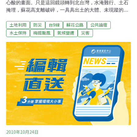
心酸的畫面。只是這回鏡頭轉到北台灣，水淹難行、土石
掩埋，蘇花高支離破碎，一具具出土的大體、未現蹤的失
聯人口...。雖怵目驚心，但少有人感到意外，畢竟，極端
土地利用
防災
台9線
蘇花公路
公共論壇
氣候下您我都可能是下場災患的主角。每回天災都說是教
訓、罹難者是教化大家的菩薩，問題是台灣到底學到什
水土保持
梅姬颱風
氣候變遷
災害
麼？除「看災」、災損報表的數字與復建計畫，政府又做
了什麼？而當應變失靈，中央與地方責任攤派的論戰成輪
番上演的肥皂劇時，人民還能期待什麼？事實上，建立安
全環境、讓人民遠離災患，沒那麼複雜與艱難，關鍵在於
決心與執行力！921之後，大家瞭解到防救災須提高層
級，伴隨近年不斷的災後檢討，輿論普遍浮現需建立類似
美國ＦＥＭＡ的防救災總署的聲音。然而觀諸立院第五會
期末執政當局力推通過的《災防法》內涵，以及政府組織
再造中的災防署，實有違各界期待，亦難滿足可預見的防
救災需求！或為顯示當局的重視，行政院災防辦早在今
2010年10月24日