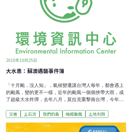
2010年10月25日
大水患：蘇澳遇襲事件簿
「十月颱，沒人知」，氣候變遷讓台灣人每年，都會遇上
的颱風，變的更不一樣，近年的颱風一個個挾帶大雨，成
了超級大水炸彈，去年八月，莫拉克重擊南台灣，今年九
月凡那比水淹大高雄，十月梅姬颱風與東北季風聯手，在
災害
土石流
我們的島
梅姬颱風
土地利用
宜蘭投下破壞力十足的水彈大轟炸，蘇澳，慘遭前所未有
的劇烈襲擊...這是蘇澳居民從來沒看過的景象。馬路變水
路，家當全泡在水裡...10月13號形成的梅姬颱風，一路西