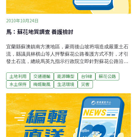
2010年10月24日
馬：蘇花地質調查 養護檢討
宜蘭縣蘇澳鎮南方澳地區，豪雨後山坡坍塌造成嚴重土石
流，縣議員林棋山等人抨擊蘇花公路養護方式不對，才引
發土石流，總統馬英九指示行政院立即針對蘇花公路沿線
及南方澳進行地質調查，並檢討養護方式，避免土石流再
土地利用
交通運輸
能源轉型
台9線
蘇花公路
發生。「你看，土石全都衝入家中」，23日上午馬總統到
南方澳勘察，災民向馬總統訴苦，居民說，已經清掃了1
水土保持
梅姬颱風
生活環境
災害
天，門前還是一堆土石，多數車輛仍陷在土石堆裡，依舊
滿目瘡痍。縣議員林棋山說，政府應正視蘇花公路的養護
與設計。馬總統說，地質應該做深入研究，了解蘇花公路
是否影響南方澳地區的安全。