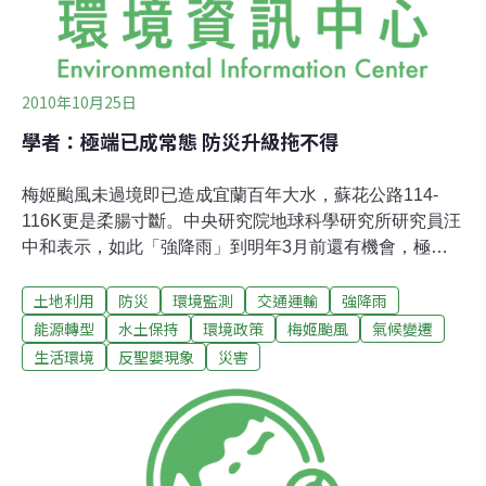
2010年10月25日
學者：極端已成常態 防災升級拖不得
梅姬颱風未過境即已造成宜蘭百年大水，蘇花公路114-
116K更是柔腸寸斷。中央研究院地球科學研究所研究員汪
中和表示，如此「強降雨」到明年3月前還有機會，極端
氣候已成常態，防災避災作法應升級。而莫拉克風災之
土地利用
防災
環境監測
交通運輸
強降雨
後，中央政府只設「災害防救辦公室」 ，調度無方，讓台
大土木系教授李鴻源感嘆「這樣的政府還有什麼希望？」
能源轉型
水土保持
環境政策
梅姬颱風
氣候變遷
柔腸寸斷的蘇花公路。攝影：鐘盛雄。圖片轉載自莫拉克
生活環境
反聖嬰現象
災害
獨立新聞網，更多圖片。反聖嬰現象讓西太平洋水氣豐沛