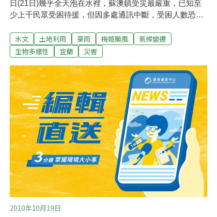
日(21日)幾乎全天泡在水裡，蘇澳鎮受災最嚴重，已知至
少上千民眾受困待援，但因多處通訊中斷，受困人數恐怕
更多。副縣長吳澤成表示，這是自從冬山河、宜蘭河完成
水文
土地利用
豪雨
梅姬颱風
氣候變遷
整治後20多年來，宜蘭縣最嚴重的水患。宜蘭縣蘇澳地區
昨日大雨，天空有如水庫洩洪，連續4個小時下了558毫
生物多樣性
宜蘭
災害
米，下午2點的時雨量高達128.5毫米；大雨傾盆又遇到滿
潮，河水難以宣洩，造成慘重災情。水利署副署長吳約西
指出，台灣一年的總平均雨量為2千毫米，但蘇澳昨天一
天就下了939毫米，直逼全台半年雨量的平均值，比颱風
直撲時還大。宜蘭市及宜蘭縣冬山鄉、蘇澳鎮、五結鄉、
三星鄉、壯圍鄉、大同鄉、羅東鎮、南澳鄉等九個鄉鎮市
淹水警示都達一級警戒。水利局第一河川局長吳金水說，
排水系統一天可容納4百到5百毫米的降雨量，蘇澳地區4
個小時就下了近6百毫米，不管下在哪裡都會淹水，且昨
天是農曆十四，遇到滿潮，退水比較
2010年10月19日