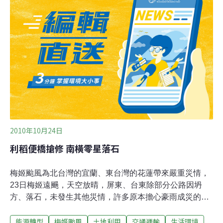
行肆虐菲律賓，原以為台灣不是它的戰場沒想到它耍了一
記回馬槍，與東北季風產生共伴效應，降下超級豪大雨，
二十一日下午一點，一小時之內在蘇澳降下181.5毫米的驚
人雨量。水利署副署長吳約西說，全台灣的雨水道設計容
量，一小時能承受的降雨只有70到80毫米，剛提到一小時
降了181，全台灣沒有一個都市，可以承受這樣的洪水。
承受不了瘋狂大雨，幾乎整個蘇澳都泡在水裡，部分低窪
地區，甚至水淹兩層樓高，北迴鐵路蘇澳到羅東的路段，
還一度停駛。超強降雨加上適
2010年10月24日
利稻便橋搶修 南橫零星落石
梅姬颱風為北台灣的宜蘭、東台灣的花蓮帶來嚴重災情，
23日梅姬遠颺，天空放晴，屏東、台東除部分公路因坍
方、落石，未發生其他災情，許多原本擔心豪雨成災的屏
東、台東縣民望著藍天，慶幸「老天保佑」。每遇颱風就
能源轉型
梅姬颱風
土地利用
交通運輸
生活環境
對外交通中斷的台東縣海端鄉利稻村長古明良說，村裡對