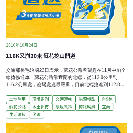
2010年10月24日
116K又崩20米 蘇花挖山開道
交通部長毛治國23日表示，蘇花公路希望趕在11月中旬全
線搶修通車，蘇花公路靠宜蘭的北端，從112.8公里到
116.2公里處，崩塌處處最嚴重，目前北端搶進到112.8公
里處。蘇花公路東澳往蘇澳段116公里處崩毀，形成斷
土地利用
環境監測
交通運輸
能源轉型
台9線
崖，工務段連日鑿山搶挖通道，至23日原本大型機具能通
行的路面，山壁又坍塌20公尺高，覆蓋大半路面，目前已
蘇花公路
水土保持
環境政策
梅姬颱風
宜蘭
搶挖半座山，開闢機具通行便道，24日將進行新路定樁。
生活環境
災害
蘇花路嚴重坍方，從東澳派出所往台九線北走，沿途山路
崎嶇，地基受到雨勢沖刷，路面陸續出現崩裂斷層，116