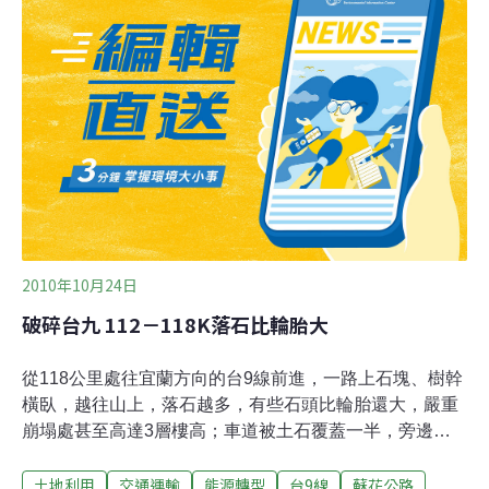
公里的坍方處，眼前是約兩個籃球場大的崩毀面積。公路
局第四區養護工程處副處長廖吳章指出，116公里處坍
方，地基沖垮，僅能挖鑿山壁搶開新便道。23日大雨不
斷，挖便道時，開路先鋒爺廟段，山壁又坍方約20公尺高
的土石。東澳派出所長潘明政說，只好先挖掉半座山，讓
機具通行。
2010年10月24日
破碎台九 112－118K落石比輪胎大
從118公里處往宜蘭方向的台9線前進，一路上石塊、樹幹
橫臥，越往山上，落石越多，有些石頭比輪胎還大，嚴重
崩塌處甚至高達3層樓高；車道被土石覆蓋一半，旁邊山
壁不時有雨水竄出，形成大小不一的瀑布，車輛蛇行閃
土地利用
交通運輸
能源轉型
台9線
蘇花公路
躲，濺起一人高水花，壓過崩裂路面，人被顛得彈了起