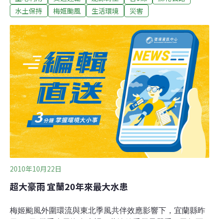
來，像在溯溪。站在116公里處，已無法再前進，因為沒
水土保持
梅姬颱風
生活環境
災害
路了，路整個塌掉，往下望，腿都軟了，長約150公尺的
路基全滑落到數百公尺深的山谷，留下約一個足球場大的
崩毀面，路面成了斷崖。救援人員只好以怪手鑿山另闢新
路。
2010年10月22日
超大豪雨 宜蘭20年來最大水患
梅姬颱風外圍環流與東北季風共伴效應影響下，宜蘭縣昨