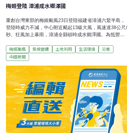
梅姬登陸 漳浦成水鄉澤國
重創台灣東部的梅姬颱風23日登陸福建省漳浦六鰲半島，
登陸時威力不減，中心附近颳起13級大風，風速達38公尺/
秒。狂風加上暴雨，漳浦全縣頓時成水鄉澤國。為抵禦自
1949年以來登陸福建省最晚的颱風，福建至23日早9時累
梅姬颱風
氣候變遷
土地利用
生活環境
災害
計轉移27萬2300人。針對福建省颱風災情，中國國家減災
委、民政部於23日14時緊急啟動國家四級救災應急響應，
中國新聞
派出工作組緊急趕赴災區，協助開展抗災救災。福建省防
汛辦23日通報，從颱風登陸後到當天午夜前，福建沿海陣
風10至12級，颱風經過的陸地區域風力8至9級；漳州、廈
門、泉州未來12小時降雨量將達到100公釐，局部可能出
現強降雨。正在福建視察工作的中共中央政治局常委、中
央政法委書記周永康要求全省各級領導幹部務必把人民群
眾生命安全放在第一位，全力落實各項防範措施，確保萬
無一失。