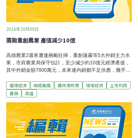
2016年10月09日
兩颱重創農業 產值減少10億
高雄農業2週來遭逢兩颱狂掃，重創蓮霧等5大外銷主力水
果，市府農業局保守估計，至少減少約10億元經濟產值，
其中外銷金額7800萬元，未來連內銷都不足供應，幾乎不
可能再外銷，嚴重衝擊外銷市場。農業局行銷輔導科長廖
循環經濟
梅姬颱風
農林漁牧業
環境經濟
土地利用
大慶表示，高市5大主力外銷水果經濟產值高達40億元，
「莫蘭蒂」、「梅姬」颱風近兩週狂掃高雄，造成芭樂、
農損
高雄
棗子、木瓜、香蕉、蓮霧傾倒，甚至整棵果樹攔腰折斷，
最慘就是連根拔起，令農民欲哭無淚。其中芭樂損失超過
50%，10月2日市場批發價飆達140元創新高，燕巢果農張
厚深指出，原本合作社80名會員、日出貨量達20噸，「莫
蘭蒂」颱風吹倒70%芭樂果樹，日出貨量不到2噸，「梅
姬」颱風接力重創後，日出貨量只剩1.2噸，「損失已難以