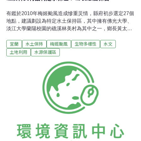
有鑑於2010年梅姬颱風造成慘重災情，縣府初步選定27個
地點，建議劃設為特定水土保持區，其中擁有佛光大學、
淡江大學蘭陽校園的礁溪林美村為其中之一，鄉長黃太平
持保留態度，至於佛光及淡江兩校，則表示需進一步確認
宜蘭
水土保持
梅姬颱風
生物多樣性
水文
建議案內容才能有具體回應。縣府農業處水土保持科表
示，縣內共139條土石流潛勢溪流，但只有8處特定水土保
土地利用
水源保護區
持區，皆為2001年至2004年期間劃定公告，分佈於南澳、
冬山、頭城、礁溪等鄉鎮，主要是林務局的林班地；之後
縣府便未再劃定特定水保區，直到梅姬風災後縣府另選定
27個地區，將建議中央劃為特定水保區。其中較受矚目的
應屬於礁溪鄉林美村「宜縣DF138土石流潛勢溪流特定水
土保持區」劃設建議案，劃設範圍廣達345公頃，將佛光
大學及淡江大學蘭陽校園全部包含在內。縣府預定要在10
月底辦說明會，聽取地方意見。