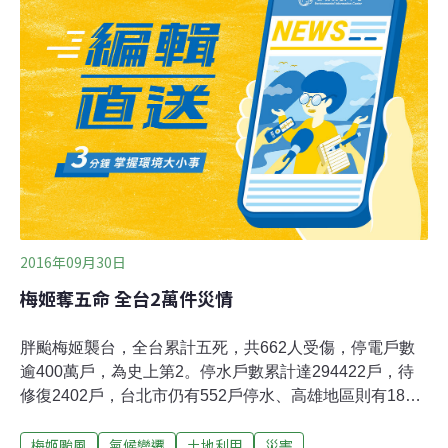
若氣候適合，短時間內即可能爆發疫情，請農友加強巡
視，確實做好防治措施。洛神葵部分，台東農改場說明，
疫病屬土棲真菌，在高溫高濕下極易傳染成疫區，尤其在
雨後田間積水，致植株根系生長衰弱，罹疫病後，常呈現
全株葉片萎凋失水，若未即時防治，2、3週內恐摧毀整片
田園。此外，部分洛神葵田也出現二點小綠葉蟬為害，台
東農改場建議，清除田間闊葉雜草等其他寄主，減少二點
小綠葉蟬孳生源，另田間設置噴灌設施或利用噴水
2016年09月30日
梅姬奪五命 全台2萬件災情
胖颱梅姬襲台，全台累計五死，共662人受傷，停電戶數
逾400萬戶，為史上第2。停水戶數累計達294422戶，待
修復2402戶，台北市仍有552戶停水、高雄地區則有1850
戶停水。全台統計高達2萬件災情，災後復原工作十分艱
梅姬颱風
氣候變遷
土地利用
災害
困。 受傷的662人，以台中受傷人數最多，累計426人。