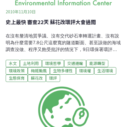
2010年11月10日
史上最快 審查22天 蘇花改環評大會過關
在沒有釐清地質爭議、沒有交代砂石車轉運計畫、沒有說
明為什麼需要7.8公尺這麼寬的隧道斷面、甚至該做的海域
調查沒做、程序又飽受批評的情況下，9日環保署環評大
會有條件通過蘇花改（台9線蘇花公路山區路段改善計
水文
土地利用
環境哲學
交通運輸
能源轉型
畫）。22天 史上最快環評審查這個案子今年10月18日、
11日1日經過兩次環評審查即初審過關，11月9日環評大會
環境政策
梅姬颱風
生物多樣性
環境權
生活環境
通過專案小組結論，前後總計審查22天。一個400多億、
生態保育
蘇花改
環評
經過台灣地質最敏感道路的重大開發案，創下史上最快速
審查紀錄。七位官派委員全到，包括環保署長沈世宏（主
席）、副署長邱文彥，以及國科會副主委陳正宏、研考會
副主委魏國彥、經建會副主委黃萬翔、農委會副主委胡興
華、公共工程委員會副主委陳振川（代表）。專家委員9
位出席：李育明（專案小組召集人）、李培芬、洪振發、
李錦地、陳莉、陳鎮東、劉益昌、吳再益、鄭福田。沒有