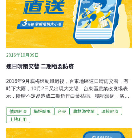
估計」，預計要到2017年農曆過年後，才能恢復正常供
貨。六龜蓮霧也是慘兮兮，一度躲過「莫蘭蒂」颱風，卻
閃不過「梅姬」颱風，尤以中興里蓮霧果實纍纍就要採
收，因順風被狂掃損失慘
2016年10月09日
連日晴雨交替 二期稻要防疫
2016年9月底梅姬颱風過後，台東地區連日晴雨交替，有
時下大雨，10月2日又出現大太陽，台東區農業改良場表
示，陰晴不定易造成二期稻作白葉枯病、穗稻熱病，洛神
葵也恐因大雨出現疫病造成植株萎凋，請農友加強巡視田
循環經濟
梅姬颱風
台東
農林漁牧業
環境經濟
區與防治。農改場表示，台東地區水稻生長多已至幼穗分
化期至抽穗期，因梅姬颱風及後續風雨影響，加上這幾天
土地利用
氣溫變化大，白葉枯病發生面積有擴大趨勢，也易發生穗
稻熱病。農改場強調，稻熱病及白葉枯病為水稻流行病，