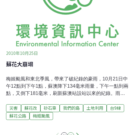
景觀。
2010年10月25日
蘇花大崩塌
梅姬颱風和東北季風，帶來了破紀錄的豪雨，10月21日中
午12點到下午1點，蘇澳降下134毫米雨量，下午一點到兩
點，又倒下181毫米，刷新蘇澳站設站以來的紀錄。雨量
最大的這兩個小時，成為蘇花公路大崩坍，數十輛遊覽車
災害
蘇花改
砂石車
我們的島
土地利用
台9線
受困蘇花的關鍵時刻。遊客經歷土石掩埋、車輛摔落山
谷，在落石和暴雨中求生的恐怖過程。公路局在21日下午
蘇花公路
梅姬颱風
兩點，封閉了蘇澳到南澳的道路，但災難已經發生。這次
崩塌造成至少23人失蹤，也是蘇花公路從1932年通車至