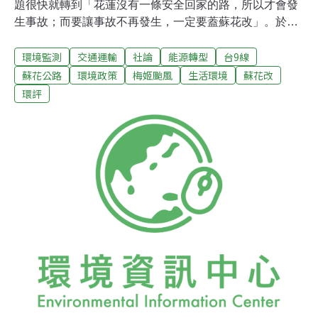
題很快就轉到「花蓮沒有一條安全回家的路，所以才會發
生事故；而要讓事故不再發生，一定要蓋蘇花改」。於
是，在社會巨大悲傷的氛圍下，蓋不蓋蘇花改，不再是環
環境監測
交通運輸
社論
能源轉型
台9線
境議題、東部未來發展定位議題，而是人道議題。此時如
果還有人膽敢站出來反對蓋蘇花改，那就是沒有人道、沒
蘇花公路
環境政策
梅姬颱風
生活環境
蘇花改
有國格、甚至是草菅人命的兇手。於是馬總統宣布加快環
環評
評審查，還預告順利的話11月中旬可審查過關。行政院
長、交通部長也打包票明年一定動工，拼2016年蘇花改通
車。環保署更是火速發新聞稿，強調「給花蓮人一條安全
回家的路，對執政者而言已是一個刻不容緩的使命」。對
於無法依環評程序進行，「請社會支持與諒解」。基於人
道關懷，上自總統、下至環保署，這些話都說的合情合
理，社會也一定會支持與諒解。問題是，如果蓋不蓋蘇花
改已是一個人道議題、且是刻不容緩的使命，那還有必要
做環評嗎？其實總統可以直接宣佈免環評，立刻發包動工