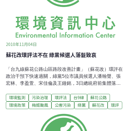
交集的公民參與是假參與
2010年11月04日
蘇花改環評法不在 綠黨候選人落髮致哀
「台九線蘇花公路山區路段改善計畫」（蘇花改）環評在
政治干預下快速過關，綠黨5位市議員候選人潘翰聲、張
宏林、李盈萱、宋佳倫及王鐘銘，3日總統府前集體落
髮，哀悼「環評法（髮）不在」。綠黨表示，蘇花改未完
環境監測
污染治理
環評法
台9線
蘇花公路
成地質調查即快速通過，埋下不定期炸彈，呼籲即將召開
的環評大會將蘇花改退回專案小組審慎處理。民代與行政
環境政策
梅姬颱風
公害污染
綠黨
蘇花改
環評
體系聯手 加速蘇花改審議「落髮的掙扎遠遠比不上環評
委員的壓力」綠黨發言人潘翰聲說，環評委員既要為後代
子孫負責，又要面對政治人物操弄干預的壓力，更加煎