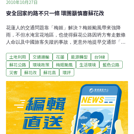
2010年10月27日
安全回家的路不只一條 環團籲慎審蘇花改
花蓮人的交通問題靠「梅姬」解決？梅姬颱風帶來強降
雨，不但水淹宜花地區，也使得蘇花公路因坍方奪走數條
人命以及中國旅客失蹤的事故，更意外地提早交通部「台
九線蘇花公路山區路段改善計畫」（蘇花改）進度。頓時
土地利用
交通運輸
花蓮
能源轉型
台9線
之間，蘇花改成了花蓮人「一條安全回家的路」，反蘇花
改成了全民公敵，甚至背負「殺人兇手」的罪名。即使如
蘇花公路
環境政策
梅姬颱風
生活環境
藍色公路
此，環團仍站出來質疑，安全回家的路只能有一條、一種
災害
蘇花改
蘇花高
環評
思維、一種方式嗎？26日環團召開記者會，一開始為此次
蘇花公路去世的民眾默哀，並沉痛指陳，基於安全考量反
對蘇花開發高速公路不是「殺人兇手」。花蓮縣議會不滿
蘇花改遲遲未動工，於25日開議時表決通過，將無限期休
會杯葛；吳揆保證年底前動工，環保署長沈世宏表示環評
加速審查，環評大會可望提前進行。交通部則表示，蘇花
改環評最快11月初過關，預計趕在年底動工，將提早到
2016年通車。蘇花改剛於10月18日進行第一次環評，需補