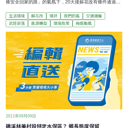
條安全回家的路」的氣氛下，20天後蘇花改有條件通過環
評，創下重大開發案最快通過環評的記錄。民國100年1
生活環境
蘇花改
環評
我們的島
交通運輸
月，蘇花改動工，政府宣示要將蘇花改做成模範工程，一
年多過去，蘇花改卻遭遇阻力。武塔部落居民連署陳情，
武塔部落
能源轉型
環境政策
梅姬颱風
獲得27位立委支持，要求蘇花改暫時停工。一個過路村
莊，為什麼擔憂害怕？蘇花改又遇上了什麼難題？宜蘭縣
南澳鄉的武塔村，是蘇花公路沿線一個寧靜的泰雅部落，
村落背倚武塔山，前有南澳南溪環繞而過。部落居民原本
在山上種植香菇、地瓜、花生等維生，近20年來，這座山
卻不再有人開墾。村落後方的武塔山雖然不高，但是山勢
陡峭，地震豪雨常會有石頭崩落。今年3月武塔部落的居
民得知，蘇花改隧道將從部落旁邊穿山而過，隧道工程距
離部落最近的一戶人家，只有130公尺。公路局蘇花公路
改工程處處長邵厚潔表示，這條路線是延續
2011年09月09日
礁溪林美村設特定水保區？ 鄉長態度保留