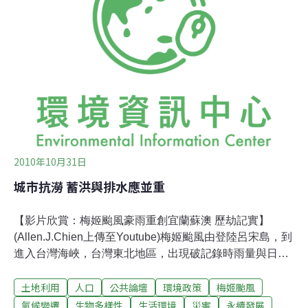
熬。蘇花改1日通過專案小組審查創下重大開發案環評審
查最快速度，即使開發單位尚未完成地質調查，以及回應
當地民眾、環團提出的疑慮，花蓮縣長傅崐萁、民意代表
以及民眾數千人卻於環評場外叫囂，言論尺度毫無節制，
執意環委必須於當日通過審查。潘翰聲表示，環評審查會
議進入閉門會議時，傅崐萁及國民黨籍立委楊仁福不退
場，將場外民眾的壓力帶進會場，干預環評審查。潘翰聲
質疑，
2010年10月31日
城市抗澇 蓄洪與排水應並重
【影片欣賞：梅姬颱風豪雨重創宜蘭蘇澳 歷劫記實】
(Allen.J.Chien上傳至Youtube)梅姬颱風由登陸呂宋島，到
進入台灣海峽，台灣東北地區，出現破記錄時雨量與日累
積雨量，似乎令人驚訝。今(2010)年9月24日，東北季風
土地利用
人口
公共論壇
環境政策
梅姬颱風
在基隆與汐止造成瞬間大雨與淹水，輕易出現「超大豪
雨」。如今再加上颱風外圍環流加持，破記錄降雨，其實
氣候變遷
生物多樣性
生活環境
災害
永續發展