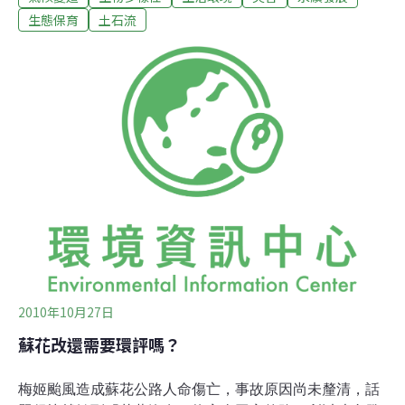
已是有跡可循。山區豪雨，出現土石流、洪水、大量漂流
生態保育
土石流
木，造成山區嚴重災情與人員困守。這樣的情景，對於台
灣人已是習以為常。事實是：山區的住民持續在減少，人
們早已不斷往平地城市集中。因此，真正令人憂慮的是：
大都市在極短時間內，降下暴雨，而出現的洪災。都市洪
災 一再發生
2010年10月27日
蘇花改還需要環評嗎？
梅姬颱風造成蘇花公路人命傷亡，事故原因尚未釐清，話