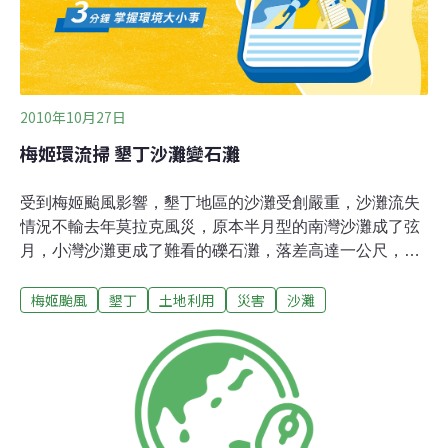
件再審，梅姬一來，環保署立刻馬上於11月
2010年10月27日
梅姬環流掃 墾丁沙灘變石灘
受到梅姬颱風影響，墾丁地區的沙灘受創嚴重，沙灘流失
情況不輸去年莫拉克風災，原本半月型的南灣沙灘成了弦
月，小灣沙灘更成了難看的礫石灘，落差高達一公尺，恐
得等數月時間恢復原貌。墾管處遊憩課表示，在颱風的襲
梅姬颱風
墾丁
土地利用
災害
沙灘
擊下，今年沙灘流失情況的確嚴重，面積廣大的南灣沙
灘，甚至出現大量的雜木及海底礁石，當地業者經過多日
的清理，仍未完全恢復，面積較小的小灣沙灘，在認養的
凱撒飯店整理後，雖恢復清潔，但遍佈的礫石，僅能等待
時間恢復。墾管處強調，今年颱風過境後就面臨東北季風
季節，造成沙灘恢復緩慢，待明年南風吹拂，積砂速度就
會增快，明年夏天來臨前，應該就能恢復原本細白的沙灘