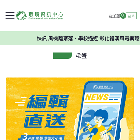
電子報
登入
快訊
風機離聚落、學校過近 彰化福漢風電案環委建
毛蟹