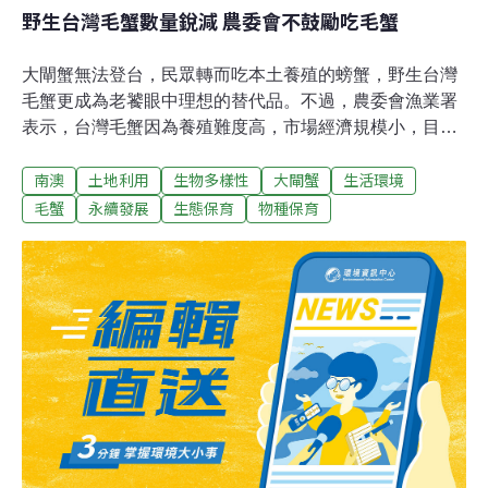
野生台灣毛蟹數量銳減 農委會不鼓勵吃毛蟹
大閘蟹無法登台，民眾轉而吃本土養殖的螃蟹，野生台灣
毛蟹更成為老饕眼中理想的替代品。不過，農委會漁業署
表示，台灣毛蟹因為養殖難度高，市場經濟規模小，目前
全都依賴野生撈捕，受到過度撈捕的影響，數量已經大幅
南澳
土地利用
生物多樣性
大閘蟹
生活環境
減少，為了生態並不贊成民眾吃毛蟹，漁業署現階段也沒
有發展台灣毛蟹養殖的計劃。 台灣毛蟹是台灣特有種，多
毛蟹
永續發展
生態保育
物種保育
數分數在台灣東部，分佈最多的是南澳地區，近年來受到
棲息環境過度開發，人們濫捕的影響，數量已經大幅銳
減，宜蘭縣政府曾經禁止撈捕過，不過成效不彰。 目前無
法「完全養殖」毛蟹；農委會漁業署副署長沙志一指出
「所謂完全養殖是種苗不靠天然的，就像鰻魚；日本鰻我
們不能完全養殖，必須每年撈鰻苗，但我們有七、八十種
水產品我們可以完全養殖，在這樣的情況下，所有毛蟹如
果要養殖的話，要去撈小苗的話，那是很難處理的」。