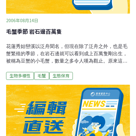
2006年08月14日
毛蟹季節 岩石邊百萬隻
花蓮秀姑巒溪以泛舟聞名，但現在除了泛舟之外，也是毛
蟹繁殖的季節，在岩石邊就可以看到成上百萬隻剛出生，
被稱為豆蟹的小毛蟹，數量之多令人嘆為觀止。原來這些
都是毛蟹的小孩，每年的五、六月，毛蟹們會到秀姑巒溪
生物多樣性
毛蟹
生態保育
出海口產卵，藉著海水鹽度的催化，達成生命延續的使
命。不過，路途堯遠，水流又急，途中還會碰到許多敵
人。每年7月到9月，是毛蟹的繁殖期，一隻母毛蟹可以產
下17萬隻豆蟹，估計現在出現在秀姑巒溪的豆蟹至少上百
萬隻，沿岸還可以看到白色的秀姑漱玉。