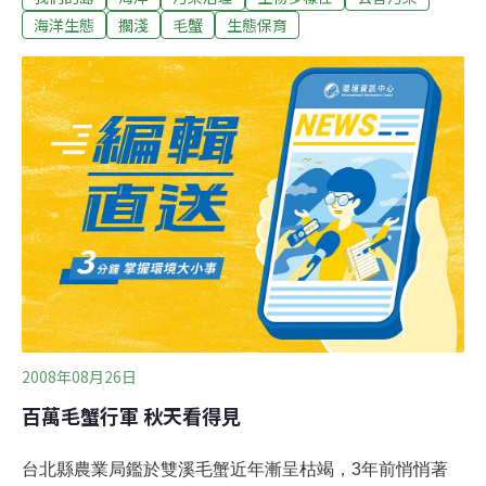
艘巴拿馬籍貨輪，原本預計在11月10日晚間進入基隆港停
海洋生態
擱淺
毛蟹
生態保育
靠，卻因為不了解當地海象不幸擱淺，擱淺後船艙發生破
裂，船艙內有493噸的重油和64噸的柴油，估計洩漏出100
噸以下的重油，由於貨輪擱淺地點離岸邊只有300公尺，
洩漏的重油也馬上污染了約3公里的海岸線。 環保署立即
在11日清晨，召集相關單位成立了緊急應變小組，持續監
控油污的污染範圍和貨輪殘油的洩漏狀況，由於貨輪擱淺
的位置，鄰近核一廠的進口，是否影響核電廠的運作，也
成為各方關注的焦點。另一方面，為了防堵油污流入石門
漁港，影響漁民作業，也緊急在漁港出入口放置攔油索。
2008年08月26日
百萬毛蟹行軍 秋天看得見
台北縣農業局鑑於雙溪毛蟹近年漸呈枯竭，3年前悄悄著