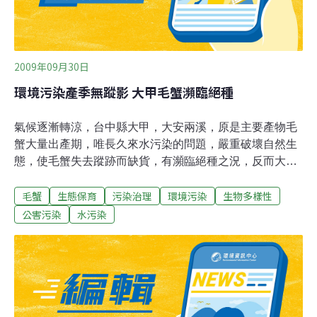
2009年09月30日
環境污染產季無蹤影 大甲毛蟹瀕臨絕種
氣候逐漸轉涼，台中縣大甲，大安兩溪，原是主要產物毛
蟹大量出產期，唯長久來水污染的問題，嚴重破壞自然生
態，使毛蟹失去蹤跡而缺貨，有瀕臨絕種之況，反而大陸
大閘蟹有替而代之趨勢。環保人士咸認政府單位應重視自
毛蟹
生態保育
污染治理
環境污染
生物多樣性
然生態受危害問題。台中縣大甲及大安兩溪流生產的毛
蟹，到了冬天氣涼爽時節，就長得特別肥卵又多，開時大
公害污染
水污染
量生產銷售，嗜喜喝一杯的民眾會煮一點下酒，吃起來口
感相當不錯，早期因物多價賤。70年代，北部地區傳吃螃
蟹有防癌功能，原因是螃蟹食用河中一些骯髒物，導致螃
蟹付有巨毒能與身上的毒素相抗衡，曾被搶購做為治癌食
物。五年螃蟹因大量銳減，身價不斷的提高，加上牠的肉
要比大閘蟹硬、甜、有味道，致價格直竄到每台斤千元以