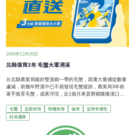
上，每捕得螃蟹，北部地區餐廳大量購走。環保人士認為
大甲、大安兩溪受到上游嚴重污染而瀕臨絕種，政府應負
起自然生態改善措施，水流域生靈才有望延續存活。
2008年12月30日
北縣復育3年 毛蟹大軍溯溪
台北縣農業局鑑於雙溪鄉一帶的毛蟹，因遭大量捕捉數量
遽減，前幾年野溪中已不易發現毛蟹蹤跡，農業局3年前
著手復育毛蟹，成果浮現，近1個月來貢寮鄉隆隆溪口多
次出現幼蟹結伴自出海口溯溪的「登陸行軍」壯觀景象。
毛蟹
生態保育
物種保育
復育
生物多樣性
農業局27日再放流一批抱卵母蟹、幼蟹，及50萬隻浮游幼
蟲，以加速毛蟹復育。貢寮鄉公所說，目前鄉內如枋腳溪
封溪護魚
等溪流實施封溪護魚，但石碇溪、隆隆溪因縣府擔心釣魚
團體抗議，及部分地方人士反對而未封溪，明年可能對石