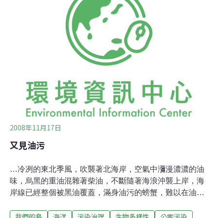
碇溪封溪，但隆隆溪暫不列入。 農業局長蔡光榮說，縣府
養殖場人力、經費有限，不如專業機構，但經科學比對確
認復育毛蟹有成，非常不容易，呼籲民眾不要捕捉，目前
養殖場每晚都派員在隆隆溪口巡視，避免幼蟹登陸時遭集
體捕捉。福隆海水浴場救生隊吳隊長也同意協助縣府防範
民眾濫捕幼蟹。
2008年11月17日
又見油污
…冷冽的東北季風，吹襲著北海岸，空氣中瀰漫濃濃的油
味，烏黑的重油混雜著柴油，不斷隨著海浪沖襲上岸，海
岸線已經整個被黑油覆蓋，滿身油污的螃蟹，難以在油海
中脫身，這樣的場景，你我並不陌生，海洋油污事件，又
我們的島
海洋
污染治理
生物多樣性
公害污染
再次在台灣北部的石門海岸上演…油污事件的元兇，是這