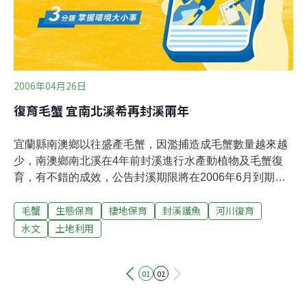
2006年04月26日
復育毛蟹 宜南北溪希再封溪兩年
宜蘭縣南澳鄉以往盛產毛蟹，因濫捕造成毛蟹數量越來越
少，南澳鄉南北溪在4年前封溪進行水產動植物及毛蟹復
育，有不錯的成效，公告封溪期限將在2006年6月到期，
地方申請再封溪兩年，並將推出泛舟活動，讓民眾分享復
毛蟹
生態保育
棲地保育
封溪護魚
河川復育
育成果。宜蘭縣政府預訂在5月召開「研商宜蘭縣內溪流
水產資源保護及利用事宜」會議，將全面檢視宜蘭縣各轄
水文
土地利用
區溪流封溪成果，再研議是否繼續延長封溪。
01
02