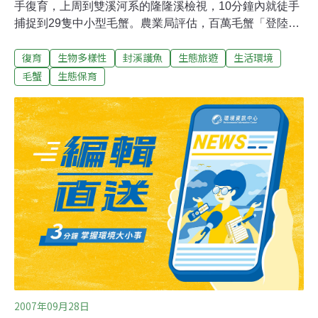
手復育，上周到雙溪河系的隆隆溪檢視，10分鐘內就徒手
捕捉到29隻中小型毛蟹。農業局評估，百萬毛蟹「登陸行
軍」的壯觀場面，今年預計10至11月可望重現，決定屆時
復育
生物多樣性
封溪護魚
生態旅遊
生活環境
將安排生態觀摩。 農業局表示，雙溪鄉的毛蟹，過去每年
10至11月間，常到雙溪河口產卵、孵化成蟹苗後，成群結
毛蟹
生態保育
隊過馬路，移往山林間的野溪溯溪棲身，等到成熟後再於
秋季回到入海口產卵，繁衍下一代。 由於雙溪毛蟹肉質、
風味媲美大閘蟹，市場上供不應求，在大量捕捉下數量劇
減，近年來野溪已不易發現毛蟹。農業局水產種苗繁殖試
驗所在3年前開始復育繁殖，連續兩年的10月、11月在雙
溪河口放流數十萬尾。此外，前年與去年的2、3月，繁殖
場也將另培育的幼蟹，野放到隆隆溪、石碇溪及鹽寮溪，
希望透過人工復育及雙溪已封溪護漁，達成毛蟹復育計
畫。 農業局打算今年10、11月再放流大眼幼蟲，等約周蛻
化後，連同非放流的蟹苗一
2007年09月28日