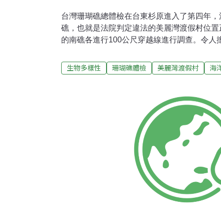
台灣珊瑚礁總體檢在台東杉原進入了第四年，
礁，也就是法院判定違法的美麗灣渡假村位置
的南礁各進行100公尺穿越線進行調查。令人
珊瑚礁生態系健康的指標性魚類，都不見蹤影
原灣中礁及南礁的活珊瑚（硬珊瑚及軟珊瑚總
生物多樣性
珊瑚礁體檢
美麗灣渡假村
海
56%。中研院珊瑚生態與演化實驗室科學指
覆蓋率跟2009年比起來下降許多（從38%降
影響，觀察到不少泥沙覆蓋在珊瑚上的現象。
稍為增加（由50%增至56%），就此而言，
令人擔憂的是，兩處礁區幾乎皆沒有發現任何
魚類，例如蝶魚、石斑、鸚哥魚…等，僅在中
性無脊椎動物方面，調查過程也幾乎沒有觀察
海膽（每100公