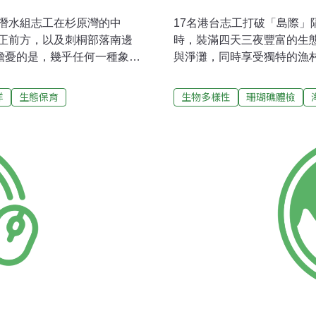
潛水組志工在杉原灣的中
17名港台志工打破「島際」
正前方，以及刺桐部落南邊
時，裝滿四天三夜豐富的生
擔憂的是，幾乎任何一種象徵
與淨灘，同時享受獨特的漁
。經過調查及分析發現，杉
55袋達349公斤的海灘垃
合）覆蓋率分別為27%及
跡；更有志工首次在沙灘上
洋
生態保育
生物多樣性
珊瑚礁體檢
導員楊明哲指出，中礁活珊瑚
續第五年舉辦的「澎湖東嶼
至27%），且可能受到沈積物
小島風情，一邊出錢出力，
南礁的活珊瑚覆蓋率比去年
境。東嶼坪珊瑚礁健檢：普
南礁猶保持在健康的狀態。但
邊及南邊進行調查，發現三
珊瑚礁生態系健康的指標性
度；東、南兩地則有疑似4
礁發現一尾笛鯛。而在指標
櫛比鱗次、層層疊疊的模樣
到，只在南礁發現少量魔鬼
茂盛之情景。不過，魚類及
不易觀察之故，且此