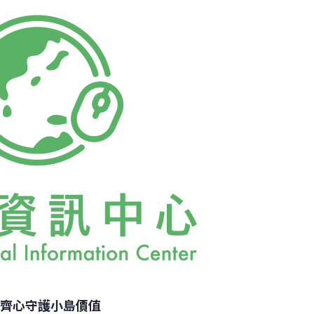
隨處可見的鮑魚（abalone），因為人為捕撈
個體越來越小，終至難以發現其蹤跡的經驗。
、香港及馬來西亞皆有代表輪番上陣，呈現自
果，記者也在會中分享台灣實踐經驗。泰國珊
ulalongkorn University）教授Apple
工齊心守護小島價值