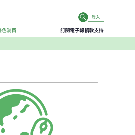
登入
綠色消費
訂閱電子報
捐款支持