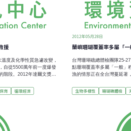
2012年05月28日
救援
蘭嶼珊瑚覆蓋率多屬「一
水溫度及化學性質急遽改變，
台灣珊瑚礁總體檢團隊25-
自從5500萬年前一度爆發
點珊瑚覆蓋率多屬「一般」
階段。2012年達爾文獎得
漁的情形正在全台灣蔓延著
ckson表示，「這不僅僅是海
近，蘭嶼也漸漸熱鬧起來，
全人類未來的核心問題」。
及西面三個點坦克岩、土地
保育
循環經濟
生物多樣性
珊瑚礁體檢
凱恩斯舉辦，2600位國際頂
嶼活珊瑚覆蓋率除椰油港外僅
與珊瑚礁共同聲明」。
25~35%，屬「一般」程
，對珊瑚礁好、就是對我們自己
曾發現少數珊瑚受黑棉病感
珊瑚礁生態系面臨的威脅，
類只發現少數體型較小的魚
施，因應逐步擴大的各種現
瑚覆蓋率雖較其他地點低，
過漁和陸源污染等問題。當
中最高，推測可能原因為此