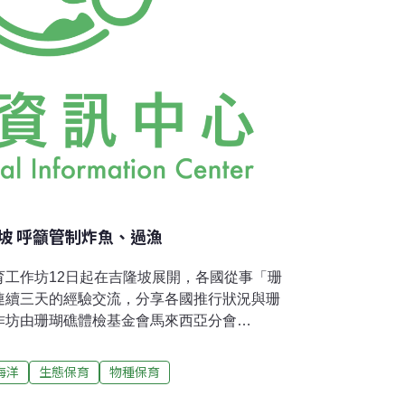
坡 呼籲管制炸魚、過漁
育工作坊12日起在吉隆坡展開，各國從事「珊
連續三天的經驗交流，分享各國推行狀況與珊
作坊由珊瑚礁體檢基金會馬來西亞分會
）舉辦，在基金會執行長Gregor Hodgson的演講中
對全球珊瑚礁區所面臨的威脅直言不諱指出：「全
海洋
生態保育
物種保育
題不是污染、陸地發展，而是過漁！」他分享