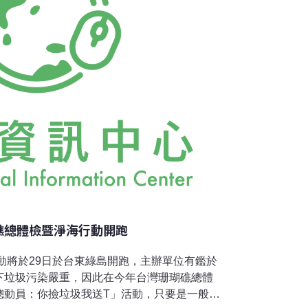
最多，硨渠貝數量不低，但個體體形偏小，而
珊瑚礁總體檢暨淨海行動開跑
行動將於29日於台東綠島開跑，主辦單位有鑑於
下垃圾污染嚴重，因此在今年台灣珊瑚礁總體
總動員：你撿垃圾我送T」活動，只要是一般合