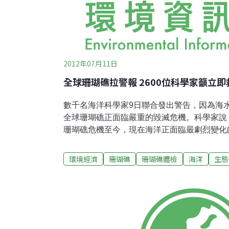
2012年07月11日
全球珊瑚礁拉警報 2600位科學家籲立即
數千名海洋科學家9日聯合發出警告，因為海
全球珊瑚礁正面臨嚴重的毀滅危機。科學家說，
珊瑚礁危機至今，現在海洋正面臨最劇烈變化的
主、史密森尼學會資深榮譽科學家Jeremy Ja
洋版的護樹訴求而已，珊瑚礁的未來，實在是
環境經濟
珊瑚礁
珊瑚礁體檢
海洋
生態
四年一度的國際珊瑚礁年會今年（第12屆）在
尖海洋學者共同發表了前所未見的「氣候變遷
Jackson在會議中指出，「我們應該認知到
（人類）好。」聲明中強烈要求全球努力克服
可嘉惠賴其為生的千萬人生計；並呼籲採取措
象，包括海水升溫導致珊瑚白化、海洋酸化、