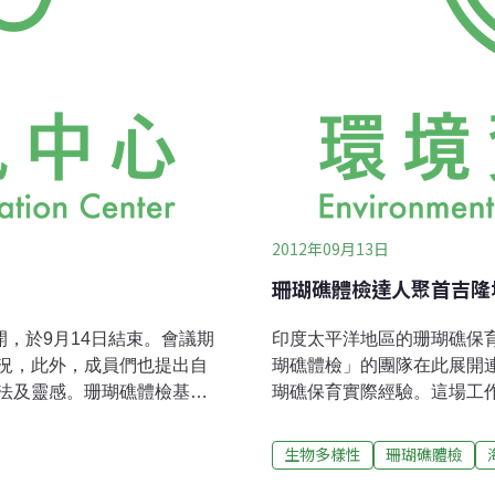
2012年09月13日
珊瑚礁體檢達人聚首吉隆
開，於9月14日結束。會議期
印度太平洋地區的珊瑚礁保
況，此外，成員們也提出自
瑚礁體檢」的團隊在此展開
法及靈感。珊瑚礁體檢基金
瑚礁保育實際經驗。這場工
議開始時邀請大家踴躍提出自身經
（Reecheck Malaysia
功的經驗可達到鼓勵的效
揭開序幕， Hodgson針
生物多樣性
珊瑚礁體檢
後塵。泰國朱拉隆功大學
球珊瑚礁區面臨最嚴重的問