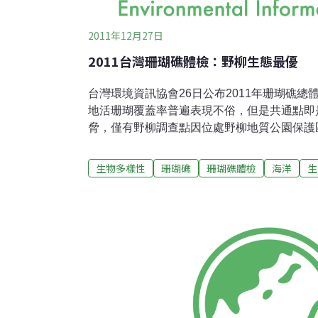
2011年12月27日
2011台灣珊瑚礁體檢：野柳生態最優
台灣環境資訊協會26日公布2011年珊瑚礁
地活珊瑚覆蓋率普遍表現不俗，但是共通點即
脅，僅有野柳調查點因位處野柳地質公園保護
察到大型經濟魚種及無脊椎動物（石斑及龍蝦
測網東亞區網」台灣區總籌陳昭倫表示，野柳
生物多樣性
珊瑚礁
珊瑚礁體檢
海洋
生
質地景，海洋保育成效已如此卓越，如能劃設IU
加物種多樣性、物種成長率及繁殖量將是一大
區對對其周邊海域的溢出效應而間接受惠。台
賓介紹，2011 台灣珊瑚礁體檢選定台灣本
從7月初至10月中，其中五個地點，包含東北
和美國小、鼻頭角、野柳及番仔澳）、綠島、
琉球採用短天數珊瑚礁體檢活動進行，台東基
瑚礁工作假