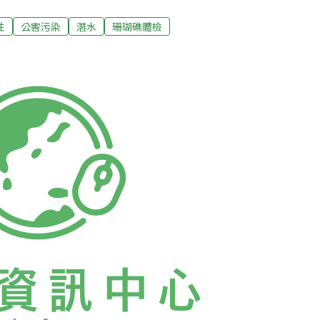
淨海，垃圾量達到一定體積，即可獲得珊瑚礁
根據2011年台灣珊瑚礁總體檢結果，除了部份地點
性
公害污染
潛水
珊瑚礁體檢
全台各地珊瑚生長狀況堪稱「優良」，但令人
脊椎動物數量都相當低迷，狀況形同有許多社
，體檢志工普遍都反應幽靈漁網問題嚴重，因
海底總動員：你撿垃圾我送T」的活動，希望動
起來清除海底垃圾和漁網。台灣環境資訊協會
瑚礁總體檢由台灣環境資訊協會所主辦，自
今（2012）已邁入第四屆，每年都會招募志工協