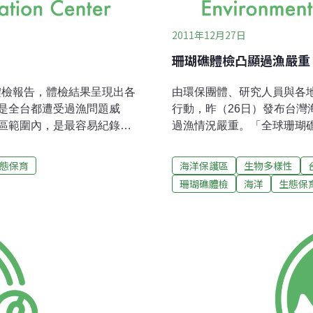
2011年12月27日
珊瑚礁體檢凸顯過漁嚴重
總體檢報告，體檢結果呈現出各
由環保團體、研究人員與各
是全台都遭受過漁問題威
行動，昨（26日）發布台
區範圍內，是最容易紀錄觀
過漁情況嚴重。「全球珊瑚
）的地點。「全球珊瑚礁監
珊瑚礁和魚類、海藻是一個
地質公園劃設目的為保護地
亡。台灣環境資訊協會秘書
態保育
海洋保護區
生物多樣性
CN第 I 類保護區，對於增
候選人從21日接獲環團邀
珊瑚礁體檢
海洋
生態保
助益，而漁民也可因為保護
顯示各黨候選人對海洋保育
灣環境資訊協會秘書長陳瑞
捕撈問題陳昭倫表示，今年
島及離島共七個地點進行，時間
差，但值得關注的是在體檢
角/北海岸（龍洞一號、龍洞
量大幅減少，顯示過漁的情
蘭嶼、澎湖東、西嶼坪及小
了許多房子，但是裡面卻都
翬及杉原則是採用長天數珊
態體系，如果沒有魚了，珊
量的圖表為例，指出近十年