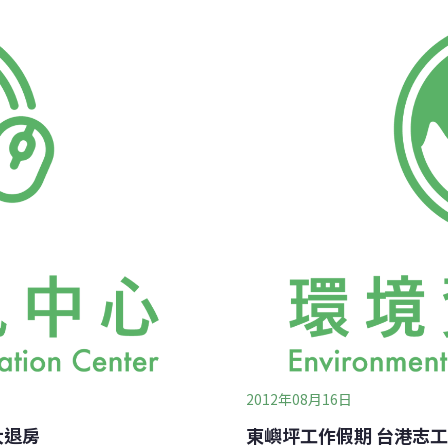
 Chavanic教授及國立馬來西亞大學
數十年來在加州目睹原本海底
介紹他們如何利用移植珊瑚的方式進行
過度，導致數量越來越少、
的方式分別有：珊瑚插枝、有性繁殖
泰國、印尼、菲律賓、越南
hla University）的
己國家推行珊瑚礁體檢的成
瑚礁體檢團隊，是由朱拉隆功大學（Ch
Chavanic 多
2012年08月16日
大退房
東嶼坪工作假期 台港志