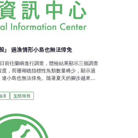
般」 過漁情形小島也無法倖免
27日前往蘭嶼進行調查，體檢結果顯示三個調查
程度，而珊瑚礁指標性魚類數量稀少，顯示過
，連小島也無法倖免。隨著夏天的腳步越來越
趁著萬里無雲的好天氣，調查小組分別在北面
公廟及椰油港外進行調查。調查結果顯示，蘭
海洋
生態保育
20%，屬「劣化」程度外，其餘調查點皆達
度。不見大魚 多為小體型指標物種去年在母雞岩
染現象，在這三個點則沒有觀察到。指標性魚
類－鸚哥魚、石鱸及笛鯛等。而椰油港外活珊
蝶魚數量為每一百平方公尺13隻，卻是調查點
點屬浮潛餵魚區，因而吸引眾多魚類靠近。指