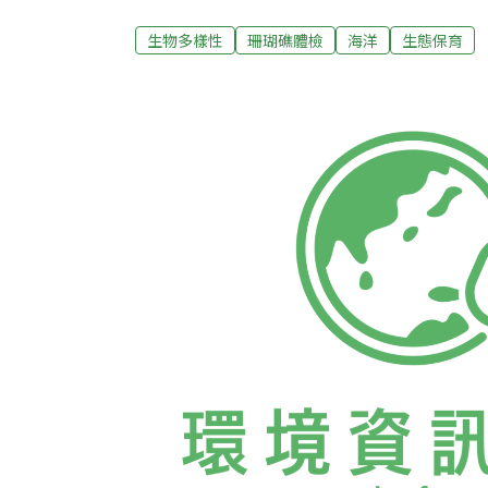
時值春季，全台各地氣候都相當不穩定，綠島
化，由於強烈西南氣流引進，全島僅有北面潛
生物多樣性
珊瑚礁體檢
海洋
生態保育
隊今年選擇在 2010年也曾進行過調查的將
查。調查顯示，綠島珊瑚礁活珊瑚覆蓋率除將軍
其餘皆超過50%，依國際珊瑚礁體檢基金會標
僅有將軍岩5米處紀錄到環境衝擊因此──漁
瑚覆蓋率優良 指標魚種卻稀少調查過程中能見度
魚類及無脊椎動物不管是種類或數量都相當稀
珊瑚礁區相當常見的蝶魚，數量僅在2隻/10