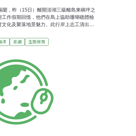
隔閡，昨（15日）離開澎湖三級離島東嶼坪之
態工作假期回憶，他們在島上協助珊瑚礁體檢
村文化及聚落地景魅力。此行岸上志工清出了
圾，潛水志工也觀察到多年前寒害對珊瑚影響的痕
親睹綠蠵龜的風采。這是台灣環境資訊協會持
海洋
澎湖
生態保育
坪生態工作假期」，邀請志工一邊體驗特殊的
從陸上到海上，全面守護小島的人文與自然環
通今年珊瑚礁體檢團隊分別在東嶼坪西邊、東
地的活珊瑚覆蓋率介於3到5成，屬「一般」程
、5年前寒害死亡的珊瑚礁遺跡。此處珊瑚骨骼
，令人不難想像寒害發生之前，此處珊瑚生長
無脊椎動物數量稀少，可能是因為浪大水深，