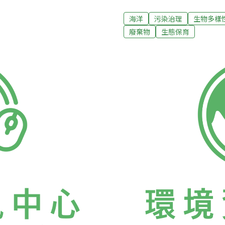
天候及海況也時時會產生變
格潛水員，自行揪團去潛水
點可進行調查，因此調查團
體檢紀念T-shirt一件。
海洋
污染治理
生物多樣
軍岩、柴口，以及公館鼻進行調
珊瑚礁狀況屬「劣化」外，
廢棄物
生態保育
岩10米處較差，僅44%，
堪慮的是，指標性魚類及無
準，50%屬於「優良」；另
區大樓，卻沒有住戶。此外
網，屬「低度」衝擊指數。珊
此台灣環境資訊協會舉辦「
皆有15-20米，但指標性
員潛水員化身清潔志工，一
少，可說是「水清無魚」。
秘書長陳瑞賓表示，台灣珊
0平方公尺左右，三個潛點都
2009年開始舉辦以來，至
助體