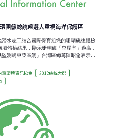
 環團籲總統候選人重視海洋保護區
地潛水志工結合國際保育組織的珊瑚礁總體檢
灣海域體檢結果，顯示珊瑚礁「空屋率」過高，
礁監測網東亞區網」台灣區總籌陳昭倫表示，
生態體系，如果沒有魚了，珊瑚礁勢必也會死
長陳瑞賓在昨天的記者會上也指出，三黨總統
台灣環境資訊協會
2012總統大選
請至今，均未針對海洋政策建議提出任何主張，
育
的態度不夠積極。「空屋率」過高，突顯過度
珊瑚礁體檢的結果和去年相差不大，都是一樣
過程中發現大型魚類和指標性無脊椎動物的數
況相當嚴重。陳昭倫形容這樣的狀況就如同蓋
沒有住人一樣，珊瑚礁和魚類、海藻是一個生
瑚礁勢必也會死亡。陳昭倫也以各項漁業總產
來漁