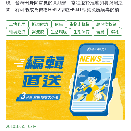
現，台灣田野間常見的黃頭鷺，常往返於濕地與養禽場之
間，有可能成為傳播H5N2型或H5N1型禽流感病毒的橋
樑，一定要特別小心。研究團隊發現，黃頭鷺經常出現在
土地利用
循環經濟
候鳥
生物多樣性
農林漁牧業
養禽場及濕地，他們在蛋雞場內捕獲5隻黃頭鷺，其中一
隻還檢驗出病毒。黃頭鷺是留鳥也是候鳥，春耕的農地上
環境經濟
禽流感
生活環境
生態保育
留鳥
濕地
常見其蹤影。去年3月13日他們在蛋雞場內繫放，裝上衛
星發報器的一隻黃頭鷺，4月從鳳山水庫北返中國大陸安
徽省洪澤湖附近，10月25日又往南飛到越南中部地區度
冬，至今仍停留當地。這顯示來台灣度冬的黃頭鷺，不但
會直接進入蛋雞場內覓食，還會在遷徙過程中，跨越不同
國家。他擔心，一旦黃頭鷺在遷徙過程中，從其他野鳥身
上感染禽流感病毒，傳給台灣養禽場雞隻，最後可能突變
傳染給人，造成人傳人的流行疫情危及國人。
2010年08月03日