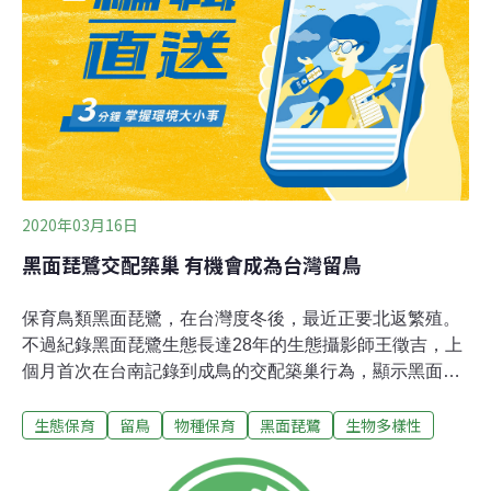
計畫」，經羅東林管處與第1河川局研商，初階段以蘭陽
溪及和平溪主支流生態廊道暢通為目標，將部分匯流口調
整，提供洄游魚類生態棲地。（中央社報導）
2020年03月16日
黑面琵鷺交配築巢 有機會成為台灣留鳥
保育鳥類黑面琵鷺，在台灣度冬後，最近正要北返繁殖。
不過紀錄黑面琵鷺生態長達28年的生態攝影師王徵吉，上
個月首次在台南記錄到成鳥的交配築巢行為，顯示黑面琵
鷺有機會成為台灣留鳥。這是王徵吉第4次發現黑面琵鷺
生態保育
留鳥
物種保育
黑面琵鷺
生物多樣性
在台南築巢，但過去都在私人魚塭，這次樹上的交配畫面
除了是首見。代表原本應該飛離台灣才進行繁殖的黑面琵
鷺，持續出現願意留在台灣繁殖的行為，有機會成為台灣