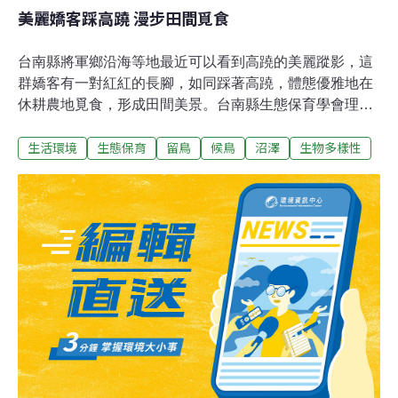
美麗嬌客踩高蹺 漫步田間覓食
台南縣將軍鄉沿海等地最近可以看到高蹺的美麗蹤影，這
群嬌客有一對紅紅的長腳，如同踩著高蹺，體態優雅地在
休耕農地覓食，形成田間美景。台南縣生態保育學會理事
長邱仁武表示，高蹺的棲息處大都為沼澤地，蘊涵豐富有
生活環境
生態保育
留鳥
候鳥
沼澤
生物多樣性
機質及魚蝦類，有的休耕田園內擁有數量龐大的紅蟲，成
為牠們食物的來源，加上沼澤地寬廣，非常適合棲息。早
期出現在台灣的高蹺有的是來台度冬的候鳥，後來在台灣
繁殖，漸漸成為留鳥。高蹺非常膽小，且警覺性很高，邱
仁武呼籲來往人車減速慢行，不要鳴喇叭，以免驚嚇到這
一群美麗嬌客。