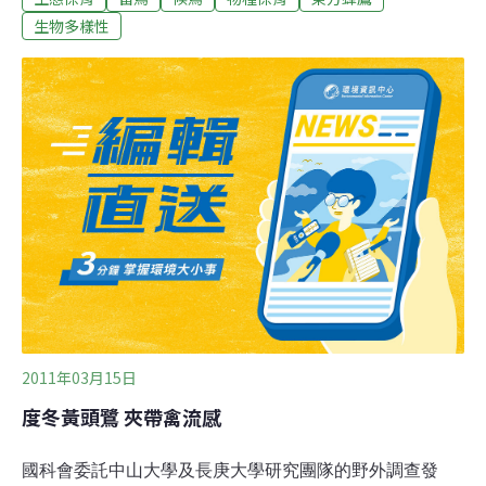
麗樣貌，而願意採取行動，「有了行動生命才有意義！」
生物多樣性
上一次的國家生態電影節是在5年前，顏仁德說，這幾年
不斷有民眾詢問生態電影節的訊息；而林務局也於2007年
訂定「自然生態影片紀錄補助實施要點」，每年編列約
500-800萬元經費，辦理徵選優良生態影片拍攝計畫。4年
來，已補助22項計畫，補助金額達2,350萬元，完成的多
支精彩的生態影片都將於此次影展展出。今年正逢國際森
林年，生態電影節也配合宣導生態保育之重要性。此次電
影節巡展影片除了林務局補助拍攝的影片外，還有近年來
以台灣地區為主體的生態影片，在約150部影片中，經過
評選小組初審、複評，選出47部
2011年03月15日
度冬黃頭鷺 夾帶禽流感
國科會委託中山大學及長庚大學研究團隊的野外調查發