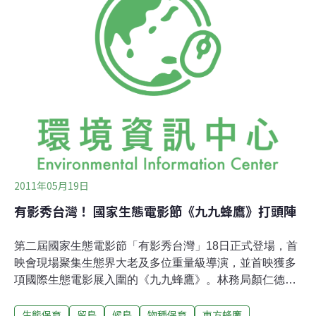
留鳥。王徵吉指出，「現在都比較溫暖了，所以這個氣候
變遷的時候，可能就讓牠有意識想留下來，不用每一年都
遷徒。」 另外在高屏溪口，過境棲息的黑面琵鷺也持續刷
新紀錄，到14日已經有72隻，是去年同期的1.5倍。2020
年的全球普查，黑面琵鷺數量已突破4千大關，其中抵達
的台灣有2630隻，是近五年來最多。
2011年05月19日
有影秀台灣！ 國家生態電影節《九九蜂鷹》打頭陣
第二屆國家生態電影節「有影秀台灣」18日正式登場，首
映會現場聚集生態界大老及多位重量級導演，並首映獲多
項國際生態電影展入圍的《九九蜂鷹》。林務局顏仁德表
示，林務局以「有影秀台灣」生態影像的傳遞，要台灣人
生態保育
留鳥
候鳥
物種保育
東方蜂鷹
民「真正的疼惜台灣」，並因相知進而瞭解台灣生態的美