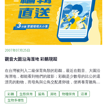
們的島」節目將會持續舉辦環境紀錄短片徵件活動，鼓勵
大家拿起攝影機，紀錄身邊的環境故事，更希望透過您的
雙眼，一同關懷這塊土地。過去五年，我們這群生態調查
者，接力式地，紀錄了台南四草每個月水鳥的變化，紀錄
了工業區成立後環境的改變，認識了許多漁民，也更加了
解這片土地。
2007年07月25日
觀音大園沿海溼地 彩鷸現蹤
在台灣被列入二級保育鳥類的彩鷸，最近在觀音、大園沿
海溼地，都能看到牠們的蹤影；彩鷸是少數母的比公的還
漂亮的動物，而母鳥與公鳥交配產卵後，便將養育雛鳥的
重任交給公鳥，再找其他公鳥交配。這個季節的留鳥，還
彩鷸
生態保育
留鳥
濕地
物種保育
沼澤
有紅冠水雞、白腹秧雞等。一般而言，母鳥1年可以繁殖3
次，彩鷸覓食區主要以開闊草地與剛犁過的水田為主，生
生物多樣性
活則在沼澤地區、軟質泥地、稀疏的灌木區和蘆葦地，牠