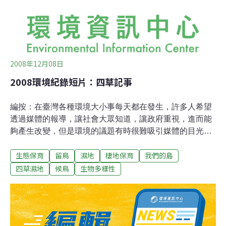
120多種鳥類、逾1萬2千隻鳥類活動覓食，冬候鳥水鳥族
群約有80至90種。
2008年12月08日
2008環境紀錄短片：四草記事
編按：在臺灣各種環境大小事每天都在發生，許多人希望
透過媒體的報導，讓社會大眾知道，讓政府重視，進而能
夠產生改變，但是環境的議題有時很難吸引媒體的目光，
「環境事，自己拍！從拿起攝影機，開始認識自己的家鄉
生態保育
留鳥
濕地
棲地保育
我們的島
土地！」是公視「我們的島」節目，舉辦第一屆環境紀錄
短片徵件的主要用意，希望透過攝影者的雙眼，看見更多
四草濕地
候鳥
生物多樣性
的環境故事，也讓更多的人關心這塊土地。 這次影片徵
件，「我們的島」選出了6部影片，將從11月24日起連續
六週，在「我們的島」節目中播出，每部環境短片，都呈
現出感動人心的樸質美感。 這只是一個開始，未來，「我