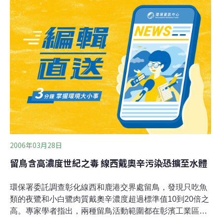
們會在池塘邊和滿水水稻田的田埂上築巢，受到驚擾便立
即沒入隱密的藏身處。
2006年03月28日
留鳥含高濃度世紀之毒 線西戴奧辛污染恐擴至水體
環保署委託調查彰化線西和鹿港交界處留鳥，發現只吃魚
類的夜鷺和小白鷺肉質戴奧辛濃度超過標準值10到20倍之
高。專家學者指出，兩種留鳥活動範圍都在彰濱工業區周