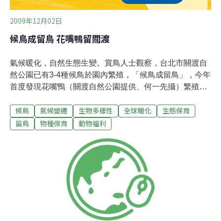
2009年12月02日
候鳥成留鳥 花嘴鴨留關渡
氣候暖化，自然生態生變。賞鳥人士觀察，台北市關渡自
然公園已有3-4種候鳥於園內繁殖，「候鳥成留鳥」，今年
首度發現花嘴鴨（關渡自然公園提供、何一先攝）繁殖後
代。園方昨天表示，候鳥逐食物而居，可能是中國的棲息
候鳥
氣候變遷
生物多樣性
全球暖化
生態保育
地食物減少，也可能關渡濕地適合牠們。關渡自然公園管
理處處長何一先說，台灣每個月約有5萬隻候鳥過境，較
留鳥
物種保育
動物福利
卅年前減少3成，全球候鳥數量也下降；廿年前北部可看
到約3千隻黑腹濱鷸，現在剩下到千隻。何一先分析，候
鳥減少可能原因包括環境變遷、棲地破壞。而氣溫升高使
得許多鳥類仰賴的濕地乾涸或消失，候鳥遷徙旅途延長，
增加遷移風險，生存受到挑戰。儘管數量減少，關渡自然
公園卻出現「候鳥成留鳥」的現象，何一先說，2005年首
度發現第一巢高蹺鴴於園區誕生，持續五年有高蹺鴴繁
殖，今年也有9巢24隻小高蹺鴴報到。目前關渡公園約有