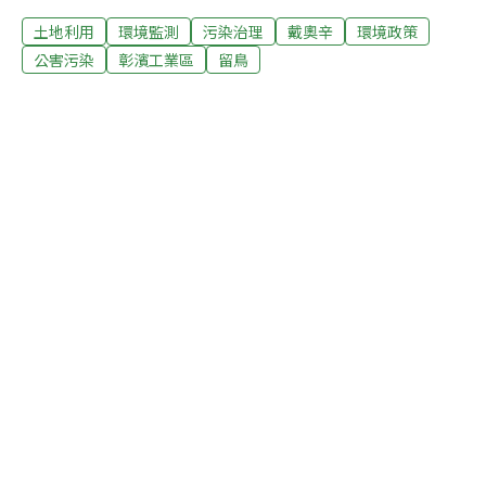
邊，懷疑污染已由陸地擴散到附近水體。環保署空氣品質
土地利用
環境監測
污染治理
戴奧辛
環境政策
保護處處長楊之遠強調，留鳥體內檢測出的戴奧辛指數，
和線西鄉所產鴨蛋及台灣鋼聯公司排放戴奧辛圖譜不一
公害污染
彰濱工業區
留鳥
樣。東海大學環境科學研究所博士後研究員蔡嘉揚表示，
環保署過去調查線西鄉和伸港鄉鴨蛋遭戴奧辛污染，都鎖
定在陸地，如今留鳥體內測得高濃度戴奧辛，可見戴奧辛
會隨空氣和風向飄散，水體可能也受影響，附近養殖業興
盛，包括魚、牡蠣、文蛤等，環保單位應盡速追查可能污
染源。