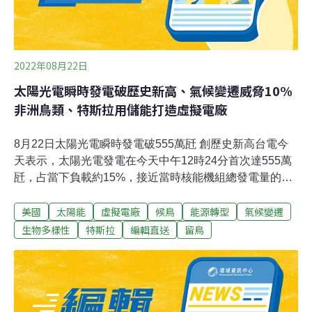
2022年08月22日
太陽光電瞬時發電破歷史新高、氣候變遷威脅10%
非洲鳥類、特斯拉用儲能打造虛擬電廠
8月22日太陽光電瞬時發電破555萬瓩 創歷史新高台電今
天表示，太陽光電發電在今天中午12時24分首次達555萬
瓩，占當下負載約15%，接近當時核能機組總發電量的2
倍，甚至超越大潭、興達、台中電廠等火力電廠的整廠裝
美國
太陽能
虛擬電廠
候鳥
能源轉型
氣候變遷
置容量，為系統挹注綠色電力。台電指出，全台今天普遍
艷陽高照，連帶拉升用電量，刷新歷年8月尖峰負載記
生物多樣性
特斯拉
編輯直送
留鳥
錄，在下午2時1分達到3951.6萬瓩，備轉容量457.6萬
瓩，備轉容量率約11.58%，維持供電充裕的綠燈。其中，
太陽光電於尖峰時刻發電出力超過500萬瓩，約占尖峰負
載達12.7%。（中央社報導）羅東林管處建構生態綠網 擬
暢通2溪調整匯流口農委會推動「國土生態保育綠色網絡