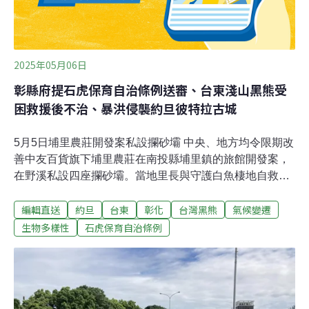
2025年05月06日
彰縣府提石虎保育自治條例送審、台東淺山黑熊受
困救援後不治、暴洪侵襲約旦彼特拉古城
5月5日埔里農莊開發案私設攔砂壩 中央、地方均令限期改
善中友百貨旗下埔里農莊在南投縣埔里鎮的旅館開發案，
在野溪私設四座攔砂壩。當地里長與守護白魚棲地自救會
質疑，壩體造成河道淤積不利於生態與防洪，去（2024）
編輯直送
約旦
台東
彰化
台灣黑熊
氣候變遷
年8月南投縣府要求業者在今（2025）年2月拆除，但至今
仍未處理，造成地方反彈。業者表示不拆是考量護岸安
生物多樣性
石虎保育自治條例
全，已向縣府陳情。中央、地方農政單位則說違法事實明
確，要求限期改善。（公視新聞網報導）彰縣府提石虎保
育自治條例送審 議員籲全面修正彰縣議會定期會開議，無
黨籍彰化縣議員吳韋達指出，縣府提出「彰化縣石虎保育
自治條例草案」送議會審議，但條例草案內容仍有諸多不