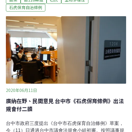
小組初審，最終建議本案修正後通過，要求開發單位補充
石虎保育自治條例
說明生態調查資料，並於設計階段辦理生態檢核作業、研
擬生態保護對策，詳加分析交通影響，一個月內再送大會
討論。台灣石虎保育協會秘書長吳佳其則指出，根據台灣
動物路死網資料，128縣道過去發生過242筆路殺紀錄，包
含鳥類、兩棲類與哺乳類等，「開發單現在提出來的資料
並不齊全，擬定的減輕對策更不完備。」台灣路死網紀
242件路殺案 動物的死亡公路128縣道拓寬延宕10年 《苗
栗縣石虎保育自治條例》2019年底上路實施，第四條規
定，苗栗縣政府進行開發面積一公頃以上或新闢、拓寬道
路長度為1000公尺以上，
2020年06月11日
廣納在野、民間意見 台中市《石虎保育條例》出法
規會付二讀
台中市政府三度提出《台中市石虎保育自治條例》草案，
今（11）日通過台中市議會法規會小組初審。按照議事規