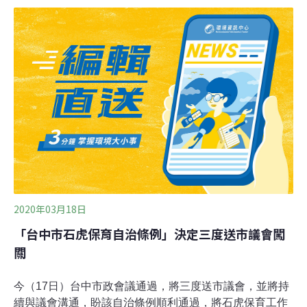
次捲土重來，本月初通過一讀，6月將進入初審。完成台
中市全區石虎棲地熱點調查、下鄉舉辦七場說明會，市府
農業局強調：「石虎不能再等了」，終於在今年初將第三
版的《台中市石虎保育自治條例》草案送入議會審查。
2020年03月18日
「台中市石虎保育自治條例」決定三度送市議會闖
關
今（17日）台中市政會議通過，將三度送市議會，並將持
續與議會溝通，盼該自治條例順利通過，將石虎保育工作