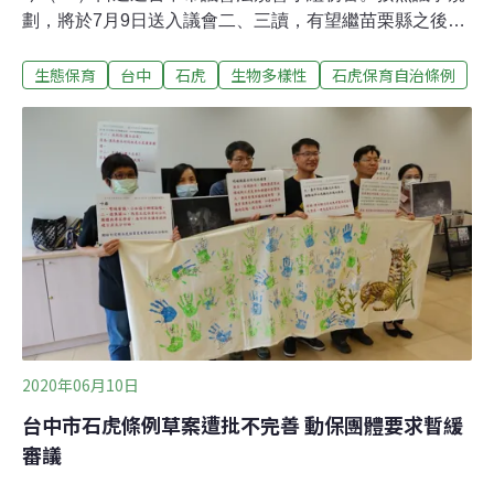
劃，將於7月9日送入議會二、三讀，有望繼苗栗縣之後，
成為我國第二個地方縣市石虎保育自治條例。草案採納民
生態保育
台中
石虎
生物多樣性
石虎保育自治條例
進黨團提案以及民間團體意見，唯針對保育團體「暫緩審
議」的要求有所保留，審查委員認為所有法案都是滾動式
修正，「先讓它通過，並不代表未來就不用朝更好的方向
修正。」不考慮暫緩審議 滾動式修正「先讓它通過」雲豹
滅絕後，石虎成為台灣僅存的原生種貓科動物，受到棲地
破碎化影響，東海大學2017年進行石虎棲地分布分析估
算，現存石虎介於468～669隻之間，僅剩下苗栗、南投、
台中為棲息環境，專家認為，台中是石虎族群南北接壤的
重要生態廊道，棲地的保存關係到石虎族群的穩定。
2020年06月10日
台中市石虎條例草案遭批不完善 動保團體要求暫緩
審議