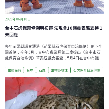
2020年06月10日
台中石虎保育條例明初審 法規會10議員表態支持 1
未回應
去年苗栗縣議會通過《苗栗縣石虎保育自治條例》創下全
國首例，今年3月，台中市農業局第三度提出《台中市石
虎保育自治條例》草案送議會審查，5月4日在台中市議會
完成一讀，盼留下台中的生態廊道及棲地，盡快替瀕危的
生態保育
台中
石虎
生物多樣性
石虎保育自治條例
台灣原生貓科動物石虎保育盡一分心力。《台中市石虎保
育自治條例》目前正在法規委員會進行實質審查，台中市
議會民進黨團也提出對案，將於明天（11日）併案審理。
《環境資訊中心》採訪法規委員會共11位議員，幾乎無人
反對，僅有江肇國於截稿前尚未回應。法規會召集議員：
相信每位議員都認同動物保育精神民進黨籍市議員、法規
委員會召集人謝明源表示，一直都相當支持制定《台中市