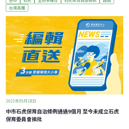
台中
石虎
生物多樣性
石虎保育自治條例
路殺
明年經費充足就執行。高鐵台中站首次通報石虎路殺 死因
台灣高鐵
仍待解剖釐清台中林姓民眾昨（10）上午騎自行車經烏日
區高鐵路二段時，發現路邊有疑似石虎屍體，隨即在臉書
發文請大家幫忙確認，並通報市府1999聯繫相關單位，台
灣石虎保育協會接獲通報後派人到場處理。台灣石虎保育
協會理事長劉威廷表示，確認是一隻成年公石虎，體重約
5公斤，初步發現口鼻流血，沒有明顯拖咬痕跡，懷疑是
遭車輛撞擊死亡，已送往農業部生物多樣性研究所，詳細
死因須進一步檢查後釐清。劉威廷提到，2022年筏子溪流
域的西屯也發現一隻石虎被路殺，這次是今年筏子溪流域
的第一隻，也是高鐵台中站附近首次發
2021年05月18日
中市石虎保育自治條例通過9個月 至今未成立石虎
保育委員會挨批