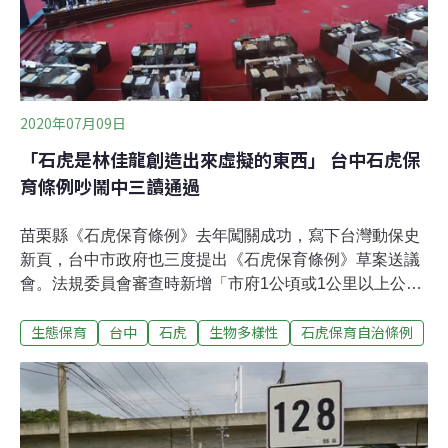
公司表示，在試辦階段，上述3個鄉鎮共有16個社區巡守
隊補助名額，團隊協助社區裝設自動相機，只要拍到石
虎，就提供5萬元給付；3個月後若再拍到，可再補助一
次，一年最多兩次。歡迎養雞戶、農友及社區巡
2020年07月09日
「石虎是林佳龍創造出來虛擬的東西」 台中石虎保
育條例吵鬧中三讀通過
苗栗縣《石虎保育條例》去年闖關成功，寫下台灣動保史
新頁，台中市政府也三度提出《石虎保育條例》草案送議
會。法規委員會審查時新增「市府1公頃或1公里以上公共
工程，若位於石虎熱區，應於規劃初期向石虎保育委員會
生態保育
台中
石虎
生物多樣性
石虎保育自治條例
諮詢友善工法。」並獲農業局首肯後，付二讀討論。然
而，今（9）日進行二讀會卻引來法制局、都發局、建設
局及交通局及部分議員反對，法制局局長李善植說，委員
會審查時許多負責開發的機關並未出席，未提相關意見，
又與環評規定重疊，恐難落實，「建議退回委員會詳細審