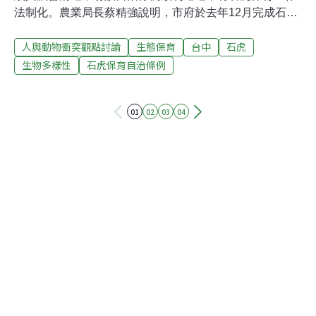
法制化。農業局長蔡精強說明，市府於去年12月完成石虎
熱區的調查，因此本會期再提修訂後的「台中市石虎保育
人與動物衝突觀點討論
生態保育
台中
石虎
自治條例」草案交由市議會審查，本次修訂重點在於增加
獎勵農民友善環境耕作，避免農戶使用化學農藥、除草
生物多樣性
石虎保育自治條例
劑、毒鼠藥等，讓石虎生活場域更友善、食物來源更充
足。另外，針對石虎若捕食家禽類，可能造成農戶損失，
01
02
03
04
也將提出生態服務補償獎勵措施。