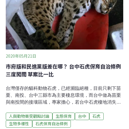
石虎保育自治條例》，從前市長林佳龍時期推動的時候就
很贊成，可惜當時沒有完成，「這次市府經過修正後再將
草案送到議會，民進黨團也有提對案版本，希望大家可以
集思廣益，把兩份草案的優點留下來，促成這樁好事。」
謝明源認為，經過一年多的調查，在台中東勢、后
2020年05月21日
市府版和民進黨版差在哪？ 台中石虎保育自治條例
三度闖關 草案比一比
台灣僅存的貓科動物石虎，已經瀕臨絕種，目前只剩下苗
栗、南投、台中三縣市為主要棲息環境，而台中做為苗栗
與南投間的接壤區域，專家擔心，若台中石虎棲地消失，
恐加速石虎的滅絕。眼看苗栗縣石虎保育自治條例在去年
人與動物衝突觀點討論
生態保育
台中
石虎
通過，寫下歷史新頁。《台中市石虎保育自治條例》草案
曾在2018年以全國領先之姿闖關議會，卻兩度遭退回。這
生物多樣性
石虎保育自治條例