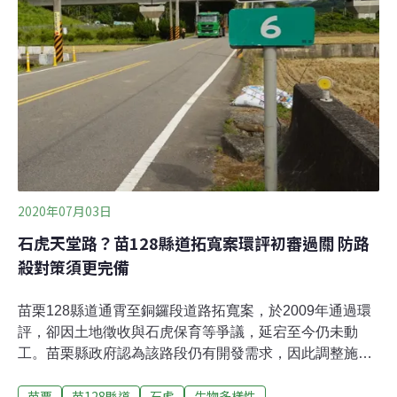
議。」不過，台中市議員張家銨批評，草案於5月初就通
過一讀，「市府一級主管在草案審查過程中不看、不聽、
不列席開會，現在都要三讀了才在抱怨。」議長張清照也
說，應尊重委員會的實質審查，「不能因為市府官員沒去
開會就退回。」在一陣混亂聲中本案完成三讀。比苗栗更
嚴格 台中市《石虎條例》增河川水利工程需諮詢友善工法
台灣僅存的原生種貓科動物石虎，近年受棲地破碎化
2020年07月03日
石虎天堂路？苗128縣道拓寬案環評初審過關 防路
殺對策須更完備
苗栗128縣道通霄至銅鑼段道路拓寬案，於2009年通過環
評，卻因土地徵收與石虎保育等爭議，延宕至今仍未動
工。苗栗縣政府認為該路段仍有開發需求，因此調整施工
期程、增設路殺減輕工程，於今年初重提環境現況差異評
苗栗
苗128縣道
石虎
生物多樣性
估報告送審。本案今（3日）於苗栗縣環保局進行第二次