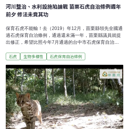
河川整治、水利設施陷論戰 苗栗石虎自治條例週年
前夕 修法未竟其功
保育石虎不能輸！去（2019）年12月，苗栗縣領先全國通
過石虎保育自治條例，通過還未滿一年，苗栗縣議員就提
出修正，希望比照今年7月通過的台中市石虎保育自治條
例，要求「河川整治、水利設施」等項目，也應諮詢專家
石虎
生物多樣性
石虎保育自治條例
學者、採友善工法。修正案今天（17日）付縣議會二讀，
由於多位議員認為條例上路未滿一年，且施行順暢，加上
「水利設施」涵蓋範圍廣，實務上有窒礙難行之處，決議
「暫緩修正」。向台中看齊 苗議員修石虎保育條例 河川整
治須採友善工法2019年通過的苗栗縣石虎保育自治條例，
寫下台灣保育史新頁。台中市也不落人後，在今年成為第
二個通過石虎保育自治條例的縣市。兩縣市的條文雖互有
參酌，卻也有不同之處。增訂「河川整治工程選在石虎熱
區，需諮詢石虎保育專家」等項目，即是最大差異。台中
市石虎保育自治條例修法時，台灣生態學會理事長王豫煌
即向本報提及水環境的重要性。他指出，執行石虎調查時