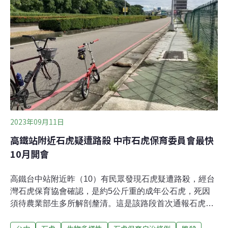
足，建議送小組審查前，應進行全面修正。吳韋達說明，
條例中有關石虎活動熱區範圍劃設不夠周全；草案中所提
獎勵機制僅停留在協助申請中央補助，缺乏縣府自辦的誘
因措施，無法有效鼓勵在地社區、農戶參與保育行動。
（中央社報導）
2023年09月11日
高鐵站附近石虎疑遭路殺 中市石虎保育委員會最快
10月開會
高鐵台中站附近昨（10）有民眾發現石虎疑遭路殺，經台
灣石虎保育協會確認，是約5公斤重的成年公石虎，死因
須待農業部生多所解剖釐清。這是該路段首次通報石虎蹤
跡，台中市政府農業局官員今（11）受訪表示，該區為石
虎熱點或逸散個體未知，仍待繫放調查分析活動範圍，若