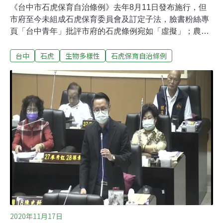
《台中市石虎保育自治條例》去年8月11日發布施行，但
市府至今未組成石虎保育委員會及訂定子法，臉書粉絲專
頁「台中青年」批評市府的石虎條例宛如「虛擬」；農業
局回應指出，石虎保育委員會設置辦法因民眾及各局處有
台中
石虎
生物多樣性
石虎保育自治條例
意見，目前修正重新預告中，經市政會議及議會法規委員
會通過即可成立。臉書粉絲專頁「台中青年」指出，石虎
條例第5條、第8條分別授權市府訂定「台中市石虎保育委
員會設置辦法」 、「生態服務給付獎勵及損害補償辦
法」，但市府於去年12月29日預告「台中市石虎保育委員
會設置辦法」草案後，即未有後續發展。呼籲台中市議員
應強力監督石虎保育委員會的組成及子法的訂定，讓石虎
保育的工作儘早實質上路。農業局表示，今年2月24日經
農業局局務會議審查通過，今年3月3日再送市府法規會審
議並預告，因民眾及相關單位針對專家學者人數、性別平
等及開會頻率等提出異議，農業局修正後於5月6日再次函
請市府相關局室表示意見，將彙整機關意見
2020年11月17日