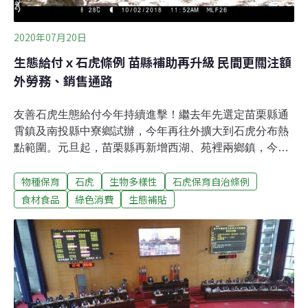
發現，水域環境是石虎的重要廊道，石
2020年07月20日
生態給付ｘ石虎條例 苗縣補助再升級 民間更關注額
外勞務、銷售通路
友善石虎生態給付今年持續進擊！繼去年先選定苗栗縣通
霄鎮及南投縣中寮鄉試辦，今年再往外擴大到石虎分布熱
點範圍。元旦起，苗栗縣再新增西湖、苑裡兩鄉鎮，今年
還多了《苗栗縣石虎保育自治條例》當後盾，未來縣府規
物種保育
石虎
生物多樣性
石虎保育自治條例
劃朝加疊方向給付，農民不須放棄原有獎勵措施。縣府也
歡迎縣內農民、養雞戶及社區加入石虎保育行列，共同演
食材食品
綠色消費
生態補貼
繹苗栗縣獨特的農業風情。生態服務給付釋出利多 民間：
補助與額外勞務難平衡「友善石虎生態服務給付試辦計
畫」今年舉辦六場說明會，5月23日從苑裡鎮蕉埔里開
跑，7月3日在月稱光明寺畫上句點，每場參與人數在15～
40人之間。合計約有40個養雞戶、15位農民申請計畫補
助，比去年第一期略有增長。計畫執行團隊野聲生態顧問