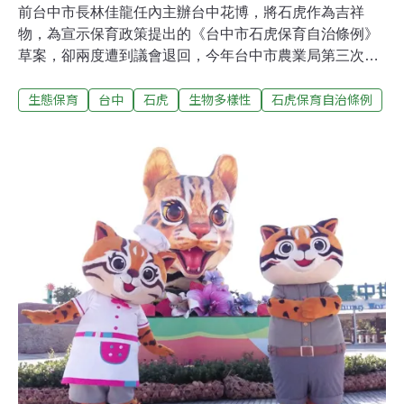
前台中市長林佳龍任內主辦台中花博，將石虎作為吉祥
物，為宣示保育政策提出的《台中市石虎保育自治條例》
草案，卻兩度遭到議會退回，今年台中市農業局第三次提
出《石虎保育條例》草案，明（11日）將於台中市議會法
生態保育
台中
石虎
生物多樣性
石虎保育自治條例
規委員會初審，有望過關。然而，大肚山學會召集人吳金
樹、台灣生態學會理事長王豫煌及生態觀察者李璟泓等保
育團體今（10日）與台中市議員王立任共同舉行記者會，
指出目前市府版本缺乏實質保育內容，應先暫緩審查，
「台中市府求政績、台中石虎也在求生機」，呼籲市政府
邀集專家學者、公民團體及關心石虎保育的民眾共同討
論，來制定一個更有效的石虎保育條例。台中石虎保育條
例三度闖關 議員王立任：不能只有宣示意義台中市議員王
立任說，兩年前林佳龍市府為了花博首次提出的《石虎保
育自治條例》，是全國第一個針對單一物種的保育條例，
在全球也不常見，「當時確實宣示意味很重，因此條例中
並沒有太過具體的規範或保育策略。」