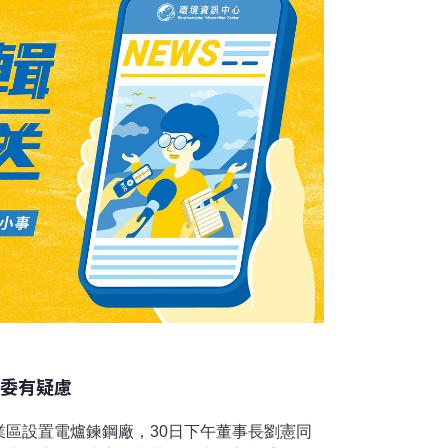
審委有疑慮
業區設置電爐鍊鋼廠，30日下午董事長劉憲同