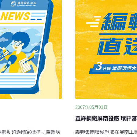
，環保局於是在7月初發函遠
局與遠雄在光復國小再次舉辦
位關心松菸古蹟保存與巨蛋施
里、吉祥里等住在巨蛋預定
2007年05月01日
鑫輝鋼鐵屏南設廠 環評
塵濃度超過國家標準，職業病
義聯集團積極爭取在屏南工