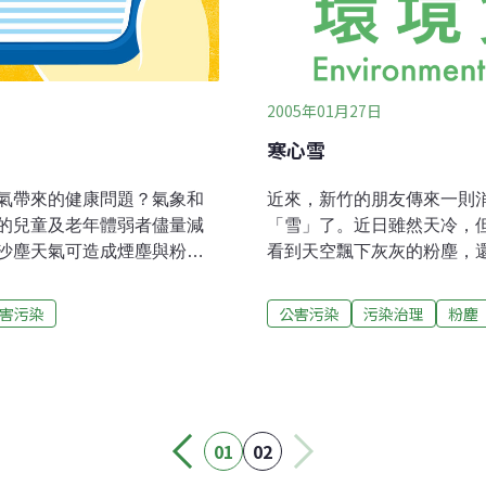
2005年01月27日
寒心雪
氣帶來的健康問題？氣象和
近來，新竹的朋友傳來一則
的兒童及老年體弱者儘量減
「雪」了。近日雖然天冷，
沙塵天氣可造成煙塵與粉塵
看到天空飄下灰灰的粉塵，
。煙塵與粉塵具有一定的污
到教室的屋頂去巡，一星期
面富集各種有毒有害物質，
燼，一次可以掃一大袋。」
害污染
公害污染
污染治理
粉塵
吸道疾病，並可以被肺泡吸
孩童興奮不已，但卻令師長
茫的倫敦，乍看雖然有種朦
苦。這些粉塵微粒，通常都
這些毒性物質，其對人體健
所排放的微粒，顆粒大小可小
01
02
使肺泡之巨噬細胞明顯增加
導致主支氣管的發炎或其他