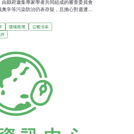
，由縣府邀集專家學者共同組成的審查委員會
戴奧辛等污染防治仍表存疑，且擔心對週遭養
啟鴻強調，鑫輝公司須取得審查委員會認可
南工業區設廠的鑫輝鋼鐵股份有限公司，以電
辛
環境政策
公害污染
噸的鋼胚，另有年產90萬噸熱軋鋼捲的金屬加
環評
公頃。由於外界對於電爐廠存有許多疑慮，認為
業，所產生之空氣污染物戴奧辛、粒狀物粉塵
道廢氣，將嚴重衝擊屏縣空氣品質。恐會造成
近地區農民的生計。