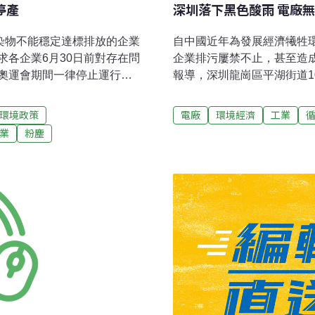
停產
深圳落下黑色酸雨 電廠
染物不能穩定達標排放的企業
自中國近年為發展經濟犧牲
各企業6月30日前對存在問
企業排污屢禁不止，甚至造
奧運會期間一律停止運行。
報導，深圳龍崗區平湖街道1
電廠等3家企業脫硫設施建設
俑者是當地一間電廠。出現黑
分企業存在環境違法行為，這
伴隨著雨點的是大量黑色的
環境政策
電廠
環境經濟
工業
未辦理環保審批擅自開工建
打工的韋師傅表示，雨點打
業
粉塵
到奧運會期間停產預通知的
時，白色襯衣上已經滿是黑
施落實情況。7月1日起，通
現發黃枯萎現象。附近居民
生產。山東省同時規定，列
大量黑煙，黑雨應該與之有
前關停。
電廠裡發電的鍋爐很久沒