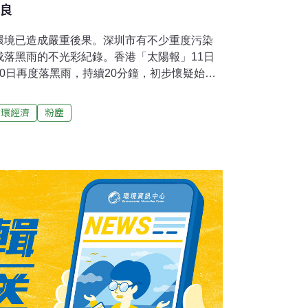
無良
環境已造成嚴重後果。深圳市有不少重度污染
成落黑雨的不光彩紀錄。香港「太陽報」11日
0日再度落黑雨，持續20分鐘，初步懷疑始作
雨的龍崗區平湖街道前晚7時40分突然落雨，
粉塵，粉塵有米粒大小，呈深黑色。據在附近
循環經濟
粉塵
在臉上有灼熱和刺痛的感覺，他回到宿舍查看
色斑點，路邊的花草樹葉被粉塵黏上後，也出
稱，平湖平龍路有一間發電廠每晚9時許都排出
關。 該電廠運營部的殷先生稱，黑雨很可能是
有清洗「吹灰」所致。