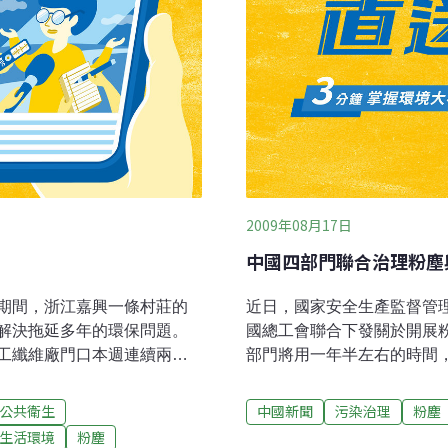
2009年08月17日
中國四部門聯合治理粉塵
期間，浙江嘉興一條村莊的
近日，國家安全生產監督管
解決拖延多年的環保問題。
國總工會聯合下發關於開展
工纖維廠門口本週連續兩天
部門將用一年半左右的時間
村民，希望以行動令引起政
行動的治理重點是礦山開採
粉塵污染的化纖廠停產整
水泥製造等生產企業，特別
公共衛生
中國新聞
污染治理
粉塵
，7月的熱電光能項目的噪音
強調，此次專項行動以督促
生活環境
粉塵