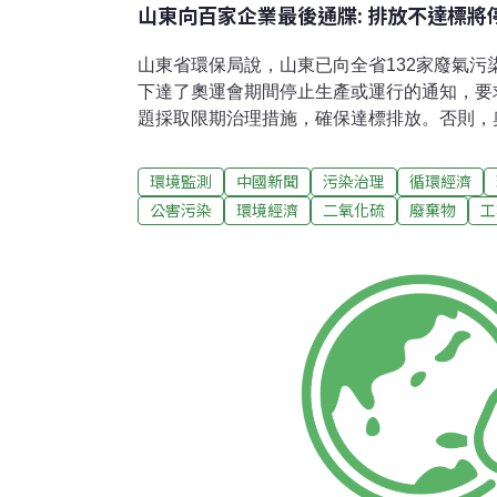
山東向百家企業最後通牒: 排放不達標將
山東省環保局說，山東已向全省132家廢氣污
下達了奧運會期間停止生產或運行的通知，要求
題採取限期治理措施，確保達標排放。否則，
其中，魯北企業集團、魏橋創業集團、勝利發
滯後被點名。 據介紹，目前，山東省仍有部
環境監測
中國新聞
污染治理
循環經濟
132家企業主要存在二氧化硫排放濃度超標、
公害污染
環境經濟
二氧化硫
廢棄物
工
設、粉塵排放濃度超標等問題。按照規定，接
單位所在地市政府負責督查轄區內企業整改措
過限期整改仍不能滿足環保要求的，一律停止
入2008年底前關停範圍的項目，應於7月1日