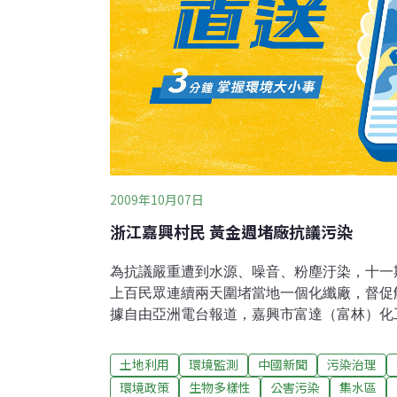
2009年10月07日
浙江嘉興村民 黃金週堵廠抗議污染
為抗議嚴重遭到水源、噪音、粉塵汙染，十一
上百民眾連續兩天圍堵當地一個化纖廠，督促
據自由亞洲電台報道，嘉興市富達（富林）化
圍著上百人，他們是當地南湖區新豐鎮竹林村
府部門的重視，責令該帶來嚴重水源、噪音、
土地利用
環境監測
中國新聞
污染治理
頓。豐鎮黨委書記潘貝龍回應記者查詢時承認
環境政策
生物多樣性
公害污染
集水區