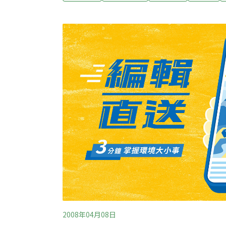
和粉塵污染引發群體性事件，他稱政府和有關
解決需要時間：稱10月15號之前由環保和其
家標準的方案，責令企業改正。至今每天生活
解政府和環保部門的效率，既然8月底環保部
超標需要整改，但為何不勒令工廠立刻停產呢
熱電光能項目之前，該廠幾年來的污水排放已
魚。除了魚類、家禽亡命，長
2008年04月08日