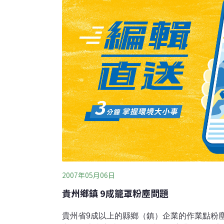
體退席。事後，光復國小家長會提出公民訴訟
雄要求重辦。上週六（28日），台北市文化
台北文化體育園區環評說明會，現場擠進200
工影響的民眾和環保團體。包括華聲里、新仁
地週遭的里民出席
2007年05月06日
貴州鄉鎮 9成籠罩粉塵問題
貴州省9成以上的縣鄉（鎮）企業的作業點粉