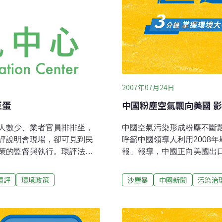
2007年07月24日
巨蛋
中國粉塵空氣飄向美國 
人數少、業者官員排排坐，
中國空氣污染形成粉塵不斷
評說明會現場，卻可見到民
呼籲中國領導人利用2008
策的監督與執行。環評法規
報」報導，中國正向美國出
爭議在民眾持續關注下，政
各種粉塵，包括硫酸鹽、煙
？台北文化體育園區（大巨
空氣順風從中國以及其它經
環評
環境政策
沙塵暴
中國新聞
污染治
書，因規劃內容與配置等計畫
達美國西部。中國環境保護
5月22日舉行環評送件前說
追求GDP，忽視環保，造
意要開說明會，因此當天集
2006年北京沙塵暴嚴重到4