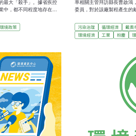
康的最大「殺手」。據省疾控
率相關主管拜訪縣長曹啟鴻
業中，都不同程度地存在職
委員，對於該廠製程產生的
陋等現象，致使塵肺等職業
殖、農牧產業造成衝擊，曹
後，才會同意設廠。擬於屏
環境政策
污染治理
循環經濟
戴奧
爐鍊鋼為主，預定年產30萬
環境經濟
工業
粉塵
工軋延廠，建廠用地約9.8
電弧爐煉鋼業屬於高污染工
及氮氧化物、硫氧化物等煙
附近環境惡化，嚴重影響附