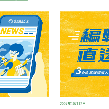
部門已積極介入，但問題的
要內容。
他技術部門來測定製定符合國
在污染中的老百姓，無法理
門的初步調查稱相關污染指數
？村民反映，早在新一輪的
經令附近河流看不見一條活
2007年10月12日