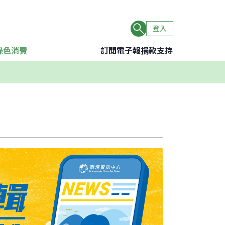
登入
綠色消費
訂閱電子報
捐款支持