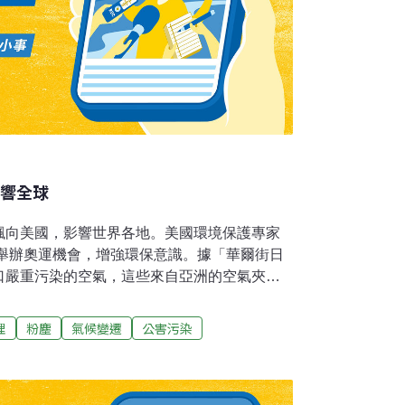
影響全球
飄向美國，影響世界各地。美國環境保護專家
年舉辦奧運機會，增強環保意識。據「華爾街日
口嚴重污染的空氣，這些來自亞洲的空氣夾雜
霧、工業廢氣、碳顆粒以及硝酸鹽等。污染的
濟高速發展的亞洲國家吹來，越過太平洋，到
理
粉塵
氣候變遷
公害污染
專家批評，由於中國政府片面追求經濟發展，
成近年來沙塵暴天氣越來越頻繁，越來越嚴重，
月僅9天可看到藍天。