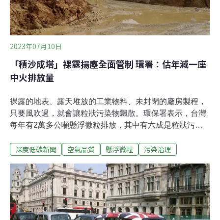
2023年07月10日
「積沙成塔」裸露揚塵全面管制 環署：估年減一座
中火排放量
裸露的地表、露天堆放的工業物料、未封閉的廠房製程，
只要風吹過，就會讓粒狀污染物飄散。環保署表示，台灣
每年有2萬多公噸懸浮微粒排放，其中有六成是粒狀污染
逸散。為了減少排放，環保署6日修正發布「固定污染源
深度低碳新聞
空氣品質
懸浮微粒
污染治理
逸散性粒狀污染物空氣污染防制設備管理辦法」，管制各
處粒狀污染物，預估每年可「積沙成塔」，減少1471公噸
懸浮微粒，相當於中火一整年粒狀污染物排放量。台灣每
年排放2萬424公噸懸浮微粒，其中超過六成起因於裸露土
壤、工廠物料，以及開放製程的粒料隨風飛散（約1萬
2812公噸）。這種污染被稱作「逸散性粒狀污染物」，通
常來自砂石、採礦、水泥、石材、瀝青拌合、鋼鐵冶煉等