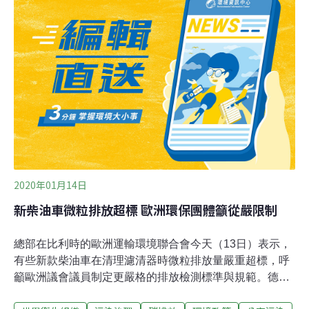
地民眾憂引氣入廠恐發生管線意外 環委要求開發單位加強
溝通 為配合能源轉型政策，經濟部曾在《2021全國電力資
源供需報告》中，提出擴大民營電廠燃氣機組的規劃，預
計在2024年起，四年內新增4.9GW供電能力。因應南科三
期擴建、台南工業用電需求持續增加，由森崴能源投資的
「九崴電力南科天然氣發電廠」，昨（12）日進入環評初
審，預計分成兩期開發，每期設置
2020年01月14日
新柴油車微粒排放超標 歐洲環保團體籲從嚴限制
總部在比利時的歐洲運輸環境聯合會今天（13日）表示，
有些新款柴油車在清理濾清器時微粒排放量嚴重超標，呼
籲歐洲議會議員制定更嚴格的排放檢測標準與規範。德國
福斯汽車（Volkswagen）在2018年歐洲地區銷售最佳的