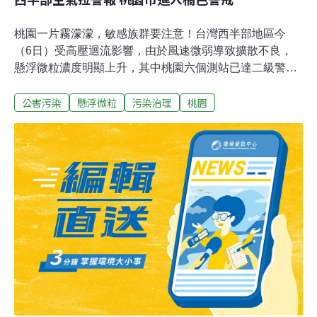
桃園一片霧濛濛，敏感族群要注意！台灣西半部地區今
（6日）受高壓迴流影響，由於風速微弱導致擴散不良，
懸浮微粒濃度明顯上升，其中桃園六個測站已達二級警戒
（橘色提醒），桃園市政府環境保護局提醒，民眾外出配
公害污染
懸浮微粒
污染治理
桃園
戴口罩，並減少戶外運動。桃市府環保局表示，桃園、中
壢、平鎮、龍潭、觀音及大園測站的PM2.5，在24小時內
平均值已達二級預警（AQI>100，PM2.5>35.5μg/m3），
對敏感族群不健康，該局將將持續監看、加強巡查，並呼
籲民眾可以外出配戴口罩、減少戶外活動加強防範。