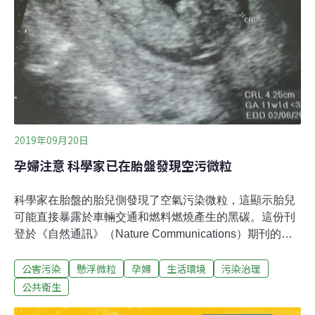
噸增加至40萬噸等，希望將揚塵危害降到最低。立委劉建
國表示，環保署上周已發出揚塵預警，水利署應該施作的
鋪設稻草席、平鋪防塵網、攔水土堤等施作，竟沒有進
行，現在才緊急啟動水線噴灑、高壓幫浦水柱及調派灑水
車灑水，根本是嚴重失職。
2019年09月20日
孕婦注意 科學家已在胎盤發現空污微粒
科學家在胎盤的胎兒側發現了空氣污染微粒，這顯示胎兒
可能直接暴露於車輛交通和燃料燃燒產生的黑碳。這份刊
登於《自然通訊》（Nature Communications）期刊的研
究首次證實，母親吸入的空污微粒可以穿透胎盤。作者從
公害污染
懸浮微粒
孕婦
生活環境
污染治理
每個研究對象的胎盤中都能觀察到每立方公釐數千個微
粒。學界已經確立暴露於髒空氣與流產增加、早產和低出
公共衛生
生體重之間的關係。英國衛報報導，該研究進一步指出，