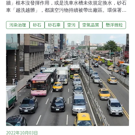
牆」根本沒發揮作用，或是洗車水槽未依規定換水，砂石
車「越洗越髒」，都讓空污物持續被帶出廠區。環保署統
計，台灣每年排放2萬公噸懸浮微粒，其中超過六成就屬
污染治理
砂石
砂石車
空污
空氣品質
懸浮微粒
於這種「逸散性粒狀污染物」。目前雖有相關辦法卻效果
有限，環保署昨（3日）預告「固定污染源逸散性粒狀污
染物空氣污染防制設施管理辦法」修正草案，訂定更高規
格管制標準，最快今年7月正式發布。堆置、裸露、砂石
車 我國懸浮微粒六成屬逸散性粒狀污染物生活周遭的空氣
污染除了來自工廠、車輛管道排放，也有部分是暴露在外
的物質隨風逸散帶來，例如露天堆積的物料、裸露地面的
砂土、工廠未封閉的製程等。這些並非特定管道排放、易
因空氣流動飄散的空污又稱「逸散性粒狀污染物」。環保
署表示，台灣每年共約排放2萬424公噸「總懸浮微粒」
（懸浮於空氣中所有粒徑之微粒，TPS），其中約有63%
屬於「逸散性粒狀污染物」（約1萬2812公噸
2022年10月03日