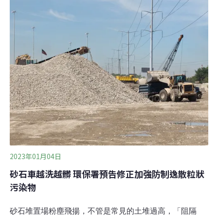
TWRP）占空氣中懸浮微粒（PM2.5）的52%，每年全球
釋出量高達600公噸。即使路上車輛全部轉為電動車，只
要車子有輪胎，污染源就會持續存在。而且，電動車比普
通燃油車輛更重，輪胎及剎車皮耗損反而可能更劇，
TWRP擴散的情形將更為惡化。這類懸浮粒子對人體帶來
的傷害，可能比當今聚焦的氮氧化物空污問題更大。除此
之外，早在2020年科學家就發現，輪胎添加了
2023年01月04日
砂石車越洗越髒 環保署預告修正加強防制逸散粒狀
污染物
砂石堆置場粉塵飛揚，不管是常見的土堆過高，「阻隔