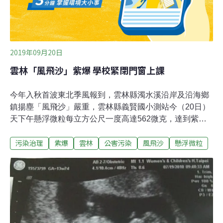
門來擅自通過許可證展延審查，質疑是市政與民意監督
2019年09月20日
雲林「風飛沙」紫爆 學校緊閉門窗上課
今年入秋首波東北季風報到，雲林縣濁水溪沿岸及沿海鄉
鎮揚塵「風飛沙」嚴重，雲林縣義賢國小測站今（20日）
天下午懸浮微粒每立方公尺一度高達562微克，達到紫暴
等級，是入秋以來最嚴重，立委劉建國則質疑水利署沒有
污染治理
紫爆
雲林
公害污染
風飛沙
懸浮微粒
提前作為，相關單位嚴重失職。雲林縣二崙鄉義賢國小位
於濁水溪沿岸，前（18日）天開始東北季風報到，濁水溪
揚塵讓學校周遭一片霧濛濛，懸浮微粒下午已達到紫爆等
級，且隨著風勢有逐漸增強之勢，校長廖琦正表示，全校
戶外活動已取消，教室門窗也緊閉。環保局已出動灑水車
加強濁水溪沿岸及道路揚塵洗街作業，並加強巡查濁水溪
沿岸10家砂石場，中水局集集攔河堰也增加放流量由30萬