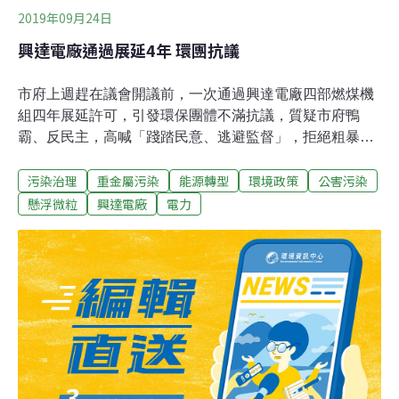
2019年09月24日
興達電廠通過展延4年 環團抗議
市府上週趕在議會開議前，一次通過興達電廠四部燃煤機
組四年展延許可，引發環保團體不滿抗議，質疑市府鴨
霸、反民主，高喊「踐踏民意、逃避監督」，拒絕粗暴展
延許可，並提出三大訴求，要求市長韓國瑜負責，興達電
污染治理
重金屬污染
能源轉型
環境政策
公害污染
廠全面停機停煤，將於週五到議會抗議。環保局︰延長停
機時間 增加減煤環保局表示，市府過去因高屏總量管制規
懸浮微粒
興達電廠
電力
定，採一年一期展延興達電廠燃煤機組是特例，目前因環
保署未提出二期方案，市府回歸空污法展延期三至五年，
維持過去停機一半規定，但從三個月延長至六個月，運轉
中機組也從過去減煤三成，增加減煤達三成五，還可依空
品不良應變辦法，要求工廠再減煤，若違反規定最重也能
廢止許可證。趕在開議前通過 未與地方協商南部反空污大
聯盟昨到市府環保局抗議，認為煤電的懸浮微粒及重金屬
污染，已是世界各國公認的事實，近四十年老舊的興達燃
煤電廠持續運轉，危害南台灣居民生命健康，市府卻關起