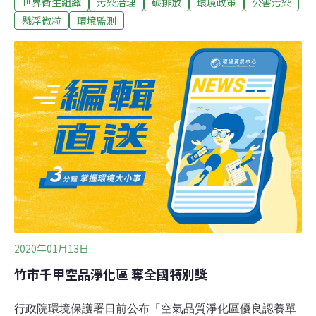
世界衛生組織
污染治理
碳排放
環境政策
公害污染
兩款柴油車執行檢測時發現，在定期進行清理車內防污濾
清器的程序時，微粒污染程度恐飆到正常標準1000倍。路
懸浮微粒
環境監測
透社報導，針對日產汽車（Nissan）Qashqai 與歐寶汽車
（Opel）/ 沃豪汽車（Vauxhal）Astra兩款柴油車執行的
檢測發現，自動清理濾清器時，微粒的排放量高於標準
32%至115%。歐寶 / 沃豪的發言人表示，因不了解運輸環
境聯合會所公布報告的細節，無法置評。運輸環境聯合會
表示，歐洲超過4500萬輛汽車安裝微粒濾清器，每年得清
理濾清器13億次。清理的程序可能兩週就有一次，並可持
續15公里距離。聯合會指出，根據歐盟現行法規，若是車
子在官方檢測期間清理濾清器，檢測結
2020年01月13日
竹市千甲空品淨化區 奪全國特別獎
行政院環境保護署日前公布「空氣品質淨化區優良認養單