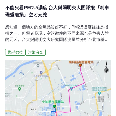
不能只看PM2.5濃度 台大與陽明交大團隊揪「剎車
碟盤磨損」空污元兇
想知道一個地方的空氣品質好不好，PM2.5濃度往往是指
標之一。但學者發現，空污微粒的不同來源也是危害人體
的元凶。台大與陽明交大研究團隊測量並分析台北市基隆
路旁的懸浮微粒，發現可能造成細胞抗氧化機能失常的金
懸浮微粒
污染治理
屬物質，而這些金屬並非全部來自汽機車廢氣排放，更有
可能是塞車走走停停的剎車碟盤磨損導致。疑為剎車碟盤
磨損釋放 懸浮微粒中測出金屬微粒都會區交通壅擠，尖峰
時段更是時常塞車，汽機車走走停停，只要一剎車，連接
車軸的剎車碟盤與剎車皮互相摩擦，進而釋出金屬顆粒。
國外早有研究發現，剎車時產生的這些金屬顆粒和引擎燃
燒所釋放的尾氣一樣，都可能造成細胞發炎，提高呼吸系
統併發症風險。由台灣大學與陽明交通大學組成的研究團
隊，在台大靠近基隆路附近的測站，以氣膠採樣器收集最
近一個月的空氣樣本，進一步證實了這點。研究團隊分析
懸浮微粒成分後發現，多數為「二次無機氣膠」顆粒物，