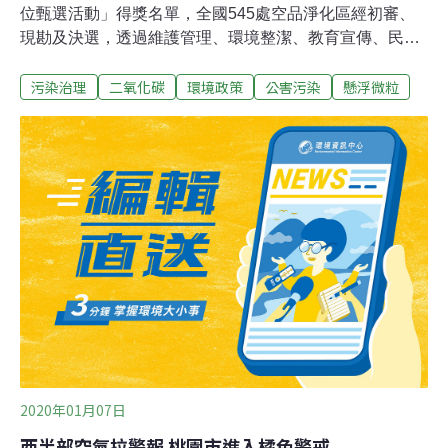
位甄選活動」得獎名單，全國545處空品淨化區經初審、
現勘及決選，透過維護管理、環境整潔、教育宣傳、民眾
使用頻率等評分項目，選出55處認養績優基地、頒發57個
污染治理
二氧化碳
環境政策
公害污染
懸浮微粒
認養績優獎項。市長林智堅表示，此次獲獎的「千甲空氣
品質淨化區」為新竹市面積最大空氣品質淨化區，占地3.8
公頃， 是「微笑水岸」休憩親水藍帶的起點。他特別感謝
世界先進公司聘請專業園藝的固禾公司進行例行性除草，
並號召員工依植栽狀況進行鬆綁或重新加固或修剪的「護
樹行動」，千甲園丁環保志工隊定期維管環境，成功守護
新竹左岸綠肺，提供市民朋友優質親水環境，以及體驗生
態環境教育的最佳去處。環保局長江盛任表示，「空氣品
質淨化區」係指於公有裸露地，以種植喬木綠化或設置其
他相關的簡易設施，吸附並減少空氣中的二氧化碳及污染
物，同時提供休閒、生態環境教育和資源永續利用。新竹
市現有6座空氣品質淨化區，綠化面積達總
2020年01月07日
西半部空氣拉警報 桃園市進入橘色警戒