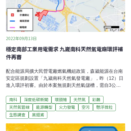
少量是黑碳以及有機氣膠、鐵、錳、銅等物質。二
2022年09月13日
穩定南部工業用電需求 九崴南科天然氣電廠環評補
件再審
配合能源局擴大民營電廠燃氣機組政策，森崴能源在台南
安定區規劃設置「九崴南科天然氣發電廠」，昨（12）日
進入環評初審。由於本案無規劃天然氣儲槽，需自3公里
外以地下管線輸入天然氣，有不少在地民眾出席表達對天
南科
深度低碳新聞
環頸雉
天然氣
彩鷸
然氣管線的安全疑慮，並指出開發單位並未充分與地方溝
通。 專案小組對此要求評估天然氣管線風險、補充預警機
天然氣管線
能源轉型
火力發電
空污
懸浮微粒
制及因應對策，也應盤點民眾提出的疑慮，逐項回應說
生態調查
黑翅鳶
明。此外，還需具體規劃抵換及減量措施，並補充生態調
查。由於本案尚有諸多疑慮未解，環委決議補件再審。在