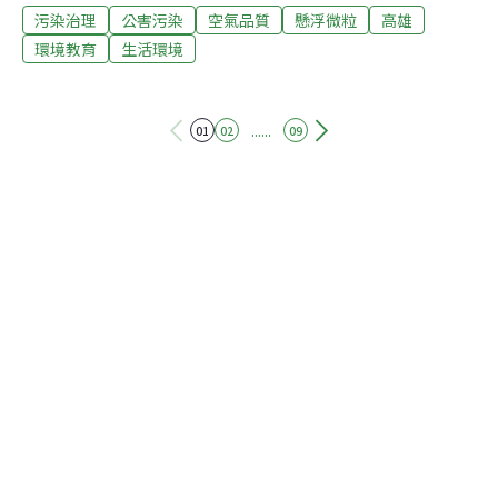
污染治理
公害污染
空氣品質
懸浮微粒
高雄
局吳局長特別頒獎感謝狀肯定師生團隊的努力。蘇中和表
示，動遊系在學校資金挹注下，大力發展體感A/VR遊戲設
環境教育
生活環境
計，並應用在動遊系課程的科技藝術與STEM教育，獲獎
無數；尤其創新科技應用與藝術教育結合的，讓體感互動
領域設計更活潑，也讓學生在專業之外的跨領域運用更能
......
01
02
09
得心應手。該項遊戲作品《See it through~PM2.5 AR體驗
遊戲》是以「能見度」與「人體歷險記」單元，透過多媒
體新科技達成STEM教學，並讓學生瞭解空氣品質狀態與
懸浮粒子造成的身體危害。作品已在Google Play公開分
享，有興趣的民眾可上網瀏覽。