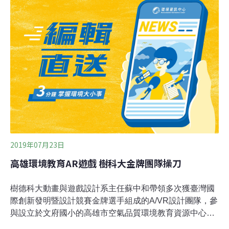
這不僅是母親接觸污染後發生炎症反應所致，空污微粒本
身可能就是原因。空污對胎兒造成的傷害可影響終生。比
利時哈瑟爾特大學的納洛特（Tim Nawrot）教授說：「這
是生命中最脆弱的時期。所有器官系統都在發育中。為了
保護後代，我們必須減少暴露於空污。」他表示，政府有
責任減少空氣污染，但人們應盡可能避開繁忙的道路。
2019年07月23日
高雄環境教育AR遊戲 樹科大金牌團隊操刀
樹德科大動畫與遊戲設計系主任蘇中和帶領多次獲臺灣國
際創新發明暨設計競賽金牌選手組成的A/VR設計團隊，參
與設立於文府國小的高雄市空氣品質環境教育資源中心設
計建構懸浮微粒（PM2.5）污染教學AR遊戲，高市府教育