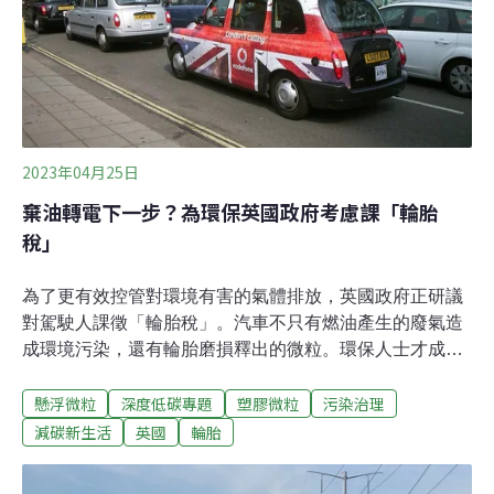
產業。環保署在2009年祭出「固定污染源逸散性粒狀污染
物空氣污染防制設備管理辦法」，但減污效果有限。環署
今（2023）年1月提出修正草案，並在本月6日正式發布辦
法，要求業者、公家單位在一年緩衝期內加強污染防制措
施。環保署表示，「物料露天堆置
2023年04月25日
棄油轉電下一步？為環保英國政府考慮課「輪胎
稅」
為了更有效控管對環境有害的氣體排放，英國政府正研議
對駕駛人課徵「輪胎稅」。汽車不只有燃油產生的廢氣造
成環境污染，還有輪胎磨損釋出的微粒。環保人士才成功
提高英國駕駛人購買電動車的意願，下一個減排戰場可能
懸浮微粒
深度低碳專題
塑膠微粒
污染治理
會在輪胎及剎車皮上開打。輪胎磨損污染空氣與水倫敦帝
國學院「零污染轉型倡議」（Transition to Zero Pollution
減碳新生活
英國
輪胎
Initiative）於今年2月發布的研究報告指出，汽車輪胎與剎
車等耗材橡膠磨損釋出的「輪胎和道路磨損顆粒」（