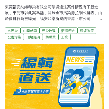
東莞福安紡織印染有限公司環境違法案件情況有了新進
展，東莞市以此案爲鑒，開展全市污染源拉網式排查。由
於偷排行爲被曝光，福安印染所屬的香港上市公司——福
安實業有限公司股票價格明顯下跌，至今仍然維持在較低
水污染
中國新聞
污染治理
循環經濟
環境政策
水平。據瞭解，東莞福安紡織印染有限公司是廣東省控重
點污染源，納入了廣東今年開始實行的環境信用管理範
公害污染
環境經濟
紡織業
工業
圍。福安公司的案件查處後，東莞市委、市政府高度重
視。市委書記劉志庚批示：要嚴肅依法處理，以此爲教
訓，加大環保執法檢查和處理力度，使類似的違法行爲在
東莞得到有效遏制。目前，福安公司已截斷了偷排暗管，
對地下給水、排水管網進行全面排查堵漏，杜絕生産廢水
通過雨水渠外排。同時，染布、染紗車間實行限産，生産
能力減少約50﹪；把廢水排放量控制在2萬噸／天的正常
處理能力以內，確保達標排放。