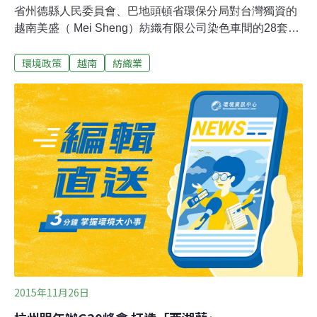
省州德縣人民委員會、巴地頭頓省環保分局對台灣獨資的
越南美盛（ Mei Sheng）紡織有限公司染色車間的28套染
色機實施了查封。據越南自然資源與環境部環境總局2016
環境政策
越南
紡織業
年4月11日公佈的清查報告顯示，越南美盛紡織有限公司
違反了越南環保法的多條規定。具體，該公司未經巴地頭
頓省人民委員會准許，擅自興建並將年產量1100噸的染色
車間投入運營，在沒有拿到許可的情況下擅自開挖26口深
井，每日非法抽取地下水約2760立方米用於生產活動，以
及非法排放廢水等。設在巴地頭頓省州德縣義交工業園區
的越南美盛紡織有限公司於2009年9月投入運營，佔地面
積21.3公頃，幹部人員共2100名。該公司的主要產品是針
織面料和紗線，年均產能4.82萬噸。
2015年11月26日