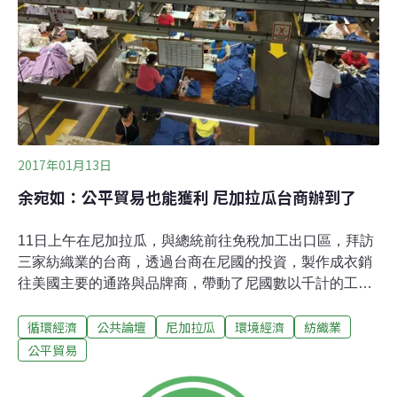
2017年01月13日
余宛如：公平貿易也能獲利 尼加拉瓜台商辦到了
11日上午在尼加拉瓜，與總統前往免稅加工出口區，拜訪
三家紡織業的台商，透過台商在尼國的投資，製作成衣銷
往美國主要的通路與品牌商，帶動了尼國數以千計的工作
機會，不過很可惜，媒體只報小英總統收到狗領巾呵呵笑
循環經濟
公共論壇
尼加拉瓜
環境經濟
紡織業
開懷的新聞，沒提及其中一家台商鼎大，竟然取得了公平
貿易紡織業的認證。鼎大專做國際的outdoor品牌，以環保
公平貿易
纖維、能源管控、布材與線料回收等理念管理生產線、並
取得Bluesign認證與公平貿易認證，讓我驚訝不已。它其