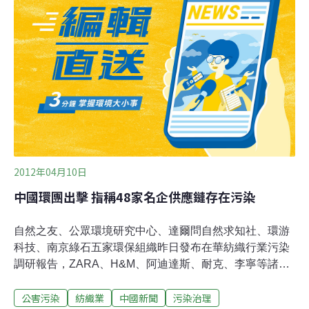
僅占5％，但COD負荷卻占55％甚至更高；滌綸產量在中
國纖維生產中產量最大，堿減量工藝是滌綸生產中的重要
環節，而堿減量工藝產生的對苯二甲酸難以處理，成為浙
江、江蘇堿減量集中地區不能穩定達標的主要原因之一。
大量紡織企業存在環境違規記錄，不能做到穩定達標排
放，其中部分企業甚至私設暗管、廢水直排、使用不正常
使用汙水處理設施、超標超總量排放污染物等，本次調研
中，發現供應商存在環保問題的
2012年04月10日
中國環團出擊 指稱48家名企供應鏈存在污染
自然之友、公眾環境研究中心、達爾問自然求知社、環游
科技、南京綠石五家環保組織昨日發布在華紡織行業污染
調研報告，ZARA、H&M、阿迪達斯、耐克、李寧等諸多
知名企業供應鏈均存在不同程度的污染防治違規情況。對
公害污染
紡織業
中國新聞
污染治理
此，阿迪達斯等公司做出積極回應。ZARA稱無法回應。