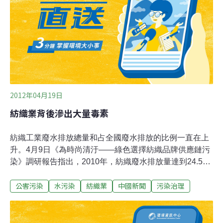
排放的將被一律關停。同時，年內出現一次以上偷排、兩
次以上漏排且影響較大的企業也不能倖免。對於保留的企
業，紹興縣給出了兩種選擇：一是統一入園，集聚升級，
統一處理；而是原地改造，一步到位，不留後患；62.4%
的企業選擇了前者。紹興縣並已在印染企業中全面實施刷
卡排氣、排汙系統，定額定量進行排
2012年04月19日
紡織業背後滲出大量毒素
紡織工業廢水排放總量和占全國廢水排放的比例一直在上
升。4月9日《為時尚清汙——綠色選擇紡織品牌供應鏈污
染》調研報告指出，2010年，紡織廢水排放量達到24.55
億噸，在當年統計的39個工業行業中位於第3位，占重點
公害污染
水污染
紡織業
中國新聞
污染治理
調查統計企業廢水排放量的11.6％。其中，染整廢水的排
放量占整個紡織業廢水排放總量的80％，而且成分複雜，
處理困難。近年來流行的堿減量和海島絲工藝，每升廢水
中COD含量高達幾萬毫克，這類印染廠堿減量廢水的水量