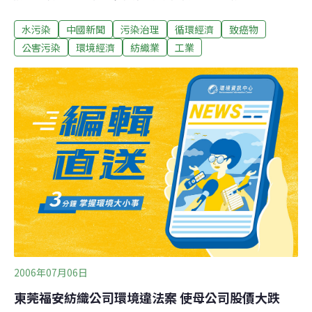
管子，每天將2萬2千噸廢棄的染料傾倒到附近的河裡。根
水污染
中國新聞
污染治理
循環經濟
致癌物
據近期新聞週刊(NewsWeek)的報導，20多年前，自從國
際公司轉向中國工廠，大量向其訂製全球每日所需的廉價
公害污染
環境經濟
紡織業
工業
T恤、牛仔褲、運動鞋以來，中國的空氣、土地與水域付
出了極大的代價。紡織業是個會製造大量廢水的工業，處
理廢水的成本每1公噸要花費1塊3毛錢。它們所用的染色
劑除了含有重金屬與致癌物，它還會遏制有機物質的生
長。縫合衣服的線通常要先浸泡澱粉漿，這些澱粉漿會大
量分解成有機物質，吸收水裡的氧氣，害死魚類，把河水
變成污濁的爛泥。福田實業紡織有限公司（Fountain
Set）是全球最大的針織棉製造商，它所屬的工廠供應全球
6％的針織棉產品。福田公司所在地的廣東省，煙囪林
立，煙霧瀰漫，有五萬家工廠鼓起
2006年07月06日
東莞福安紡織公司環境違法案 使母公司股價大跌