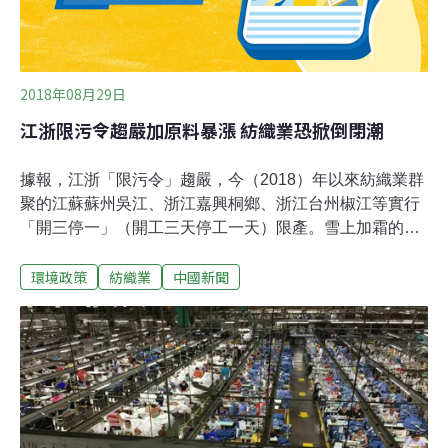
2018年08月29日
江浙限污令趨嚴加原料暴漲 紡織業恐掀倒閉潮
據報，江浙「限污令」趨嚴，今（2018）年以來紡織業群
聚的江蘇蘇州吳江、浙江嘉興桐鄉、浙江台州椒江等實行
「開三停一」（開工三天停工一天）限產。雪上加霜的
是，化纖原料PTA（純對苯二甲酸）暴漲，上游石化業趁
環境政策
紡織業
中國新聞
機翻倍漲價，但下游成衣消費端價格疲弱，衝擊最大的就
是中端的化纖紡織廠，紡織業虧本生產，未來可能出現倒
閉潮。不過，台州市椒江區紡織行業協會負責人表示，生
產型企業就是工廠不能停，因為有員工、機器設備和銀行
融資等多方面的負擔，一旦工廠停產，對其融資、對底下
的員工和後期的客戶都會有一定的影響，所以現在是沒辦
法停產，只能虧本賣。