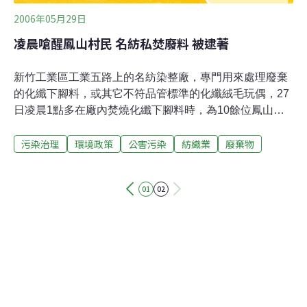
2006年05月29日
凌晨嗆醒鳳山村民 名紡私焚廢料 被逮著
新竹工業區工業五路上的名紡染整廠，專門用來處理廢棄
的化纖下腳料，或其它不符品管標準的化纖絨毛玩偶，27
日凌晨1點多在廠內焚燒化纖下腳料時，為10餘位鳳山村
民當場逮個正著。鳳山村民指出，最令他們嫌惡的是，業
污染治理
環境政策
公害污染
紡織業
廢棄物
主總是在半夜，大家都入睡的時候作業。而化纖廢料燒出
來的氣味，經常讓他們在睡夢中嗆醒。縣環保局，管區派
出所也臨時調派2個警網到場維持秩序。業主在眾怒難犯
01
02
的壓力下，緊急熄火停爐，並保證不會再做這種汙染空氣
的事。