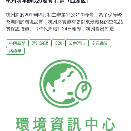
杭州明年辦G20峰會 打造「西湖藍」
杭州將於2016年9月初主辦第11次G20峰會，為了保障峰
會期間的環境品質，杭州將實施有史以來最嚴格的空氣品
質保護措施。《時代周報》24日報導，杭州提出打造「西
湖藍」的構想，市府相關部門也已就相關問題召開討論
中國新聞
污染治理
G20
公害污染
空氣品質
會，可能借鏡北京在APEC會議期間整治空氣汙染的成功
經驗。日前《杭州市建設工地「西湖藍」行動期間工施工
紡織業
現場揚塵管理工作方案》的文件顯示，杭州將在2016年8
月1日到峰會前20天，在主、次場館及住處周邊5公里內的
各類建築工程與涉及揚塵的工地必須停工，而峰會期間則
要求市區範圍內所有工地全部停工。此要求可能對鄰近杭
州的紡織業影響甚大，目前浙江省的印染產能占中國印染
產能50%以上，靠近杭州的紹興市則占中國大陸印染產能
的1/3。