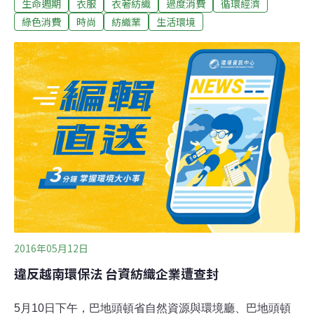
生命週期
衣服
衣著紡織
過度消費
循環經濟
衣服遭到丟棄。在「快時尚」席捲全球之際，綠色和平強
調「減法」生活哲學，提醒民眾消費行為對環境與人權的
綠色消費
時尚
紡織業
生活環境
影響。綠色和平污染防治專案主任陳玲瑤指出，他們調查
消費者購衣習慣，在1月間向20至45歲的民眾收集了1000
份問卷。這些受訪者平均每人擁有75件衣服，但其中卻有
1/5，約15件幾乎沒在穿，甚至超過五成的受訪者坦言，近
兩個月內曾在衣櫃裡找到許久未穿的衣服。你的衣櫃裡有
多少買了之後從未穿過的衣服呢？攝影：賴品瑀。陳玲瑤
認為，這顯示了民眾可能對於自己買了什麼、實際上又用
了多少的消費情形掌握度不高。現今全球颳起「快時尚」
風潮，每週新品行銷與鼓勵消費下，將使衣物過度消費與
浪費情形更嚴重，也
2016年05月12日
違反越南環保法 台資紡織企業遭查封
5月10日下午，巴地頭頓省自然資源與環境廳、巴地頭頓