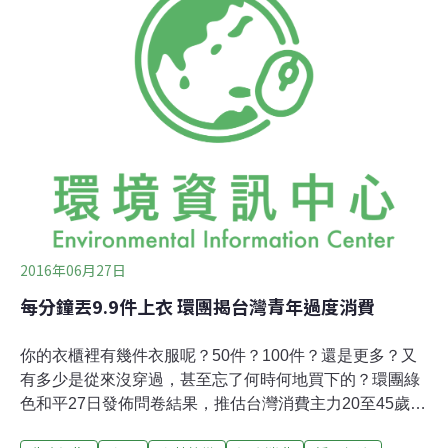
中一個客戶就是知名的環保品牌：Patagonia。當公平貿
易商向鼎大下訂單時，需依照FOB價（編按：簡稱離岸價
格）提撥1%~5%的social premium（社會發展金）給勞
工，由他們規劃如何使用，因為鼎大加入的時間很短，所
以勞工還沒確定這筆資金的用途。
2016年06月27日
每分鐘丟9.9件上衣 環團揭台灣青年過度消費
你的衣櫃裡有幾件衣服呢？50件？100件？還是更多？又
有多少是從來沒穿過，甚至忘了何時何地買下的？環團綠
色和平27日發佈問卷結果，推估台灣消費主力20至45歲的
人口，每年丟棄的衣服高達520萬件，等於每分鐘有9.9件