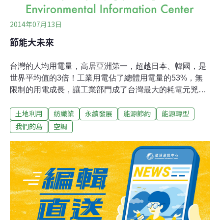
2014年07月13日
節能大未來
台灣的人均用電量，高居亞洲第一，超越日本、韓國，是
世界平均值的3倍！工業用電佔了總體用電量的53%，無
限制的用電成長，讓工業部門成了台灣最大的耗電元兇。
要如何改變耗能產業，不讓他們吃掉我們的未來？紡織業
土地利用
紡織業
永續發展
能源節約
能源轉型
屬於高耗能產業，但是台南有家紡織廠，從節能做起，改
善環境、改變生產製程，每年省下至少3000萬的電費。走
我們的島
空調
進廠區，映入眼簾的不是巨大廠房，而是綠頭鴨優游、水
草豐美、充滿野趣的自然景緻。其實就在幾年前，這片人
工溼地，還是熾熱的停車場。為了降低廠區溫度，業者決
定將柏油路面打掉，利用生活廢水營造人工溼地，在建築
牆面上栽種爬藤植物，當作綠色窗簾，還在廠區栽種了
1800多棵樹。廠區因此降溫大約3度，緊接著，業者決定
關閉傳統的冷氣空調。要用什麼取代傳統空調設備呢？業
者將原本利用在農業與畜牧上的水簾系統，應用在廠房與