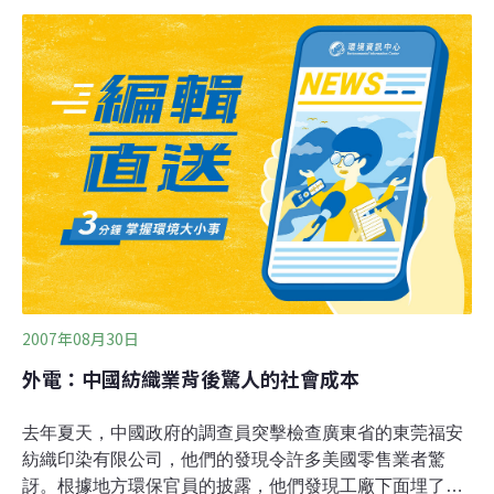
這是自今年3月之後，環保組織再次劍指中國服裝制造產
業的污染。污染調研報告共涉及48家大品牌企業供應鏈。
此次公布時尚產業污染情況的環保組織，此前曾針對蘋果
等國際IT大品牌在華供應鏈的重金屬污染問題進行調研。
今年3月，也有環保組織針對眾多國際國內品牌服裝產品
中殘留的有毒有害物質提出質疑。根據公開發布的監管記
錄，有的企業私設暗管，未經處理直排污染物，有的不正
常使用污水處理設施，有的超標超量排放污染物，有的擅
自動用被查封的生產設施，還有的因環境問題突出而被掛
牌督辦。自然之友研究員常成表示，現在很多企業並不在
乎罰錢，但在乎的是企業違規記錄放在網上進
2007年08月30日
外電：中國紡織業背後驚人的社會成本
去年夏天，中國政府的調查員突擊檢查廣東省的東莞福安
紡織印染有限公司，他們的發現令許多美國零售業者驚
訝。根據地方環保官員的披露，他們發現工廠下面埋了根