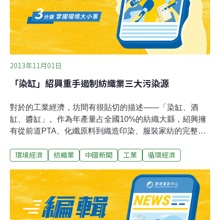
辦公室。目前這家紡織廠的廠區，除了員工宿舍，沒有任
何冷氣機設備，全部使用水簾式空調，舊廠房更
2013年11月01日
「染缸」紹興重手遏制紡織業三大污染源
對於的工業經濟，坊間有很貼切的描述——「染缸、酒
缸、醬缸」。作為年產量占全國10%的紡織大縣，紹興擁
有從前道PTA、化纖原料到織造印染、服裝家紡的完整產
業鏈。其中，印染產值占到全國的30%，占全縣工業經濟
環境經濟
紡織業
中國新聞
工業
循環經濟
的比重接近25%，是傳統支柱行業。但由於產業能源消耗
大，這個戶籍人口才72萬多的縣城，全社會燃煤消耗量占
全省的8%，工業廢水排放量占全省的6%，產業結構所引
發的環境問題突出。紹興縣從淘汰落後企業開始整治，紹
興縣有238家規模以上印染企業。到今年年底，達不到當
地58條整治驗收標準或上年度被列為淘汰類企業且未達標