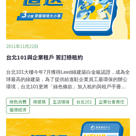
得各項有關電動車的資訊、最近充電站位置以及使用狀態
等資訊。車輛中心說，業者端也能遠端監控充電站，進行
電能分配管理，車輛充電有問題時也可遙控切斷，以確保
車輛安全，目前驗證平台已和充電站同步運作中，未來也
2011年11月22日
台北101與企業租戶 簽訂綠租約
台北101大樓今年7月獲得Leed綠建築白金級認證，成為全
球最高的綠建築，為了提供給進駐企業員工最環保的辦公
環境，台北101更將「綠色條款」加入租約與租戶手冊，
成為符合全球趨勢的「綠租約」。台北101大樓22日號與
綠色消費
綠建築
生活環境
台北101
企業社會責任
承租台北101最大面積的租戶安侯建業會計師事務所
（KPMG台灣所）再續10年租約，最特別的是，這是一份
循環經濟
包含環保約定的「綠租約」。台北101董事長林鴻明表
示，台北101與租戶共同努力落實綠租約，提供最健康最
環保的辦公環境。綠租約的內容包括使用的環境清潔用品