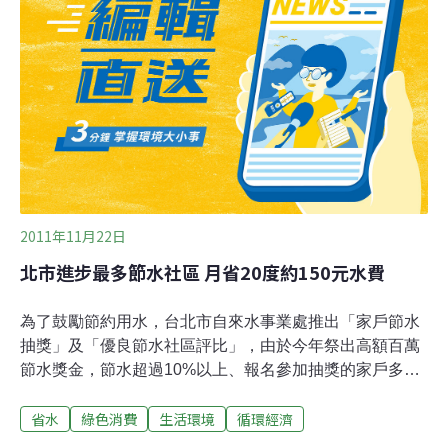
應符合環保標章、各樓層設六大類資源回收，鼓勵垃圾減
量並細項回收、裝修工程廢棄物回收、廚餘高比率回收再
利用、限制使用化學藥劑除蟲、全面回收雨水澆灌綠地、
節水、使用環保節能燈具、調控空氣二氧化碳含量等。
KPMG台灣所主席俞安恬也表示，KPMG全球各會員所也
致力推動減碳，經過3年努力，達到減少了29%的淨排放
量，相當於8萬5千台汽車一年
2011年11月22日
北市進步最多節水社區 月省20度約150元水費
為了鼓勵節約用水，台北市自來水事業處推出「家戶節水
抽獎」及「優良節水社區評比」，由於今年祭出高額百萬
節水獎金，節水超過10%以上、報名參加抽獎的家戶多達
1萬7千多戶，另外今年首度舉辦社區節水比賽，最佳節水
省水
綠色消費
生活環境
循環經濟
社區為政大華府第二社區，住戶每人每天使用水量約128
公升；至於進步最多的節水社區，每戶每天節水657公