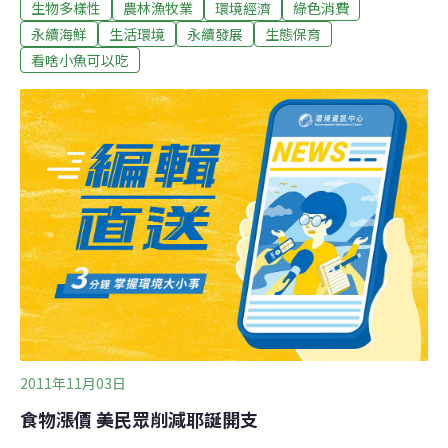
「魚類的定義是什麼？」這是我大學魚類學老師提出的第
生物多樣性
農林漁牧業
環境經濟
綠色消費
一個問題。如同小朋友的塗鴉般，當時我腦袋裡浮現出的
永續海鮮
生活環境
永續發展
生態保育
「典型」魚類有著紡錘狀的外形，後端有尾巴，背上有背
看啥小魚可以吃
鰭，兩側有胸鰭，肚子有腹鰭，身體蓋滿了透明鱗片，但
卻又有一些奇形怪狀的魚在挑戰這典型的魚類形象，白帶
魚便是其中之一。海中的銀色寶劍兇惡的長牙大口，細窄
的頭部後方有著長帶狀的身軀，高聳透明的背鰭從頭後延
伸至身體末端，尾鰭退化為細絲狀或者消失，腹鰭也退化
消失，再配上由許多細小銀鱗鋪織而成的銀亮體表，與其
說是魚，更像是一把劍，一把來自幽藍深海的神祕寶劍，
然而其兇惡的習性其實更甚刀劍！明朝的＜閩中海錯
2011年11月03日
食物漲價 美民眾削減耶誕開支