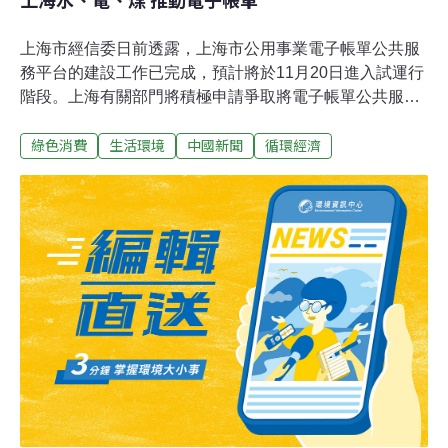
上海市經信委日前透露，上海市公用事業電子帳單公共服
務平台的建設工作已完成，預計將於11月20日進入試運行
階段。上海有關部門將積極申請爭取將電子帳單公共服務
平台列入明年的市政府實事專案，鼓勵更多市民用電子帳
綠色消費
生活環境
中國新聞
循環經濟
單，完成100萬張電子帳單的推廣。目前中國移動、中國
電信、中國聯通等主要通信運營商已推出電子帳單服務，
主要銀行業金融機構也全部或部分實現了帳單的電子化；
上海市目標今年內率先推出電力公司的電子帳單，再逐步
向水、燃氣等公用事業推廣。據上海市工商聯統計，以上
海市現有800萬戶家庭計算，平均每戶每月至少有3張公用
事業帳單（水、電、煤）、3張銀行對帳單，全市平均月
帳單總數為4800萬張；一張紙質帳單加上其信封約重3公
克，全市每月帳單投寄一項就需耗紙約144噸；若全以木
材為原料，每年需消耗森林近2000畝。通過推廣電子帳
單，將有效減少上述浪費。