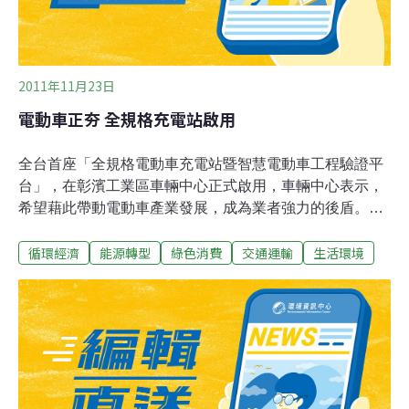
2011年11月23日
電動車正夯 全規格充電站啟用
全台首座「全規格電動車充電站暨智慧電動車工程驗證平
台」，在彰濱工業區車輛中心正式啟用，車輛中心表示，
希望藉此帶動電動車產業發展，成為業者強力的後盾。經
濟部技術處副處長林全能表示，台灣首座全規格充電站誕
循環經濟
能源轉型
綠色消費
交通運輸
生活環境
生，對台灣發展電動車是重要的里程碑，因為電動車零組
件產業都以全球外銷為導向，政府在支持產業產品研發
時，須進行全面考量，以因應世界不同的充電規格。林全
能說，充電站有完善的充電測試設施，且規格上也與歐美
各國接軌，未來將提供給國內業者各式產品的驗證環境，
成為台灣發展電動車的強力後盾。車輛中心表示，除了全
規格充電站之外，也發展出智慧電動車工程驗證平台，平
台整合台灣的ICT智慧科技，藉由雲端網路，車主可以獲