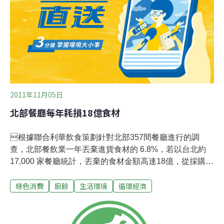
裝，改採步行、騎自行車或搭乘大眾運具參加喜宴。喜宴
食材應以在地農特產為主，鼓勵賓客自行攜帶餐具。擔任
竹科工程師的劉先生與女友相戀10年，準備在年底步上紅
毯，他對於綠色婚禮的概念相當認同，「喜餅、婚宴地點
都來不及改了，不過菜色還可以調整
2011年11月05日
北部餐廳每年耗損18億食材
根據聯合利華飲食策劃針對北部357間餐廳進行的調
查，北部餐飲業一年丟棄進貨食材的 6.8%，若以台北約
17,000 家餐廳統計，丟棄的食材金額高達18億，從採購到
最末端出餐，每個環節都會造成食材的浪費；最主要的原
綠色消費
廚餘
生活環境
循環經濟
因是儲存不當，其次是採購過量及餐廳無法掌握消費者需
求。為了提升食材使用率，聯合利華飲食策劃也將與醒吾
科技大學共同設計「永續廚房」手冊，包括廚房管理、餐
廳管理等，針對廚師所遇到的問題提出改善準則，讓減少