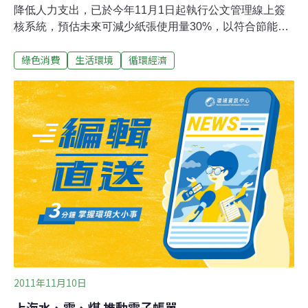
降低人力支出，已於今年11月1日起執行公文管理線上簽
核系統，預估未來可減少紙張使用量30%，以符合節能減
碳的趨勢，此舉也在公文處理全程電子化的目標實踐中，
綠色消費
生活環境
循環經濟
跨出了踏實的第一步。在透過電子文件的型式，將檔案經
由網路下載至可供操作的平台，如個人電腦或是新興的平
板電腦。閱讀電子化後預期可降低對紙張的依賴和木材紙
漿的消耗，另透過網路，資訊傳播的速度將優於人工傳
遞，有助於減少業務辦理的成本支出。而在民間機構中，
產業資訊中心所發布的價格資訊，已成為公共工程及民間
工程預算編列的參考依據，近日為順應時代趨勢，推動了
平面刊物的電子化，以服務廣大的讀者。除此之外，也同
步進行電子資料庫內等三千多筆資源代碼的更新作業，以
配合施工綱要規範、細目原則表修正後之公共工程經費電
腦估價系統，協助讀者獲取最正確的資訊，節省公共工程
預算書的彙編時間。
2011年11月10日
上海水、電、煤 推動電子帳單