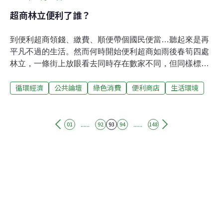
超商林立便利了誰？
到便利超商領錢、繳費、順便帶個國民便當…聽起來是再
平凡不過的生活。然而何時開始便利超商如雨後春筍四處
林立，一條街上放眼看去同時存在數家不同，但同樣標榜
是24小時不打烊的好鄰居，販賣的商品90%內容相同；有
循環經濟
公共論壇
綠色消費
便利商店
生活環境
時甚至就在對街互別苗頭，唯一的差別僅僅是不同的明星
代言人，不同的點數兌換商品，令人不禁深思究竟我們需
要這麼多的便利超商嗎？拜日本之賜，超商提供越來越多
元的服務與齊全的商品，在日本甚至標榜一天所需，通通
......
......
01
92
93
94
148
可以在超商解決；然而明亮的擺設清爽的動線，其實背後
是由刺激消費的商業機制操控，主打的餐食看似解決了都
市人飲食問題，但其實是食品製造業利用通路之名，滲透
入人們每一天的生活。在我們不自覺中走入便利超商，毫
無抵抗力下購買我們可能不需要的商品或零食，再利用點
數公仔的召喚，製造出更多的資源浪費。傳統雜貨店的人
情味太沉重，便利超商提供的是寂寞都市人渴望的便利和
親切服務，在冷漠的城市奔走，至少有人願意給自己