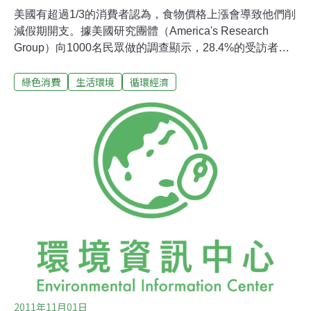
美國有超過1/3的消費者認為，食物價格上漲會導致他們削
減假期開支。據美國研究團體（America's Research
Group）向1000名民眾做的調查顯示，28.4%的受訪者表
示，食物價格飆漲「或多或少」會使得他們削減耶誕假期
綠色消費
生活環境
循環經濟
購物金額；而7.2%的受訪者則表示，他們「當然會」削減
購物金額。耶誕假期即將到來，零售商們也準備好要搶攻
市場。美國全國零售聯盟 （National Retail Federation）
本月初預測，扣除汽車、汽油和餐廳等行業，美國零售業
銷售額在11月和12月將會上漲2.8%。愈來愈多的零售業者
紛紛採用預約購貨（layway）方案，消費者可以先付一筆
訂金保留商品，只要在耶誕節前全額付清即可。有超過
17%的受訪者表示會使用預約購貨方案。包括全球零售業
龍頭沃爾瑪公司（Wal-Mart StoresInc.）也再度針對玩具
和電子產品推出預約購貨方案。今年最夯的禮品首選當然
2011年11月01日