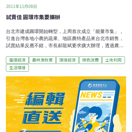
2011年11月08日
試賣佳 圓環市集要擴辦
台北市建成圓環開始轉型，上周首次成立「能量市集」，
引進台灣各地小農的蔬果、地區農特產品來台北市銷售，
試賣結果反應不錯，市長郝龍斌要求擴大辦理，透過農產
公司與全台農會建立平台，將地區特產直銷台北市，解決
循環經濟
農林漁牧業
環境經濟
綠色消費
土地利用
滯銷問題。北市府上周舉辦的能量市集，讓清境農場的甜
柿、高山高麗菜、茭白筍、梨山烏龍茶、大禹嶺的蜜蘋
生活環境
果、南投中寮鄉的山蕉與芭蕉，透過「小農」帶來台北市
銷售，吸引不少市民採購。郝龍斌上午在市政會議中，針
對北市府產業發展局在北市成圓環辦理能量市集活動推動
圓環轉型，他說，台灣是「水果王國」，聽到最近全台農
產品有滯銷情況，覺得難過又可惜，例如台中新興梨、花
蓮鶴岡文旦、宜蘭金桔、還有之前的香蕉，他認為果農辛
苦工作，卻得不到成果。為了擴大辦理能量市集，郝龍斌
上午責由副市長陳雄文擔任召集人，指示產發局主動聯繫
台北農產公司，以及台北花博期間與全台相關農會所建立