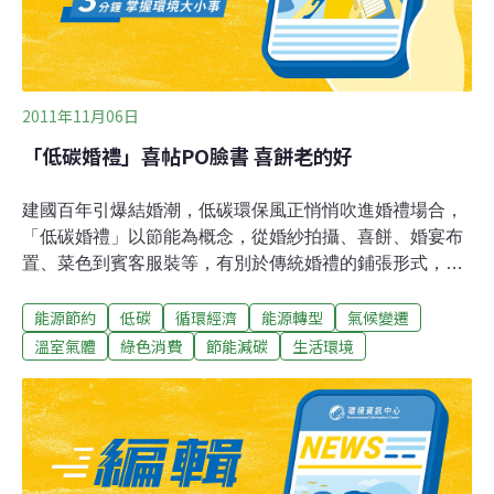
的平台與管道，協助各縣市，大力促銷的農產品。
2011年11月06日
「低碳婚禮」喜帖PO臉書 喜餅老的好
建國百年引爆結婚潮，低碳環保風正悄悄吹進婚禮場合，
「低碳婚禮」以節能為概念，從婚紗拍攝、喜餅、婚宴布
置、菜色到賓客服裝等，有別於傳統婚禮的鋪張形式，愈
來愈受到民眾認同。環保署鼓勵新人舉辦「低碳婚禮」，
能源節約
低碳
循環經濟
能源轉型
氣候變遷
全台有18對新人入圍初選，桃園縣包辦3對，環保局長陳
世偉表示，去年全台有13萬9000對新人結婚，以每場婚禮
溫室氣體
綠色消費
節能減碳
生活環境
平均14.5公噸的碳排量計算，總排碳量就高達200萬噸，
等於全台多出17萬人口的排碳量，綠色婚禮救地球已漸成
趨勢。環保局表示，入圍低碳婚禮初選的新人創意十足，
婚紗照拍攝選鄰近景點，婚紗照只沖洗1張作紀念；宴客
地點選在距離大眾運輸場站不遠的餐廳，鼓勵賓客不穿西