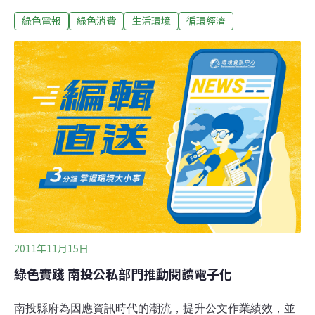
後，同時寫下另一項紀錄，並帶領全球出版業的「環保轉
綠色電報
綠色消費
生活環境
循環經濟
型」風潮。這麼神奇的事情，就讓我們繼續看下去…長期
以來，出版業因為需要使用大量紙張印製成書，向來都被
認為是不環保的產業，也一直在思索更環保的方式。2007
年在全球熱鬧問世的英語版第七集《哈利波特》，全面採
用「環保紙張」，總共有16個國家的出版社參與這項計
畫，是「出版史上規模最大的環保運動」。根據環保研究
機構Market Initiative估計，光是這項出版計畫，預計就可
挽救將近20萬棵樹木，大約等於2.5個紐約中央公園，這些
樹木可吸收將近800萬公斤的溫室氣體，大約等於1,600輛
汽車一年的排放量。《哈利波特》第七集採用環保紙張，
影響的不光只是「地球
2011年11月15日
綠色實踐 南投公私部門推動閱讀電子化
南投縣府為因應資訊時代的潮流，提升公文作業績效，並