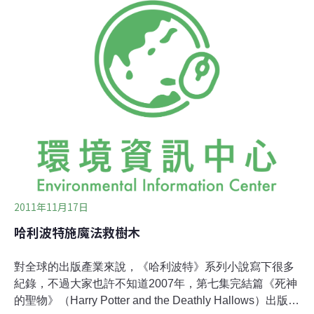
升，一個月省下了150元的水費。台北市自來水事業處企
畫科長吳能鴻說，最佳節水的社區政大華府第二社區，住
戶每人每天使用128公升的水量，相較於台北市民每人每
天用水225公升，少了一百多公升，節水成績相當不錯。
至於進步最多的新潤悅峰公寓大廈，比較去年平均每戶每
天節省了657公升的水，一個月下來，每個月也省下了20
度水、150元左右的水費。吳能鴻說，社區節水可以從家
戶用水、社區用水做起，除了使用省水設備，例如馬桶換
成省水裝置，每按一次馬桶沖水就可以省好幾公升水量，
而除了換成省水裝置，也可以聰明用
2011年11月17日
哈利波特施魔法救樹木
對全球的出版產業來說，《哈利波特》系列小說寫下很多
紀錄，不過大家也許不知道2007年，第七集完結篇《死神
的聖物》（Harry Potter and the Deathly Hallows）出版