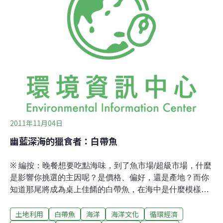
食材浪費從廚房開始。
2011年11月04日
幽藍深海的獵食者：白帶魚
※ 編按：晚餐想要吃點海味，到了魚市場/超級市場，什麼
是影響你挑選的主因呢？是價格、偏好，還是產地？而你
知道那尾將成為桌上佳餚的白帶魚，在海中是什麼模樣？
牠的習性又是什麼？今日專欄，除了看看這擁有銀亮身軀
土地利用
白帶魚
海洋
海洋文化
循環經濟
的凶狠角色，也請一同來關心海洋資源逐漸減少的危機！