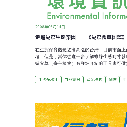
2008年06月14日
走進蝴蝶生態樂園──《蝴蝶食草圖鑑》
在生態保育觀念逐漸高漲的台灣，目前市面上
考，但是，當你想進一步了解蝴蝶生態時才發
蝶食草（寄主植物）有詳細介紹的工具書可供
以木本和草本植物來做分科介紹，而每種蝴蝶
草，可能橫跨不同科別，甚至包含木本或是草
生物多樣性
自然書訊
蜜源植物
蝴蝶
生
食草，只能經由蝴蝶圖鑑上列出的植物名稱，
認識……單單想要認識一種蝴蝶的食草，就要
到想要的東西，讓認識蝴蝶食草成了件大工程
深入了解蝴蝶生態的熱情。《蝴蝶食草圖鑑》
問題解套的一大福音！本書的作者林柏昌和林
保育學會服務，對於推廣蝴蝶保育不遺餘力，
驗，讓他們深知喜歡蝴蝶的讀者缺少的是什麼