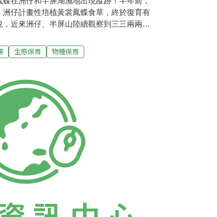
鳳蝶在洲仔和半屏湖濕地出現蹤跡！半年前，
、洲仔計畫性培植黃裳鳳蝶食草，終於復育有
說，近來洲仔、半屏山陸續觀察到三三兩兩黃
看見揮舞著黑、黃翅膀的景象，「實在令人興
灣濕地聯盟半年前在洲仔和半屏湖種植港口馬
蝶
生態保育
物種保育
引黃裳鳳蝶幼蟲到此覓食，形成優勢蝴蝶族
彥表示，過去為洲仔、半屏湖濕地環境監測調查
二級保育類的黃裳鳳蝶棲息，但過度的開發卻
幼蟲找不到食物吃，來不及蛹化就死亡，以致
外來種蝴蝶紋白蝶，迅速在濕地內成長茁壯。
工都不約而同發現黃裳鳳蝶蹤影，飛舞在蜜源
奮，日後除將持續密切觀察，並將擴大栽種馬