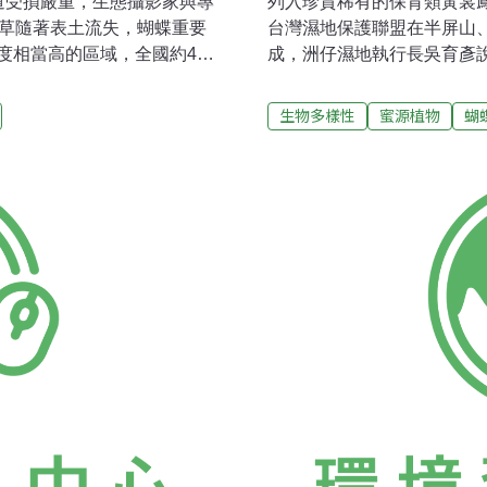
道受損嚴重，生態攝影家與專
列入珍貴稀有的保育類黃裳
食草隨著表土流失，蝴蝶重要
台灣濕地保護聯盟在半屏山
相當高的區域，全國約400
成，洲仔濕地執行長吳育彥
200種，但日前610水災，
裳鳳蝶，飛舞流連花叢間，
成一層，岸邊步道流失，賞
奮」。為復育黃裳鳳蝶，台
生物多樣性
蜜源植物
蝴
攝影家劉明浩指出，蝴蝶繁
兜鈴、異葉馬兜鈴，希望吸
迅速縮小，溪流暴漲不僅帶
群。 洲仔濕地執行長吳育
說員李榮芳指出，部分蝶種
時，發現兩濕地原本就有第
草消失，很有可能在隔年，
造成黃裳鳳蝶食草被毀除，
黃裳族群數量銳減，反而是
吳育彥說，近來許多濕地志
植物汲取花蜜，真的令人振
兜鈴。