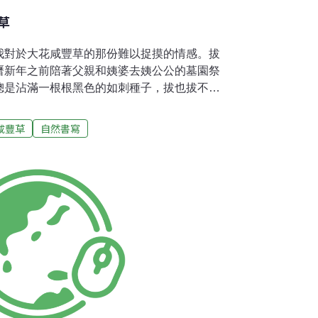
草
我對於大花咸豐草的那份難以捉摸的情感。拔
曆新年之前陪著父親和姨婆去姨公公的墓園祭
總是沾滿一根根黑色的如刺種子，拔也拔不
」。是我與咸豐草的初遇。稍長，哥會摘取尚
射我；而從小咕嚕和小瑀魚會追著阿德玩開
咸豐草
自然書寫
子仨彼此捉弄追逐的遊戲。蝴蝶熱愛的蜜源植
蝶園，發現到處都是刻意保留的大花咸豐草，
源植物，那是我重新認識大花咸豐草，用不同
豐草，就必須時時剪去它們尚未成熟的果實，
與那些黑黑刺刺的「狗雞毛」長期奮戰。我也
實時，發現了蝴蝶對於大花咸豐草的利用，以
在我們看來似乎行將枯萎凋零的花朵，仍能夠
了蝴蝶知曉它