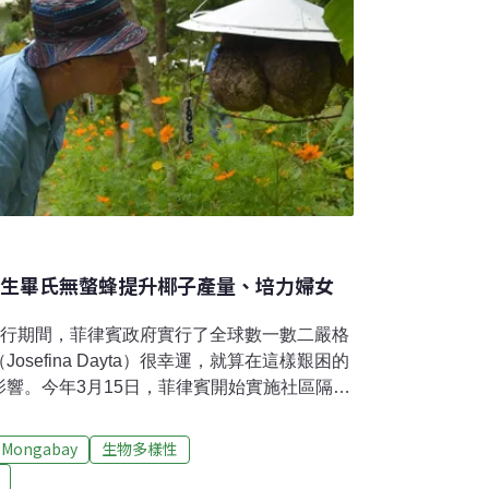
原生畢氏無螫蜂提升椰子產量、培力婦女
9）流行期間，菲律賓政府實行了全球數一數二嚴格
sefina Dayta）很幸運，就算在這樣艱困的
響。今年3月15日，菲律賓開始實施社區隔
工作仍在一座位於馬尼拉西南方、比柯爾區
alay Buhay sa Uma Bee Farm，簡稱
Mongabay
生物多樣性
黛塔是蜂場中不可或缺的園丁，她的工作內容包