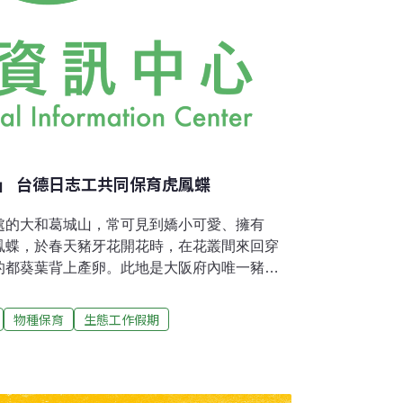
」 台德日志工共同保育虎鳳蝶
處的大和葛城山，常可見到嬌小可愛、擁有
鳳蝶，於春天豬牙花開花時，在花叢間來回穿
的都葵葉背上產卵。此地是大阪府內唯一豬牙
來，由於盜採以及周圍植物入侵的問題，造成
影響到日本虎鳳蝶在此之生長。上星期，來自台
物種保育
生態工作假期
及3位日本志工，一同來到大和葛城山， 協助
有種。此次行動是由「大阪綠信託協會」主
植物生長的華箬竹（Sasamorpha）移除，
源植物──豬牙花（E. japonicum）與都