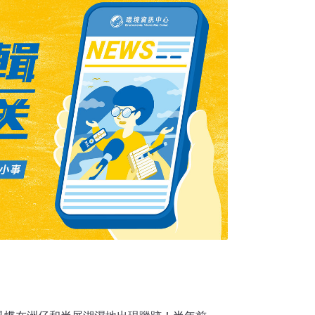
pera）的生長空間，讓日本虎鳳蝶可以在此繼續繁衍。
護會的代表宮平絹枝女士，每週會到葛城山三
行日本虎鳳蝶的保育行動，