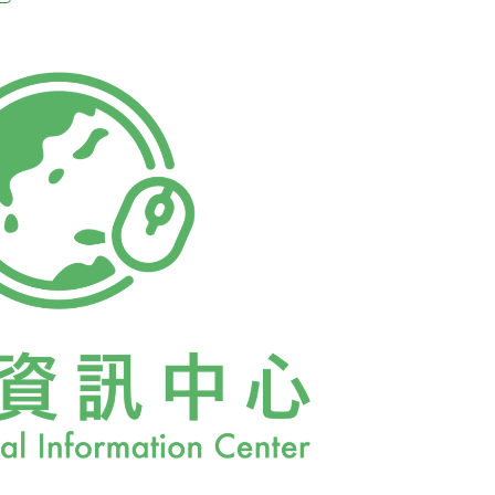
葉子與除草。她說，這些對於維繫蜂場狀態來
這些工作有助於蜜源植物繁盛開花，提供蜜蜂
ngabay》。一片開花植物蔓生的開放空間，是
蜂場之所以重要，在於蜂場的產出與品質，深
。儘管每年都有颱風肆虐，但因為有BBu蜂
以提