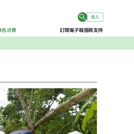
登入
綠色消費
訂閱電子報
捐款支持