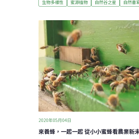
生物多樣性
蜜源植物
自然谷之星
自然書
青。說到大青，不少人都會直覺地聯想到別名
（Strobilanthes cusia），但兩者除
可遠了，前者大青是屬於唇形科，後者馬藍卻
也頗有差異，大青是小灌木而馬藍則是草本植
不少能染布的植物也都有大菁、大青或是小青
關資訊時，非常容易出現同名異種的情形發生
大青有染布功能，但中文資料總是難以確定本文介紹
cyr
2020年05月04日
來養蜂，一起一起 從小小蜜蜂看農業新