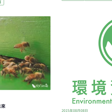
括為植物澆水、剪除乾枯的
寫
大菁或染布青的馬藍
說，都是很重要的工作。「
了名字的讀音相近，其實親緣關係差得
營養來源」，黛塔告訴《Mo
是爵床科植物；外型上兩者
養蜂工作必備的蜂場。維繫
物。除了馬藍外，亞州地區
切影響蜜蜂的生長與產蜜行為
等別稱，這導致查找大青相
場，附近地區的椰子產量得
。雖然網路上有不少資料說
的「Clerodendrum
未來
2015年08月08日