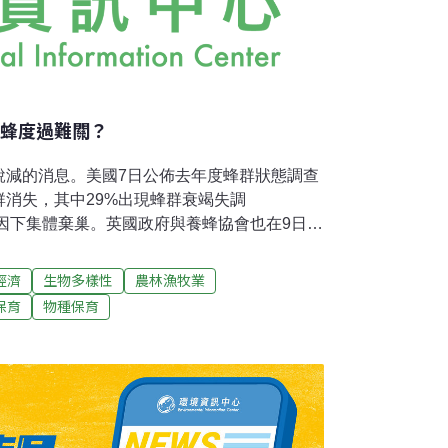
蜜蜂度過難關？
銳減的消息。美國7日公佈去年度蜂群狀態調查
群消失，其中29%出現蜂群衰竭失調
因下集體棄巢。英國政府與養蜂協會也在9日表
疾病共同打擊下，英國2007年冬季折損了超
幾乎全軍覆沒，如果沒有養蜂人士的努力，再過
經濟
生物多樣性
農林漁牧業
般民眾也可以幫助倖存的蜜蜂度過難關，英國
保育
物種保育
維斯博士（Ivor Davis）對此提出了幾項建
當蜜蜂族群成長到一定的數目，會自然結隊飛
」（swarming）現象有助於蜜蜂繁衍。如
附近的蜂農幫忙將蜂群集中帶走。分蜂時蜜蜂
，僅在受到侵擾或被水柱噴灑時會被激怒。栽
業區，蜜蜂依賴園藝植物的花粉花蜜作為均衡