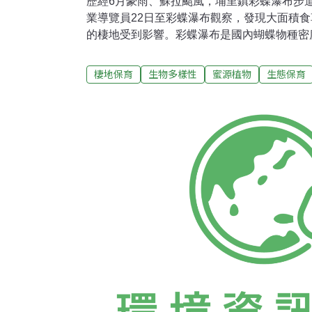
歷經6月豪雨、蘇拉颱風，埔里鎮彩蝶瀑布步
業導覽員22日至彩蝶瀑布觀察，發現大面積
的棲地受到影響。彩蝶瀑布是國內蝴蝶物種密度
種蝴蝶，認真走一趟彩蝶瀑布步道，即能發現約
從上游帶來大量土石，原本三層的彩蝶瀑布變
棲地保育
生物多樣性
蜜源植物
生態保育
蝶人需涉溪水而過，才能走到瀑布下方。生態
殖力雖強，不過一旦食草流失，族群規模便會
走土石，也帶走土壤上的食草及蜜源植物；解
集中在特定區域，即使看似族群昌盛，一旦食
只吃特定食草的蝶種就消失了。