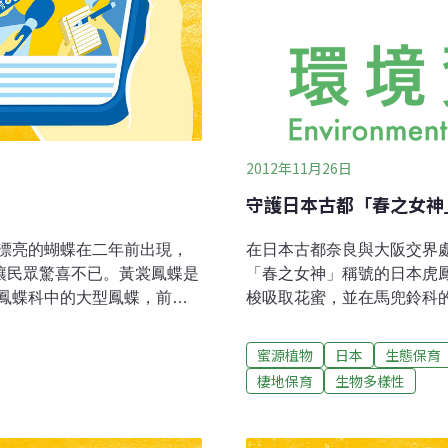
2012年11月26日
守護日本古都「春之女神
漂亮的蝴蝶在二年前出現，
在日本古都奈良與大阪交界
讓民眾驚喜不已。黃裳鳳蝶是
「春之女神」稱號的日本虎
鳳蝶科中的大型鳳蝶，前翅
梭吸取花蜜，並在馬兜鈴科
，與寬尾鳳蝶、大紫蛺蝶、
花的自然生長地。但是近年
蝶。永樂村長蔡玉心表示，
豬牙花數量的減少， 進而
蜜源植物
日本
生態保育
華他卡藤、港口馬兜鈴、馬利
灣的2位志工、1位德國志工
棲地保育
生物多樣性
青斑蝶等十餘種蝴蝶前來，
保育日本虎鳳蝶這種日本特
年來了3、4隻，102年的數
辦，定期將繁衍過盛而影響其他
、孵化，並且順利的破蛹而
主要目的是增加虎鳳蝶的食草及蜜