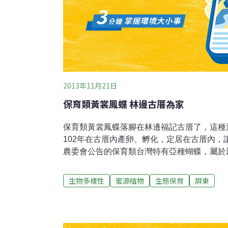
2013年11月21日
保育類黃裳鳳蝶 林邊古厝為家
保育類黃裳鳳蝶落腳在林邊福記古厝了，這種
102年在古厝內產卵、孵化，定居在古厝內，
農委會公告的保育類台灣特有亞種蝴蝶，屬於
為黑色、後翅為金黃色、翅緣有長鋸齒狀黑斑
珠光鳳蝶、曙鳳蝶被列為全台五大保育類的蝴
生物多樣性
蜜源植物
生態保育
屏東
福記古厝內種植有100多棵的蝴蝶蜜源，包括
筋、水柳等，吸引了紅蚊鳳蝶、樺斑蝶、淡紋
黃裳鳳蝶是前年開始出現，起初只有1隻，101
量不但增加至20隻左右，而且在古厝內產卵