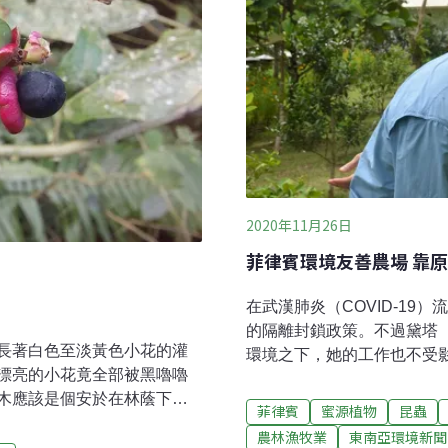
2020年11月26日
菲律賓環境友善農場 靠
在武漢肺炎（COVID-1
的隔離封鎖政策。不過黛塔（Jo
長著白色至淡黃色小花的灌
環境之下，她的工作也不受影
漂亮的小花竟全部被黑嚕嚕
離；與此同時，維繫蜂群的
木應該是個安於在林蔭下生
（Bicol）的「烏瑪蜜蜂農場」（B
菲律賓
蜜源植物
昆蟲
搶陽光把自己長成瑜珈大
BBu）內進行著。53歲的
農林漁牧業
東南亞環境新聞
混的植物界菜市場名——大