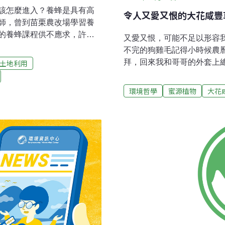
該怎麼進入？養蜂是具有高
令人又愛又恨的大花咸豐
師，曾到苗栗農改場學習養
的養蜂課程供不應求，許多
又愛又恨，可能不足以形容
課，讓一般人也有機會了解
不完的狗雞毛記得小時候農
蜂，因為養蜂而了解到蜜蜂
拜，回來我和哥哥的外套上
土地利用
開始，國際間發生蜜蜂大量消
完。姨婆說，那是「狗雞毛
胺，會嚴重影響蜜蜂的記
未成熟的咸豐草果實當飛鏢
環境哲學
蜜源植物
大花
里發生蜜蜂大量暴斃，也與農
始，咸豐草飛鏢也是他們父
越多，也會讓更多人希望用
物三年多前偶然走進清華蝴
的傷害。養蜂班學員的蜂
知道它是多種蝴蝶深愛的蜜
，觀摩不同的飼養方式。學
的角度。然而，養著大花咸
把草酸氣化，再把煙霧灌入
讓它們持續開花，否則就要
在揀選、搜尋著要修剪的果
及頓悟一朵花的價值。有些
深得蝴蝶的厚愛。然而，除