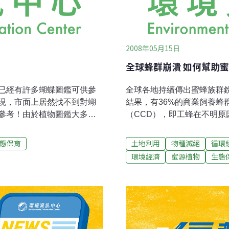
2008年05月15日
全球蜂群崩潰 如何幫助
已經有許多蝴蝶圖鑑可供參
全球各地持續傳出蜜蜂族群
現，市面上居然找不到對蝴
結果，有36%的商業飼養蜂
參考！由於植物圖鑑大多是
（CCD），即工蜂在不明原
又可能有多種植物作為食
示，在惡劣天候、環境壓力和
本植物，此時想認識蝴蝶的
過1/5的蜂群。野蜂族群也
態保育
土地利用
物種滅絕
循環
再去比對相關的植物圖鑑做
幾年蜜蜂就可能絕跡。但一
環境經濟
蜜源植物
生態
翻上好幾本植物圖鑑才能找
養蜂大師、養蜂協會前任會長戴
，也澆熄了不少愛好者想要
議，值得參考。保護蜂群：
一書的出版，可說是為上述
離原巢，建立新巢，這種「分蜂
有義先生，長期在台灣蝴蝶
果發現群集的蜜蜂，可聯絡
豐富的演講和帶隊解說經
通常相當溫和、不具危險性
，怎樣的圖鑑方便使用；畢
植蜜蜂喜愛的植物：在非農