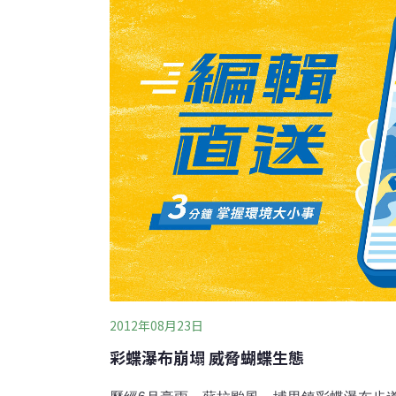
出，使得黃裳鳳蝶的數量不斷的增加。
2012年08月23日
彩蝶瀑布崩塌 威脅蝴蝶生態