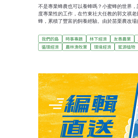
不是專業蜂農也可以養蜂嗎？小蜜蜂的世界，
度專業性的工作，在竹東社大任教的郭文祺老
蜂，累積了豐富的飼養經驗。由於苗栗農改場
人報不到名，於是他開始在竹東社大開設養蜂
養蜂技術。一開始他是為了填滿農閒時間而養
我們的島
時事專題
林下經濟
友善農業
的困境，經常在課程裡分享心得。2006年底
循環經濟
農林漁牧業
環境經濟
蜜源植物
失的事件，學者發現類尼古丁農藥，例如益達
憶，使牠們無法回巢。2019年夏天，南投埔
藥有關。郭文祺說，透過養蜂，關心蜜蜂的人
自然農法或有機農法去耕作，避免農藥對蜜蜂
場，都是教室，課程會安排學員到各自的蜂場
員劉侑錦上網買了一個特殊器材，可以用高溫
蜂箱，這是為了消除蜜蜂的一種