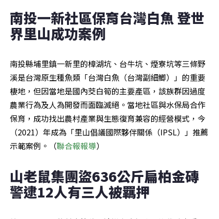
南投一新社區保育台灣白魚 登世
界里山成功案例
南投縣埔里鎮一新里的樟湖坑、台牛坑、煙寮坑等三條野
溪是台灣原生種魚類「台灣白魚（台灣副細鯽）」的重要
棲地，但因當地是國內茭白筍的主要產區，該族群因過度
農業行為及人為開發而面臨滅絕。當地社區與水保局合作
保育，成功找出農村產業與生態復育兼容的經營模式，今
（2021）年成為「里山倡議國際夥伴關係（IPSL）」推薦
示範案例。（
聯合報報導
）
山老鼠集團盜636公斤扁柏金磚 
警逮12人有三人被羈押