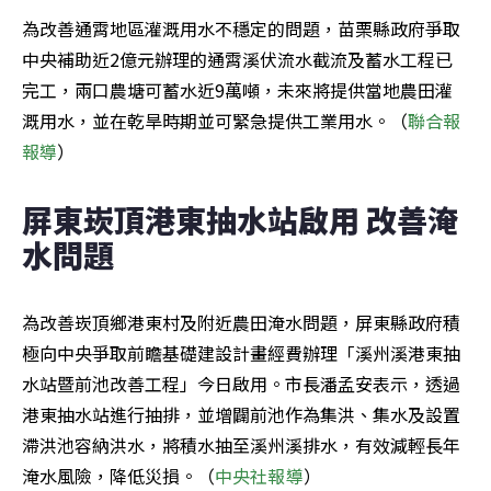
為改善通霄地區灌溉用水不穩定的問題，苗栗縣政府爭取
中央補助近2億元辦理的通霄溪伏流水截流及蓄水工程已
完工，兩口農塘可蓄水近9萬噸，未來將提供當地農田灌
溉用水，並在乾旱時期並可緊急提供工業用水。（
聯合報
報導
）
屏東崁頂港東抽水站啟用 改善淹
水問題
為改善崁頂鄉港東村及附近農田淹水問題，屏東縣政府積
極向中央爭取前瞻基礎建設計畫經費辦理「溪州溪港東抽
水站暨前池改善工程」今日啟用。市長潘孟安表示，透過
港東抽水站進行抽排，並增闢前池作為集洪、集水及設置
滯洪池容納洪水，將積水抽至溪州溪排水，有效減輕長年
淹水風險，降低災損。（
中央社報導
）