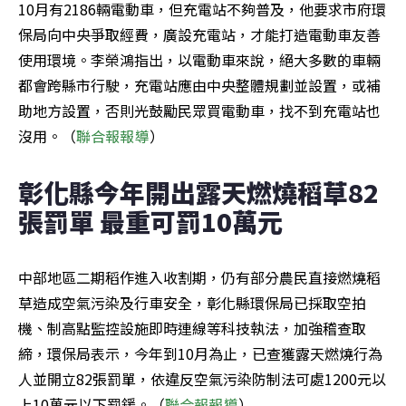
10月有2186輛電動車，但充電站不夠普及，他要求市府環
保局向中央爭取經費，廣設充電站，才能打造電動車友善
使用環境。李榮鴻指出，以電動車來說，絕大多數的車輛
都會跨縣市行駛，充電站應由中央整體規劃並設置，或補
助地方設置，否則光鼓勵民眾買電動車，找不到充電站也
沒用。（
聯合報報導
）
彰化縣今年開出露天燃燒稻草82
張罰單 最重可罰10萬元
中部地區二期稻作進入收割期，仍有部分農民直接燃燒稻
草造成空氣污染及行車安全，彰化縣環保局已採取空拍
機、制高點監控設施即時連線等科技執法，加強稽查取
締，環保局表示，今年到10月為止，已查獲露天燃燒行為
人並開立82張罰單，依違反空氣污染防制法可處1200元以
上10萬元以下罰鍰。（
聯合報報導
）