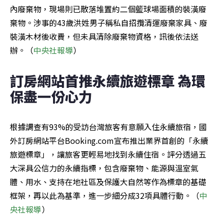
內廢棄物，現場則已散落堆置約二個籃球場面積的裝潢廢
棄物。涉事的43歲洪姓男子稱私自招攬清運廢棄家具、廢
裝潢木材後收費，但未具清除廢棄物資格，訊後依法送
辦。（
中央社報導
）
訂房網站首推永續旅遊標章 為環
保盡一份心力
根據調查有93%的受訪台灣旅客有意願入住永續旅宿，國
外訂房網站平台Booking.com宣布推出業界首創的「永續
旅遊標章」，讓旅客更輕易地找到永續住宿。評分透過五
大深具公信力的永續指標，包含廢棄物、能源與溫室氣
體、用水、支持在地社區及保護大自然等作為標章的基礎
框架，再以此為基準，進一步細分成32項具體行動。（
中
央社報導
）