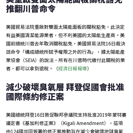
推翻川普命令
美國貿易法院重啟對雙面太陽能面板的關稅豁免，此決定
有益美國清潔能源業者，但不利美國的太陽能生產商。美
國前總統川普去年取消關稅豁免，美國貿易法院16日裁決
該命令「構成總統所賦予權限之外的行為」，據太陽能產
業協會（SEIA）的說法，所有在川普時代繳付此關稅的業
者，都可以拿到退稅。（
經濟日報
報導
）
減少破壞臭氧層 拜登促國會批准
國際條約修正案
美國總統拜登16日敦促聯邦參議院支持批准2019年蒙特婁
議定書《基加利修正案》（Kigali Amendment），這項
由124國共同簽署的修正案推動旨在減少會破壞地球臭氧