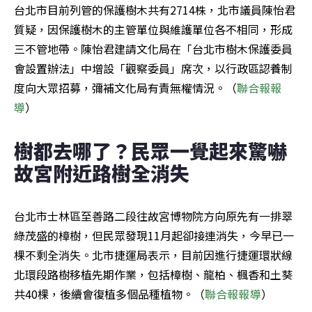
台北市目前列管的保護樹木共有2714株，北市議員陳怡君
質疑，因保護樹木的主管單位與維護單位各不相同，形成
三不管地帶。陳怡君建請文化局在「台北市樹木保護委員
會設置辦法」中增設「觀察委員」席次，以行政區認養制
度向大眾招募，彌補文化局有責無權情況。（
聯合報報
導
）
樹都去哪了？民眾一覺起來驚嚇 
故宮附近路樹全消失
台北市士林區至善路二段往故宮博物院方向原先有一排翠
綠茂盛的樟樹，但民眾發現11月起卻接連消失，今早已一
棵不剩全消失。北市捷運局表示，目前因進行捷運環狀線
北環段路樹移植先期作業，包括樟樹、龍柏、楓香和土葵
共40棵，後續會復植多個品種植物。（
聯合報報導
）