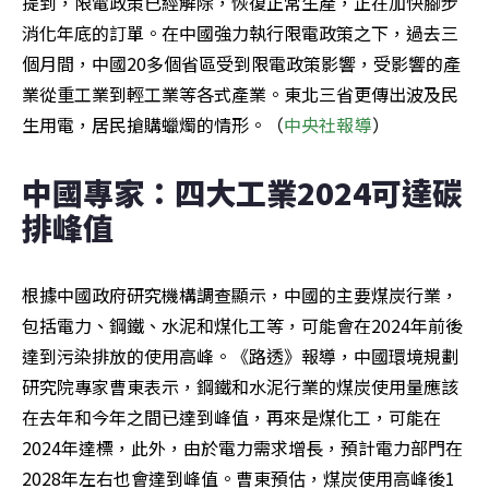
提到，限電政策已經解除，恢復正常生產，正在加快腳步
消化年底的訂單。在中國強力執行限電政策之下，過去三
個月間，中國20多個省區受到限電政策影響，受影響的產
業從重工業到輕工業等各式產業。東北三省更傳出波及民
生用電，居民搶購蠟燭的情形。（
中央社報導
）
中國專家：四大工業2024可達碳
排峰值
根據中國政府研究機構調查顯示，中國的主要煤炭行業，
包括電力、鋼鐵、水泥和煤化工等，可能會在2024年前後
達到污染排放的使用高峰。《路透》報導，中國環境規劃
研究院專家曹東表示，鋼鐵和水泥行業的煤炭使用量應該
在去年和今年之間已達到峰值，再來是煤化工，可能在
2024年達標，此外，由於電力需求增長，預計電力部門在
2028年左右也會達到峰值。曹東預估，煤炭使用高峰後1