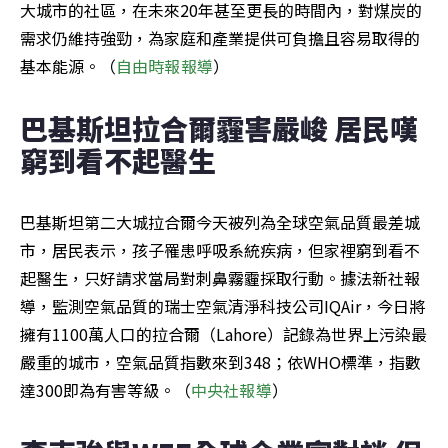
大城市的社區，在未來20年甚至更長的時間內，對煤炭的
需求仍維持強勁，為家庭和產業提供可負擔且容易取得的
基本能源。（
自由時報報導
）
巴基斯坦拉合爾霾害嚴峻 居民嘆
窮到看不起醫生
巴基斯坦第二大城拉合爾今天被列為全球空氣品質最差城
市，居民表示，孩子罹患呼吸系統疾病，但家裡窮到看不
起醫生，只好請求當局對刺鼻霧霾採取行動。據法新社報
導，監測空氣品質的瑞士空氣清淨科技公司IQAir，今日將
擁有1100萬人口的拉合爾（Lahore）記錄為世界上污染最
嚴重的城市，空氣品質指數來到348；依WHO標準，指數
達300即為有害等級。（
中央社報導
）