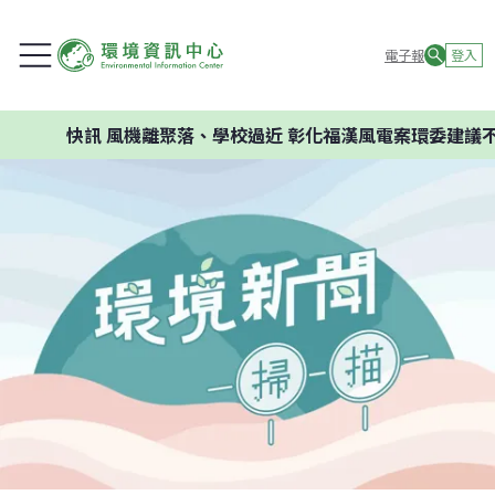
電子報
登入
快訊
風機離聚落、學校過近 彰化福漢風電案環委建議不應開發