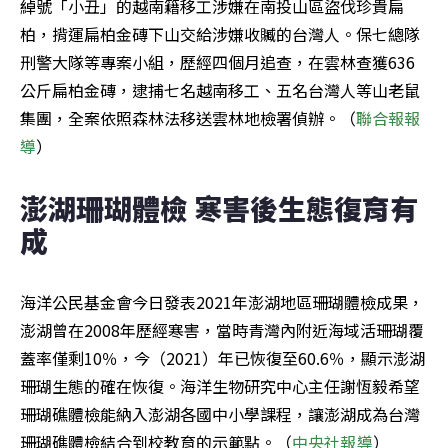
綽號「小丑」的越南籍移工涉嫌在南投山區盜伐珍貴扁
柏，揹運扁柏金磚下山交給涉嫌收贓的台灣人。保七總隊
刑警大隊等專案小組，歷經四個月追查，在雲林查獲636
公斤扁柏金磚，逮捕七名越南移工、五名台灣人等山老鼠
集團，全案依照森林法移送雲林地檢署偵辦。（
聯合報報
導
）
澎湖珊瑚體檢 寒害後生態復育有
成
海洋公民基金會今日發表2021年澎湖地區珊瑚體檢成果，
澎湖曾在2008年歷經寒害，當時青灣內附近海域活珊瑚覆
蓋率僅剩10％，今（2021）年已恢復至60.6％，顯示澎湖
珊瑚生態的確在恢復。海洋生物研究中心主任謝恆毅希望
珊瑚礁體檢能納入澎湖各國中小學課程，讓澎湖成為台灣
珊瑚礁體檢結合到校教育的示範點。（
中央社報導
）