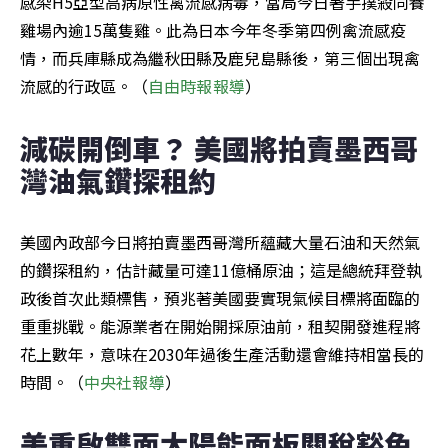
感染H5亞型高病原性禽流感病毒，當局今日著手撲殺同養
雞場內逾15萬隻雞。此為日本今年冬季第四例禽流感疫
情，而兵庫縣成為繼秋田縣及鹿兒島縣後，第三個出現禽
流感的行政區。（
自由時報報導
）
減碳開倒車？ 美國將拍賣墨西哥
灣油氣鑽探租約
美國內政部今日將拍賣墨西哥灣所蘊藏大量石油和天然氣
的鑽探租約，估計藏量可達11億桶原油；這是總統拜登執
政後首次此類標售，預兆著美國要實現氣候目標將面臨的
重重挑戰。能源業者在開始開採原油前，租契開發進程將
花上數年，意味在2030年過後生產活動還會維持相當長的
時間。（
中央社報導
）
美重啟雙面太陽能面板關稅豁免 