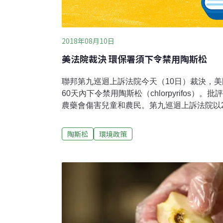
2018年08月10日
美法院裁決 環保署須下令禁用陶斯松
聯邦第九巡迴上訴法院今天（10日）裁決，美
60天內下令禁用陶斯松（chlorpyrifos）
農藥會傷害兒童和農民。第九巡迴上訴法院以
果，推翻前環保署長普魯特（Scott Pruitt）
願的決定。當時環保團體呼籲，禁止陶斯松用
陶斯松
環境政策
作物。代表第九巡迴上訴法院撰寫裁決書的法官拉柯
出，「科學證據顯示，殘留在糧食上（的陶斯
損害」，但環保署未能提出有力反駁，因此下
用陶斯松。