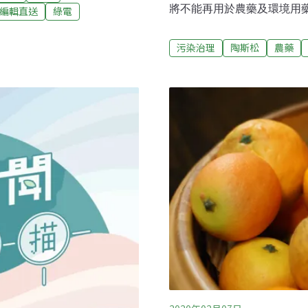
聯合報、自由時報、中央社
將不能再用於農藥及環境用
編輯直送
綠電
境用藥禁令環保署毒物及化
和「陶斯松」是國際間廣泛
污染治理
陶斯松
農藥
防治蚊子、孑孓、蟑螂、螞
松是透過影響昆蟲的神經傳
度暴露在這類藥劑中，也會
族群。陳淑玲解釋，有關禁
歐洲、美國已逐步禁用。環
分及檢驗方法》，將「陶斯
告後，14天內將召開公聽
境用