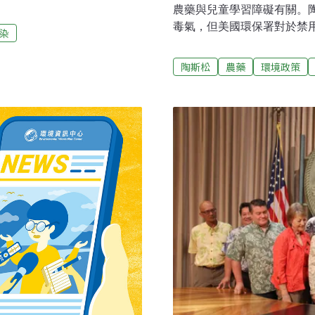
眼、桃、梅、李、梨、蘋
農藥與兒童學習障礙有關。
計9月初預告，下一步將評估
毒氣，但美國環保署對於禁
染
好，但對消費者有風險「陶
時代的政策，允許農業繼續
虐的荔枝椿象也怕它，臺灣
提起訴訟，以強制執行禁令
陶斯松
農藥
環境政策
痛的水稻二化螟蟲。雖然好
支持禁令。法院調查發現，
很大，出生前暴露在低劑量
童，會出現智商較低、注意
陷障礙、智商較低，因此8月
國環境保護局已有紀錄，含
委會防檢局局長馮海東表示，
的身心發育產生不良影響，
，就已經掌握到陶斯松對人
聯邦法律要求環保署禁止將這
Rakoff）在判決書中寫
示，兒童的健康比強勢的污
父母而言，這是一場勝