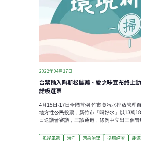
2022年04月17日
台禁輸入陶斯松農藥、愛之味宣布終止動
諾吸選票
4月15日-17日全國首例 竹市廢污水排放管
地方性公民投票，新竹市「喝好水」以13萬18
日送議會審議，三讀通過，條例中立出三個管
灣乾淨水行動聯盟也提出五大主張，希望市府
此外，市議會三讀通過自治條例並附帶決議，
離岸風電
海洋
污染治理
循環經濟
能源