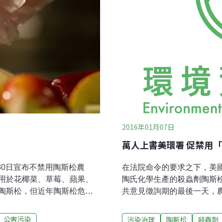
2016年01月07日
萬人上書美環署 促禁用
上月30日宣布不禁用陶斯松農
在法院命令的要求之下，美國
用於花椰菜、草莓、蘋果、
陶氏化學生產的殺蟲劑陶斯松用
陶斯松，但近年陶斯松危害
共意見徵詢期的最後一天，
國政府近年來才開始回應民
意見書，代表法律專家、科學
擬全面禁用陶斯松於農作物。該
止使用陶斯松於所有作物。
公害污染
污染治理
陶斯松
殺蟲劑