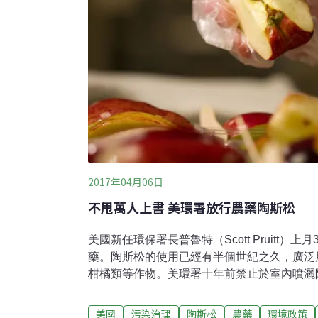
2017年04月06日
不甩萬人上書 美環署放行農藥陶斯松
美國新任環保署長普魯特（Scott Pruitt）
藥。陶斯松的使用已經有半個世紀之久，廣泛
柑橘類等作物。美環署十年前禁止於室內噴灑
胎兒腦部與神經發展的科學證據越來越多，美
間歷時15年的訴求，自2015年10月提案，
美國
污染治理
陶斯松
農藥
環境政策