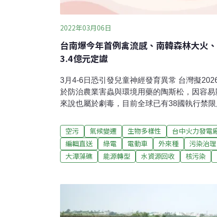
2022年03月06日
台南爆今年首例禽流感、南韓森林大火、
3.4億元定讞
3月4-6日恐引發兒童神經發育異常 台灣擬20
於防治農業害蟲與環境用藥的陶斯松，因容易
來說也屬於劇毒，目前全球已有38國執行禁
日前預告將訂定「陶斯松為禁用農藥」，預計分
起將先禁止陶斯松輸入及原體製造；2024年
空污
氣候變遷
生物多樣性
台中火力發電
止成品加工證），2026年起則全面禁用。（
編輯直送
綠電
電動車
外來種
污染治理
大潭藻礁
能源轉型
水資源回收
核污染