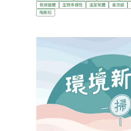
員會由市長擔任主委，至少半年開會一次。（
氣候變遷
生物多樣性
溫室氣體
禽流感
報導）
陶斯松