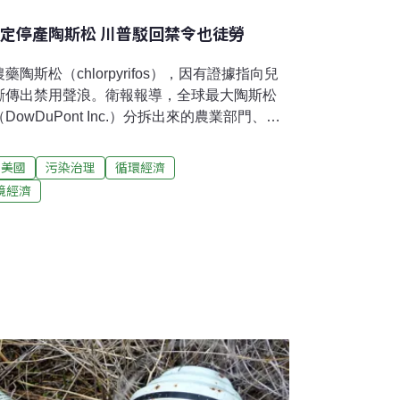
決定停產陶斯松 川普駁回禁令也徒勞
斯松（chlorpyrifos），因有證據指向兒
斷傳出禁用聲浪。衛報報導，全球最大陶斯松
wDuPont Inc.）分拆出來的農業部門、獨
orteva）昨（6日）宣布，將在今年底前停
，停產的原因是銷售量日漸下滑。該公司穀類
美國
污染治理
循環經濟
asson告訴路透社，「這不是個容易的決定。」陶
境經濟
仁、棉花、柑橘和葡萄等作物，但研究指出，
的兒童，會出現智商較低、注意力缺陷障礙和
巴馬曾計畫全面禁用陶斯松，後來在2017年遭到
家專業諮詢團隊對於安全性使用的警告，堅持
，美國有些州並不理會川普的做法。夏威夷在
個禁用農藥陶