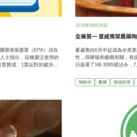
2018年06月29日
全美第一 夏威夷禁農藥
夏威夷自6月中起成為全美
國環境保護署（EPA）須在
性，與哮喘和癲癇有關，有損
。批評人士指出，這種廣泛使用的
日簽署了SB 3095號法令
2票贊成、1票反對的裁決結
松。任何想繼續使用陶斯松的
2017年3月拒絕接受環保團體請
予豁免，2023年開始全面
於水果、蔬菜和堅果等糧食
陶斯松
農藥
環境政策
規劃了100英尺的零噴灑緩
夫（Jed Rakoff）指
種「限制性使用」農藥（Restri
松）會對兒童神經發育造成
區的新規定為立即生效，不
令環保署須在60天內下令禁
安全是我的首要任務之一。
同時，夏威夷的農業對我們
部、地方農民和夏威夷大學
持和維繫往後世世代代的農