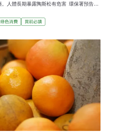
藥。人體長期暴露陶斯松有危害 環保署預告環
學物質局副局長陳淑玲指出，「甲基陶斯松」
使用的有機磷殺蟲劑，常作為環境用藥，用來
綠色消費
買前必讀
蟻、跳蚤、白蟻、蟑螂等。陳淑玲表示，陶斯
導，讓昆蟲麻痺、死亡。但如果人類長期、過
危害人體的神經傳導，特別是嬰幼兒、孕婦等
用陶斯松的議題在國際間已討論多年，目前在
保署3月4日預告修正《環境用藥禁止含有之成
松」和「甲基陶斯松」列為禁用成分。草案預
會、研商會。待正式公告後，將禁止陶斯松在環