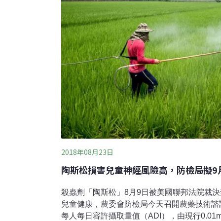
2018年08月23日
陶斯松損害兒童神經風險高，防檢局擬9
殺蟲劑「陶斯松」8月9日被美國聯邦法院裁
兒童健康，農委會防檢局今天召開農藥技術諮
每人每日容許攝取量值（ADI），由現行0.01mg/