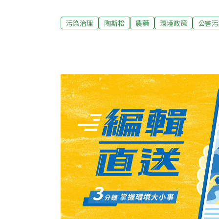
禁用在水稻、蔬菜類，以及柑橘類、荔枝、龍
果、枇杷、柿、棗等等攝食量較大的作物，預
污染治理
陶斯松
農藥
環境政策
公害污
陶斯松對不同年齡層的影響。陶斯松殺蟲效果
斯松」是農業害蟲剋星，具神經毒，連近年肆
大多用在防治薊馬、蛾類，以及令許多農民頭
用，但美國法院調查，陶斯松對兒童健康影響
陶斯松的兒童，動作發育會較遲緩、注意力缺
9日判決美國環保署須在60天內禁用。不過農
並非因為美國禁用才跟進，去年底召開會議時
體