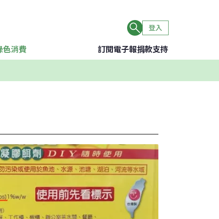
登入
綠色消費
訂閱電子報
捐款支持