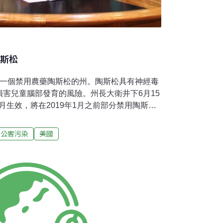
陶斯松
第一個禁用農藥陶斯松的州。陶斯松具有神經毒
害兒童腦部發育的風險。州長大衛井下6月15
，7月生效，將在2019年1月之前部分禁用陶斯
人，必須向國家申請豁免，2022年後不再給
禁止使用含有陶斯松的農藥。新法並在學校周圍
公害污染
美國
衝區，並要求大規模使用者揭露他們噴灑的是何
cted Use Pesticides）。強制報告和零噴灑
予豁免。井下說：「保護孩子和居民的健康和
我們必須保護社區免受可能有害化學物威脅。
的國家和經濟來說非常重要。我們將與農業
合作，尋求安全的替代性害蟲管理工具，以支
業。」國家有毒物質