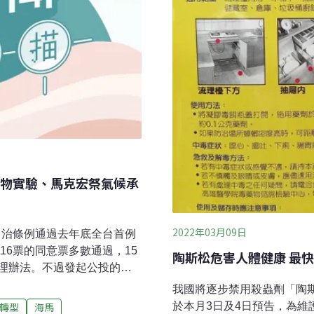
物實驗、馬克宏祭氣候承
2022年03月09日
理自治條例通過去年底全台首例
16票的同意票多數通過，15
陶斯松危害人體健康 最快
理辦法。不過發起公投的台
採納公民團體意見與聲音。
我國將逐步禁用殺蟲劑「陶斯松」
未來廢污水排放管理推動委
於本月3日及4日預告，為維
轉型
海馬