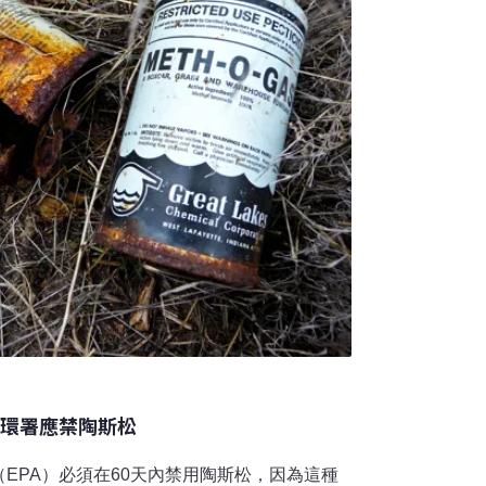
決環署應禁陶斯松
EPA）必須在60天內禁用陶斯松，因為這種