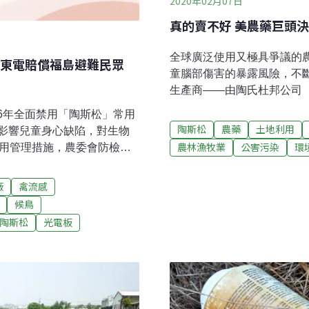
2020年02月07日
真的賣不好 美農藥巨頭
全球廣泛使用又極具爭議的農藥陶
東電賠償福島避難民眾
童腦部傷害的暴露風險，不
生產商——由陶氏杜邦公司（Do
立公司「科迪華農業科技」（C
26年全面禁用「陶斯松」常用
止生產陶斯松。科迪華表示
陶斯松
農藥
土地利用
影響兒童身心缺陷，對生物
業務部門總裁Susanne W
農林漁牧業
公害污染
環
限用管理措施，農委會防檢局
斯松常用於穀類、黃豆、杏
三階段進行，今年4月15日
出生前暴露於低劑量陶斯松
元旦起，禁止加工及分裝（廢
廠
禽流感
動作發育遲緩。2015年歐
自由時報、聯合報報導）
候鳥
川普政府推翻。川普無視自
陶斯松
光電板
讓陶斯松留在市面上。不過
2018年率先成為全美第一