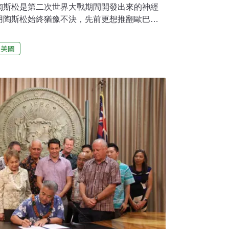
陶斯松是第二次世界大戰期間開發出來的神經
用陶斯松始終猶豫不決，先前更想推翻歐巴馬
將陶斯松用於食品，引發多個環保組織向法院
。目前共有七個州和華盛頓特區介入此案，以
美國
根據研究，出生前暴露於低劑量陶斯松的兒
力缺陷障礙和動作發育遲緩。「近20年來，美
有陶斯松殘留物的食品可能對美國嬰兒和兒童
而且影響通常會持續到成年，在這種情況下，
種農藥用於食品。」法官瑞克夫（Jed
道。環保組織對此裁決感到欣慰。「法院已經明確指
染者更重要。對於想要餵食孩子水果和蔬菜的