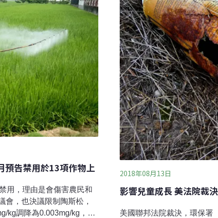
月預告禁用於13項作物上
2018年08月13日
影響兒童成長 美法院裁
決禁用，理由是會傷害農民和
議會，也決議限制陶斯松，
kg調降為0.003mg/kg，且
美國聯邦法院裁決，環保署（