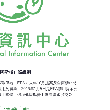
「陶斯松」殺蟲劑
環保署（EPA）去年10月提案擬全面禁止將
於農業。2016年1月5日是EPA禁用提案公
農工團體、環境健康與勞工團體聯盟提交公共
家和一般大眾共超過8萬人，要求EPA立即禁
陶斯松滲入飼料、糧食 高爾夫球場也常噴灑陶
公害污染
美國