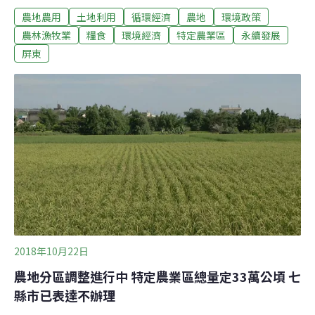
農地農用
土地利用
循環經濟
農地
環境政策
他縣市的參考指標，審查委員特別謹慎以待。屏東提出3
萬筆、共7,938公頃的農地的分區調整，調整後，農業區總
農林漁牧業
糧食
環境經濟
特定農業區
永續發展
量大致不變。其中，3,134公頃台糖土地將轉為特定農業
屏東
區，但555公頃的特定專用區調整則涉及國防用地。專案
小組希望屏東縣針對國防用地與農地碎裂化等重新評估後
再繼續審查。近8,000公頃土地調整 第一例屏東備受矚目
內政部依《區域計畫法》要求各縣市進行農地分區調整，
讓代表優良農地、但實際農作條件變差的「特定農業區」
改為「一般農業區」，現況農作條件變好的「一般農業
區」則改成「特定農業區」，未來也將適度銜接國土計
畫。
2018年10月22日
農地分區調整進行中 特定農業區總量定33萬公頃 七
縣市已表達不辦理