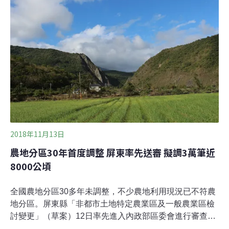
三件；其中已蓋成工廠三件、興蓋中五件，分別是鋼筋混
泥土、鋼骨鐵皮等。今年2月執行公權力介入強制拆除，
爾後業者或自行拆除，陸續都在5月前都執行完畢；線西
鄉占地2040平方公尺鐵皮建物，業者提出訴訟，建設處查
證內部堆置橡膠等物品，侵占特定農業區，12日發出公文
下達最後通牒，業者同意自行拆除。
2018年11月13日
農地分區30年首度調整 屏東率先送審 擬調3萬筆近
8000公頃
全國農地分區30多年未調整，不少農地利用現況已不符農
地分區。屏東縣「非都市土地特定農業區及一般農業區檢
討變更」（草案）12日率先進入內政部區委會進行審查。
做為第一個農地變更的縣市，審查標準、結果都將成為其