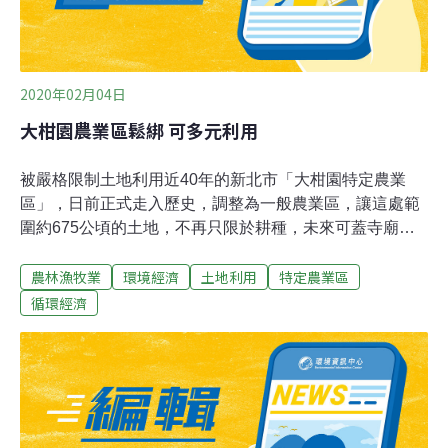
2020年02月04日
大柑園農業區鬆綁 可多元利用
被嚴格限制土地利用近40年的新北市「大柑園特定農業
區」，日前正式走入歷史，調整為一般農業區，讓這處範
圍約675公頃的土地，不再只限於耕種，未來可蓋寺廟、
安養機構及交通設施等。地政局編訂管制科長黎志偉表
農林漁牧業
環境經濟
土地利用
特定農業區
示，新北市在1981年把橫跨樹林、三峽及鶯歌三區的大柑
園地區劃為「特定農業區」，還有泰山農地重劃區和三峽
循環經濟
麥仔園；當時依照當地農業現況去編定成特定農業區，由
於是優良農業區，農作環境管制很嚴格，農民想轉作其他
作物也很困難。他說，隨著自然及經濟環境改變，內政部
要求各縣市檢討劃定的特農區，由於大柑園等三個特農區
的生產及灌溉水源等條件沒有以前好，所以自去年底起，
經內政部核備通過，陸續調整為一般農業區，鬆綁當地過