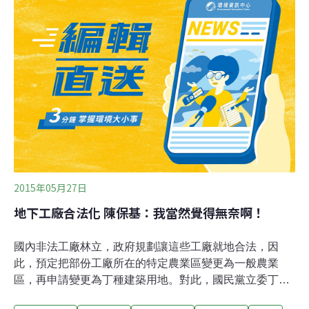
府威信與執法公正性。謝長勝一度以特定目的事業用地回
應，鄭文燦也幫腔說是老舊建築，遭魯明哲痛斥「不要護
短」，高聲質問：「只須說明是否違法使用？」鄭和謝當
場靜默不語。農業局傍晚幫謝長勝發出聲明稿，澄清家具
館那塊地是祖產，1988年承租給一旁工廠，並向縣府工商
發展局申辦臨時工廠登記。餐廳則在2006年申請農牧用地
變更為特定目的事業用地，並取得變更許可證明，可申辦
興建房舍，均屬合法範圍且有案可查，絕無濫用私權。
2015年05月27日
地下工廠合法化 陳保基：我當然覺得無奈啊！
國內非法工廠林立，政府規劃讓這些工廠就地合法，因
此，預定把部份工廠所在的特定農業區變更為一般農業
區，再申請變更為丁種建築用地。對此，國民黨立委丁守
中25日不滿痛批，政府不嚴格取締這些工廠，還給時間讓