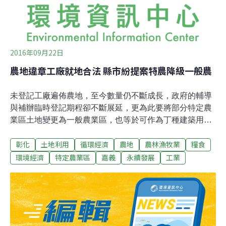
2016年09月22日
農地違章工廠就地合法 縣市紛提案特農降級一般農
未登記工廠遍佈農地，至今數量仍不斷成長，政府的輔導
與補辦臨時登記期程卻不斷展延，更為此要將部分特定農
業區土地變更為一般農業區，也等於可作為丁種建築用
地。在22日營建署第382次區委會中，嘉義縣與彰化縣合
彰化
土地利用
循環經濟
農地
農林漁牧業
糧食
計提出19筆土地變更案，雖然多位區委對此感到不滿砲聲
隆隆，但縣市政府左一句「歷史共業」右一句「行政院既
環境經濟
特定農業區
嘉義
永續發展
工業
定政策」，也讓此案難以挽回。「輔導未登記工廠合法經
營方案」在2013 年1 月29 日由行政院核定，其中112處座
落在「特定農業區」的工廠，經濟部則以將特定農業區降
級為一般農業區，再行變更為工廠用地來解決問題。對
此，縣市政府積極辦理，但農委會與內政部幾乎無從置喙