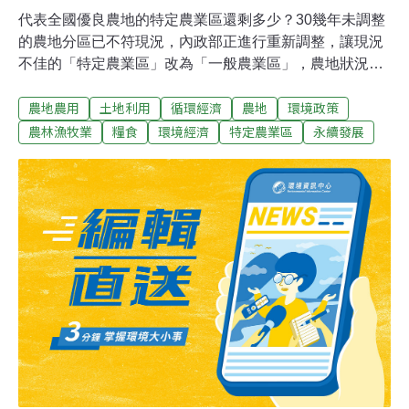
代表全國優良農地的特定農業區還剩多少？30幾年未調整
的農地分區已不符現況，內政部正進行重新調整，讓現況
不佳的「特定農業區」改為「一般農業區」，農地狀況變
好的「一般農業區」改成「特定農業區」。農委會以2015
農地農用
土地利用
循環經濟
農地
環境政策
年特定農業區面積為依據，將調整後特定農業區總量定在
33萬公頃。這項檢討變更以屏東與桃園進展最快，已完成
農林漁牧業
糧食
環境經濟
特定農業區
永續發展
地方公展與說明會程序，即將進入內政部區委會審查。宜
蘭、南投、嘉義、花蓮、台東均表達不予辦理；澎湖、基
隆評估後認為無須調整。農地依現況重新調整 特農總量
目標維持2015年平盤全國農地在1975-1986年間進行編
定，並將農作條件良好的農地編為「特定農業區」，與
「一般農業區」區隔。歷經30年，農地現況與編定差異很
大。2017年5月公告實施的「修正全國區域計畫」要求直
轄市或縣市政府應於6個月內重新檢討農地編定。除了將
現有的「特定農業區」與「一般農業區」調整編定外，達
一定標準的特定專用區（例