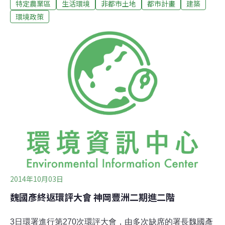
特定農業區
生活環境
非都市土地
都市計畫
建築
他們就地合法，根本是「削足適履」。農委會主委陳保基
則大聲回應，「我當然是覺得很無奈啊！」經濟部指出，
環境政策
國內都市計畫及非都市計畫土地內設立的臨時工廠，約有
6萬多家，行政院特核定「輔導未登記工廠合法經營方
案」，其中，非都市計畫土地、特定農業區面積達2公頃
未滿5公頃者，須依《都市計畫法》第27條規定，先調整
為一般農業區後，再依「經濟部公告特定地區整體（個
別）變更編定為丁種建築用地興辦事業計畫審查作業要
點」規定，變更為丁種建築用地，即能就地合法，全案預
計6月底前完成審查作業。不過，對於非法工廠可以就地
合法，丁守中不滿地表示，這些工廠在特地農業區，為了
屈就這些違法工廠，還要變更為一般農業區，而依法解
釋，特地
2014年10月03日
魏國彥終返環評大會 神岡豐洲二期進二階
3日環署進行第270次環評大會，由多次缺席的署長魏國彥