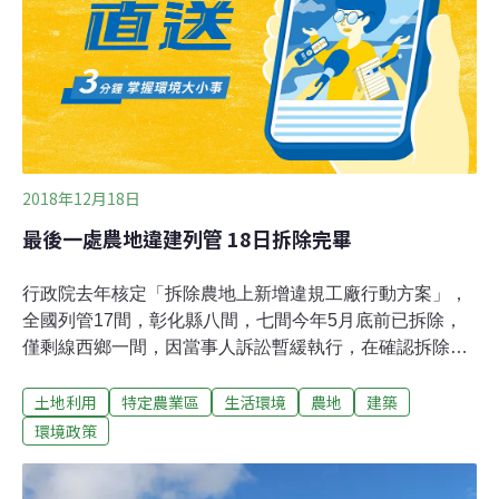
於嚴格的土地使用限制，讓民眾可依地區發展條件及自身
需求，要改種植其他農作物或是將土地轉做其他目的使
用。
2018年12月18日
最後一處農地違建列管 18日拆除完畢
行政院去年核定「拆除農地上新增違規工廠行動方案」，
全國列管17間，彰化縣八間，七間今年5月底前已拆除，
僅剩線西鄉一間，因當事人訴訟暫緩執行，在確認拆除無
涉相關司法案件進行，最後期限18日也要拆，全案將告執
土地利用
特定農業區
生活環境
農地
建築
行完畢，但為數龐大違章工廠仍是棘手課題。為遏止農地
「種」工廠！行政院去年10月核定「保護農地」，總統蔡
環境政策
英文520上任以後，農地上新建工廠都要拆除。彰化縣首
波共被列入八家，包括鹿港鎮四件、秀水鄉一件、線西鄉