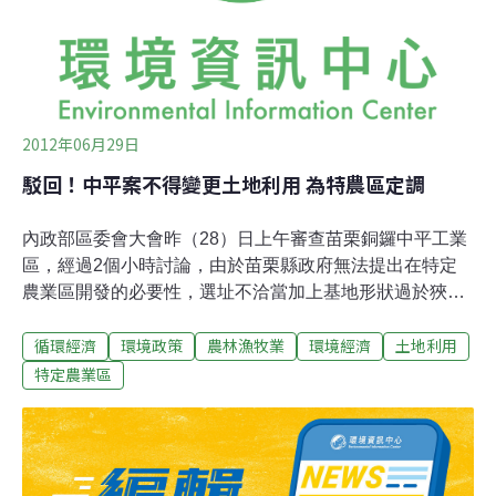
2012年06月29日
駁回！中平案不得變更土地利用 為特農區定調
內政部區委會大會昨（28）日上午審查苗栗銅鑼中平工業
區，經過2個小時討論，由於苗栗縣政府無法提出在特定
農業區開發的必要性，選址不洽當加上基地形狀過於狹
長，無法發揮經濟效益等因素，遭大會駁回，為此案劃上
循環經濟
環境政策
農林漁牧業
環境經濟
土地利用
句點，此案也將成為日後其他特定農業區開發案的指標。
工業區未填滿不該土地變更由苗栗縣政府主導、位於苗栗
特定農業區
縣銅鑼鄉中平村的中平工業區，開發面積28.363公頃，其
中農牧用地高達26.6公頃佔93.85%，雖3/4為公有地，仍
有7公頃為私人農地須徵收。依據土地徵收條例第3之1條
規定，特定農業區農牧用地除非零星夾雜難以避免以及被