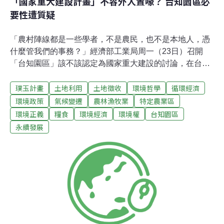
「國家重大建設計畫」不容外人置喙？ 台知園區必
要性遭質疑
「農村陣線都是一些學者，不是農民，也不是本地人，憑
什麼管我們的事務？」經濟部工業局周一（23日）召開
「台知園區」該不該認定為國家重大建設的討論，在台灣
農村陣線爭取下，開放民眾參與，只是好不容易爭取到的
璞玉計畫
土地利用
土地徵收
環境哲學
循環經濟
權利，卻遭來自當地支持者「竹北愛鄉協會」代表潑冷
水。新竹縣政府「台灣知識經濟旗艦園區特定區計畫」因
環境政策
氣候變遷
農林漁牧業
特定農業區
涉及徵收約420公頃農業特定區，引發當地農民抗爭；新
環境正義
糧食
環境經濟
環境權
台知園區
竹縣政府再接再厲，意圖將計畫變身為「國家重大建設計
永續發展
畫」，如此一來，再好的農地都可輕鬆徵收。國家重要建
設審議程序沒標準台北大學公共事務學院不動產與城鄉環
境學系副教授廖本全即指出，國家重大建設審議沒有任何
認定標準，更談不上公民參與的機制，要求停止審議，先
進入行政聽證會的程序。對於竹北愛鄉協會要求「農陣滾
蛋」、外地人不應干涉竹北事務，廖本全則表示，國家重
要計畫或任何都市計畫或對農業、人民財產生存權產生影
響，台灣社會公民的一份子都可以表達意見。住商用地4