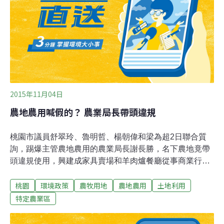
只有接受的份。目前112處，已有7件獲得同意核備，3件
不予同意，通過者5件為桃園、1件南投、1件嘉義。而此
次會議嘉義縣送10件，位於太保市後潭段、彰化縣送9
件，位在鹿港鎮與福興鄉，其中彰化縣長魏明谷更親自到
場。最後僅彰化3件範圍內有工
2015年11月04日
農地農用喊假的？ 農業局長帶頭違規
桃園市議員舒翠玲、魯明哲、楊朝偉和梁為超2日聯合質
詢，踢爆主管農地農用的農業局長謝長勝，名下農地竟帶
頭違規使用，興建成家具賣場和羊肉爐餐廳從事商業行
為，謝當場語塞，議員要求市長鄭文燦兌現選前承諾，一
桃園
環境政策
農牧用地
農地農用
土地利用
級主管若涉及不法立即開除，鄭允諾徹查。魯明哲諷刺
說，支持農地農用的人都在看農業局長，結果竟帶頭違
特定農業區
規，這就像是警察局長每天查8大行業，但是自己卻開酒
店，痛批市長鄭文燦道德標準比前朝低很多，嚴重影響政