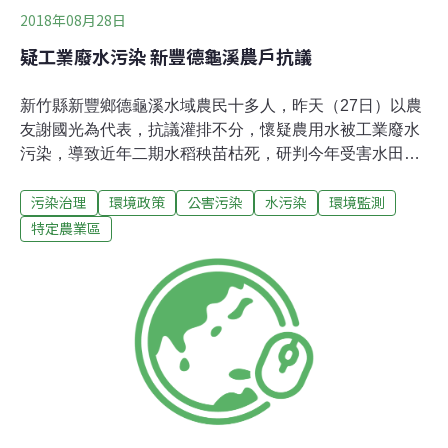
2018年08月28日
疑工業廢水污染 新豐德龜溪農戶抗議
新竹縣新豐鄉德龜溪水域農民十多人，昨天（27日）以農
友謝國光為代表，抗議灌排不分，懷疑農用水被工業廢水
污染，導致近年二期水稻秧苗枯死，研判今年受害水田恐
僅一成能收穫！縣議員吳傳地、鄭清漢邀集縣府、桃園農
污染治理
環境政策
公害污染
水污染
環境監測
田水利會等單位會勘，要求加強把關上游工業廢水的排
放，不排除進廠稽查；謝國光則認為釜底抽薪之計是輔導
特定農業區
工廠遷離。桃園農田水利會表示，在德龜溪取水灌溉至少
有30年，農地上游的工廠卻是近年才來，他們也很無奈。
謝國光說，他們耕種的農地所在是特定農業區，屬於優質
農地，上游怎麼可以有工廠？他代耕的13公頃土地中，3
公頃靠德龜溪水灌溉，第二期稻作的秧苗在插秧後大量枯
死。環保局表示，上週已採水樣檢驗有無重金屬，等報告
出爐。德龜溪上游確實有3股工業廢水匯入，但都符合放
流水標準，農民所說溪水偏鹼會不會跟高溫交互作用影響
生長，可請相關單位進一步了解。