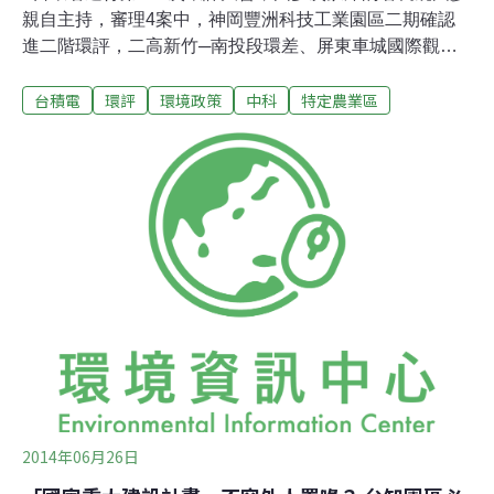
親自主持，審理4案中，神岡豐洲科技工業園區二期確認
進二階環評，二高新竹─南投段環差、屏東車城國際觀光
旅館環差與竹南科學園區台積電廢水納管竹科四期皆通
台積電
環評
環境政策
中科
特定農業區
過。而中科一二期在大肚山彈藥分庫的擴建案，則因為中
科局補正不及而取消審查。解決非法工廠？ 神岡豐洲二期
開發特定農業區神岡豐洲二期為台中市政府所送件，計劃
於中市神岡區北側，北臨大甲溪豐洲堤防，南臨國道4
號，西臨高鐵，東臨國道1號，規劃整體開發面積約55.27
公頃。中市經濟開發局局長王誕生表示，雖然全區屬特定
農業區，但實際耕種狀況「不多」、非法工廠林立、盜採
砂石、非法棄置事業廢棄物的現象嚴重。因此市府將籌劃
二期計畫，著手管理，以解決非法工廠問題，並引進相對
低污染、低耗能產業。9月時審查小組決議將此案送進二
階環評，小組召集人張添晉指出，此案位於「特定農業
區」，卻把廢（污）水放流口規劃在灌溉用水取
2014年06月26日