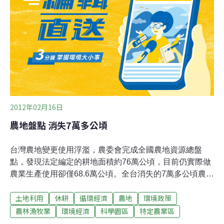
列為國家重大建設，否則不得徵收。又因本案基地呈狹長
型，道路面積占全區面積20%、且道路與可使用之土地面
積比約1比2，於土地規劃上無法達最佳綜效。即有區域計
畫委員表示，狹長型基地經濟效益不彰，卻是對環境衝擊
最大的，並不適合當作工業區。此外，苗栗縣閒置工業區
過多，似無變更土地目的開發
2012年02月16日
農地盤點 消失7萬多公頃
台灣農地變更使用浮濫，農委會完成全國農地資源總盤
點，發現法定編定的耕地面積約76萬公頃，目前仍實際做
農業生產使用卻僅68.6萬公頃。全台消失的7萬多公頃農
地，除了部分當作農業設施外，確實有不少農地變更為非
土地利用
休耕
循環經濟
農地
環境政策
農業使用，甚至有不少科學園區、開發案與農民搶地。這
是自日據時代以來，台灣首度針對「農地」進行初步資源
農林漁牧業
環境經濟
科學園區
特定農業區
調查。調查發現，76萬公頃法定耕地中，包含特定農業