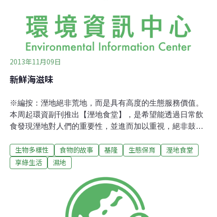
2013年11月09日
新鮮海滋味
※編按：溼地絕非荒地，而是具有高度的生態服務價值。
本周起環資副刊推出【溼地食堂】，是希望能透過日常飲
食發現溼地對人們的重要性，並進而加以重視，絕非鼓勵
大家到溼地任意採集野生動植物，請讀者諸君在了解後，
生物多樣性
食物的故事
基隆
生態保育
溼地食堂
更能尊重在地明智利用的傳統智慧喔。一匙匙淺黃色湯汁
緩緩地透過紗布流入鍋中，媽媽專注地一遍又一遍重複著
享綠生活
濕地
一樣的動作，熱熱的水氣帶著香濃的海水味輕飄飄地散在
空氣中，「媽媽好香喔！好了沒，好想要吃喔！」「等一
下還要放到冰箱冰起來啊，再等等喔！」 圖說：春天的海
蝕平台是一片綠油油「藻田」的景象。我常覺得東北角的