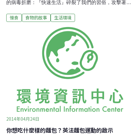
的病毒折磨：『快速生活』碎裂了我們的習俗，攻擊著我
們，迫使我們吞下『速食』，就連在家中也無法倖免。」
慢食
食物的故事
生活環境
這段充滿詩意又飽含對工業化飲食批判的文字，來自1989
年慢食運動（Slow Food movement）在巴黎正式成立時
發表的「慢食宣言」（Slow Food Manifesto）。1986
年，麥當勞試圖在羅馬名勝「西班牙台階」開設分店，受
到義大利運動者卡羅．佩屈尼（Carlo Petrini）與聲援人
士的抗議，就此催生了橫跨160個國家的國際慢食運動。
對食物價值的漠視如同其名，慢食運動對立於速食生活型
態，但對抗的對象不只是跨國速食連鎖店，更是每個人對
食物來源和價值的漠視。
2014年04月24日
你想吃什麼樣的麵包？英法麵包運動的啟示