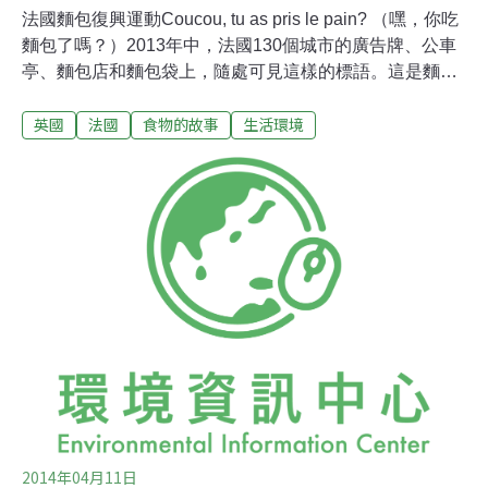
法國麵包復興運動Coucou, tu as pris le pain? （嘿，你吃
麵包了嗎？）2013年中，法國130個城市的廣告牌、公車
亭、麵包店和麵包袋上，隨處可見這樣的標語。這是麵包
遊說團體「麵包觀察」（Observatoire de Pain）在全法發
英國
法國
食物的故事
生活環境
起的宣傳活動。他們認為，早出晚歸、不吃早餐的新興生
活型態，讓許多法國人減少光顧麵包店。為了喚起法國人
對麵包的熱情，一波麵包復興運動於焉展開。一直以來，
長長的法國麵包（baguette）不只是法國人的便宜主食，
也等於巴黎的精神象徵。在1970 年代，平均每個法國人每
天都要吃掉一條，1900年代甚至要吃三條以上。而根據
「麵包觀察」的調查，至今仍有95 %的法國人每天至少要
有一餐吃到麵包。麵包對於法國人的重要性，可見一斑。
但如今，法國麵包竟然面臨失寵的危機！隨著時代的演
進，生活型態的改變，食物的種類和流通的大幅增加，喜
愛美食的法國人漸漸忘了
2014年04月11日