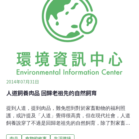
減油烹飪 這本由香川營養專門學校監製，不乏得獎作品的
食譜，出手不凡，如果只聽食譜名字的話，大概心想：
「減油烹飪？應該都是些水煮、蒸煮之類的，讓人痛恨健
康這種字眼的料理吧。」豈料這本寶典名不符實，羅列炒
飯、炸蝦、炸雞塊、炸豬排、甜甜圈、可樂餅、法式鹹
派、豬肉蓋飯、咖哩、法式吐司、芝麻球、油炸包子、焗
烤通心粉、麻婆豆腐、西式蛋餅、炸醃茄子等等用油菜
色，乍看之下，樣樣都是復胖增肥的好朋友，真的能一兼
二顧，減油又愛護下水道嗎？
2014年07月31日
人道飼養肉品 回歸老祖先的自然飼育
提到人道，提到肉品，難免想到對於家畜動物的福利照
護，或許提及「人道」覺得很高貴，但在現代社會，人道
飼養說穿了不過是回歸老祖先的自然飼育，除了對家畜應
有的生命尊重，在食材問題多多的年代，人道飼養的肉品
肉品
食物的故事
生活環境
還代表著品質純淨無害的肉品。這樣的高品質肉品來自兩