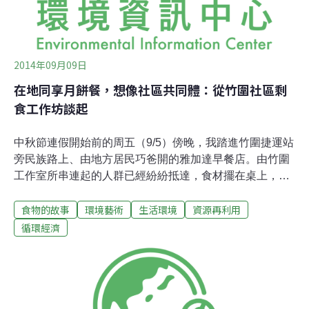
2014年09月09日
在地同享月餅餐，想像社區共同體：從竹圍社區剩
食工作坊談起
中秋節連假開始前的周五（9/5）傍晚，我踏進竹圍捷運站
旁民族路上、由地方居民巧爸開的雅加達早餐店。由竹圍
工作室所串連起的人群已經紛紛抵達，食材擺在桌上，還
有香港藝術工作者方韻芝早就做好的西瓜皮醃漬等著大
食物的故事
環境藝術
生活環境
資源再利用
家。分享者在前方，一步步細細引導吃剩月餅的料理方
式，在狹小的空間裡面，仿若展開另一個美食料理的分享
循環經濟
大會。不再丟進垃圾桶！ 月餅料理激發創意 我們將職場
文化上被視為人情禮貌、用以重建社會關係的禮品盒，毫
不猶豫地拆開、分解、再利用。一塊塊方正不一、甜鹹有
之的月餅，便流入家常生活，這才開始令人食指大動。韻
芝做好的月餅八寶粥、炒月餅，跟煎年糕相同原理的煎月