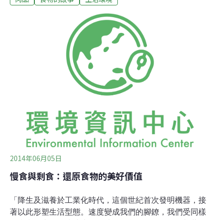
階段，第一，符合自然生存環境的飼養，讓家畜健康完整
成長（不用藥），第二，屠宰時採用減低壓力的屠宰法，
讓家畜在屠宰過程不過於緊張，避免造成肉品的如水樣肉
或暗乾肉。只是，市面上真有這麼純淨的肉品嘛？在講求
效率的台灣社會中，其實約90%以上的肉品普遍採用網籠
集約式飼養和非人道屠宰，原因當然是方便管理、產量
大、便宜，本篇針對「飼養」方面來討論。首先，為符合
現代人對肉類大量的需求，現代化畜牧有如出產肉品的工
廠，需具有低成本、高產量、好管理的生產線，也讓集約
式飼養下的動物等於商品；再與老祖先家庭式天然飼養方
法（人道飼養）一比，則顯現兩者飼養法在本質和手法上
的
2014年06月05日
慢食與剩食：還原食物的美好價值
「降生及滋養於工業化時代，這個世紀首次發明機器，接
著以此形塑生活型態。速度變成我們的腳鐐，我們受同樣