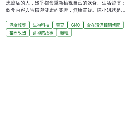
患癌症的人，幾乎都會重新檢視自己的飲食、生活習慣；
飲食內容與習慣與健康的關聯，無庸置疑。陳小姐就是一
個例子，確診罹患乳癌後，歷經一連串的手術、化療，讓
深度報導
生物科技
黃豆
GMO
食在環保相關新聞
他重新檢視自己的日常飲食，令他訝異的發現是，那些過
去習以為常的天然食物，像玉米、大豆及衍生加工品，有
基因改造
食物的故事
雜糧
很多是基因改造的；還有自以為天然的純棉衣物，也是幾
乎都來自基改棉花。 「或許早一點注意這些事情，並且盡
量避免，罹癌的機率會下降？」這個疑問在他腦海揮之不
去。無論基改作物是否為罹癌的主要原因，對於陳小姐，
基於謹慎、預防原則，不會再選擇基改食物。基改作物充
斥卻缺乏相關評估台灣有9成大豆、6成玉米來自進口的基
改作物，糧食自給率上，大豆掛零，玉米則不到2%。其實
這兩種作物都是台灣能夠自己生產，但在1990年代，台灣
急於搶先中國加入WTO，而將農業貿易門戶大開，使得美
國趁機傾銷農作物，小麥、大豆以及玉米