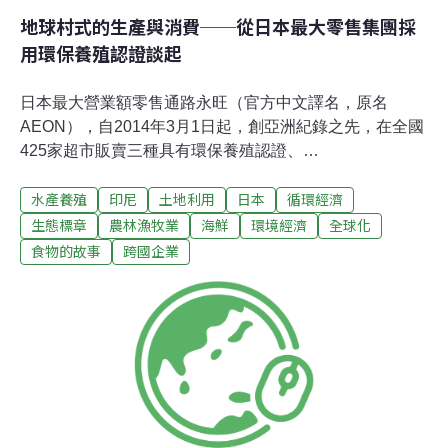
地球村式的生產與消費──從日本最大零售集團採
用環保養殖認證談起
日本最大營業額零售通路永旺（官方中文譯名，原名
AEON），自2014年3月1日起，創亞洲紀錄之先，在全國
425家超市販賣三種具有環保養殖認證、
ASC（Aquaculture Stewardship Council／水産物養殖管
水產養殖
印尼
土地利用
日本
循環經濟
理協會）認證的魚類產品，這是繼2014年2月遵循海洋管
理委員會（Marine Stewardship Council，MSC）認證的
生態標章
農林漁牧業
海鮮
環境經濟
全球化
「水產採購方針」之後，為防止自然資源枯竭，與維護生
食物的故事
跨國企業
物多樣性，對於漁產資源的永續經營所採取的積極措施。
永旺表示，養殖魚的生產量，因新興國家消費量增加與消
費者重視健康等背景，在世界漁貨的供給量比重越來越
高，11年來已經倍增到4165萬噸。在這樣產銷供應裡，因
養殖用幼魚需求造成的天然魚濫捕，養殖業廢水與廢棄物
所帶來的海洋污染等問題日益嚴重，因此養殖魚如何以永
續方式生產，規劃其認證制度便成為要緊的議題；另外，
在天然魚方面，永旺也開發了經過MSC認