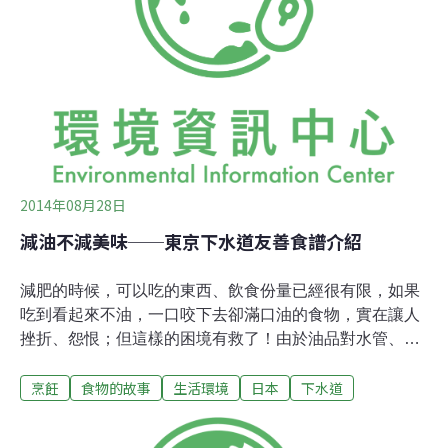
餅，另一位藝術工作者周建邦挽起袖子、用挖出的餡做起
咖哩炒飯。參與者爭相分享、立即上前實驗自己想到的月
餅剩食食譜，買來奶茶加入芋香，再製一份專業版的炒
飯，眾人無不吃的津津有味，驚訝於相同食材的多種滋
味。食物沒有剩下，反而有不停的話題。參與者在現場分
2014年08月28日
減油不減美味──東京下水道友善食譜介紹
減肥的時候，可以吃的東西、飲食份量已經很有限，如果
吃到看起來不油，一口咬下去卻滿口油的食物，實在讓人
挫折、怨恨；但這樣的困境有救了！由於油品對水管、下
水道傷害大，為避免大家把油倒入，日本東京都下水道局
烹飪
食物的故事
生活環境
日本
下水道
之下水道友善手冊，以相當篇幅做成一本簡直是減肥寶典
的「減油食譜」（英文版連結），樣樣都是看起來油、吃
下去其實不油，愉悅感滿點的菜色哪。下水道局出書教你