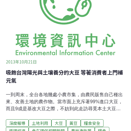
潮間帶是海龍王的一塊良田，一年四季種上各式各樣的藻
類，魚兒愛我們也愛，但是只有識貨的人，才能挖到寶。
東北角海岸地形主要是屬於岩岸，除了奇形怪狀岩石外，
一片又一片海蝕平台分布在其中，隨著潮起潮落，總是有
不同的景象。春天的海蝕平台總是一片綠油油的景象，彷
彿是一片田，在這片「藻田」裡各種滸苔、石蓴、紫菜
2013年10月21日
吸飽台灣陽光與土壤養分的大豆 等著消費者上門補
元氣
一到周末，全台各地幾處小農市集，由農民販售自己種出
來、友善土地的農作物。當市面上充斥著99%進口大豆，
而且9成是基改大豆之際，不妨到此走訪尋覓本土大豆，
吸飽台灣陽光與土壤養分，散發出豆類獨特氣味的大豆，
深度報導
土地利用
大豆
黃豆
糧食安全
正等著將元氣轉化給消費者。為了維護糧食安全，不少小
農，傾一己之力，努力把黃豆種回來。在苗栗以有機農法
循環經濟
食在環保相關新聞
農林漁牧業
糧食