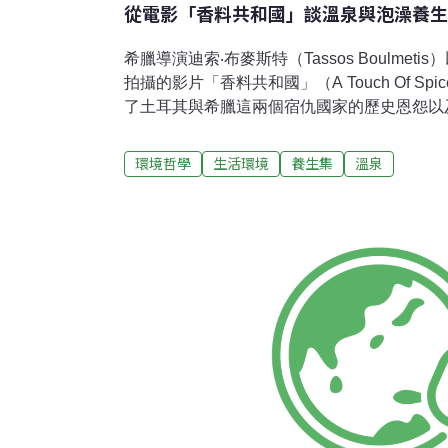
從電影「香料共和國」談溫泉與泡澡養生
希臘導演迪索‧布麥斯特（Tassos Boulmet
拍攝的影片「香料共和國」（A Touch Of S
了土耳其與希臘這兩個宿仇國家的歷史恩怨以
合，透過「香料」作為媒介，透發了這個區塊
耳其與希臘的飲食其實有著許多相同之處；以
環境哲學
生活環境
養生集
溫泉
的佐料，影片主角凡尼斯更從開香料店爺爺身
僅如此，爺爺更能將香料比擬作天上的各種星
中有一個特殊場景是土耳其浴室。凡尼斯小時
坐在浴室，聽到大人們都在高談闊論當時的時
浴池中就像蒸熟的「淡菜」一樣，殼會自動打
何隱藏，會自動逸出。片尾凡尼斯為了女友而
地點就在土耳其浴室，呼應了他小時候坐在浴