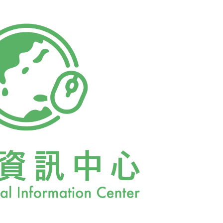
最後在世界體操大賽中贏得錦標，同時原本身
而自癒。勇士的重要修鍊－正確的飲食以下為
的片段：「蘇格拉底，你的身體周遭有閃亮的
生活。…在所有的人類活動中，吃的重要性屬
…只吃有益的食物，而且只吃需要的份量。…
粉、肉類、咖啡、酒精、煙草及各種毒品，只
製的五