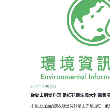
年，烘焙3年 * 最愛的麵包食材：起司、橄欖油
材、簡易調理、創意呈現 * 麵包料理小敝步：
生與環保觀點：避免外食，多攝取蔬果並食用
生活與飲食習慣，縮短食物製程與調理時間。
2008年02月22日
從愛山到愛料理 番紅花養生義大利麵香
未曾上山過的朋友總是笑我是山痴是山狂，氣