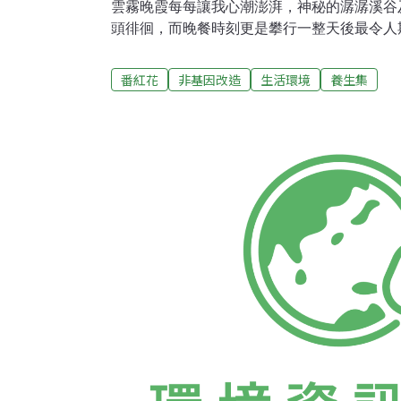
雲霧晚霞每每讓我心潮澎湃，神秘的潺潺溪谷
頭徘徊，而晚餐時刻更是攀行一整天後最令人
好料，足以慰藉一日負重行走的心靈，讓大夥
程，因此我總喜歡掌廚，這就是我學習廚藝的最
番紅花
非基因改造
生活環境
養生集
我們一群爬山的好友有了據點，「南義北義義
個店之前在台南便大受好評，餐點強調新鮮用
的概念下挑選非基因改造的各項食材，除了必
多使用本土的海鮮、蔬菜。愛山的大伙希望以
溫馨空間，擺設登山相關的照片、書籍，分享
享用美食同時，也間接體驗台灣山林之美。