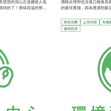
及悠悠的深山古道總使人低
價格合理和也沒進口糧食高
期待的了！香味四溢的簡單
的最佳實踐，因為透過吃飯
養足精神氣力繼續明日的旅
和農民。濃濃米香連結了節
大動機！去（2007）年8月
大致可分為白米、糙米和糯
綠色消費
土地利用
有機
大利麵館」在台北開張，這
也可以豐富有趣。 就米飯
循環經濟
料、簡單卻美味，並在養生
而言，糙米保存了最完整的
要的麵條及特殊香料外，多
以依個人需求，選擇適合自己
可口養生的料理還有不大的
芳蓉（右圖左二） 料理年資：婚後至今，已有25年以上 主要料理理念： 1.
我們的爬山經驗；讓消費者
清淡少油－料理者可免於吸收油煙，並
－方便傳授給年輕的主婦。