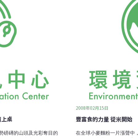
 * 主要料理理念：新鮮食
之尋常輔助食品，卻今日因
堅果與果乾是麵包好食材 * 養
養素之不足而產生的毛病。
當季新鮮自然的物產，簡化
不全所致），再如代謝不良
素的最偉大作用是分解食物
人最引以為煩惱的是體內裝
2008年02月15日
噴上桌
豐富食的力量 從米開始
勢磅礡的山頭及光彩奪目的
在全球小麥麵粉一片漲聲中