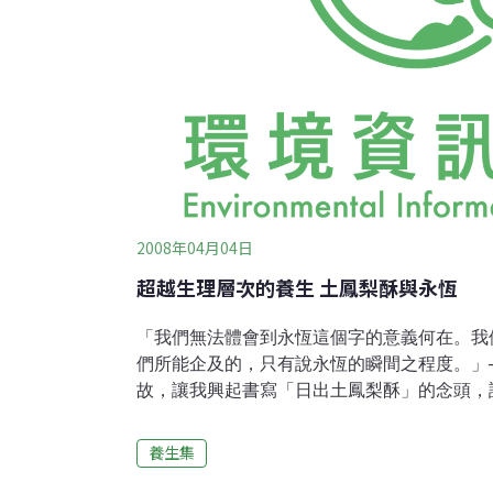
2008年04月04日
超越生理層次的養生 土鳳梨酥與永恆
「我們無法體會到永恆這個字的意義何在。我
們所能企及的，只有說永恆的瞬間之程度。」──卡謬 我想是因
故，讓我興起書寫「日出土鳳梨酥」的念頭，
卡謬的這句話，印在盒子的側標，就在保存期
間與保存期限之間建立起一辯證關係，賦予瞬
養生集
那樣的關係 ─ 常溫下的永恆十天，冷凍起來