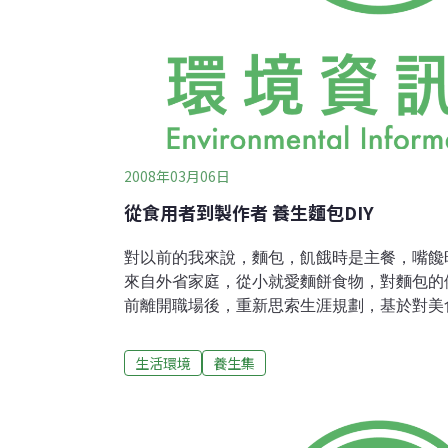
2008年03月06日
從食用者到製作者 養生麵包DIY
對以前的我來說，麵包，飢餓時是主餐，嘴饞
來自外省家庭，從小就愛麵餅食物，對麵包的
前離開職場後，重新思索生涯規劃，基於對美
能，參加一系列麵包烘焙的專業訓練，從此展
吃過再多的麵包，以前都只是嗅覺與味覺的慾
生活環境
養生集
我才真正學習到如何品嚐麵包，欣賞麵包的姿
觸五種感官知覺，仔細端詳、思考、品嚐與體
（Dindin） * 個人部落格：~窗外~ By the W