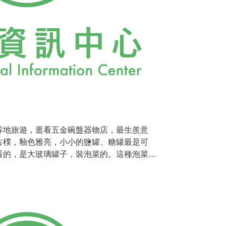
等地旅遊，逛看五金碗盤器物店，最生羨意
古樸，釉色雅亮，小小的鹽罐、糖罐最是可
看的，是大玻璃罐子，裝泡菜的。這種泡菜罐
看來整個西南地方，醃製泡菜壓根便是日常生
必見不著，但愈來愈不「家庭化」倒是真的。
備。然而泡菜的風行馬上又要開始矣。怎麼說
藥健康書有多本極強調腸道的衛生與酵素之攝
業社會的醃菜便是也。 亦即我們原先容易獲得