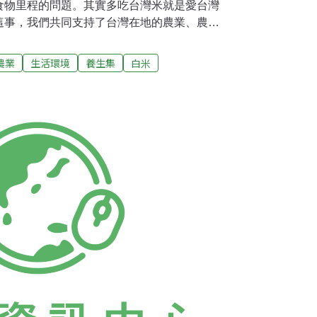
食物里程的問題。其實多吃台灣米就是愛台灣
這事，我們共同支持了台灣在地的農業、農村
令或慶典的食物記憶。目前市面常見的食用米
米三大類，各式米再搭上五榖雜糧，米飯世界
農業
生活環境
養生集
白米
的口感而言，白米較好吃，但如果以營養的觀點
稻米營養，其各項營養素含量均比白米高，可
的米飯。◆DIY米飯雜糧的混搭創意姓名：陳
可保存食物原味。 2. 做容易做的菜