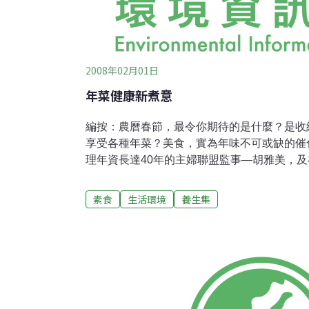
2008年02月01日
年菜健康新煮意
編按：農曆春節，最令你期待的是什麼？是收
享受各種年菜？美食，實為年味不可或缺的催
理年資長達40年的主婦聯盟監事—胡雅美，
943，分享如何用意想不到的食材和小撇步，
把關，並兼顧節省物資愛地球。料理王小檔案
素食
生活環境
養生集
20年前因病退休，重拾整健康觀念，調整飲
領域逐漸了解「少吃肉、做環保」的深層用意
保障。因此，陸續參加各樣生機飲食、有機生
熱誠推動，樂此不疲！一路走來，我所堅持的
壞、少負擔、少浪費、少垃圾」。做個忠誠的
有信賴度的有機食品、用品，在在為生態環境
的生產品，我的認知是:努力做個環境守護者