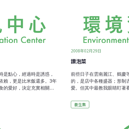
2008年02月29日
讚泡菜
時是點心，經過時是誘惑，
前些日子在雲南麗江、鶴慶
依賴，更是比米飯還多。3年
的，是店中各種盛器；形制
食的愛好，決定充實相關技
愛。但其中最教我眼睛盯著
開了我的麵包新生活。儘管
子，十年前在桂林亦常見，
望使然。實際製作麵包後，
活。泡菜罐子，在台灣亦未
養生集
態，透過嗅、視、味、聽、
甚至在小吃店亦未必家家皆
會。姓名／筆名：謝麗屏
呢？這一年來最受矚目的醫
indow * 料理年資：烹飪20
取，而酵素也者，我國在農