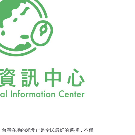
工商都市生活反而極度缺乏，甚而導致此種營
這種毛病如便秘、火氣大、口中生（此皆 消化
、肥胖、膽固醇高、肩頸痠痛與過緊亦是。酵
與合成我們身體需要的蛋白質與醣質。而現代
了太多處
，台灣在地的米食正是全民最好的選擇，不僅