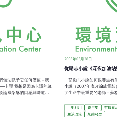
2008年03月28日
從勵志小說《深夜加油站
們無法賦予它任何價值－我
一部勵志小說如何跟養生有
為卡謬的緣
小說（2007年底改編成電
談論鳳梨酥的口感與味道。
了生命中最重要的老師－蘇
限的上方，彷彿要為永恆瞬
鍊。丹在修鍊的過程中聽從
間一個時間單位，彷彿就是
重要的就是飲食習慣的改變
土地利用
養生集
有機食
可以到二十天──這是關於土鳳
化生活中各種層面的問題，
生活環境
永續發展