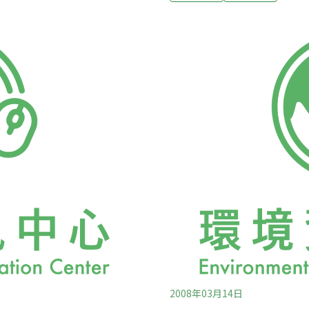
哲學意味，還無關乎土鳳梨
量發揮到前所未有的境界，
吃的鳳梨酥！」難得去台中
體上的一些小毛病也都不藥
出的鳳梨酥產生好奇，雖然
摘錄原著小說有關飲食描述
行「養生不碰甜點，甜點絕
光，光是從哪裡來？清淨的
的產品後，真的買了一盒帶
一屬二，應該先加以安定。
念念不忘。當然少碰甜點的
你必須戒掉精製糖、精製麵
能吃新鮮水果、蔬菜、未精
2008年03月14日