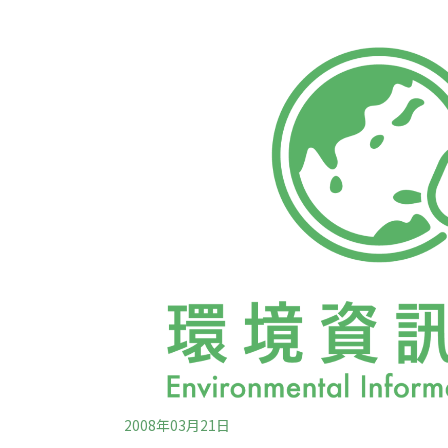
梨酥的永恆。所以，一開始是它的文學意涵，
酥的內餡以及後面的一切。「那是我吃過最好
一趟，在兩個朋友極力推薦下，我也開始對日
自己向來對這類糕點興趣缺缺，也一直努力奉
不養生」的最高指導原則。在店裡試吃完所有
回家。至今對它在口中殘留的鳳梨香味，還是
原則依舊不變，只是
2008年03月21日