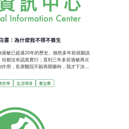
白書：為什麼我不得不養生
物過敏已超過20年的歷史。雖然多年前就聽說
，但都沒有認真實行；直到三年多前過敏再次
副作用，長庚醫院不願再開藥時，我才下決心
閱讀各類健康養生相關書籍。雖然不敢說已經
礎的保健知識已建立，並希望讓更多人能脫離
境哲學
生活環境
養生集
機、保健食品，用完全沒有副作用的自然療法
前便成立養生部落格，希望讓更多人瞭解環保
的危機意識目前威脅我們健康的二大怪獸就是
系的醫療單位」。前者想辦法吸引我們去購買
是否殘害我們的健康；後者趁我們生病時的痛
買藥品動手術，很少告知患者真正生病的原
本地脫離疾病的糾纏。很多醫生都知道最好的