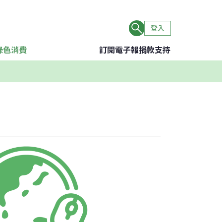
登入
綠色消費
訂閱電子報
捐款支持