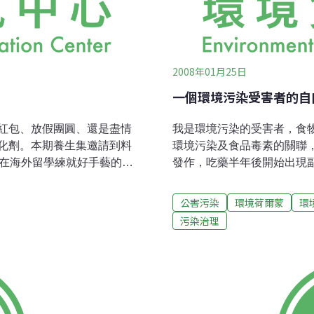
2008年01月25日
一個環境污染受害者的自
紅包、放假團圓、還是盡情
我是環境污染的受害者，食
化劑。本期養生集邀請到料
環境污染及食品毒素的關聯
及在海外留學練就好手藝的
發作，吃藥半年後開始出現
滿足家人的口腹之慾、為健康
不再靠藥物治療過敏，開始
料理王──胡雅美現身說法：
對養生完全瞭解透徹，但基
公害污染
環境荷爾蒙
環
食態度方式，並有幸踏入環保
藥物的控制，改以有機、生
污染治理
，是為自己的健康多了一份
來取代醫藥的治療，二年多
活養生講座，並親身體驗，
與養生的關連性。因病而生
信念就是「少污染、少破
「食品加工業」與「官僚體
有機農業支持者，安心使用
他們的人工食品，完全不管
盡維護之力，保有潔淨安全
苦，想辦法讓我們多花錢去
，是我們的權利以及義務。
因，也沒有時間指導如何根