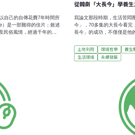
從韓劇「大長今」學養生
is）以自己的自傳花費7年時間所
寫論文那段時期，生活苦悶
pice）是一部難得的佳片；敘述
今」，70多集的大長今看
及民俗風情，經過千年的融
長今」的成功，不僅僅是他
土地人民的風趣與智慧。土
傳遞給觀眾韓國傳統文化知
香料而言，不只是各種食物
的故事，主要描述一位小宮
土地利用
環境哲學
養生
上學到許多人生大道理。不
膳的過程中，如何瞭解並且
生活環境
永續發展
座，類比了人間百態。影片
的餐飲，因為他的廚藝與醫
候與大人們一起圍著大毛巾
這是朝鮮歷史上真實存在的
局，他便認為在充滿蒸氣的
源」不僅是中醫的概念，在
開，心中的祕密不會再有任
的藥品」，吃錯東西便會變
與其夫穆斯達法談判，約定
養、自然的寶藏，在什麼樣
室的場景。最愛洗澡
不同與人類環境養成，大自
對身體會產生不良的影響，