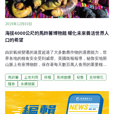
2019年12月03日
海拔4000公尺的馬鈴薯博物館 暖化未來養活世界人
口的希望
由於氣候變遷的速度超過了大多數農作物的適應能力，世
界各地的糧食安全受到威脅。英國衛報報導，秘魯安地斯
山脈上有座博物館，保存著每天數百萬人食用的重要糧食
——馬鈴薯。博物館的農藝學家持續搜集農民的祖傳知
馬鈴薯
土地利用
保種
氣候變遷
秘魯
全球暖化
識，找出馬鈴薯中有助度過乾旱、洪災和寒凍的基因。位
於庫斯科的這座馬鈴薯園區面積90平方公里，海拔3400至
糧食
永續發展
4900公尺。資助的非政府組織安地斯協會（Asociación
Andes）創辦人阿古梅多（Alejandro Argumedo）說，這
座博物館「不斷演進，保存有全世界數一數二的原生馬鈴
薯多樣性。」「在不同海拔以不同基因組合種植馬鈴薯，
產生新的基因表現，對於因應氣候變遷的挑戰非常重