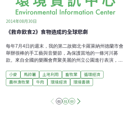
2014年08月30日
《救命飲食2》食物造成的全球悲劇
每年7月4日的週末，我的第二故鄉北卡羅萊納州德蘭市會
舉辦很棒的手工藝與音樂節，為保護當地的一條河川募
款。來自全國的樂團會齊聚美麗的州立公園進行表演，許
多小攤子販售手工製作的珠寶、陶瓷與服飾；社運與環保
小麥
馬鈴薯
土地利用
畜牧業
循環經濟
人士大力倡導太陽能、清理河川計畫、反核等種種運動；
小吃攤所使用的餐巾與餐具皆可生物分解……。總之，這
農林漁牧業
牛肉
環境經濟
環境書摘
堪稱是最有環保意識的活動。只有一項例外：大家塞進肚
子裡的食物。這裡有裹著合成糖漿與糖衣的油炸漏斗蛋
01
02
03
糕；巨大的火雞腿、漢堡、雞胸肉與裹玉米粉團的熱狗，
皆來自大量使用荷爾蒙與抗生素的集約飼養場；炸薯條的
油鍋裡滿是經過基因改造的烹飪油……。我們都知道在河
流中傾倒廢棄物、造成汙染是壞事，卻接受自己的身體遭
到汙染，好像飲食方式對於環境沒有影響。許多環保人士