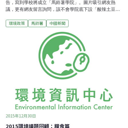
告，寫到學校將成立「馬鈴薯學院」。圖片吸引網友熱
議，更有網友留言詢問，該不會學院底下設「酸辣土豆
（馬鈴薯）絲系」吧？中新網報導指出，雲南師範大學日
環境政策
馬鈴薯
中國新聞
期針對設立學院召開會議，會議強調組建馬鈴薯學院「契
合國家糧食安全保障、馬鈴薯主糧化和『一帶一路』發展
戰略」，「學校應加快推進成立馬鈴薯學院的各項工
作」，並建議「盡快成立馬鈴薯學院籌備工作領導小組和
專家委員會」。報導引述雲南師範大學表示，中國農業科
學院深圳農業基因組研究所和雲南師範大學已簽署合作共
建「馬鈴薯學院」的戰略架構協議，籌備工作正在進行
中。
2015年12月30日
2015環境議題回顧：糧食篇