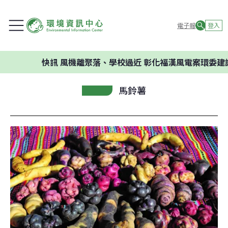
電子報
登入
快訊
風機離聚落、學校過近 彰化福漢風電案環委建議不應開
馬鈴薯