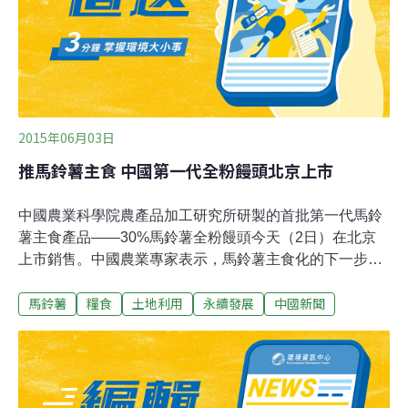
2015年06月03日
推馬鈴薯主食 中國第一代全粉饅頭北京上市
中國農業科學院農產品加工研究所研製的首批第一代馬鈴
薯主食產品——30%馬鈴薯全粉饅頭今天（2日）在北京
上市銷售。中國農業專家表示，馬鈴薯主食化的下一步目
標要繼續以市場為導向，以不斷滿足社會需求和老百姓的
馬鈴薯
糧食
土地利用
永續發展
中國新聞
營養健康為目標，加快新品種選育，優化加工技術工藝與
裝備，不斷降低馬鈴薯主食生產成本，結合中國人飲食習
慣和口味，開發出品種多樣、營養豐富、深受消費者喜愛
的系列產品。