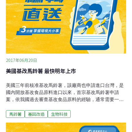
要。」在冰冷高山湖旁鈷藍色的天空下，一位父親和他的
女婿鋤著厚實的棕色土壤，拔出紅色的馬鈴薯放入麻袋
中。他們收集的「pucasawsiray」馬鈴薯是印加人神聖谷
地公園中1367個馬鈴薯品種之一。這裡密集耕種的小塊田
2017年06月20日
美國基改馬鈴薯 最快明年上市
美國三年前核准基改馬鈴薯，該廠商也申請進口台灣，是
國內開放基改食品原料進口以來，首宗基改馬鈴薯申請
案，依我國過去審查基改食品原料的經驗，通常需要一年
至三年的時間，因此推估可能最快明年有機會上市。根據
馬鈴薯
基因改造
生物科技
衛福部食藥署統計資料，目前核准基改食品原料有五種，
共119張許可證，其中，玉米有65張、黃豆有24張、棉花
22張、油菜七張、甜菜一張。基改馬鈴薯由美商優秀基因