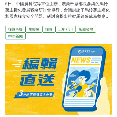
6日，中國農科院等單位主辦，農業部副部長參與的馬鈴
薯主糧化發展戰略研討會舉行，會議討論了馬鈴薯主糧化
和國家糧食安全問題。研討會提出推動馬鈴薯成為餐桌上
的主食，讓馬鈴薯逐漸成為水稻、小麥、玉米之後的中國
糧食危機
馬鈴薯
糧食
土地利用
永續發展
第四大主糧作物，這引發了公眾關注。專家表示，在其餘
主糧作物增產空間小、生態環境壓力增大、消費者營養不
中國新聞
均衡等問題的背景下，存在讓馬鈴薯升級為主糧的必要
性。報導稱，在這些好處被一再強調之前，中國大約10年
前早已悄悄然成為世界馬鈴薯最大的生產國，產量和種植
面積都超過全球總產的1/4，但中國的馬鈴薯生產的科技水
平和加工產業化發展仍落後於西方國家。此外，馬鈴薯主
糧化凸顯的也是中國當前所面臨的糧食危機：農村環境水
土的惡化，耕地不斷減少，人口增長和消費結構的變化，
糧食的自給率不斷下降等自然、社會和經濟挑戰。