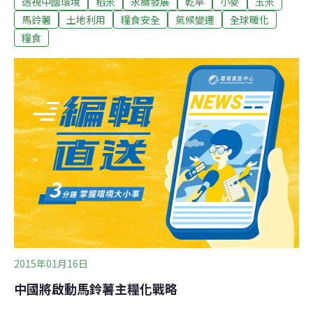
透視中國環境
稻米
永續發展
乾旱
小麥
玉米
馬鈴薯被葡萄牙商人引入中國以來，在至少400多年的時
間裡就一直是中國人膳食的重要組成部分。但稻米、麥和
馬鈴薯
土地利用
糧食安全
氣候變遷
全球暖化
玉米之類的穀物仍然是中國家庭攝取碳水化合物的主要來
糧食
源。
2015年01月16日
中國將啟動馬鈴薯主糧化戰略