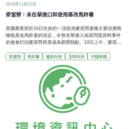
2014年11月11日
麥當勞：未在華進口和使用基改馬鈴薯
美國農業部於10日生效的一項批准麥當勞薯條主要供應商
種植基改馬鈴薯的決定，令曾在華捲入福喜問題原料事件
的速食巨頭麥當勞再度成為新聞熱點。10日上午，麥當勞
中國回應稱，麥當勞中國未曾使用、也從未進口報導中所
麥當勞
馬鈴薯
基因改造
生物科技
中國新聞
提及的基改馬鈴薯，完全符合國家法律法規的要求。美國
農業部動植物檢疫局（APHIS）官網上的這份聲明表示，
從2014年11月10日起，解除對J.R.Simplot公司
（Simplot）研發的一種基改馬鈴薯的管制。路透社報導
稱，這是首例在美國被批准用於商業種植的基改馬鈴薯。
中新社記者查閱Simplot公司官網介紹發現，其中提到其在
上世紀便成為麥當勞炸薯條的獨家供應商，這種良好的合
作關係延續至今。不過，在10日發來的聲明中，麥當勞中
國公關部表示，麥當勞中國未曾使用、也從未進口報導中
所提及的基改馬鈴薯，該公司在中國使用的馬鈴薯「完全
符合國家法律法規的要求」。