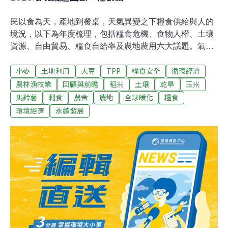
民以食為天，產地到餐桌，天氣異變之下糧食供給與人的
境況，以下為年度梳理，包括糧食危機、食物人權、土壤
資源、自由貿易、糧食自給率及農地農用六大議題。氣候
變遷加劇糧食危機近15年來最強聖嬰年（El Niño）出現在
小麥
土地利用
大豆
TPP
糧食安全
循環經濟
2015年，其威力自6月後增強，影響澳洲、巴布亞新幾內
亞、東加、斐濟、索羅門群島、菲律賓等鄰近太平洋國家
農林漁牧業
回顧與前瞻
稻米
土壤
乾旱
玉米
發生極端乾旱氣候，乾旱也威脅到亞洲大陸東部、東南
馬鈴薯
剩食
農舍
農地
全球暖化
糧食
亞、印度等亞洲地區，比方北韓遭逢世紀罕見旱災；同
環境經濟
永續發展
時，索馬利亞、南蘇丹、南非、辛巴威等東部、南部非洲
國家亦旱情嚴重，導致農作物歉收糧食短缺及飢荒。樂施
會（Oxfam）指出，2015年至2016年間，高溫、乾旱等極
端氣候加上聖嬰現象，打亂全球的耕種季節，至少數以千
萬最窮困的人口面臨糧食安全危機。世界氣象組織
（WMO）補充說明，引發乾旱、暴風雨和水災等極端氣候
的聖嬰現象，通常於每年10月至翌年1月達到高峰，其後
持續到明年第1季，呼籲世界各國