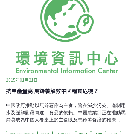
土壤的鹽度，而雨水的影響也會考量。馬鈴薯是全球第4
大普及的農作物，種類有超過5千種，有些千百年前還適
應海邊的含鹽環境，但隨著人類的遷徙而移往內陸生長，
這樣馬鈴薯可能還具有適應含鹽環境的必要基因。
2015年01月21日
抗旱產量高 馬鈴薯解救中國糧食危機？
中國政府推動以馬鈴薯作為主食，旨在減少污染、遏制用
水及緩解對昂貴進口食品的依賴。中國農業部正在推動馬
鈴薯成為中國人餐桌上的主食以及馬鈴薯食譜的推廣 ，這
個行動乍看起來似乎有點奇怪，並讓人吃驚。自從17世紀