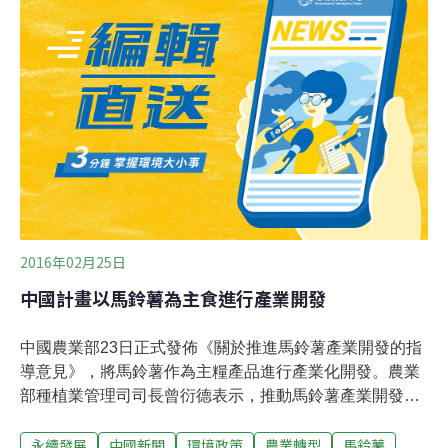
生技股份有限公司台灣分公司申請，書面資料標註轉殖特
性為「具低丙烯醯胺潛力及減少黑斑」。據了解，基改馬
鈴薯研發商為美國麥當勞薯條主要供應商之一，除了台灣
以外，也已同步向日本、韓國、中國申請進口。衛福部食
藥署食品組科長周珮如表示，基改馬鈴薯已獲美國、加拿
大、澳洲等地核准，業者提出申請案後，必須經過基因改
造食品審議小組委員書面審查，並開會討論，過去國內審
查基因改造食品原料到實際發布許可證所需時間約一年至
三年不等，因此難推論是否會通過及通過的時間點
2016年02月25日
中國計畫以馬鈴薯為主食進行產業開發
中國農業部23日正式發佈《關於推進馬鈴薯產業開發的指
導意見》，將馬鈴薯作為主糧產品進行產業化開發。農業
部種植業管理司司長曾衍德表示，推動馬鈴薯產業開發可
打造小康社會主食文化、破解農業發展瓶頸、推進農業轉
永續發展
中國新聞
環境政策
農業轉型
馬鈴薯
型升級、引領農業綠色發展、帶動農民脫貧致富。根據意