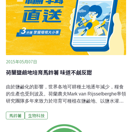
2015年05月07日
荷蘭鹽鹼地培育馬鈴薯 味道不鹹反甜
由於鹽鹼化的影響，世界各地可耕種土地逐年減少，糧食
的生產也受到波及。荷蘭農夫Mark van Rijsselberghe率領
研究團隊多年來致力於培育可種植在鹽鹼地、以鹽水灌溉
的農作物，如今已培育出可以在鹽水中生長的馬鈴薯，而
馬鈴薯
生物科技
且吃起來並不鹹，將來或可協助改善糧食不足的問題。除
了馬鈴薯之外，該研究團隊也嘗試在鹽鹼地種植胡蘿蔔、
草莓和洋蔥等農作物。他們用適當的方法灌溉，以便量測