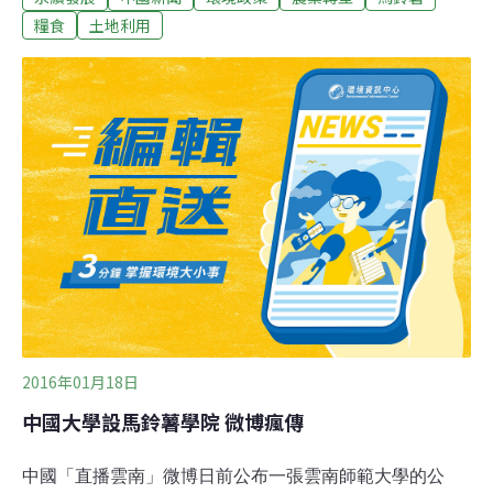
見，馬鈴薯產業開發的基本原則為：不與三大穀物搶水爭
糧食
土地利用
地、生產發展與整體推進相統一、產業開發與綜合利用相
兼顧、政府引導與市場調節相結合、統籌規劃與分步實施
相協調。該意見規劃到2020年中國馬鈴薯種植面積擴大到
1億畝以上，適宜主食加工的品種種植比例達到30%，主
食消費占馬鈴薯總消費量的30%。
2016年01月18日
中國大學設馬鈴薯學院 微博瘋傳
中國「直播雲南」微博日前公布一張雲南師範大學的公