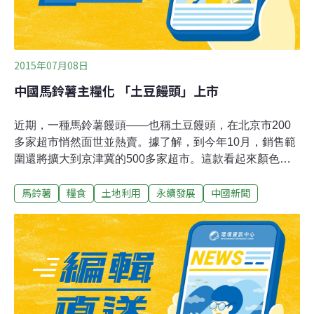
2015年07月08日
中國馬鈴薯主糧化 「土豆饅頭」上市
近期，一種馬鈴薯饅頭——也稱土豆饅頭，在北京市200
多家超市悄然面世並熱賣。據了解，到今年10月，銷售範
圍還將擴大到京津冀的500多家超市。這款看起來顏色略
黃、與傳統小麥饅頭並沒有太大差異的饅頭的問世，並非
馬鈴薯
糧食
土地利用
永續發展
中國新聞
簡單意味著一個食品新產品的出現，其背後是我國千百年
來糧食安全格局的重大改變——土豆將可能成為小麥、稻
穀、玉米三大主糧品種之後的第四大主糧品種。一個事關
13億人吃飯問題的新命題正開始演繹。土豆饅頭是今年年
初農業部對外公佈馬鈴薯主糧化發展戰略後面世的首個主
食產品，由中國農業科學院研製農產品加工研究所一個專
業5人團隊歷經近兩年時間、使用800多公斤土豆粉進行試
驗，該項目被視為土豆主糧化戰略的破題之作。