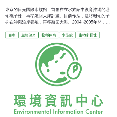
東京的日光國際水族館，首創在在水族館中復育沖繩的珊
瑚礁子株，再移殖回大海計畫。目前作法，是將珊瑚的子
株在沖繩沿岸養殖，再移殖回大海。2004~2005年間，共
有545株子株被利用人工方式固定在海底，但成長很緩
珊瑚
生態保育
物種保育
水族館
生物多樣性
慢，也容易受颱風影響。由於在水族館中復育可不受颱風
影響，能比海中更快速成長。但水族館中復育需要嚴格之
水質管理，該館利用細菌之力量，採用海水淨化裝置「自
然系統」，能造出最適合珊瑚之理想生長環境。 20日晚間
從沖繩空運來的23株石珊瑚（stony coral），長約10公
分，將放在館內模擬淺海之大型水槽，計劃一年後再移殖
回大海。