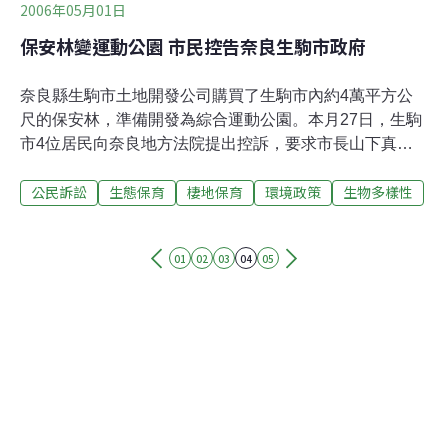
2006年05月01日
保安林變運動公園 市民控告奈良生駒市政府
奈良縣生駒市土地開發公司購買了生駒市內約4萬平方公
尺的保安林，準備開發為綜合運動公園。本月27日，生駒
市4位居民向奈良地方法院提出控訴，要求市長山下真不
要向該公司購買土地。訴狀上面寫著，生駒市於2003年12
公民訴訟
生態保育
棲地保育
環境政策
生物多樣性
月，委託該公司優先取得保安林，而該公司以1億3480萬
日圓向地主購得保安林。原告質疑市府違法，他們表示，
「市府不必要用這塊土地來做綜合運動公園。而且已明顯
01
02
03
04
05
高出標準地價，對生駒市造成損失。」市長則以未看過訴
狀的內容為由，不發表任何意見。