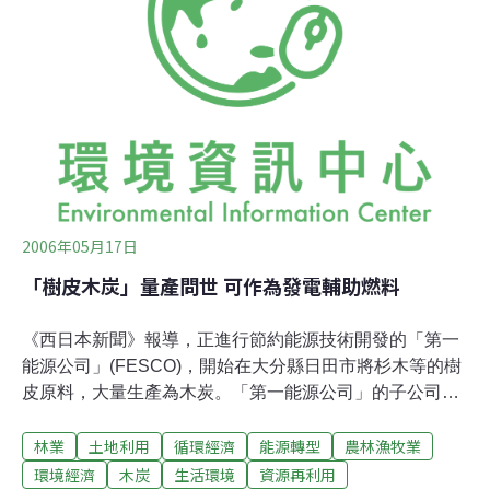
狩川水域就佔了132噸。然而，2004年驟降為4.5噸，其中
石狩川河系為3.6噸。石狩支廳和空知支廳預計於2004-
2006年度，投入約700萬日圓的經費，執行「石狩川八目
鰻文化保全再生事業」計畫，調查八目鰻魚數量減少的原
因與恢復資源的方法。同時，加了江別漁會、水產孵化
場、開發局等單位，進行這項計畫。2005年，北海道工業
大學的柳井清治教授的
2006年05月17日
「樹皮木炭」量產問世 可作為發電輔助燃料
《西日本新聞》報導，正進行節約能源技術開發的「第一
能源公司」(FESCO)，開始在大分縣日田市將杉木等的樹
皮原料，大量生產為木炭。「第一能源公司」的子公司
「日本森林燃料」，計畫在今年秋天開始量產「樹皮木
林業
土地利用
循環經濟
能源轉型
農林漁牧業
炭」。 將原木製成木材的過程中會產生大量的樹皮，過去
這些樹皮被直接當成肥料使用，但目前全日本的肥料需求
環境經濟
木炭
生活環境
資源再利用