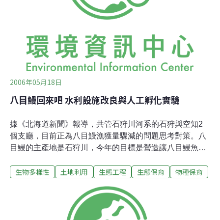
2006年05月18日
八目鰻回來吧 水利設施改良與人工孵化實驗
據《北海道新聞》報導，共管石狩川河系的石狩與空知2
個支廳，目前正為八目鰻漁獲量驟減的問題思考對策。八
目鰻的主產地是石狩川，今年的目標是營造讓八目鰻魚更
容易生存的環境，包括調查哪些水利設施妨礙八目鰻迴
生物多樣性
土地利用
生態工程
生態保育
物種保育
游，並進行人工孵化實驗。八目鰻在河川誕生的2～3年
後，會降海而向海移動。再過2～3年，為了產卵又迴游到
出生地。因含豐富維他命A而被作為健康食品。北海道主
要生產地在石狩川河系和尻別川河系，根據北海道水產孵
化場表示，八目鰻的最高漁獲量在1988年236噸，其中石