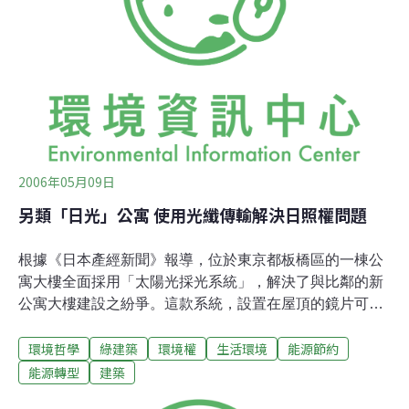
作出各種形狀。2005年5月，申請加工技術專利，本年度
開始量產試驗。
2006年05月09日
另類「日光」公寓 使用光纖傳輸解決日照權問題
根據《日本產經新聞》報導，位於東京都板橋區的一棟公
寓大樓全面採用「太陽光採光系統」，解決了與比鄰的新
公寓大樓建設之紛爭。這款系統，設置在屋頂的鏡片可以
自動尾隨太陽，收集光線，傳送到光纖，光纖前端會去除
環境哲學
綠建築
環境權
生活環境
能源節約
有害的紫外線後，照進室內。 這款太陽光採光系統，目的
是為了節省能源，由舊通產省（現為經濟產業省）策劃領
能源轉型
建築
導，三井造船、Laforet Engineering等4家公司開發並銷