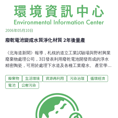
2005年獲利6000萬日圓。
2006年05月10日
廢乾電池變成水質淨化材質 2年後量產
《北海道新聞》報導，札榥的道立工業試驗場與野村興業
廢棄物處理公司，3日發表利用廢乾電池開發而成的淨水
精密陶瓷，可用於處理下水道及各種工業廢水。 產官學聯
手共同研究始於2003年，跟據試驗報告，廢乾電池之焚化
廢棄物
生活環境
資源再利用
污染治理
循環經濟
殘留物，特別是有些可作為電子零件等含磁原料的是可再
利用，然大半未再用。其原理是，廢乾電池之焚化殘留
電池
公害污染
物，含有鋅及錳之複合氧化物，能氧化微生物活動，此特
性加以活用成為水質淨化材料。該淨化材料具有利於微生
物活動之小孔，雖混合在酸性狀態下，也不易溶出磷灰石
（apatite）。氧化微生物活動之效果測試顯示，比原有產
品效果強5倍、價格比原有產品低1/5，也可依處理用途而