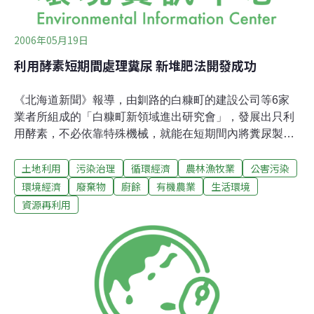
2006年05月19日
利用酵素短期間處理糞尿 新堆肥法開發成功
《北海道新聞》報導，由釧路的白糠町的建設公司等6家
業者所組成的「白糠町新領域進出研究會」，發展出只利
用酵素，不必依靠特殊機械，就能在短期間內將糞尿製成
堆肥的新方法。它所帶來的糞尿減量與消臭效果，讓農民
土地利用
污染治理
循環經濟
農林漁牧業
公害污染
們感到驚訝。「研究會」是由有機處理垃圾的方式得到靈
感。製作方式是，先將牛或豬的糞尿堆積，混合專門處理
環境經濟
廢棄物
廚餘
有機農業
生活環境
廚餘之熱酵素，再用機械加以攪拌。 由於酵素的作用會促
資源再利用
進分解、並且產生熱，所以在攪拌過的地方就會不停的冒
出白煙；要是反覆不停攪拌的話，溫度就可上升到大約70
度左右。3週內雜菌就會全部消失，1個月後，含水率下降
至20%，臭味消失，氣味變得像被雨淋濕的落葉味道一
般。在對堆肥作分析之後，得知其為含有大量氮及磷之優
質肥料。目前堆肥的售價是每10公升500日圓。