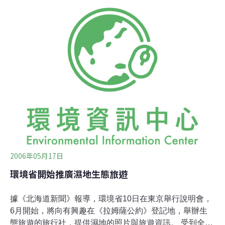
低迷。樹皮木炭化，可以減少火力發電排出的溫室氣體。
樹皮木炭每公斤的發熱量為6000千卡，是直接燃燒一般木
屑時的2倍，而與石碳相當；只是過去要將樹皮木炭化大
量生產有相當困難。製造業繁盛的日田市，一年大約有8
萬立方公尺的樹皮，因市場需求低迷，只有一半量的樹皮
被肥料工廠拿來做成產品。對正在興建使用木材燃料發電
廠的第一能源公司來說，日田市有容易收集樹皮，降低成
本等優勢。日本森林燃料公司的高木勝社長則表示，這項
技術對處理大量樹皮有貢獻，將會在全國的林業地區增設
據點。
2006年05月17日
環境省開始推廣濕地生態旅遊
據《北海道新聞》報導，環境省10日在東京舉行說明會，
6月開始，將向有興趣在《拉姆薩公約》登記地，舉辦生
態旅遊的旅行社，提供濕地的照片與旅遊資訊。 受到全日