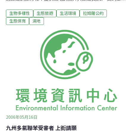
本列入《拉姆薩公約》的濕地由13處增加到33處(北海道
生物多樣性
生態旅遊
生活環境
拉姆薩公約
則由6處增加到12處)的啟發，環境省首次嘗試提供這樣的
服務。 環境省表示，他們除了向旅行社提供的旅遊資訊，
生態保育
濕地
同時透過旅行社發給參加者濕地的相關資料。旅行社的資
料將會在環境省的網頁上宣傳，環境省也預定針對旅行社
的主要相關負責人員招開研習會。這項業務是由環境省野
生生物課所負責。
2006年05月16日
九州多氯聯苯受害者 上街請願