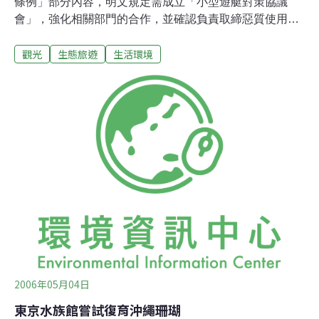
條例」部分內容，明文規定需成立「小型遊艇對策協議
會」，強化相關部門的合作，並確認負責取締惡質使用者
之事宜。 縣自然環境保全課長、縣警本部地域課長等皆出
觀光
生態旅遊
生活環境
席該會議，會中除說明該條例修正之部分，也針對遊艇等
非法佔據琵琶湖的情況提出對策。會議中，也播放了報導
不當駕駛人實況的影片。
2006年05月04日
東京水族館嘗試復育沖繩珊瑚