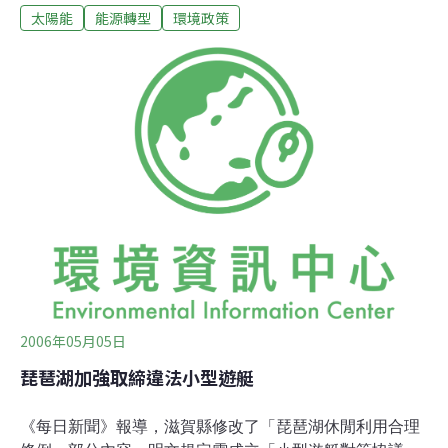
太陽能
能源轉型
環境政策
總發電量約等於1座大型核能發電廠發電量157萬千瓦。 環
境政策研究所的飯田哲也表示，由於德國2004年修法，採
用提高太陽能電力購買價格的支援政策，才讓德國得以超
越日本。而且，相對於引進新能源政策不完備的日本，差
距將會愈來愈大。
2006年05月05日
琵琶湖加強取締違法小型遊艇
《每日新聞》報導，滋賀縣修改了「琵琶湖休閒利用合理