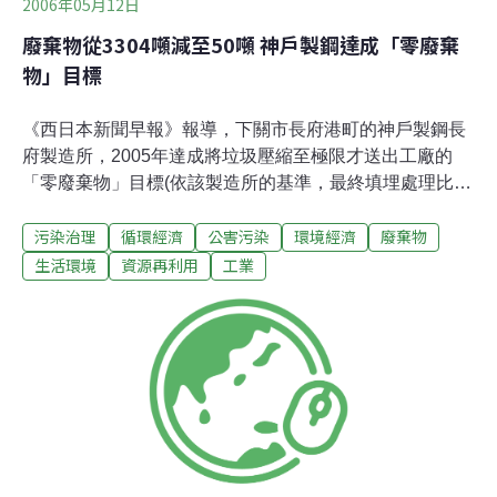
2006年05月12日
廢棄物從3304噸減至50噸 神戶製鋼達成「零廢棄
物」目標
《西日本新聞早報》報導，下關市長府港町的神戶製鋼長
府製造所，2005年達成將垃圾壓縮至極限才送出工廠的
「零廢棄物」目標(依該製造所的基準，最終填埋處理比率
為0.5%以下)。不僅減少處理廢棄物的費用，還能當作有
污染治理
循環經濟
公害污染
環境經濟
廢棄物
價資源販賣，提高收益。該製造所也被認定為2005年度縣
內的環保工廠。 該製造所設有銅板工廠和鋁押出工廠，年
生活環境
資源再利用
工業
產量大概在10萬噸左右。減少廢棄物的具體作法，像是降
低銅板工廠所產生之污泥的含水率，作為煉銅公司的原
料，或像是廢塑膠類作為水泥燃料等等。此外，廢棄物從
工廠搬運出來的作業也和擁有再資源化技術的中間處理業
者合作，藉此提高金屬回收率。2000年送出掩埋的廢棄物
有3340噸，到了2005年大幅減少為50噸。2005年度從該
製造所產出的16030噸廢棄物中，有2/3變成有價資源。廢
棄物相關的收支也從2003年的負9000萬日圓，轉變為