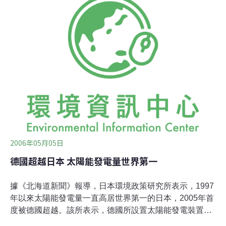
售。採太陽光系統協議辦公室表示，約10年前開始有公共
設施以及房屋住宅使用。然而由於價格昂貴、知名度低，
很少用於解決日照權紛爭。而這次全體住戶集體採用此系
統，堪稱首例。 該公寓大樓為14層樓。約於1年前得知南
側預計建設12層樓的全新公寓大樓，屆時全體35戶住戶
中，將會有29戶幾乎一整天都無法曬到陽光，因此改採
「確保日照權」的對策。經過一連串的協商，最後確定設
置太陽光採光系統，總經費預估為7800萬日圓（約2200萬
台幣）；建商
2006年05月05日
德國超越日本 太陽能發電量世界第一
據《北海道新聞》報導，日本環境政策研究所表示，1997
年以來太陽能發電量一直高居世界第一的日本，2005年首
度被德國超越。該所表示，德國所設置太陽能發電裝置，
2004年為50萬千瓦、2005年為60萬千瓦、2005年年末的