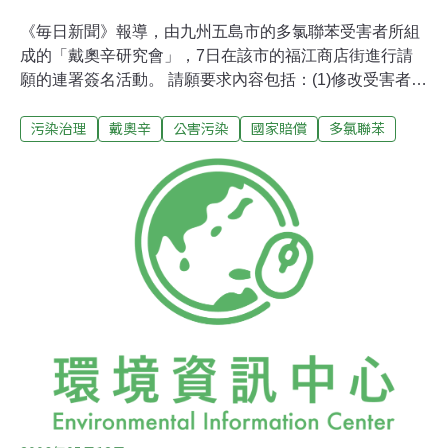
《毎日新聞》報導，由九州五島市的多氯聯苯受害者所組
成的「戴奧辛研究會」，7日在該市的福江商店街進行請
願的連署簽名活動。 請願要求內容包括：(1)修改受害者認
定方法，救濟全部的受害者；(2)發掘未被認定的受害者並
污染治理
戴奧辛
公害污染
國家賠償
多氯聯苯
追蹤調查；(3)由國家進行治療方式的研發；(4)及早解決追
回賠償金的問題；(5)認定多氯聯苯污染為公害，並制訂新
的救濟對策。 「戴奧辛研究會」的代表宿輪敏子表示，受
害者已漸進入高齡化，希望有關當局體認連署書的重要
性，趕快訂定國家的救濟對策。這份連署資料將由東京的
多氯聯苯受害者支援中心彙整後，向國會提出。