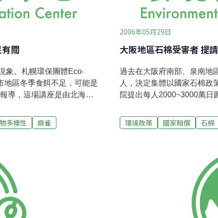
2006年05月29日
足有關
大阪地區石棉受害者 提
象。札幌環保團體Eco‧
過去在大阪府南部、泉南地
，都市地區冬季食餌不足，可能是
人，決定集體以國家石棉政
》報導，這場講座是由北海道
院提出每人2000~3000
，在回答「會餵食麻雀」的
首宗石棉受害者集團向國家提
減量」餵食。根據這樣的結
次提出告訴的原告包括：罹
物多樣性
麻雀
環境政策
國家賠償
石綿
麻雀的人增加，才造成食餌
3人。他們是1950～199
報員，針對今年冬天的氣象狀
棉。3月實施的石棉救濟新
有關聯性。
外。 協助原告的「大阪石
100年來石棉產業聚集，其
次大戰前就已經進行過調查
的必要性。因此原告以國家
團長村松昭夫則表示：「在