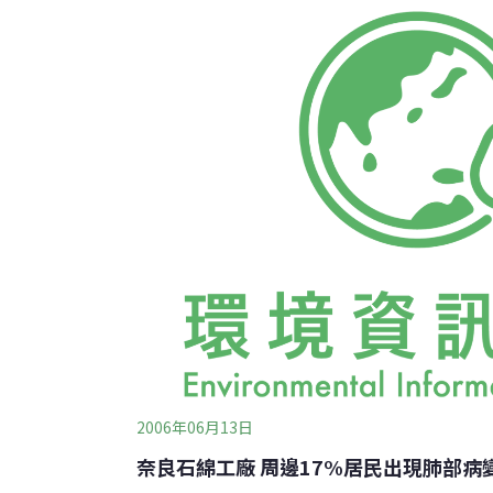
日晚間8～10時，以「2006黑色光廊」為題
2006年06月13日
奈良石綿工廠 周邊17%居民出現肺部病