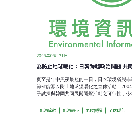
2006年06月21日
為防止地球暖化：日韓跨越政治問題 共
夏至是年中黑夜最短的一日，日本環境省與非政
節省能源以防止地球溫暖化之宣傳活動，200
子試探與韓國共同展開關燈活動之可行性，今
共同實施宣傳活動。活動目標將以日韓為中心
新聞》報導，韓國方面於15日下午8時起，在2
能源節約
能源轉型
氣候變遷
全球暖化
塔，由地方廣播局邀請人氣歌星朴正賢等人，
時首爾中央街道部分關燈，強調日韓防止地球
是在17~21日的5天之間，以東京鐵塔為首，