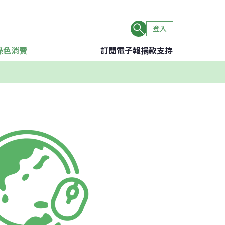
登入
綠色消費
訂閱電子報
捐款支持