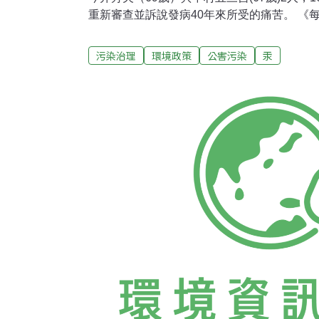
重新審查並訴說發病40年來所受的痛苦。 《
阿賀野河川流域沿岸的松濱町出生，因小時後
在6、7年後而發病，雙親和哥哥姐姐都也被認定
污染治理
環境政策
公害污染
汞
日2人向新瀉市的認定審查會提出申請，但是
合最低的認定標準，並在隔年被駁回。這次隨
和運動神經功能失調，被認為有必要重新再檢
既然每天和家人都吃一樣的食物，自己卻沒有
實在令人無法接受。不只是沒有被認定，還被
痺和抽筋等病症。 中村也說希望能早日得到
到晚上更容易腳麻，痛的無法入睡，加上上了
痛苦