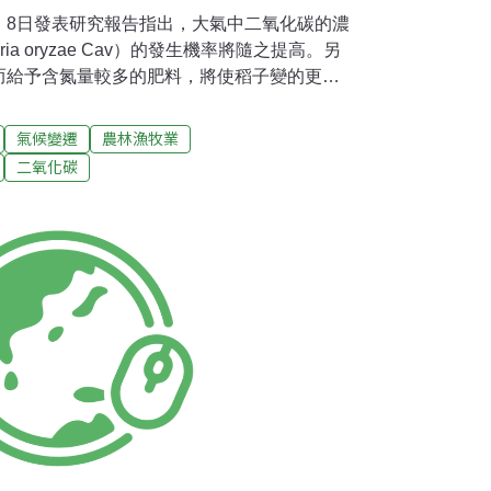
，8日發表研究報告指出，大氣中二氧化碳的濃
ria oryzae Cav）的發生機率將隨之提高。另
而給予含氮量較多的肥料，將使稻子變的更不
氧化碳的濃度會比現在高出200～600ppm，
開發農業栽培技術是有必要的。 據《毎日新
氣候變遷
農林漁牧業
在比一般大氣中二氧化碳濃度高出200ppm的
二氧化碳
種稻熱病菌。2000年7月的實驗中，通常一株
驗區中稻子卻有24.9個。在2003年的實驗中，
驗區有8.3個。 另一方面，栽種稻米時，常使
收獲量，但稻子會變的較易倒塌。該中心比較
劑量肥料的結果。 稻子向垂直方向傾斜每18