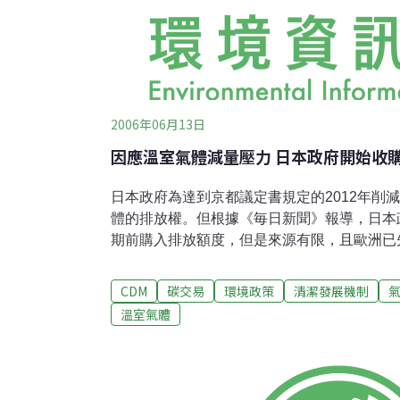
2006年06月13日
因應溫室氣體減量壓力 日本政府開始收
日本政府為達到京都議定書規定的2012年削
體的排放權。但根據《毎日新聞》報導，日本政
期前購入排放額度，但是來源有限，且歐洲已
加。 依京都議定書之「清潔發展機制」（CD
提供技術與資金，幫助開發中國家減少二氧化
CDM
碳交易
環境政策
清潔發展機制
換取排放額度。因為施行上幾乎完全依賴民間
溫室氣體
買。 截至目前為止，被CDM承認之日本企業
國、印度分解與回收鹵化碳（flon）之副產品
興建風力發電；在智利養豬場進行甲烷沼氣的
個別企業進行議價與收購。截至2012年，需支