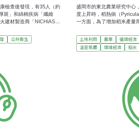
健康檢查後發現，有35人（約
盛岡市的東北農業研究中心
肥厚斑」和綿棉疾病「纖維
度上昇時，稻熱病（Pyricula
建材製造商「NICHIAS」
一方面，為了增加稻米產量
針對過去的員工496人、員工
容易傾倒。預測100年後，二
787人進行健康檢查。 負責健
要如何應對這種情況，對於
理
公共衛生
土地利用
農業
循環經濟
於日本呼吸學會中發表該結
聞》報導，東北農業研究中心
溫室氣體
環境經濟
稻米
斑」，其中1人因大量吸入石
試驗區中，栽培種植稻米並接
」。未來恐怕都有可能形成
的稻子有17.8個斑點，在試
狀，然尚未彙整有詳細的資
一般的稻子只有2.8個，但試
的周邊居民，應該即刻確立定
用含氮量較多的肥料來增加
2工廠周邊有5位居民因間皮
了在1平方公尺面積給予不同
IAS表
度做一個等級（rank）