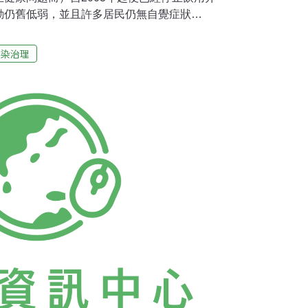
動仍舊低弱，並且許多居民仍無自覺症狀
toms）。 《毎日新聞》報導，筑波大學專攻神經內科的
在日本神經學會上發表了與有機砷化物中毒之長
污染治理
調查是以健康受損的145位居民為調查對象，
內的血流量與腦部活動。 調查結果發現，儘管
病情輕微，其小腦與海馬迴區一部份的血流
一半。而腦部的活動狀況，不論是腦幹與小腦
弱的狀態。 此外，在停止飲用後也還繼續使用
尿液中篩檢出的DPAA濃度比起完全停用井水
飲