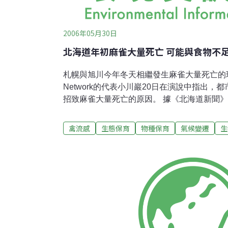
2006年05月30日
北海道年初麻雀大量死亡 可能與食物不
札幌與旭川今年冬天相繼發生麻雀大量死亡的現
Network的代表小川巖20日在演說中指出
招致麻雀大量死亡的原因。 據《北海道新聞
獸醫師公會主辦。分析該團體進行的問卷調查
25人中，有14人今年冬天餵食「停止」、「
禽流感
生態保育
物種保育
氣候變遷
生
果，進而推測「由於戒備禽流感，停止餵食給
不足的可能」 此外，札幌氣象台的川野浩預
況報告指出，低溫或大雪與麻雀大量死亡並沒