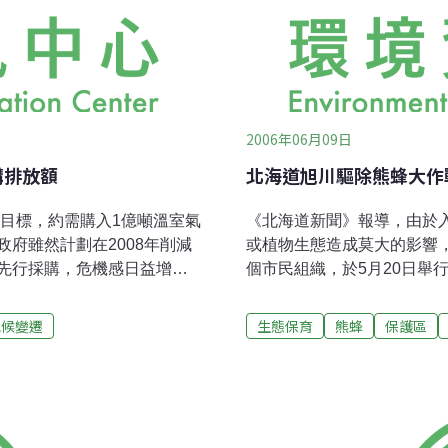
2006年06月09日
購排放額
北海道旭川驅除熊蜂大作
減目標，約需購入1億噸溫室氣
《北海道新聞》報導，由於
府雖然計劃在2008年削減
或植物生態造成莫大的影響
先行採購，危機感日益增
個市民組織，於5月20日舉
M），排放權可由已開發國家
王蜂。熊蜂原本用於幫助溫
碳等大氣中的溫室氣體，以
海道野生化，亦造成了日本
氣候變遷
生態保育
熊蜂
保護區
，故日本政府需向民間購
定外來種。為確知熊蜂的實
有49家，主要工作內容：為中
園，專攻保育生態學的東京
（HFC23）；為韓國、阿根庭
2005年底組成「大雪山熊
回收。 7月時，日本政府將與
步，捕獲了約150隻。捕獲
出經費122億元，且預估明
效果較好。鷲谷教授表示，