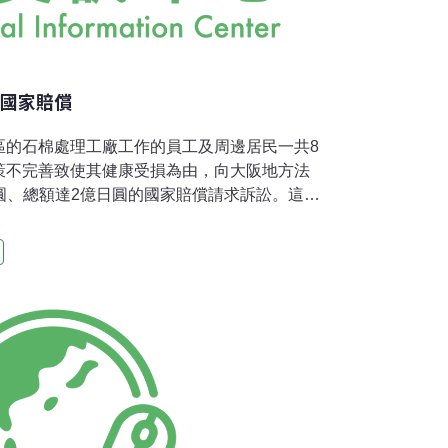
請國家賠償
區的石棉處理工廠工作的員工及周邊居民一共8
策不完善致使其健康受損為由，向大阪地方法
萬日圓、總額達2億日圓的國家賠償請求訴訟。這是
出訴訟的案例。 《每日新聞》14日報導，這
患石棉肺等病症的患者5人，及已故患者的遺族
0年代初期在石棉紡織工廠等地工作，因而吸入石
法，對象限定為間皮瘤和肺癌，石棉肺則排除在
棉塵肺症律師團」團長芝原明夫表示，泉南地區
中大多是員工僅數人的小型業者。日本政府在二
，當時擔任調查的醫師也曾指出制定法令規範
「應作為而不作為」提起國家賠償。 律師團副
一審階段，將請求修正新法等受害者救濟