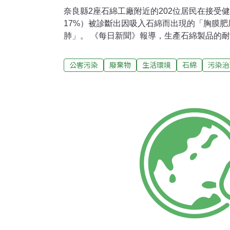
奈良縣2座石綿工廠附近的202位居民在接受
17%）被診斷出因吸入石綿而出現的「胸膜
肺」。 《每日新聞》報導，生產石綿製品的耐火
位在奈良的2座工廠，自2005年7月底開始，
家屬76人、往來業者13人、周邊居民202人等
公害污染
廢棄物
生活環境
石綿
污染治
檢的奈良醫療中心副院長田村猛夏，6月2日
果。在周邊居民的部分，35人出現「胸膜肥厚
綿以致肺組織硬化，形成呼吸困難的「纖維肺
間皮瘤和肺癌。至於過去的員工，大多都有異
料。 田村副院長說道：「對於持續傳出受害
期健康檢查等制度的行政措施。」 先前已確定
瘤而死亡的事件。對於此次調查的結果，NICH