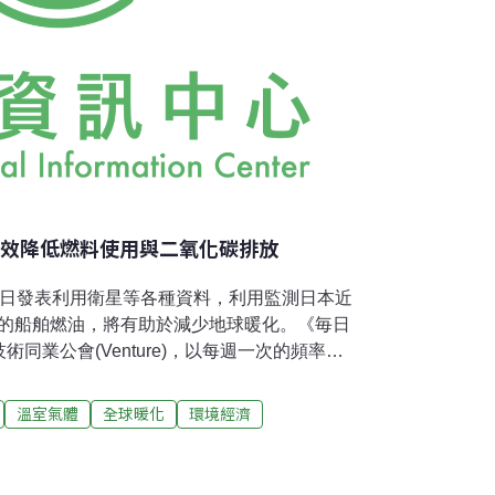
有效降低燃料使用與二氧化碳排放
1日發表利用衛星等各種資料，利用監測日本近
%的船舶燃油，將有助於減少地球暖化。《毎日
同業公會(Venture)，以每週一次的頻率，
個月內之海流、水位、水温、鹽分濃度等資料。
能順黑潮而下，或反之避開洋流，將可縮短航
溫室氣體
全球暖化
環境經濟
排放二氧化碳。 以航行東亞到北美之貨櫃船為
當於每年減少50億日幣的燃料費，及減少44萬
機構的東京大學山形俊男教授表示：因應地球