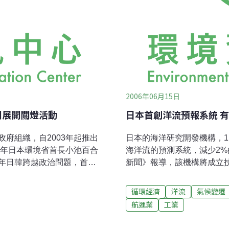
2006年06月15日
同展開關燈活動
日本首創洋流預報系統 
府組織，自2003年起推出
日本的海洋研究開發機構，
4年日本環境省首長小池百合
海洋流的預測系統，減少2
年日韓跨越政治問題，首度
新聞》報導，該機構將成立技術
，推廣至亞洲各國。《毎日
預測10平方公里範圍內、2
005年剛落成的首爾鐵下
該機構表示，航行路徑如果
循環經濟
洋流
氣候變遷
舉行長達3小時關燈晚會。同
行時間、節省燃料費及減少
航運業
工業
溫暖化之訴求。日本方面則
例，將可減少燃料費2%，相
全國3萬8千個設施將於18日週
噸的二氧化碳排放。代表該