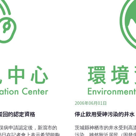
.6％，需以購買排放額方式
花蜜被吸走的植物失去授粉
放權需求量將
公園都充斥著熊蜂，而國家
2006年06月01日
駁回的認定資格
停止飲用受砷污染的井水
俣病申請認定後，新瀉市的
茨城縣神栖市的井水受到高濃度的有機砷
16日在記者會上表示希望能夠
污染，雖然附近居民（因發生