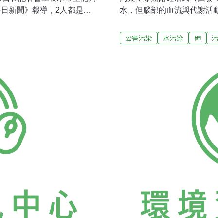
每日新聞》報導，2人都是在
水，但腦部的血流與代謝活
就吃這些受污染的魚貝類，
（subjective symp
為水俣病。2000年12月28
石井一弘講師，5月11日，
公害污染
水污染
砷
因語言、聽力視力等症狀不符
期影響有關的研究報告。這份
著今井的平衡感覺功能障礙
配合定期的複檢，調查其腦
查。在記者會上，今井提到
居民沒有自覺症狀或是看似
被認定為水俣病的受害者，
量，已幾近減少到正常人的
駁回，但身體還是持續有麻
的代謝量，都一直停留在低
救濟，亦希望大家能了解，一
井水來洗澡與洗臉的居民，其
年紀很多病也就隨之而來的
的居民高出3～6倍。而停止