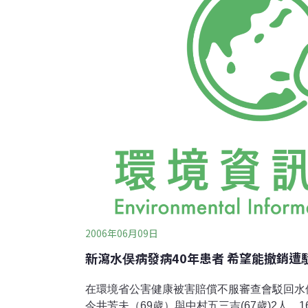
年後將陸續增加預算。日本政府預計減量額的1
完成。 另一方面，到2012年為止，全球的排
2006年06月09日
新瀉水俣病發病40年患者 希望能撤銷遭
在環境省公害健康被害賠償不服審查會駁回水
今井芳夫（69歲）與中村五三吉(67歲)2人，