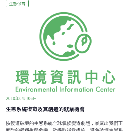
此才能獲得糧食、收入、燃料、健康、生活品質與社區支
生態保育
持。根據「窮人的GDP」這樣的指標，就充分得彰顯出鄉
村地區人口對自然界的依賴與自然資本對社會帶來的影
響。例如，在巴西，若將由平時未列入紀錄、並由森林提
供的財務與勞貨都納入國民所得帳時，這些財務與勞貨的
價值佔GDP的比例，將從6%提升到17%。窮人總是很容
易受害，因為他們取得替代產品與服務的管道，很有可能
變得非常困難或是相當昂貴，而他們更難獲得可替代的收
入來源。TEEB的期中報告強調了持續性貧窮，和生物多
樣性與生態系統服務流失兩者間的關係，並指出後者可
2010年04月06日
生態系統復育及其創造的就業機會
恢復遭破壞的生態系統全球氣候變遷劇烈，暴露出我們正
面臨的種種生態危機。欲採取補救措施，避免破壞生態系