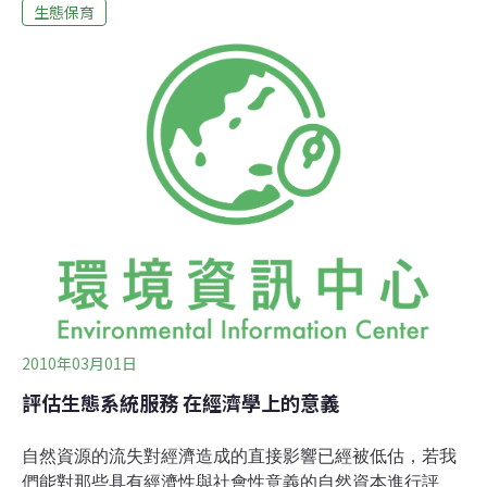
況，主要與生態系統服務的性質有關。許多生態系統服務
生態保育
屬於公共財，或具有社會公益性質，可以讓每個人都使
用，而且並沒有可與之競爭的服務提供者。此外，生態系
統服務帶來的利益，會因不同的時空下不同人的感受而有
所差異。會影響生物多樣性的公共或私人決策，多半只會
考量像流域保護這類限於特定小範圍地理區內的利益，而
常會忽略像糧食與飲水供給這類的公共利益。即使當地民
眾的生計已面臨危機，這些決策仍會偏向提升私人利益，
例如鼓勵商業性的森林砍伐。此外，決策者常會短視近
利，只希望自然資源能持續地供應，最好能超額供應，漁
業的
2010年03月01日
評估生態系統服務 在經濟學上的意義
自然資源的流失對經濟造成的直接影響已經被低估，若我
們能對那些具有經濟性與社會性意義的自然資本進行評