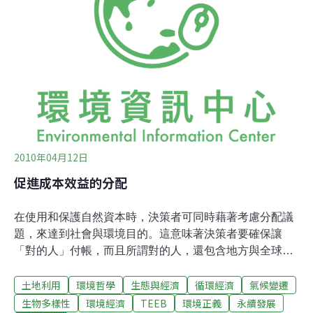
們。若是要保育和永續得使用這些服務，重新定義與正式
承認這些服務的價值就變得很重要。因為當決策者要使用
新的工具，如生態系統服務付費機制(Payment for
Ecosystem Services ,PES)時，這些服務的價值就會決定
了其所能帶來的社會影響。以巴拉圭為例，當巴拉圭以
PES來正式評估這些
2010年04月12日
促進成本效益的分配
在使用和保護自然資本時，決策者可同時藉著考慮分配議
題，來達到社會與環境目的。這意味著決策者要確保讓
「對的人」付帳，而且所謂對的人，還包含地方與全球的
層級。這也代表著對產權與使用權的重視，以及可能藉此
土地利用
環境哲學
生態與經濟
循環經濟
氣候變遷
減緩轉型的陣痛。生物多樣性對鄉村地區的窮人相當重
要，他們憑藉當地的生態系統服務與生物多樣性而活，藉
生物多樣性
環境經濟
TEEB
環境正義
永續發展