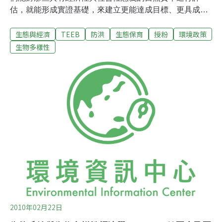
估，就能形成實證基礎，來建立更能達成目標、更具成本
效益的解決方案。此刻我們面臨生物多樣性流失的危機。
生態與經濟
TEEB
防洪
生態保育
授粉
環境政策
就在50年內，物種急速流失中，近3分之2的生態系統服務
正在毀損(千禧生態系統評估，Millennium Ecosystem
生物多樣性
Assessment (MA)，2005，註1)。我們在不了解自然資本
價值的情況下，坐視這些資源的流失。而且因為自然資本
的真正價值並沒有被列入決策考量，並被化約為市場經濟
的各種指標，所以在國家與國際的層級上，都缺乏對這種
流失的認知。當我們面臨要管理自然資本的急迫性時，可
以試著將人類從自然界中獲得的利益視為生態系統服務。
這可以成為一個比較有用、明確的觀念，幫助我們建立一
個管理自然資本的新方法。生態系統服務所能提供的利益
可以是直接的、也可以是間接的，可以是有形、也可以是
無形的，
2010年02月22日