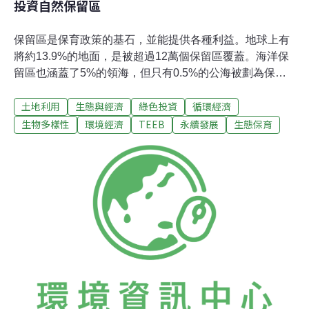
投資自然保留區
保留區是保育政策的基石，並能提供各種利益。地球上有
將約13.9%的地面，是被超過12萬個保留區覆蓋。海洋保
留區也涵蓋了5%的領海，但只有0.5%的公海被劃為保留
區。人們常只注意到保留區會為全球帶來利益，其實保留
土地利用
生態與經濟
綠色投資
循環經濟
區也會讓當地人獲益。全球有超過十億的人，依靠保留區
維生，例如從保留區獲得糧食與燃料。因此，若是能投資
生物多樣性
環境經濟
TEEB
永續發展
生態保育
保留區，並維護生態系統的運作，必能獲得回饋。保留區
能提供不同層級的自然利益：在地的、國家級的、全球性
的(見表二)。保留區所帶來的利益，遠遠高於維護保留區
的成本，而且遠高於將保留區改為農地等集約土地利用方
式帶來的效益(見圖二)。保留區如何帶來利益：特定的案
例在巴西亞馬遜河地帶的保留區帶來的地方與國家層級利
益，比將保留區用於小型農作用地所帶來的獲益，還高出
50%。相較於將土地轉用於畜牧或公園用地，維護保留區
將能為巴西總體經濟帶來三倍以上的利潤。在柬埔塞的
Ream國家公園，在有效的保護措施基