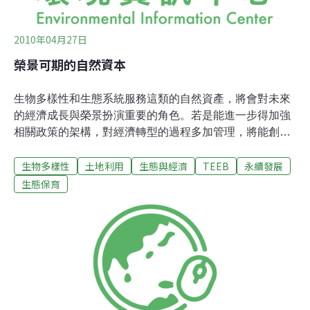
2010年04月27日
榮景可期的自然資本
生物多樣性和生態系統服務這類的自然資產，將會對未來
的經濟成長與榮景扮演重要的角色。若是能進一步得加強
相關政策的架構，對經濟轉型的過程多加管理，將能創造
出深具效率的經濟。TEEB的研究建立在現存的許多國際
生物多樣性
土地利用
生態與經濟
TEEB
永續發展
行動與報告上，例如聯合國的千禧年生態系統評估
(Millennium Ecosystem Assessment)，指出自然本對人類
生態保育
生存與福祉的重要性。當我們將所有證據拼湊在一起時，
我們同時也面臨會反映在政策上的巨大經濟成本。政策造
成改變自然資本是個提供人類服務與支持我們經濟的網
絡。自然資本對解決許多生態的危機，有巨大的貢獻，這
些危機包含氣候變遷、糧食安全、不足的用水。這些危機
在被解決的同時，也能消弭貧窮。面對自然資本的議題，
沒有一個一體適用的方法，必須因地制宜。但有兩個建議