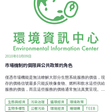
然資源進行更有效的管理與運用。在TEEB D0第三章中，
就提供了許多指標與呈現的方法。雖然測量與監測生物多
樣性的重要性早已被承認，但現有的資料不只不夠，而且
還太雜亂。我們需努力創造能引人注意的指標，來呈現整
體的圖像。首先要做的就是呈現物種與人口的趨勢、生態
系統和其供給服務的範圍與狀態，以及在現有基
2010年03月09日
市場機制的侷限與公共政策的角色
僅憑市場機能是無法瞭解大部分生態系統服務的價值，現
存的價格信號最多只能反映像食物、燃料和飲水這些供給
服務的價值，而且這些服務的價格通常無法真實呈現。實
際上，這些供給服務常繞過市場機制，透過社區共享的方
生態與經濟
污染治理
循環經濟
環境政策
式讓人們享用。 除了觀光等少數特例之外，其他生態系統
服務的價值通常未能反映在市場機制上。會造成這種情
生物多樣性
公害污染
環境經濟
珊瑚礁
TEEB