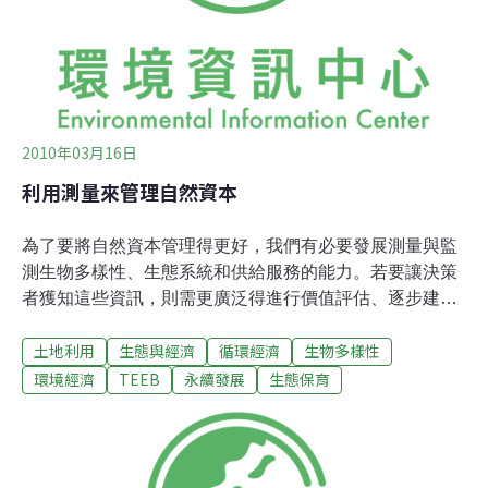
得更佳的財政回饋。對減緩與適應氣候變遷進行投資為了
終止森林遭破壞而實施的綠碳政策可以是個比其他替代方
案更具成本效益的方式，來減緩氣候變遷帶來的影響。
2010年03月16日
利用測量來管理自然資本
為了要將自然資本管理得更好，我們有必要發展測量與監
測生物多樣性、生態系統和供給服務的能力。若要讓決策
者獲知這些資訊，則需更廣泛得進行價值評估、逐步建立
生物多樣性與生態系統服務的指標，以及將自然資本納入
土地利用
生態與經濟
循環經濟
生物多樣性
宏觀經濟的指標與會計帳中。我們若無法像測量人為的資
產和經濟服務流量那樣，測量自然資本，就無法對自然資
環境經濟
TEEB
永續發展
生態保育
本進行監測與管理，有了適當得測量才會有良善得管理。
對生物多樣性與生態系統進行更好得測量對決策者而言，
建立指標非常有用，因為透過指標，決策者可以了解自然
資源的現狀和目前影響自然資源的某些趨勢，因而能對自