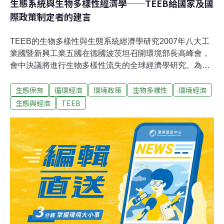
生態系統與生物多樣性經濟學──TEEB給國家及國
際政策制定者的建言
TEEB的生物多樣性與生態系統經濟學研究2007年八大工
業國暨新興工業五國在德國波茨坦召開環境部長高峰會，
會中決議將進行生物多樣性流失的全球經濟學研究。為了
回應此一決議，德國與歐盟執委會決定委託Pavan
生態保育
循環經濟
環境政策
生物多樣性
環境經濟
Sukhdev擔任獨立的研究主持人，進行主題為「生態系暨
生物多樣性經濟倡議」 (The Economics of Ecosystems
生態與經濟
TEEB
and Biodiversity)的研究計畫，簡稱TEEB。Mr. Sukhdev
為曾任職於德意志銀行的資深銀行家，同時也是印度綠色
會計（Green Accounting for Indian States Project）與印
度環境信託（Green Indian States Trust, GIST）的發起
人。TEEB是由聯合國環境規劃署主導進行的大規模研究
計畫，並獲得歐盟委員會、德國、英國、挪威、荷蘭與瑞
典的資助。本系列專欄將介紹此一研究計畫中撰寫給