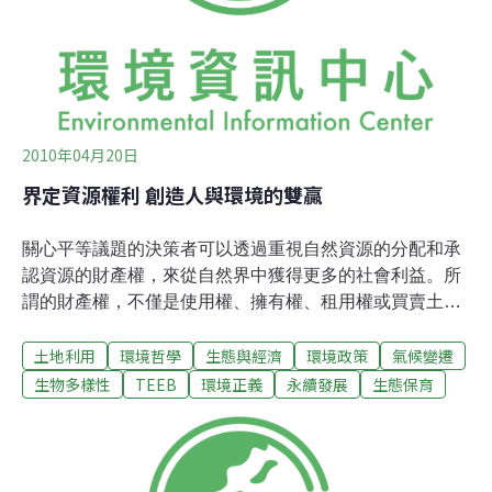
方案，可能可以適用於各種不同的案例。一、政策回應不
該只限於環境政策的範圍，而還需要考量不同層面的政
策，例如農林漁業、能源、
2010年04月20日
界定資源權利 創造人與環境的雙贏
關心平等議題的決策者可以透過重視自然資源的分配和承
認資源的財產權，來從自然界中獲得更多的社會利益。所
謂的財產權，不僅是使用權、擁有權、租用權或買賣土
地，還包含資源和相對利益的流向，這些因素都會決定資
土地利用
環境哲學
生態與經濟
環境政策
氣候變遷
源將如何被使用。從一個平等的觀點來看，公平得分配資
源是很重要的。 當我們要管制原本可免費取得的生態系統
生物多樣性
TEEB
環境正義
永續發展
生態保育
服務時，我們最好先承認並調整這些服務的價值。在社區
中，水源、漁獲和牧場這些資源的使用權，常透過非正式
的方式被分配和管理。當外來的介入將改變這些非正式的
權利時，決策者要謹慎得評估那些依賴這些服務維生的人