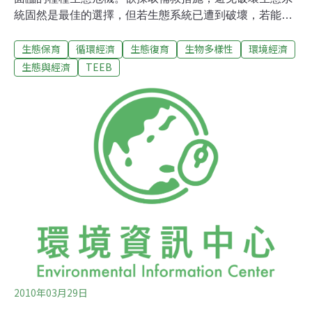
統固然是最佳的選擇，但若生態系統已遭到破壞，若能適
當得對生態系統的復育進行投資，仍可獲得極佳的回饋。
生態保育
循環經濟
生態復育
生物多樣性
環境經濟
根據TEEB在2009年出版的氣候變遷特集，復育紅樹林能
對社會帶來的回饋效益，最高可達40%，復育熱帶森林的
生態與經濟
TEEB
林地與灌木叢則可達50%，草地可達79%。雖然復育生態
系統的回饋比例這麼高，但是要進行這類計畫需要高額的
投資，投資金額會因生態系統與破壞程度的差異而不同，
而且光是事前的評估作業可能就所費不貲。除了巨額的投
資外，另一個要注意的層面是預期效益。復育生態系統可
能會損及私人利益，因此政府與公共預算的角色就非常重
要，必須有政府的強力支持，並協調這類復育計畫會影響
到各類當事人，才能使復育計畫成功。鹹海就是個典型的
案例，在獲得政府的強力承諾與組織性的支持後，鹹海的
復育計畫才因而成功。
2010年03月29日