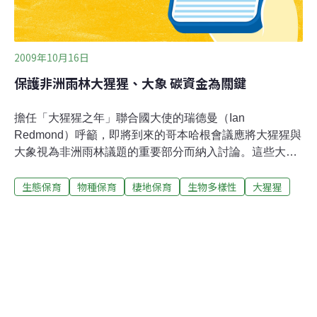
2009年10月16日
保護非洲雨林大猩猩、大象 碳資金為關鍵
擔任「大猩猩之年」聯合國大使的瑞德曼（Ian
Redmond）呼籲，即將到來的哥本哈根會議應將大猩猩與
大象視為非洲雨林議題的重要部分而納入討論。這些大型
哺乳類動物對於生態系統而言是關鍵性的物種。 盜獵與棲
生態保育
物種保育
棲地保育
生物多樣性
大猩猩
地破壞是危害這兩種物種最大的威脅，遷移物種保護公約
主要目標之一，即是支持現有保護大猩猩棲地的國家行動
方案。