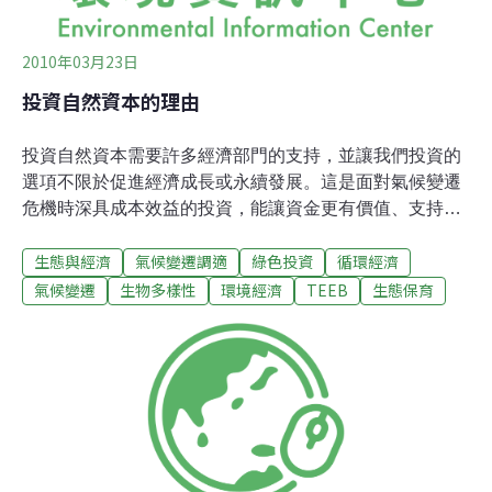
2010年03月23日
投資自然資本的理由
投資自然資本需要許多經濟部門的支持，並讓我們投資的
選項不限於促進經濟成長或永續發展。這是面對氣候變遷
危機時深具成本效益的投資，能讓資金更有價值、支持當
地經濟、創造就業機會與維持長遠的經濟利益。有許多經
生態與經濟
氣候變遷調適
綠色投資
循環經濟
濟部門都依賴自然資本而生。此外，生物多樣性也保護人
類免於自然災害和確保糧食供應的安全與健康。圖表一說
氣候變遷
生物多樣性
環境經濟
TEEB
生態保育
明了靠基因多樣性而發展的經濟部門，至今我們還無法認
定生態系統服務潛在的範圍，更不用說要善加運用了。要
把自然資本管理好是有可能的，雖然目前仍有許多理由導
致缺乏效率的管理，例如以狹義的GDP概念進行決策、欠
缺對生態系統價值的認知、不充足的法律架構、難以符合
公益的私利、貧乏的治理。若將這些障礙移除，自然能得
到好的回饋。若是能將自然資本管理得更好，未來將會獲