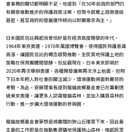
會事務的關切都明顯不足。他提到「在50年前政府部門仍
有願意推動進步的保護政策法案，但現今感覺上政商連結
甚密，甚至政府的發展運作傾向以財團需求為主。」
日本國民信託興起背景恰好是在經濟高度開發的年代，
1964年東京奧運、1970年萬國博覽會，使得國民保護意識
高漲，讓國民信託的概念順勢推動，全民買地保護土地的
策略在保育團體間發酵。但反觀現在，日本東京即將於
2020年再次舉辦奧運，各種開發議案再次浮上枱面，但時
下日本年輕人對社會的關注減少，環境運動將面對嚴苛的
考驗。為此，安藤理事長提到龍貓故鄉基金會已在籌劃透
過東京奧運，讓更多人認識龍貓森林，並加入購買森林的
行動，進一步擴大環境運動的參與圈。
龍貓故鄉基金會夢想是將廣闊的狹山丘陵買下來，因此最
主要的工作即是在推動集資購地保護狹山森林，喚起民眾