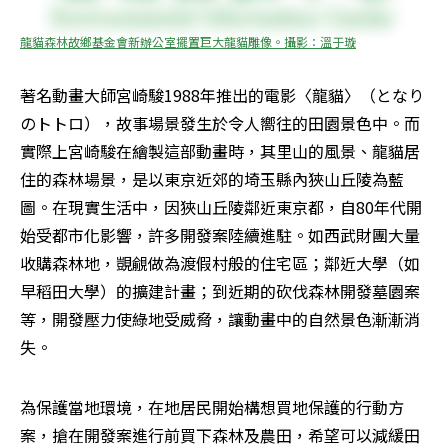
龍貓森林故鄉基金會新辦公室擺置巨大龍貓雕像。攝影：溫于璇
著名動畫大師宮崎駿1988年推出的電影〈龍貓〉（となり
のトトロ），故事場景發生於令人嚮往的田園景色中。而
實際上宮崎駿在繪製這部動畫時，其里山的風景、龍貓居
住的森林場景，是以東京近郊的埼玉縣內狹山丘陵為藍
圖。在現實生活中，因狹山丘陵鄰近東京都，自80年代開
始受都市化影響，許多開發案陸續進駐。如西武財團大量
收購森林地，覬覦做為渡假村般的住宅區；鄰近大學（如
早稻田大學）的擴建計畫；到近期的砍伐森林開發墓園案
等，開發壓力使綠地受威脅，讓動畫中的自然景色漸漸消
失。
為保護當地環境，在地居民開始構想買地保護的行動方
案，搶在開發案進行前買下森林及農田，希望可以減緩田