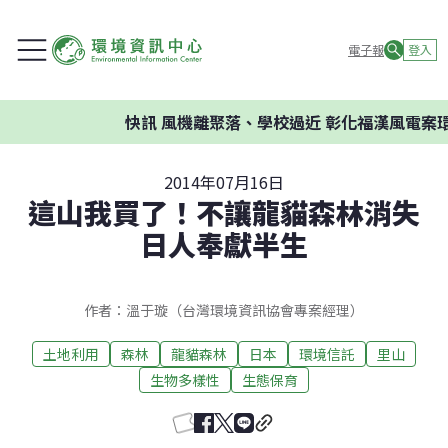
電子報
登入
快訊
風機離聚落、學校過近 彰化福漢風電案環委建
2014年07月16日
這山我買了！不讓龍貓森林消失
日人奉獻半生
作者：溫于璇（台灣環境資訊協會專案經理）
土地利用
森林
龍貓森林
日本
環境信託
里山
生物多樣性
生態保育