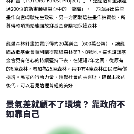
林計畫（TOTORO Forest Project）」，透過這計畫讓超
過200位的動畫師繪製心中的「龍貓」，一方面展出這些
畫作向宮崎駿先生致敬，另一方面將這些畫作拍賣後，所
募得款項捐給龍貓故鄉基金會購地保護森林。
龍貓森林計畫拍賣所得約20萬美金（600萬台幣），讓龍
貓故鄉基金會順利購得龍貓森林第7、8號地。這也讓該基
金會更有信心的持續堅持下去，在短短7年之間，從原有
的6座森林，增加為25座森林，其中有4座森林由民眾無償
捐贈。民眾的行動力量，匯聚社會的共有財，確保未來的
後代，可以看見這裡曾經的美好。
景氣差就顧不了環境？ 靠政府不
如靠自己