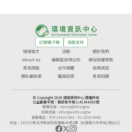
訂閱電子報
捐款支持
環境徵才
活動
關於我們
About us
編輯室自律公約
網站授權條款
常見問題
合作媒體
投稿須知
隱私權政策
獲獎紀錄
意見回饋
© Copyright 2026 環境資訊中心 版權所有
公益勸募字號：
衛部救字第1141364365號
服務信箱：
service@tnf.org.tw
投稿信箱：
infor@e-info.org.tw
客服電話：070-10101-666／02-2910-6000
地址：231023新北市新店區民權路48號3樓（近捷運大坪林站1號出口）