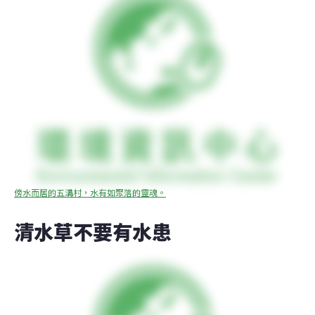
傍水而居的五溝村，水有如聚落的靈魂。
清水草不要有水患