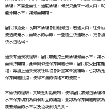
清理，不需全面性、過度清理，何況只要來一場大雨，就
能沖開水草，讓河面開闊。
居民卻擔憂，長期不清理會阻礙河道，若遇大雨，往外溢
流造成淹水；而缺水的季節，一些植生快速吸水，更會加
快水道枯竭。
過去有過幾次經驗，居民聘僱挖土機清理河面水草，讓水
面維持開闊；此舉疑似遭保育團體檢舉，居民感受困窘難
堪，再加上過去幾次社區協會計畫案未獲補助，也認為是
保育團體阻擋，使得不滿的情緒不時流竄。
不愉快的經驗，又缺乏對話機制，使得居民將河道清理和
水草保育切割為兩個對立的議題，並認為保育團體應該為
覆蓋河面的水草以及垃圾淤積負責。