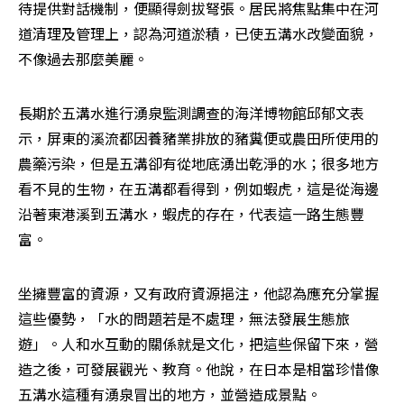
待提供對話機制，便顯得劍拔弩張。居民將焦點集中在河
道清理及管理上，認為河道淤積，已使五溝水改變面貌，
不像過去那麼美麗。
長期於五溝水進行湧泉監測調查的海洋博物館邱郁文表
示，屏東的溪流都因養豬業排放的豬糞便或農田所使用的
農藥污染，但是五溝卻有從地底湧出乾淨的水；很多地方
看不見的生物，在五溝都看得到，例如蝦虎，這是從海邊
沿著東港溪到五溝水，蝦虎的存在，代表這一路生態豐
富。
坐擁豐富的資源，又有政府資源挹注，他認為應充分掌握
這些優勢，「水的問題若是不處理，無法發展生態旅
遊」。人和水互動的關係就是文化，把這些保留下來，營
造之後，可發展觀光、教育。他說，在日本是相當珍惜像
五溝水這種有湧泉冒出的地方，並營造成景點。