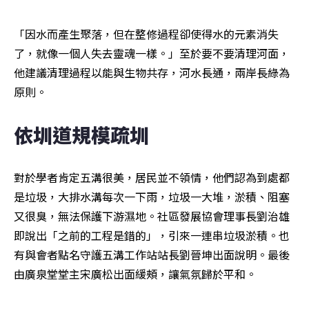
「因水而產生聚落，但在整修過程卻使得水的元素消失
了，就像一個人失去靈魂一樣。」至於要不要清理河面，
他建議清理過程以能與生物共存，河水長通，兩岸長綠為
原則。
依圳道規模疏圳
對於學者肯定五溝很美，居民並不領情，他們認為到處都
是垃圾，大排水溝每次一下雨，垃圾一大堆，淤積、阻塞
又很臭，無法保護下游濕地。社區發展協會理事長劉治雄
即說出「之前的工程是錯的」，引來一連串垃圾淤積。也
有與會者點名守護五溝工作站站長劉晉坤出面說明。最後
由廣泉堂堂主宋廣松出面緩頰，讓氣氛歸於平和。