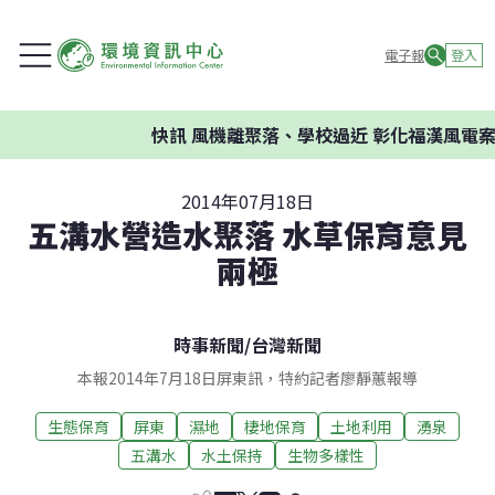
電子報
登入
快訊
風機離聚落、學校過近 彰化福漢風電案環
2014年07月18日
五溝水營造水聚落 水草保育意見
兩極
時事新聞
/
台灣新聞
本報2014年7月18日屏東訊，特約記者廖靜蕙報導
生態保育
屏東
濕地
棲地保育
土地利用
湧泉
五溝水
水土保持
生物多樣性