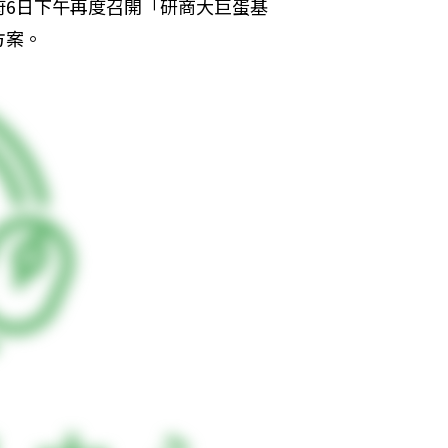
府6日下午再度召開「研商大巨蛋基
方案。