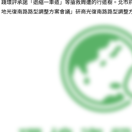
踐環評承諾「退縮一車道」等搶救周遭的行道樹。北市
地光復南路路型調整方案會議」研商光復南路路型調整