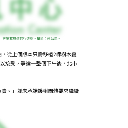
道」等搶救周遭的行道樹。攝影：賴品瑀。
由，從上個版本只需移植2棵樹木變
難以接受，爭論一整個下午後，北市
負責。」並未承諾護樹團體要求繼續