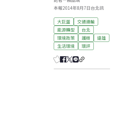
記者
—
賴品瑀
本報2014年8月7日台北訊
大巨蛋
交通運輸
能源轉型
台北
環境政策
護樹
遠雄
生活環境
環評