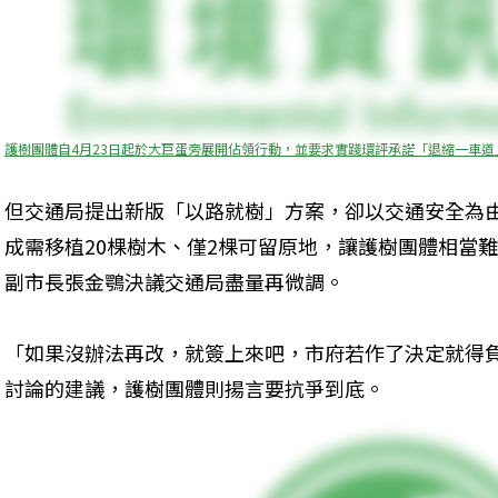
護樹團體自4月23日起於大巨蛋旁展開佔領行動，並要求實踐環評承諾「退縮一車
但交通局提出新版「以路就樹」方案，卻以交通安全為
成需移植20棵樹木、僅2棵可留原地，讓護樹團體相當
副市長張金鶚決議交通局盡量再微調。
「如果沒辦法再改，就簽上來吧，市府若作了決定就得
討論的建議，護樹團體則揚言要抗爭到底。