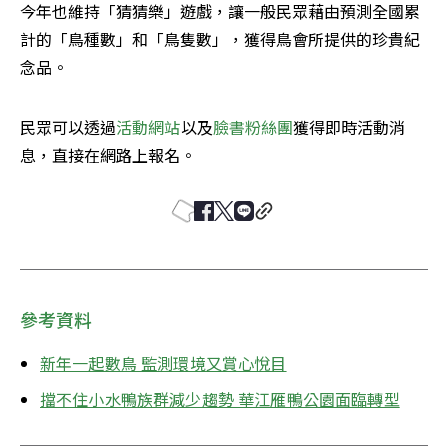
今年也維持「猜猜樂」遊戲，讓一般民眾藉由預測全國累
計的「鳥種數」和「鳥隻數」，獲得鳥會所提供的珍貴紀
念品。
民眾可以透過
活動網站
以及
臉書粉絲團
獲得即時活動消
息，直接在網路上報名。
參考資料
新年一起數鳥 監測環境又賞心悅目
擋不住小水鴨族群減少趨勢 華江雁鴨公園面臨轉型