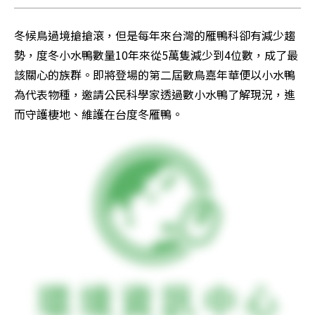
冬候鳥過境搶搶滾，但是每年來台灣的雁鴨科卻有減少趨
勢，度冬小水鴨數量10年來從5萬隻減少到4位數，成了最
該關心的族群。即將登場的第二屆數鳥嘉年華便以小水鴨
為代表物種，邀請公民科學家透過數小水鴨了解現況，進
而守護棲地、維護在台度冬雁鴨。