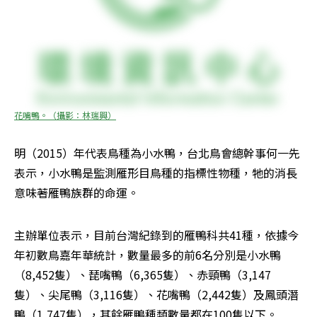
花嘴鴨。（攝影：林瑞興）
明（2015）年代表鳥種為小水鴨，台北鳥會總幹事何一先
表示，小水鴨是監測雁形目鳥種的指標性物種，牠的消長
意味著雁鴨族群的命運。
主辦單位表示，目前台灣紀錄到的雁鴨科共41種，依據今
年初數鳥嘉年華統計，數量最多的前6名分別是小水鴨
（8,452隻）、琵嘴鴨（6,365隻）、赤頸鴨（3,147
隻）、尖尾鴨（3,116隻）、花嘴鴨（2,442隻）及鳳頭潛
鴨（1,747隻），其餘雁鴨種類數量都在100隻以下。