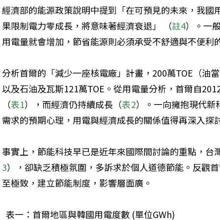
經濟部的能源政策說明中提到「在可預見的未來，我國
果限制電力零成長，將意味著經濟衰退」 （
註4
）。一
用電量就會增加，節省能源則必須承受不舒適與不便利
分析首爾的「減少一座核電廠」計畫，200萬TOE（油當
以及石油及瓦斯121萬TOE。從用電量分析，首爾自20
（
表1
），而經濟仍持續成長（
表2
）。一向擁抱現代新
需求的預期心理，用電與經濟成長的關係值得再深入探
事實上，節能科技早已是近年來國際間討論的重點，台
3
），卻缺乏積極氛圍，多訴求於個人道德節能。反觀首
至極致，建立節能制度，影響層面廣。
  表一：首爾地區與韓國用電度數 (單位GWh)