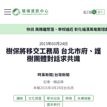
電子報
登入
快訊
風機離聚落、學校過近 彰化福漢風電案環委建
2015年03月24日
樹保將移交工務局 台北市府、護
樹團體對話求共識
時事新聞
/
台灣新聞
記者
—
賴品瑀
本報2015年3月24日台北訊
護樹
文化資產
華光社區
移樹
永續發展
嘉禾新村