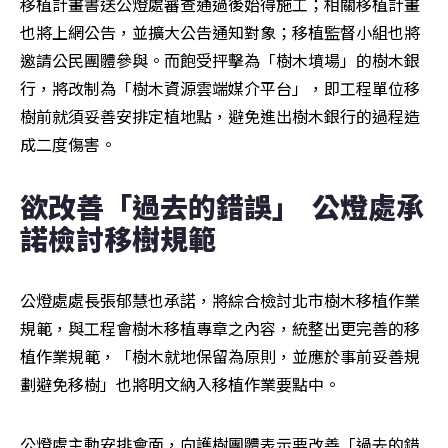
移植計畫書送公燈處審查通過後始得施工；相關移植計畫
也將上網公告，並擴大公告通知對象；移植監督小組也將
邀請公民團體參與。而飽受抨擊為「樹木墳場」的樹木銀
行，將改制為「樹木資源雲端媒介平台」，即工程單位移
樹前就須妥善安排定植地點，避免進出樹木銀行的過程造
成二度傷害。
欲改善「過去的錯誤」  公燈處承
諾檢討移樹規範
公燈處處長張郁慧也承諾，將綜合檢討北市樹木移植作業
規範，與工程會樹木移植專章之內容，統整出更完善的移
植作業規範，「樹木就地保留為原則，並應於事前妥善規
劃避免移樹」也將明文納入移植作業要點中。
公燈處主動安排會面，向護樹團體表示要改善「過去的錯