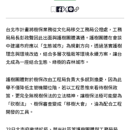
台北市計畫將樹保業務從文化局移交工務局公燈處，工務
局局長彭政聲因此出面與護樹團體溝通。護樹團體在會談
中建議市府應以「生態城市」為規劃方向，透過落實護樹
理念與環境改造，結合多層次植栽等環境永續方案，讓台
北成為一座結合生態、綠樹的森林城市。
護樹團體對於樹保改由工程局負責大多感到擔憂，因為此
舉不僅降低主管機關位階，若以工程思惟來看待樹保政
策，更完全無視樹保法的立法精神，讓樹保法極可能變為
「砍樹法」、樹保審查變成「移樹大會」，淪為配合工程
開發的工具。
23日北市府邀請松菸、華光社區等護樹團體與工務局局