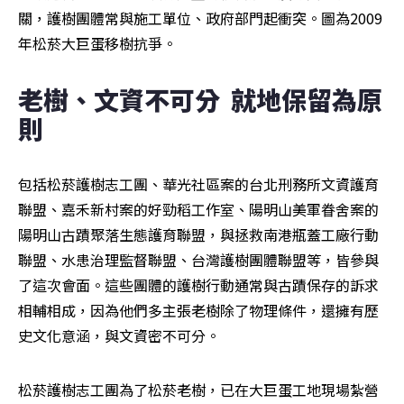
關，護樹團體常與施工單位、政府部門起衝突。圖為2009
年松菸大巨蛋移樹抗爭。
老樹、文資不可分  就地保留為原
則
包括松菸護樹志工團、華光社區案的台北刑務所文資護育
聯盟、嘉禾新村案的好勁稻工作室、陽明山美軍眷舍案的
陽明山古蹟聚落生態護育聯盟，與拯救南港瓶蓋工廠行動
聯盟、水患治理監督聯盟、台灣護樹團體聯盟等，皆參與
了這次會面。這些團體的護樹行動通常與古蹟保存的訴求
相輔相成，因為他們多主張老樹除了物理條件，還擁有歷
史文化意涵，與文資密不可分。
松菸護樹志工團為了松菸老樹，已在大巨蛋工地現場紮營