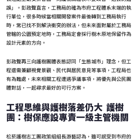
誤」。彭政聲直言，工務局的確為市府工程體系末端的執
行單位，很多時候當相關開發案件最後轉到工務局執行
時，常已找不到解決衝突的辦法，但未來面對屬於工務局
管轄的公園預定地時，工務局定會採行樹木原地保留作為
設計元素的方向。
彭政聲再三向護樹團體表態認同「生態城市」理念，但工
程還需兼顧視覺景觀、民代與居民意見等事項，工程局也
有為難處，未來相關工程遭遇爭議事項，將優先與公民團
體對話，一起尋求最好的可行方案。
工程思維與護樹落差仍大  護樹
團：樹保應設專責一級主管機關
松菸護樹志工團政策組組長游藝認為，雖可感受到市府的