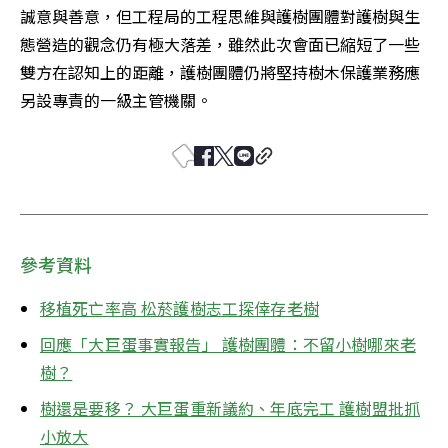
誠意與善意，但工程局的工程思維與護樹團體對護樹與生
態營造的觀念仍有極大落差，雖然此次會面已縮短了一些
雙方在認知上的距離，護樹團體仍將堅持樹木保護業務應
另設專責的一級主管機關。
參考資料
移植死亡率高 松菸護樹志工探倖存老樹
回應「大巨蛋事實報告」 護樹團體：不留小樹哪來老
樹？
樹還是要移？ 大巨蛋重新議約、年底完工 護樹盟批抓
小放大