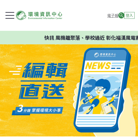
電子報
登入
快訊
風機離聚落、學校過近 彰化福漢風電案