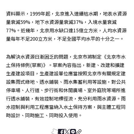
資料顯示，1999年起，北京進入連續枯水期，地表水資源
量衰減59%，地下水資源量衰減37%，入境水量衰減
77%。近幾年，北京用水缺口達15億立方米，人均水資源
量每年不足200立方米，不足全國平均水平的十分之一。
為解決水資源日漸困乏的問題，北京市將制定《北京市水
土保持條例(草案)》。草案內容指出，新建、改建和擴建
生產建設項目，生產建設單位應當按照北京市有關規定建
設集雨式綠地、透水鋪裝、雨水集蓄利用等設施，對公共
停車場、人行道、步行街和休閒廣場、室外庭院等場所進
行透水鋪裝，有效控制地標徑流，充分利用雨水資源。雨
水控制與利用工程應當納入水土保持方案，與主體工程同
時設計、同時施工、同時投入使用。