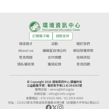
訂閱電子報
捐款支持
環境徵才
活動
關於我們
About us
編輯室自律公約
網站授權條款
常見問題
合作媒體
投稿須知
隱私權政策
獲獎紀錄
意見回饋
© Copyright 2026 環境資訊中心 版權所有
公益勸募字號：
衛部救字第1141364365號
服務信箱：
service@tnf.org.tw
投稿信箱：
infor@e-info.org.tw
客服電話：070-10101-666／02-2910-6000
地址：231023新北市新店區民權路48號3樓（近捷運大坪林站1號出口）