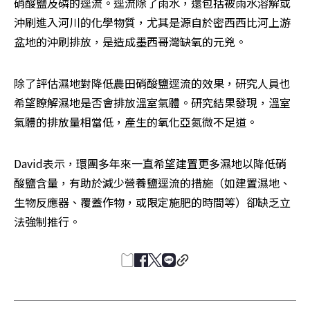
硝酸鹽及磷的逕流。逕流除了雨水，還包括被雨水溶解或
沖刷進入河川的化學物質，尤其是源自於密西西比河上游
盆地的沖刷排放，是造成墨西哥灣缺氧的元兇。
除了評估濕地對降低農田硝酸鹽逕流的效果，研究人員也
希望瞭解濕地是否會排放溫室氣體。研究結果發現，溫室
氣體的排放量相當低，產生的氧化亞氮微不足道。
David表示，環團多年來一直希望建置更多濕地以降低硝
酸鹽含量，有助於減少營養鹽逕流的措施（如建置濕地、
生物反應器、覆蓋作物，或限定施肥的時間等）卻缺乏立
法強制推行。