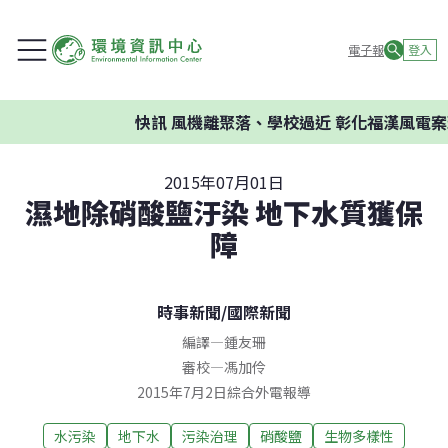
電子報
登入
快訊
風機離聚落、學校過近 彰化福漢風電案
2015年07月01日
濕地除硝酸鹽汙染 地下水質獲保
障
時事新聞
/
國際新聞
編譯
—
鍾友珊
審校
—
馮加伶
2015年7月2日綜合外電報導
水污染
地下水
污染治理
硝酸鹽
生物多樣性