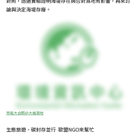
對照，透過實驗證明海堤存在與否對濕地有影響，再來討
論與決定海堤存廢。
芳苑大合照@大城濕地
生態旅遊、碳封存並行  歐盟NGO來幫忙