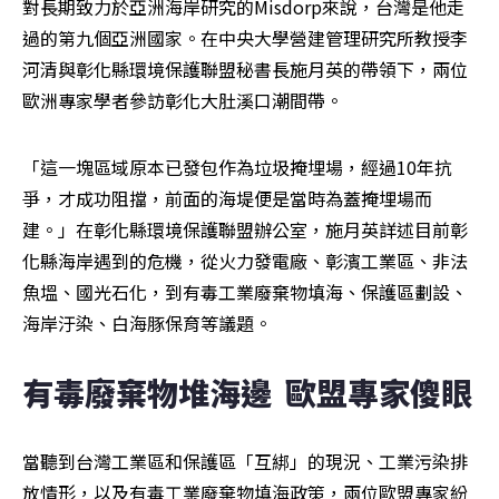
對長期致力於亞洲海岸研究的Misdorp來說，台灣是他走
過的第九個亞洲國家。在中央大學營建管理研究所教授李
河清與彰化縣環境保護聯盟秘書長施月英的帶領下，兩位
歐洲專家學者參訪彰化大肚溪口潮間帶。
「這一塊區域原本已發包作為垃圾掩埋場，經過10年抗
爭，才成功阻擋，前面的海堤便是當時為蓋掩埋場而
建。」在彰化縣環境保護聯盟辦公室，施月英詳述目前彰
化縣海岸遇到的危機，從火力發電廠、彰濱工業區、非法
魚塭、國光石化，到有毒工業廢棄物填海、保護區劃設、
海岸汙染、白海豚保育等議題。
有毒廢棄物堆海邊  歐盟專家傻眼
當聽到台灣工業區和保護區「互綁」的現況、工業污染排
放情形，以及有毒工業廢棄物填海政策，兩位歐盟專家紛