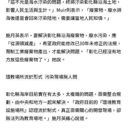
「這不光是海水汙染的問題，終將汙染彰化縣沿海土地，
影響人民生活與生計。」Muir則表示，「廢棄物、廢水排
海後還是會回來汙染陸地，需要讓當地人民知情。」
施月英表示，要解決彰化縣沿海廢棄物、廢水污染，應
「從源頭減產」，希望政府能修改已30年未修正的法規，
限制工業廢棄物產出，才能解決問題。「彰化已經沒有地
方放這些廢棄物了。」她說。
環教場所流於形式  污染現場無人問
彰化縣海岸目前實在有太多、太複雜的問題，亟需整合規
劃，由中央和地方一起來解決。「政府目前的『環境教育
設施場所』認證流於制式，真正亟需關心的開發現場，卻
無法列為教育場地。」施月英痛心說道。