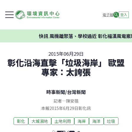
電子報
登入
快訊
風機離聚落、學校過近 彰化福漢風電案環
2015年06月29日
彰化沿海直擊「垃圾海岸」 歐盟
專家：太誇張
時事新聞
/
台灣新聞
記者
—
陳安蓓
本報2015年6月29日彰化訊
彰化
大城濕地
土地利用
海岸
海洋
垃圾