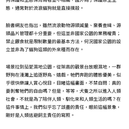
態，通常對於流浪貓狗就是直接撲殺。
臉書網友也指出，雖然流浪動物源頭減量、棄養查緝、源
頭晶片管理都十分重要，但這並非國家公園的業務權責；
禁止餵食就是限制數量的最基本方法，何況國家公園的設
立並非為了貓狗這類的外來種而存在。
場景拉到茄萣濕地公園，從架高的觀景台放眼濕地，一群
野狗在淺灘上追逐野鳥、嬉戲，牠們奔跑的體態優美，似
乎很快樂讓人賞心悅目，目睹這幅畫面，不禁自問：真的
要剝奪牠們的自由嗎？但是，等等，犬隻之所以進入人類
社會，不就是為了陪伴人類、馴化來和人類生活的嗎？在
這件事情上，我們似乎忘了該盡的責任，眼前這幅景象，
剛好是人類逃避飼主責任的寫照。