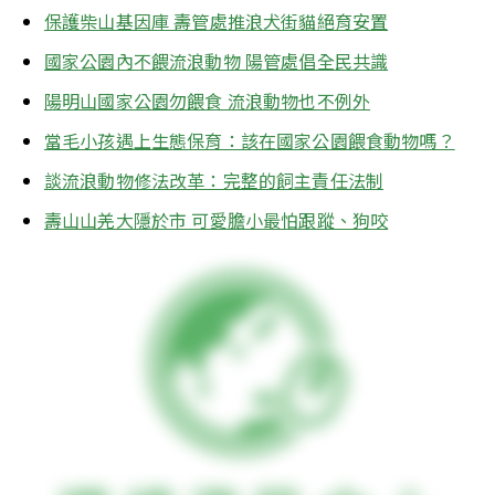
保護柴山基因庫 壽管處推浪犬街貓絕育安置
國家公園內不餵流浪動物 陽管處倡全民共識
陽明山國家公園勿餵食 流浪動物也不例外
當毛小孩遇上生態保育：該在國家公園餵食動物嗎？
談流浪動物修法改革：完整的飼主責任法制
壽山山羌大隱於市 可愛膽小最怕跟蹤、狗咬