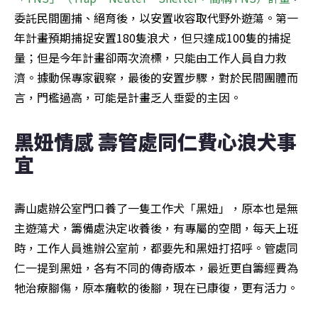
委託民間圍捕、絕育後，以安置收容取代野外遊蕩。第一
年計畫預期捕捉安置180隻浪犬，但只達成100隻的捕捉
量；但是今年計畫卻兩次流標，只能由工作人員自力救
濟。據動保專家觀察，最後的安置步驟，對於民間團體而
言，門檻過高，可能是計畫乏人垂愛的主因。
黑妞情感 壽管處同仁費心浪犬事
宜
壽山處辦公室門口養了一隻工作犬「黑妞」，原本也是無
主遊蕩犬，籌備處決定收養後，有專屬的空間，每天上班
時，工作人員進辦公室前，都要先和黑妞打招呼。管處同
仁一提到黑妞，各有不同的傳奇版本，最近更自籌經費為
牠治療腳傷，原本癱軟的後腳，現在已康復，更有活力。