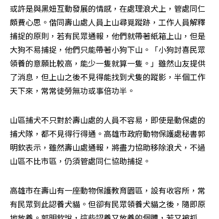
或許是與黑妞互動發展的情感，在處理浪犬上，管處同仁
頗費心思。偕同壽山處人員上山尋覓蹤跡，工作人員解釋
捕捉的原則，若有民眾通報，他們就帶著紙箱上山，但是
大狗不易捕捉，他們只能帶著小狗下山。「小狗討喜民眾
領養的意願比較高，能少一隻就算一隻。」雖然山友提供
了消息，但上山之後不見得能找到犬隻的蹤影，半個工作
天下來，常常徒勞無功或事倍功半。
山區捕犬不只對於壽山處的人員不容易，即使是動保處的
捕犬隊，都不見得行得通。高雄市政府動物保護處秘書郭
明欽表示，雖然壽山處通報，將盡力協助移除浪犬，不過
山區不比市區，仍須管處同仁協助捕捉。
高雄市在壽山有一座動物保護教育園區，設有收容所，常
有民眾到此認養犬貓。但卻有民眾領養犬貓之後，隨即原
地放養。郭明欽說，這些認養又放養的個體，若又被抓