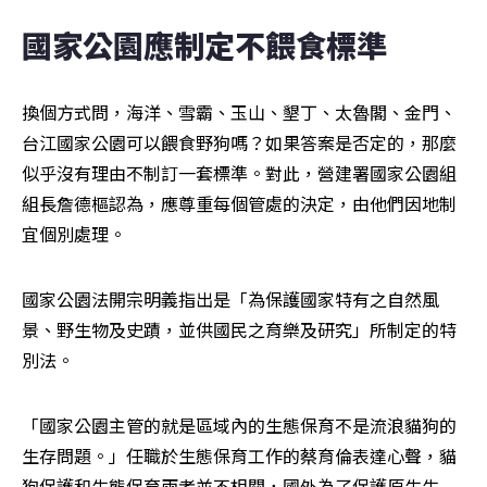
國家公園應制定不餵食標準
換個方式問，海洋、雪霸、玉山、墾丁、太魯閣、金門、
台江國家公園可以餵食野狗嗎？如果答案是否定的，那麼
似乎沒有理由不制訂一套標準。對此，營建署國家公園組
組長詹德樞認為，應尊重每個管處的決定，由他們因地制
宜個別處理。
國家公園法開宗明義指出是「為保護國家特有之自然風
景、野生物及史蹟，並供國民之育樂及研究」所制定的特
別法。
「國家公園主管的就是區域內的生態保育不是流浪貓狗的
生存問題。」任職於生態保育工作的蔡育倫表達心聲，貓
狗保護和生態保育兩者並不相關，國外為了保護原生生