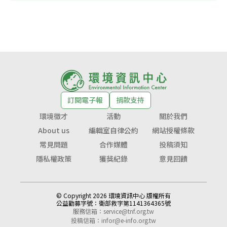
訂閱電子報
捐款支持
環境徵才
活動
關於我們
About us
編輯室自律公約
網站授權條款
常見問題
合作媒體
投稿須知
隱私權政策
獲獎紀錄
意見回饋
© Copyright 2026 環境資訊中心 版權所有
公益勸募字號：
衛部救字第1141364365號
服務信箱：
service@tnf.org.tw
投稿信箱：
infor@e-info.org.tw