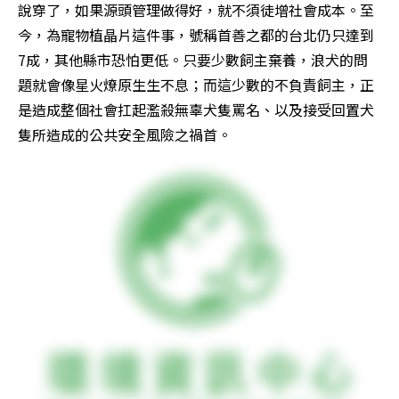
說穿了，如果源頭管理做得好，就不須徒增社會成本。至
今，為寵物植晶片這件事，號稱首善之都的台北仍只達到
7成，其他縣市恐怕更低。只要少數飼主棄養，浪犬的問
題就會像星火燎原生生不息；而這少數的不負責飼主，正
是造成整個社會扛起濫殺無辜犬隻罵名、以及接受回置犬
隻所造成的公共安全風險之禍首。