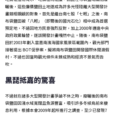
曬後，這些廉價鹽田土地遂成為許多光怪陸離大型開發計
畫競相覬覦的對象。首先是繼台南七股「七輕」之後，南
布袋鹽田被「八輕」（即爾後的國光石化）相中成為首選
預定地，不過因地方民意強烈反對，加上2000年適逢中央
政府政黨輪替，遂該開發計畫嘎然中止。隨後，南布袋鹽
田於2003年劃入雲嘉南濱海國家風景區範圍內，觀光部門
接著提出 BOT促參案，擬將南布袋鹽田開發國際休閒渡假
村，不過也因當時觀光條件未臻成熟和經濟不景氣而告
吹。
黑琵抵嘉的驚喜
不過就在諸多大型開發計畫爭論不休之時，廢曬後的南布
袋鹽田因淺水域寬闊且魚源豐富，吸引許多冬候鳥前來棲
息利用，根據本會2009年起所進行之調查，至少已發現7