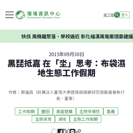
電子報
登入
快訊
風機離聚落、學校過近 彰化福漢風電案環委建議不應開發
2015年09月30日
黑琵抵嘉 在「坔」思考：布袋濕
地生態工作假期
作者：蔡福昌（財團法人臺灣大學建築與城鄉研究發展基會執行
長、董事）
工作假期
鹽田
黑面琵鷺
生物多樣性
嘉義
生態保育
濕地
生態工作假期