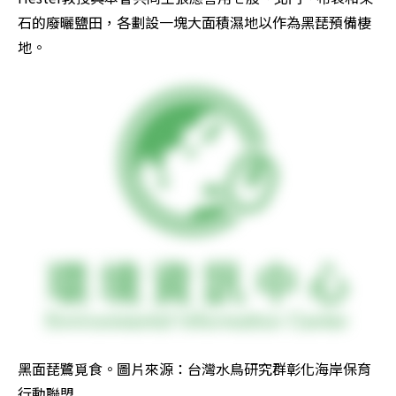
石的廢曬鹽田，各劃設一塊大面積濕地以作為黑琵預備棲
地。
黑面琵鷺覓食。圖片來源：台灣水鳥研究群彰化海岸保育
行動聯盟