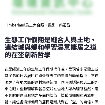
Timberland員工大合照。攝影：蔡福昌
生態工作假期是縫合人與土地、
連結城與鄉和學習濕意棲居之道
的在坔創新哲學
在歷經近三年的生態工作假期操作後，發現曾多是鹽工或
其子弟的社區居民在與外來志工的集體勞動過程中，不僅
喚醒了在地居民的鹽村集體記憶，同時也透過與志工的外
來之眼，重新理解與省思這片在當地人認為理所當然、毫
不起眼的鹽田濕地之多面向價值，這種城鄉間的跨域對
話，讓位處濱海偏鄉的居民逐漸找到在「坔」的自信，因