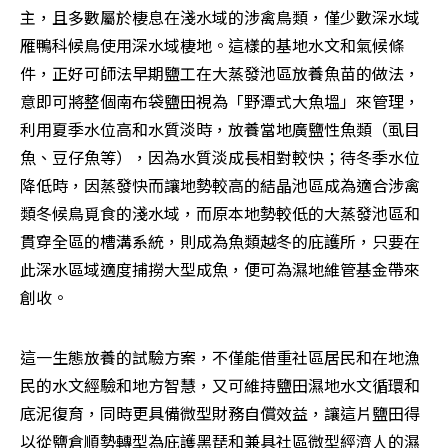
主，且多數屬於棲息在淺水域的涉禽鳥類，僅少數深水域
雁鴨科候鳥使用深水域棲地。這樣的基地水文和氣候條
件，正好可師法早期鹽工在大蒸發池區放養魚苗的做法，
意即可將整個南布袋鹽田視為「野潭式大魚塭」來管理，
利用夏季水位高和水質淡時，放養當地廣鹽性魚類（虱目
魚、豆仔魚等），因為水質淡成長相對較快；待冬季水位
降低時，因蒸發快而讓地勢較高的結晶池區成為適合涉禽
類冬候鳥覓食的淺水域，而原本地勢較低的大蒸發池區和
貫穿全區的槽溝系統，則成為魚類越冬的庇護所，只要在
此深水區域適度捕撈大型成魚，便可為濕地維管基金帶來
創收。
這一生態放養的試驗方案，不僅能借重社區居民和在地漁
民的水文經驗和地方智慧，又可維持鹽田濕地水文循環和
底泥復育，同時更具備微型財務自償效益，讓這片鹽田得
以從鹽倉順勢轉型為庇護黑琵和兼具社區微型經濟人的濕