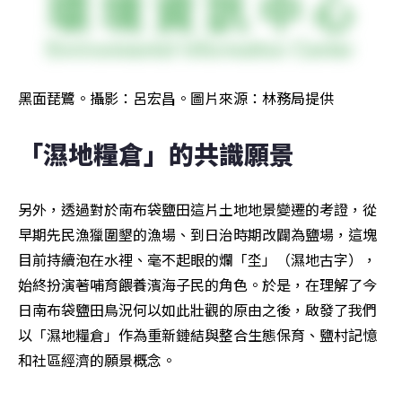
黑面琵鷺。攝影：呂宏昌。圖片來源：林務局提供
「濕地糧倉」的共識願景
另外，透過對於南布袋鹽田這片土地地景變遷的考證，從
早期先民漁獵圍墾的漁場、到日治時期改闢為鹽場，這塊
目前持續泡在水裡、毫不起眼的爛「坔」（濕地古字），
始終扮演著哺育餵養濱海子民的角色。於是，在理解了今
日南布袋鹽田鳥況何以如此壯觀的原由之後，啟發了我們
以「濕地糧倉」作為重新鏈結與整合生態保育、鹽村記憶
和社區經濟的願景概念。