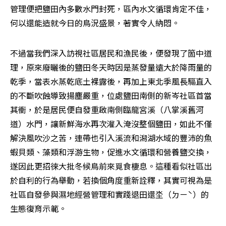
管理便把鹽田內多數水門封死，區內水文循環肯定不佳，
何以還能造就今日的鳥況盛景，著實令人納悶。
不過當我們深入訪視社區居民和漁民後，便發現了箇中道
理，原來廢曬後的鹽田冬天時因是蒸發量遠大於降雨量的
乾季，當表水蒸乾底土裸露後，再加上東北季風長驅直入
的不斷吹蝕導致揚塵嚴重，位處鹽田南側的新岑社區首當
其衝，於是居民便自發重啟南側臨龍宮溪（八掌溪舊河
道）水門，讓新鮮海水再次灌入淹沒整個鹽田，如此不僅
解決風吹沙之苦，連帶也引入溪流和潟湖水域的豐沛的魚
蝦貝類、藻類和浮游生物，促進水文循環和營養鹽交換，
遂因此更招徠大批冬候鳥前來覓食棲息。這種看似社區出
於自利的行為舉動，若換個角度重新詮釋，其實可視為是
社區自發參與濕地經營管理和實踐退田還坔（ㄉㄧˋ）的
生態復育示範。