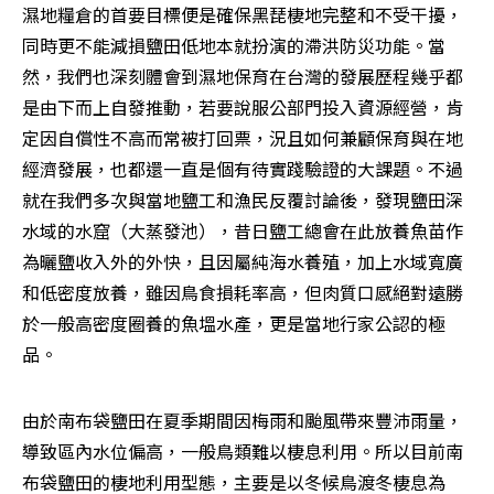
濕地糧倉的首要目標便是確保黑琵棲地完整和不受干擾，
同時更不能減損鹽田低地本就扮演的滯洪防災功能。當
然，我們也深刻體會到濕地保育在台灣的發展歷程幾乎都
是由下而上自發推動，若要說服公部門投入資源經營，肯
定因自償性不高而常被打回票，況且如何兼顧保育與在地
經濟發展，也都還一直是個有待實踐驗證的大課題。不過
就在我們多次與當地鹽工和漁民反覆討論後，發現鹽田深
水域的水窟（大蒸發池），昔日鹽工總會在此放養魚苗作
為曬鹽收入外的外快，且因屬純海水養殖，加上水域寬廣
和低密度放養，雖因鳥食損耗率高，但肉質口感絕對遠勝
於一般高密度圈養的魚塭水產，更是當地行家公認的極
品。
由於南布袋鹽田在夏季期間因梅雨和颱風帶來豐沛雨量，
導致區內水位偏高，一般鳥類難以棲息利用。所以目前南
布袋鹽田的棲地利用型態，主要是以冬候鳥渡冬棲息為