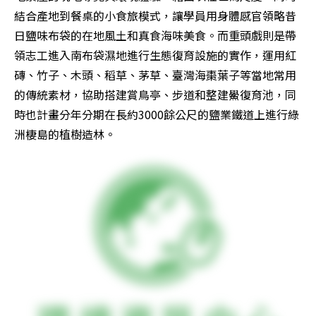
結合產地到餐桌的小食旅模式，讓學員用身體感官領略昔
日鹽味布袋的在地風土和真食海味美食。而重頭戲則是帶
領志工進入南布袋濕地進行生態復育設施的實作，運用紅
磚、竹子、木頭、稻草、茅草、臺灣海棗葉子等當地常用
的傳統素材，協助搭建賞鳥亭、步道和整建鱟復育池，同
時也計畫分年分期在長約3000餘公尺的鹽業鐵道上進行綠
洲棲島的植樹造林。