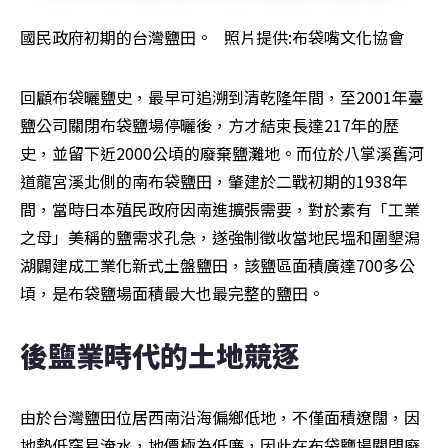
國民政府初期的台灣鹽田。   照片提供:布袋嘴文化協會
回顧布袋曬鹽史，最早可追溯到清乾隆年間，至2001年臺
鹽公司關閉布袋鹽場停曬後，方才結束長達217年的歷
史，並留下近2000公頃的廢棄鹽灘地。而位於八掌溪舊河
道龍宮溪北側的南布袋鹽田，肇建於二戰初期的1938年
間，當時日本殖民政府因南進擴張需要，對於素有「工業
之母」美稱的鹽需求孔急，遂強制徵收當地民塭和圍墾潟
湖闢建成工業化新式土盤鹽田，該鹽區面積廣達700多公
頃，是布袋鹽場面積最大也最完整的鹽田。
後鹽業時代的土地競逐
由於台灣鹽田位居西南沿海偏鄉低地，不僅面積遼闊，因
地勢低窪易淹水，地價極為低廉，因此在布袋鹽場關閉廢