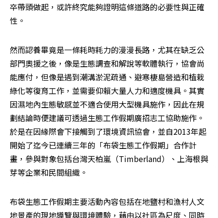
卒帶頭做起，或許終究能夠證明這條道路的必要性與正確
性。
然而認養畢竟是一條耗時耗力的漫漫長路，尤其在缺乏公
部門奧援之後，像是生態調查和解說等軟體執行，協會尚
能應付，但像是遇到潮溝淤泥疏通、避寒棲島營造和植栽
綠化等復育工作，並需要仰賴大量人力和適度機具。其實
因濕地內生態敏感並不適合使用大型機具施作，因此在規
劃結論時便建議可透過生態工作假期廣招志工協助施作。
於是在因緣際會下接觸到了環境資訊協會，並自2013年起
開始了迄今已連續三年的「布袋生態工作假期」合作計
畫，參與對象包括台灣天柏嵐（Timberland）、上海根與
芽等企業和民間組織。
布袋生態工作假期主要活動內容包括在地鹽村和漁村人文
地景產的現地導覽與環境體驗，藉由以社區為尺度、同時