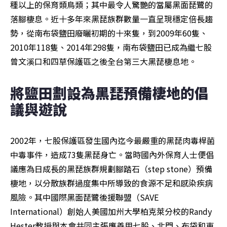
種以上的保育類鳥類；其中最令人驚艷的當屬黑面琵鷺的
落腳棲息。近十多年來黑琵族群數量一直呈現穩定倍長趨
勢，從南布袋鹽田廢曬初期的十來隻，到2009年60隻、
2010年118隻、2014年298隻，南布袋鹽田已成為繼七股
曾文溪口和四草保護區之後全台第三大黑琵棲息地。
將鹽田劃設為黑琵預備棲地的倡
議與遊說
2002年，七股保護區發生國內迄今最嚴重的黑琵肉毒桿菌
中毒事件，造成73隻黑琵身亡。當時國內外保育人士便倡
議應為日成長的黑琵族群規劃腳踏石（step stone）預備
棲地，以分散族群過度集中所導致的食源不足和感染疾病
風險。其中國際黑面琵鷺後援聯盟（SAVE 
International）創始人美國加州大學柏克萊分校的Randy 
Hester教授與本會共同主張應善用七股、北門、布袋和東