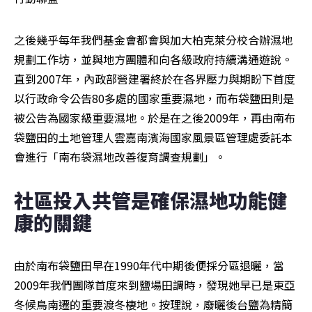
之後幾乎每年我們基金會都會與加大柏克萊分校合辦濕地
規劃工作坊，並與地方團體和向各級政府持續溝通遊說。
直到2007年，內政部營建署終於在各界壓力與期盼下首度
以行政命令公告80多處的國家重要濕地，而布袋鹽田則是
被公告為國家級重要濕地。於是在之後2009年，再由南布
袋鹽田的土地管理人雲嘉南濱海國家風景區管理處委託本
會進行「南布袋濕地改善復育調查規劃」。
社區投入共管是確保濕地功能健
康的關鍵
由於南布袋鹽田早在1990年代中期後便採分區退曬，當
2009年我們團隊首度來到鹽場田調時，發現她早已是東亞
冬候鳥南遷的重要渡冬棲地。按理說，廢曬後台鹽為精簡