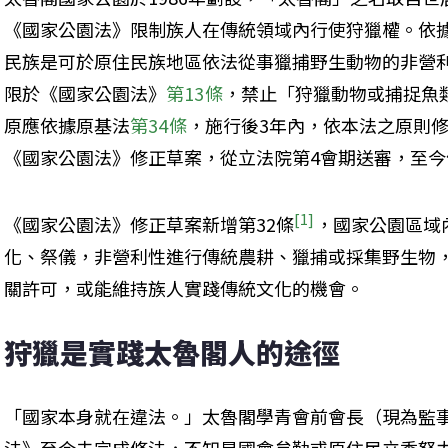
《國家公園法》限制族人在傳統領域內行使狩獵權。依
民族是可於原住民族地區依法從事獵捕野生動物的非營
限於《國家公園法》
第13條
，禁止「狩獵動物或捕捉魚類
原應依據原基法
第34條
，施行後3年內，依本法之原則
《國家公園法》修正草案，從立法院第4會期送審，至
[1]
《國家公園法》修正草案新增第32條
，國家公園區域
化、祭儀，非營利性進行傳統農耕、獵捕或採集野生物
關許可，或能維持族人實踐傳統文化的機會。
狩獵是實踐太魯閣人的途徑
「國家本身就在違法。」太魯閣學青會前會長（現為監事）Ci