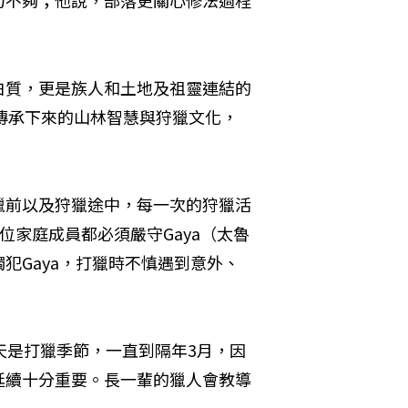
力不夠；他說，部落更關心修法過程
白質，更是族人和土地及祖靈連結的
祖先傳承下來的山林智慧與狩獵文化，
獵前以及狩獵途中，每一次的狩獵活
每位家庭成員都必須嚴守Gaya（太魯
犯Gaya，打獵時不慎遇到意外、
天是打獵季節，一直到隔年3月，因
延續十分重要。長一輩的獵人會教導