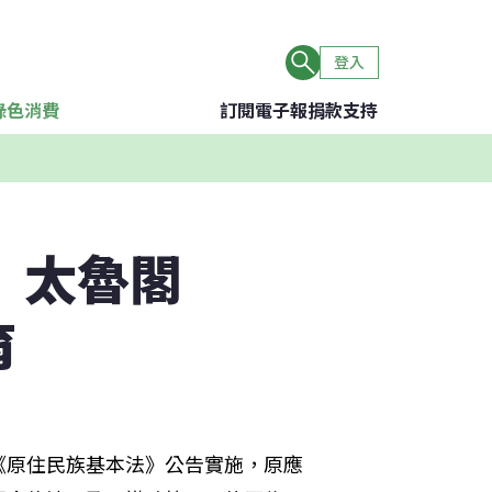
登入
綠色消費
訂閱電子報
捐款支持
 太魯閣
育
《原住民族基本法》公告實施，原應