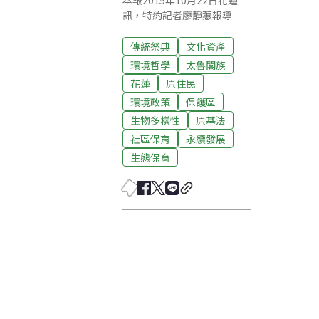
本報2015年10月22日花蓮
訊，特約記者廖靜蕙報導
傳統祭典
文化資產
環境哲學
太魯閣族
花蓮
原住民
環境政策
保護區
生物多樣性
原基法
社區保育
永續發展
生態保育