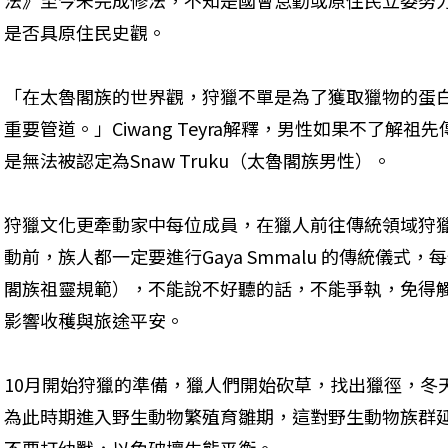
法》至今未完成修法，不知是國會怠勤或原住民立委努
是否具原住民史觀。
「在太魯閣族的世界觀，狩獵不單是為了獲取獵物的蛋
重要管道。」Ciwang Teyra解釋，男性如果不了解
是無法被認定為Snaw Truku（太魯閣族男性）。
狩獵文化更牽動家中每位成員，在獵人前往傳統領域狩
動前，族人都一定要進行Gaya Smmalu 的傳統儀式，
閣族祖靈規範），不能說不好聽的話，不能爭執，免得觸
影響收穫與旅途平安。
10月開始狩獵的準備，獵人們開始砍草，找出獵徑，冬
為此時期進入野生動物繁殖育雛期，這對野生動物族群