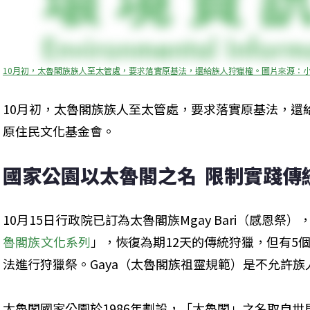
10月初，太魯閣族族人至太管處，要求落實原基法，還給族人狩獵權。圖片來源：
10月初，太魯閣族族人至太管處，要求落實原基法，還
原住民文化基金會。
國家公園以太魯閣之名  限制實踐傳
10月15日行政院已訂為太魯閣族Mgay Bari（感恩祭
魯閣族文化系列
」，恢復為期12天的傳統狩獵，但有5
法進行狩獵祭。Gaya（太魯閣族祖靈規範）是不允許
太魯閣國家公園於1986年劃設，「太魯閣」之名取自世居