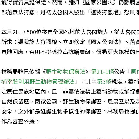
獲得實質具體保證。然而，諸如《國家公園法》仍靜躺
部落無法狩獵。月初太魯閣人發出「還我狩獵權」怒吼
本月2日，500位來自全國各地的太魯閣族人，從太魯
訴求：還我族人狩獵權、立即修定《國家公園法》、落實
具體回應，否則不排除拉高抗議層級、發動更大規模的
林務局雖已依據《
野生動物保育法
》
第21-1條
公告「
原
捕宰殺利用野生動物管理辦法
」，其中
第3條
規定，獵
定原住民族地區內，且「非屬依法禁止獵捕動物或捕捉
自然保留區、國家公園、野生動物保護區、風景區以及
安全，之外都是維護生物多樣性的保護區。林務局也提供
作為審查依據。