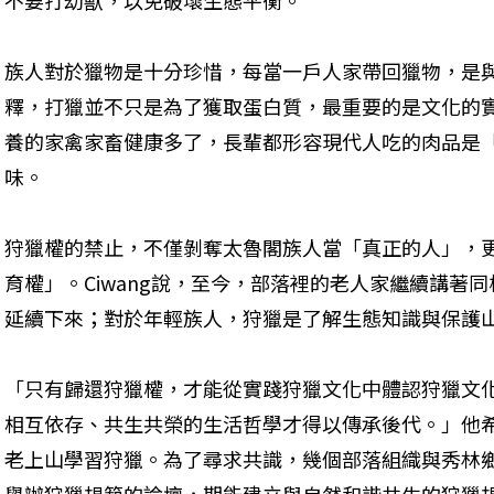
不要打幼獸，以免破壞生態平衡。
族人對於獵物是十分珍惜，每當一戶人家帶回獵物，是與部
釋，打獵並不只是為了獲取蛋白質，最重要的是文化的
養的家禽家畜健康多了，長輩都形容現代人吃的肉品是
味。
狩獵權的禁止，不僅剝奪太魯閣族人當「真正的人」，
育權」。Ciwang說，至今，部落裡的老人家繼續講著
延續下來；對於年輕族人，狩獵是了解生態知識與保護
「只有歸還狩獵權，才能從實踐狩獵文化中體認狩獵文化
相互依存、共生共榮的生活哲學才得以傳承後代。」他
老上山學習狩獵。為了尋求共識，幾個部落組織與秀林