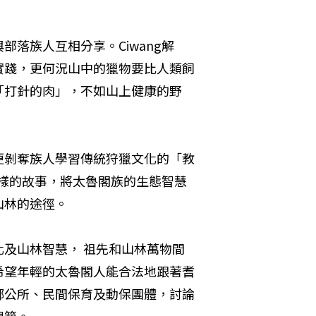
落族人互相分享。Ciwang解
實踐，更何況山中的獵物要比人類飼
「打針的肉」，不如山上健康的野
更剝奪族人學習傳統狩獵文化的「教
同樣的故事，將太魯閣族的生態智慧
山林的途徑。
及山林智慧， 祖先和山林萬物間
希望年輕的太魯閣人能合法地跟著耆
鄉公所、民間保育及動保團體，討論