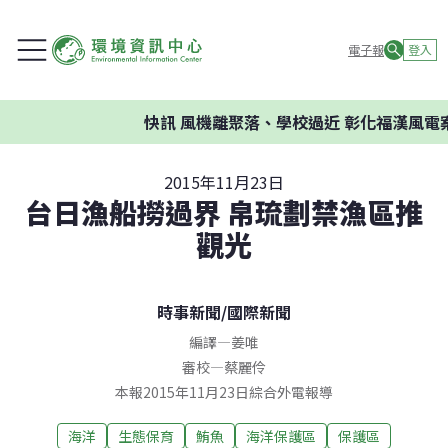
電子報
登入
快訊
風機離聚落、學校過近 彰化福漢風電案
2015年11月23日
台日漁船撈過界 帛琉劃禁漁區推
觀光
時事新聞
/
國際新聞
編譯
—
姜唯
審校
—
蔡麗伶
本報2015年11月23日綜合外電報導
海洋
生態保育
鮪魚
海洋保護區
保護區