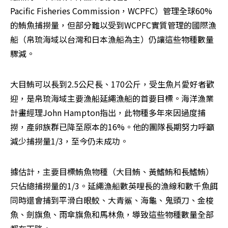
Pacific Fisheries Commission，WCPFC）管理全球60%
的鮪魚捕撈量，但部分難以受到WCPFC實質管理的國際漁
船（帛琉海域以台灣和日本漁船為主）仍讓這些物種數量
驟減。
大目鮪可以長到2.5公尺長、170公斤，受生魚片愛好者歡
迎，是帛琉海域主要漁船延繩漁船的首要目標。海洋漁業
計畫經理John Hampton指出，此物種多年來因過度捕
撈，產卵族群已降至原本的16%。他的團隊長期努力呼籲
減少捕撈量1/3，至今仍未成功。
據估計，主要目標鮪魚物種（大目鮪、黃鰭鮪和長鰭鮪）
只佔總捕撈量的1/3。延繩漁船數英哩長的漁線和數千魚餌
同時還會捕到平滑白眼鮫、大青鯊、海龜、鬼頭刀、金梭
魚、劍旗魚、雨傘旗魚和馬林魚，導致這些物種數量全部