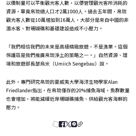
以價制量可以平衡觀光客人數，以便管理觀光客所消耗的
資源，畢竟帛琉總人口才2萬1000人。過去五年間，帛琉
觀光客人數從10萬增加到16萬人，大部分是來自中國的非
潛水客，對珊瑚礁和基礎建設造成不小壓力。
「我們相信我們的未來是高級精緻旅遊，不是漁業。這個
保護區是我們推廣帛琉淨土的策略之一。」自然資源、環
境和旅遊部長瑟烏米（Umiich Sengebau）說。
此外，專門研究帛琉的夏威夷大學海洋生物學家Alan 
Friedlander指出，在帛琉僅存的20%捕魚海域，魚群數量
也會增加，將能減緩近岸珊瑚礁捕魚、供給觀光客海鮮的
壓力。