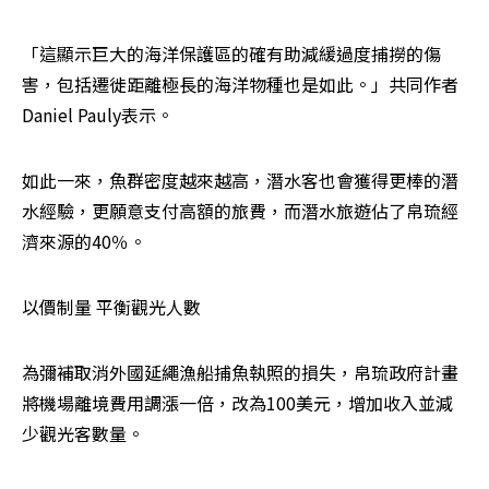
「這顯示巨大的海洋保護區的確有助減緩過度捕撈的傷
害，包括遷徙距離極長的海洋物種也是如此。」共同作者
Daniel Pauly表示。
如此一來，魚群密度越來越高，潛水客也會獲得更棒的潛
水經驗，更願意支付高額的旅費，而潛水旅遊佔了帛琉經
濟來源的40％。
以價制量 平衡觀光人數
為彌補取消外國延繩漁船捕魚執照的損失，帛琉政府計畫
將機場離境費用調漲一倍，改為100美元，增加收入並減
少觀光客數量。