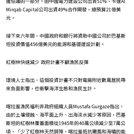
邊協議的一部分。由中國電力建設公司出資51%、卡達Al 
Mirqab Capital公司出資49%合作開發，總預算21億美
元。
接下來六年間，中國政府和銀行將資助中國公司於巴基斯
坦投資價值456億美元的能源和基礎建設計劃。
紅樹林快速減少 政府計畫不顧漁民反彈
環境人士指出，這個投資計畫不只對電廠附近數萬居民帶
來負面影響，也衝擊海洋生態和漁民生計。
喀拉蚩漁民福利非政府組織人員Mustafa Gurgaze指出，
由於土壤侵蝕、海平面上升、出海淡水減少等原因，巴基
斯坦的紅樹林覆蓋面積從1945年的40萬公頃減少至7萬公
頃，「少了紅樹林天然屏障，喀拉蚩抵抗颶風和海嘯的能