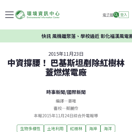
電子報
登入
快訊
風機離聚落、學校過近 彰化福漢風電案
2015年11月23日
中資撐腰！ 巴基斯坦剷除紅樹林
蓋燃煤電廠
時事新聞
/
國際新聞
編譯
—
姜唯
審校
—
蔡麗伶
本報2015年11月24日綜合外電報導
生物多樣性
土地利用
紅樹林
海岸
海洋