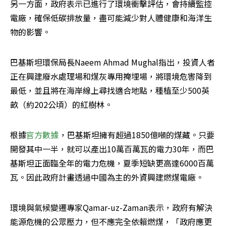
另一方面，政府表示已進行了環境衝擊評估，會持續監控
電廠，確保低碳排放量，盡可能減少對人體健康和海洋生
物的影響。
巴基斯坦環保局長Naeem Ahmad Mughal指出，投資人者
正在興建廢水處理場和煤灰專用掩埋場，將環境危害降到
最低，並且將在海岸線上尋找適合地點，種植至少500英
畝（約202公頃）的紅樹林。
根據
官方數據
，巴基斯坦擁有超過1850億噸的煤藏。只要
開發其中一半，就可以產出10萬百萬瓦的電力30年，而巴
基斯坦正面臨全年的電力危機，夏季短缺更高達6000百萬
瓦。因此政府計畫透過中國為主的外資興建燃煤電廠。
環境與氣候變遷專家Qamar-uz-Zaman表示，政府有解決
能源危機的公眾壓力，但不應完全依賴燃煤，「政府應更