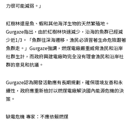
力很可能減弱。」
紅樹林還是魚、蝦和其他海洋生物的天然繁殖地。
Gurgaze指出，由於紅樹林快速減少，沿海的魚群已經減
少近1/3。「魚群往深海遷移，漁民必須冒著生命危險跟著
魚群走。」Gurgaze強調，燃煤電廠嚴重威脅漁民和沿岸
社群生計，而政府興建電廠時完全沒有理會漁民和沿岸社
群的意見和抗議。
Gurgaze認為開發活動應有長期規劃，確保環境友善和永
續性，政府應重新檢討以燃煤電廠解決國內能源危機的決
策。
缺電危機 專家：不應依賴燃煤