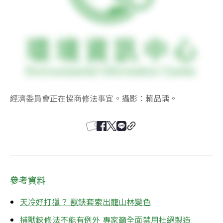
經濟委員會正在協商修法事宜。攝影：賴品瑀。
參考資料
天冷好打獵？ 獸鋏套索出籠山林變色
捕獸鋏修法不能有例外 專家籲全面禁用杜絕製造