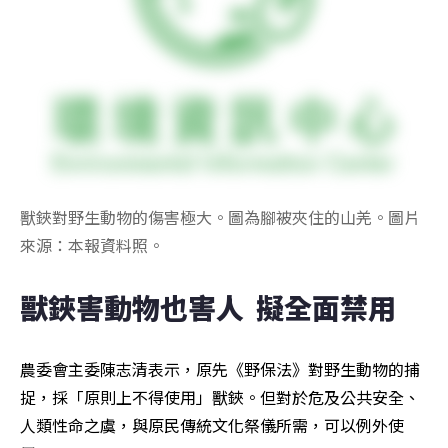
獸鋏對野生動物的傷害極大。圖為腳被夾住的山羌。圖片
來源：本報資料照。
獸鋏害動物也害人  擬全面禁用
農委會主委陳志清表示，原先《野保法》對野生動物的捕
捉，採「原則上不得使用」獸鋏。但對於危及公共安全、
人類性命之虞，與原民傳統文化祭儀所需，可以例外使