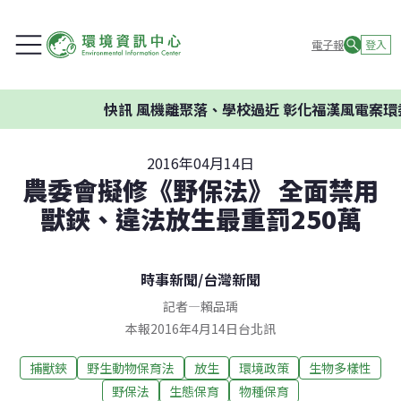
電子報
登入
快訊
風機離聚落、學校過近 彰化福漢風電案環委
2016年04月14日
農委會擬修《野保法》 全面禁用
獸鋏、違法放生最重罰250萬
時事新聞
/
台灣新聞
記者
—
賴品瑀
本報2016年4月14日台北訊
捕獸鋏
野生動物保育法
放生
環境政策
生物多樣性
野保法
生態保育
物種保育