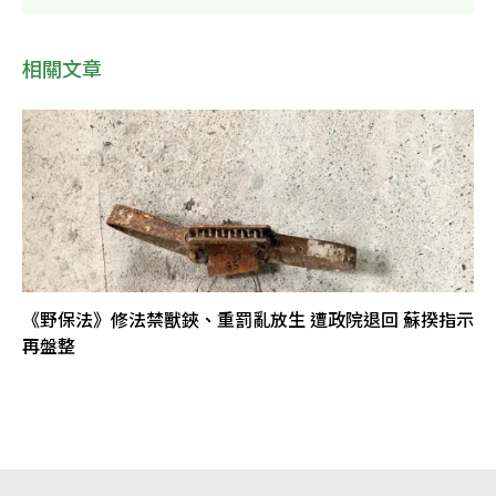
相關文章
《野保法》修法禁獸鋏、重罰亂放生 遭政院退回 蘇揆指示
再盤整