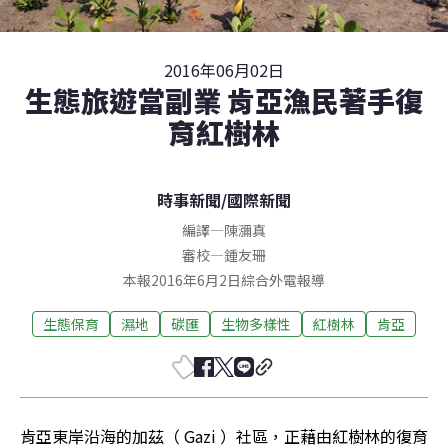
2016年06月02日
生態旅遊當副業 肯亞漁民著手復
育紅樹林
時事新聞
/
國際新聞
編譯
—
陳瀰真
審校
—
鍾友珊
本報2016年6月2日綜合外電報導
生態保育
濕地
碳匯
生物多樣性
紅樹林
肯亞
肯亞東岸沿海的加茲（ Gazi ）社區，正藉由紅樹林的復育