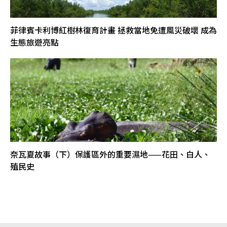
菲律賓卡利博紅樹林復育計畫 拯救當地免遭風災破壞 成為
生態旅遊亮點
奈瓦夏故事（下）保護區外的重要濕地——花田、白人、
殖民史