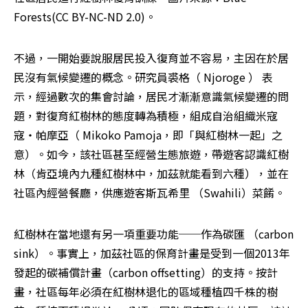
Forests(CC BY-NC-ND 2.0)。
不過，一開始要說服居民投入復育並不容易，主因在於居
民沒有氣候變遷的概念。研究員裘格（ Njoroge ） 表
示，經過數次的集會討論，居民才漸漸意識氣候變遷的問
題，對復育紅樹林的態度轉為積極，組成自治組織米寇
寇‧帕摩亞（ Mikoko Pamoja，即「與紅樹林一起」之
意）。如今，該社區甚至經營生態旅遊，帶遊客認識紅樹
林（肯亞境內九種紅樹林中，加茲就能看到六種），並在
社區內經營餐廳，供應遊客斯瓦希里 （Swahili）菜餚。
紅樹林在當地還有另一項重要功能──作為碳匯 （carbon 
sink）。事實上，加茲社區的保育計畫是受到一個2013年
發起的碳補償計畫（carbon offsetting）的支持。按計
畫，社區每年必須在紅樹林退化的區域種植四千株的樹