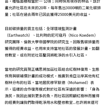
苗，種植面積相當於一 公頃；同時保育現存的林區。該計
畫允許社區在未來的20年，每年售出3000噸的二氧化碳排
量；社區在過去兩年已因此獲得25000美元的收益。
目前碳排量的買主包括：全球環境監測計畫
（Earthwatch）、比利時的尼可寇丹（Nico Koedem） 
研究團隊、倫敦大學帝國學院的研究生。因販售碳排量而
獲得的經費收益，也用來支持當地社區的發展計畫，如翻
修教室，或在附近社區鑿洞將乾淨的水引入社區。
當地的研究員現正構思將加茲社區結合紅樹林復育、生態
保育與碳補償計畫的成功模式，推廣到肯亞沿岸其他有紅
樹林分布的社區。當地居民穆罕默德（Mohamed）表
示，這樣的合作復育模式對於社區有深遠的影響：「身為
漁民，我因此捕到更多的魚。而社區因照顧紅樹林而獲得
的經費則讓我們取得乾淨用水和整修教室...也許將來還可