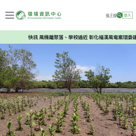
電子報
登入
快訊
風機離聚落、學校過近 彰化福漢風電案環委建議