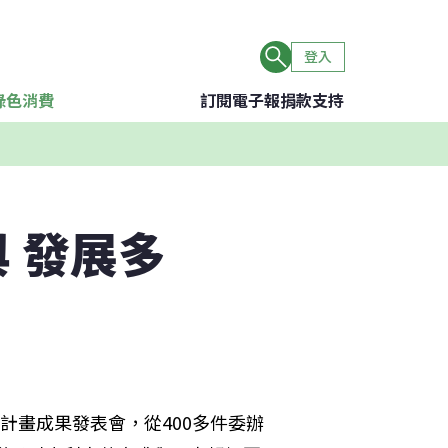
登入
綠色消費
訂閱電子報
捐款支持
 發展多
辦計畫成果發表會，從400多件委辦