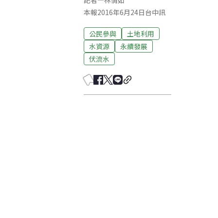
記者
—
林倩如
本報2016年6月24日台中訊
公民參與
土地利用
水資源
永續發展
伏流水