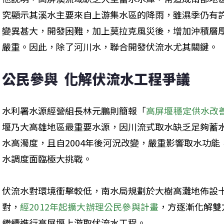
究顯示其溪水主要來自上游集水區的降雨，雖濕季仍有
變異甚大，開發困難，加上莫拉克風災後，增加沖積層
嚴重。因此，除了河川水，聯合開發伏流水尤其關鍵。
公民參與  化解伏流水工程爭議
水利署水源經營組長林元鵬則簡報「
高屏堰穩定供水改
堰乃大高雄地區最重要水源，因川流式取水缺乏足夠蓄
水高濁度，且自2004年後河況改變，嚴重影響取水功
水調度面臨極大挑戰。
伏流水對環境衝擊較低，南水局規劃於大樹高灘地佈設
對，
經2012年起擴大辦理公民參與計畫
，方逐漸化解雙
繼續進行高屏堰上游取伏流水工程。