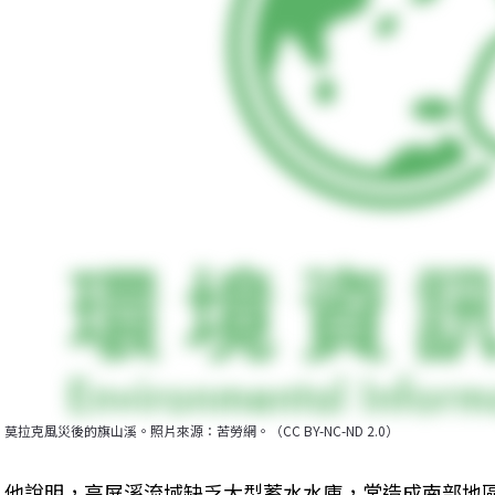
莫拉克風災後的旗山溪。照片來源：苦勞網。（CC BY-NC-ND 2.0）
他說明，高屏溪流域缺乏大型蓄水水庫，常造成南部地