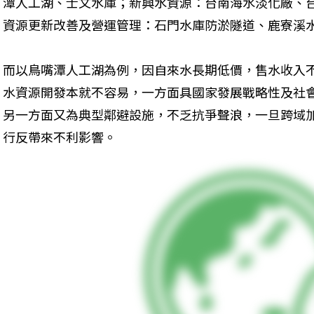
潭人工湖、士文水庫；新興水資源：台南海水淡化廠、
資源更新改善及營運管理：石門水庫防淤隧道、鹿寮溪
而以鳥嘴潭人工湖為例，因自來水長期低價，售水收入
水資源開發本就不容易，一方面具國家發展戰略性及社
另一方面又為典型鄰避設施，不乏抗爭聲浪，一旦跨域
行反帶來不利影響。