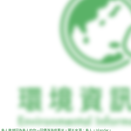
島人邀請同為島人的你一同優游海底風光。圖片來源：島人。Islander。