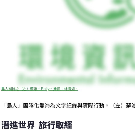
島人團隊之（左）蘇淮、Polly。攝影：林倩如。
「島人」團隊化愛海為文字紀錄與實際行動。（左）蘇淮、
潛進世界  旅行取經