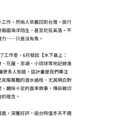
外工作，然兩人依舊回到台灣。旅行
對島國海洋陌生，甚至貶低奚落。不
潛力——只是沒有魚。
了工作室，6月發起【水下島上：
東、花蓮、澎湖、小琉球等地記錄漁
事讓更多人知道，這計畫是我們專注
己克服萬難的潛水過程，尤其明白對
茂、趣味十足的直率敘事，傳染親切
育的理念。
畫面，深獲好評。返台時值冬天不適