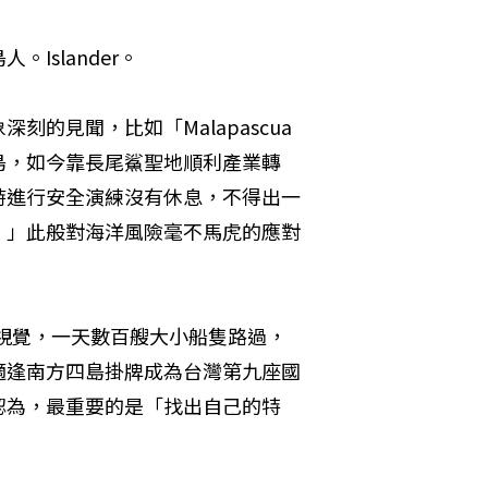
Islander。
的見聞，比如「Malapascua
島，如今靠長尾鯊聖地順利產業轉
時進行安全演練沒有休息，不得出一
。」此般對海洋風險毫不馬虎的應對
的視覺，一天數百艘大小船隻路過，
適逢南方四島掛牌成為台灣第九座國
認為，最重要的是「找出自己的特