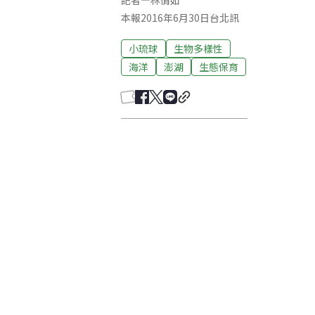
記者
—
林倩如
本報2016年6月30日台北訊
小琉球
生物多樣性
海洋
澎湖
生態保育