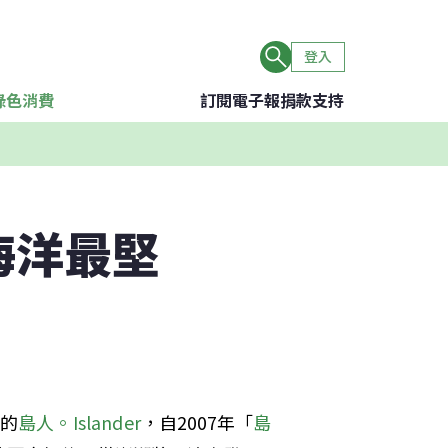
登入
綠色消費
訂閱電子報
捐款支持
海洋最堅
腳的
島人。Islander
，自2007年「
島