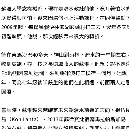
蘇淮大學念機械系，現在是潛水教練的他，竟有著怕水
底覺得很可怕，後來因選修水上活動課程，在同伴鼓勵
2009年起，每逢暑假便往澎湖岐頭村打工去，翌年冬
初階執照，他說，那次經驗帶來很大的轉折。
待在東馬沙巴40多天，神山到雨林，潛水約一星期左右
歡到處跑，靠一技之長賺取收入的蘇淮，他想：說不定
Polly則因感到迷惘，來到將軍澳打工換宿一個月，她說
年，同為七年級後半段生的他們在此相遇，前面兩人走
闖蕩。
當兵時，蘇淮越來越確定未來朝潛水前進的志向，退伍後
島（Koh Lanta）、2013年菲律賓北宿霧馬拉帕斯加島（
為沒有錢，都是循在台灣存好機票錢、到國外待上幾個