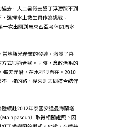
的過去。大二暑假去墾丁浮潛踩不到
下，選擇水上救生員作為挑戰。
天第一次出國到馬來西亞考休閒潛水
。當地觀光產業的發達，激發了喜
這方式很適合我。同時，念政治系的
，每天浮潛，在水裡很自在。2010
著不一樣的路，後來則志同道合結伴
陸續赴2012年泰國安達曼海蘭塔
Malapascua）取得相關證照。因
月打工換證照的模式。他說，在這些