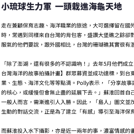
小琉球生力軍  一頭栽進海龜天地
走在兼顧保育志趣、海洋職業的旅途，大可選擇留在國
時，常遇到同樣來自台灣的背包客，盛讚大堡礁之餘卻
服氣的他們要說，跟外國相比，台灣的珊瑚礁其實很有
「除了澎湖，還有很多的不認識吶！」去年5月他們成立
台灣海洋的故事拍攝計畫】群眾募資並成功達標，到台
業、生態、海洋文化等等點滴。Polly表示，「分享故
的核心，或緩慢但會無止盡的延展下去。」蘇淮回首自
一般人而言，需漸進引人入勝。因此，「島人」圖文並
生動的對話交流，正是為了建立「有感」導引至海洋保
而蘇淮投入水下攝影，亦是近一兩年的事，濃富情感的