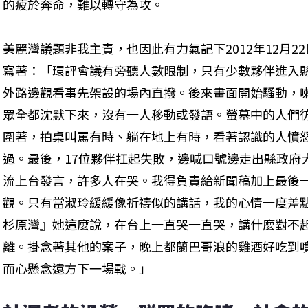
的疲於奔命，難以轉守為攻。
美麗灣議題非我主責，也因此有力氣記下2012年12月
寫著：「環評會議有旁聽人數限制，只有少數夥伴進入
外路邊觀看事先架設的場內直撥。後來畫面開始騷動，
眾全都沈默下來，沒有一人移動或發語。螢幕中的人們
圍著，拍桌叫罵有時、躺在地上有時，看著認識的人憤
過。最後，17位夥伴扛起失敗，邊喊口號邊走出縣政府
流上台發言，許多人在哭。我得負責給新聞稿加上最後
觀。只有當淑玲緩緩像祈禱似的講話，我的心情一度差
杉原灣』她這麼說，在台上一直哭一直哭，講什麼對不
離。掛念著其他的案子，晚上都蘭巴哥浪的雞酒好吃到
而心懸念遠方下一場戰。」