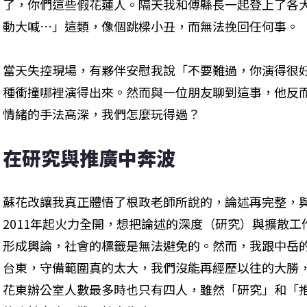
了，你們這些假花蓮人。隔天我和傅縣長一起登上了各
動大喊…」這類，像個跳樑小丑，而無法挽回任何事。
當天失控現場，有夥伴安慰我說「不要難過，你演得很
種衝撞哪裡演得出來。然而與一位朋友聊到這事，他反
情緒的手法高深，我們怎麼玩得過？
在研究與推廣中奔波
蘇花改讓我真正體悟了根政老師所說的，論述再完整，
2011年起火力全開，想把論述的深度（研究）與擴散
形成輿論，社會的標籤是無法避免的。然而，我跟中岳
台東，守備範圍真的太大，我們沒能再經歷以往的大勝
花東辦公室人數最多時也只有四人，雖然「研究」和「