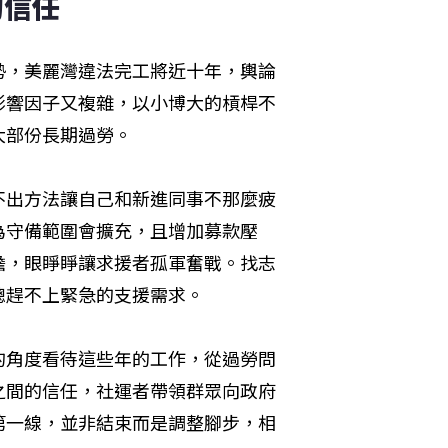
的信任
勢，美麗灣違法完工將近十年，輿論
影響因子又複雜，以小博大的槓桿不
大部份長期過勞。
不出方法讓自己和新進同事不那麼疲
為守備範圍會擴充，且增加募款壓
擔，眼睜睜讓求援者孤軍奮戰。找志
總趕不上緊急的支援需求。
的角度看待這些年的工作，從過勞問
之間的信任，社運者帶領群眾向政府
第一線，並非結束而是調整腳步，相