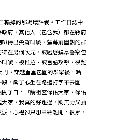
22日輸掉的那場環評戰。工作日誌中
縣政府，其他人（包含我）都在縣府
喇叭傳出尖聲叫喊，螢幕前圍觀的群
彷彿在另個次元，被層層鎮暴警察包
怒叫喊、被推拉、被言語攻擊，很難
大門，穿越重重包圍的群眾後，輪
一段，鐵了心坐在路邊打字不去圍
點開了口。『請祖靈保佑大家，保佑
起大家，我真的好難過，既無力又抽
噴淚，心裡卻只想早點離開。很累，