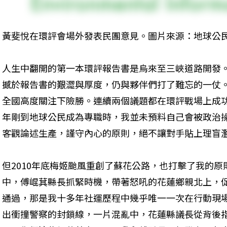
黃斐悅在環評會場外發表民團意見。圖片來源：地球公
人生中翻開的第一本環評報告書是烏來至三峽道路開發
撼於報告書的艱澀與厚度，仍與夥伴們打了難忘的一仗
全國高度關注下險勝。連續兩個議題都在環評戰場上成功
年剛到地球公民成為專職時，我並未預料自己會被政治
客觀論述生產，謹守內心的原則，絕不讓對手貼上理盲
但2010年底梅姬颱風重創了蘇花公路，也打擊了我的
中，傅崐萁縣長抓緊時機，帶著怒吼的花蓮鄉親北上，促
通過，那是我十多年社運歷程中幾乎唯一一次在行動現
出衝撞警察的封鎖線，一片混亂中，花蓮縣議長從背後