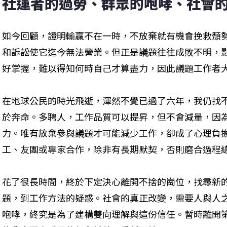
社運者的過勞、群眾的咆哮、社會
如今回顧，證明輸贏不在一時，不放棄就有機會挽救頹
和訴訟使它迄今無法營業。但正是議題往往成敗不明，
好掌握，難以得知何時自己才算盡力，因此議題工作者
在地球公民的時光飛逝，渾然不覺已過了六年，我仍找
於奔命。多聘人，工作品質可以提昇，但不會減量，因
力。唯有放棄參與議題才可能減少工作，卻成了心理負
工、友團或專家合作，除非有長期默契，否則磨合過程
花了很長時間，終於下定決心離開不捨的崗位，找尋新
題，到工作方法的疑惑。社會的真正改變，需要人與人
咆哮，終究是為了建構雙向理解與這份信任。暫時離開