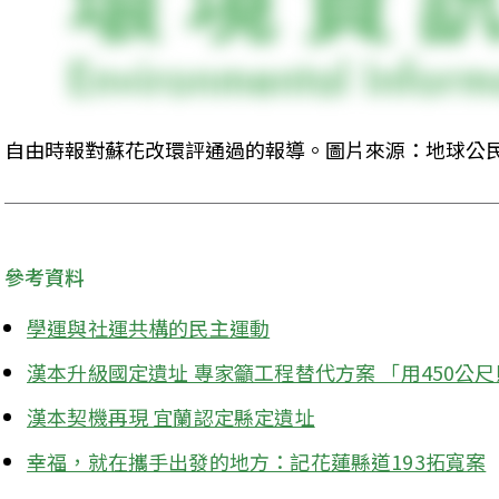
自由時報對蘇花改環評通過的報導。圖片來源：地球公
參考資料
學運與社運共構的民主運動
漢本升級國定遺址 專家籲工程替代方案 「用450公
漢本契機再現 宜蘭認定縣定遺址
幸福，就在攜手出發的地方：記花蓮縣道193拓寬案