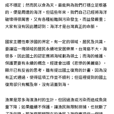
成不穩定；然而民以食為天，最能夠為我們打穩立足根基
的，便是周遭的海洋。但這些年來，我們自己已經將海洋
破壞得很厲害，又有各種船難與污染發生，而益發嚴重；
大家有沒有因此體認到：海洋才是台灣真正的命脈。
國家主體性牽涉國的界定，有一定的領域、居民及共識，
要讓這一塊領域的居民永續地安居樂業。台灣島不大，海
很多，因此國土的認定應將海域劃為領土；而海的維護、
保護更要有永續的概念。經建會出版《悲慘的美麗島》，
顯示已有反省的思考，雖有提出國土復育的計畫，因為沒
有正式通過，使得這項工作並不順利；但這裡提到的國土
復育卻只有觸及岸，沒有涵蓋到海。
漁業是眾多海濱漁村的生計，但因過漁或污染而造成魚貨
量下降；如果繼續不保護，讓漁民無限制撈捕，也就斷了
子孫的路。那怎麼照顧現在的漁民？政府應提供一個措