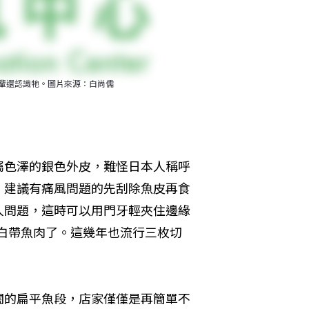
一輩還認識牠。圖片來源：白尚儒
屬色澤的銀色外皮，難怪日本人稱呼
，建議有痛風問題的先刮除魚皮再食
人問題，這時可以用門牙輕夾住邊緣
的白帶魚肉了。這幾年也流行三枚切
闊的扁平魚段，店家僅僅是再簡單不