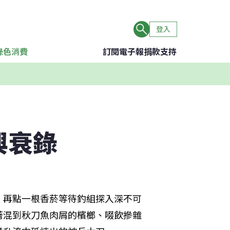
登入
綠色消費
訂閱電子報
捐款支持
興衰錄
，再點一根香菸等待釣組探入深不可
著混到秋刀魚肉屑的檳榔、啜飲摻雜