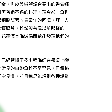
細緻，魚皮與椒鹽調合奏出的香氣纏
日再普遍不過的料理，現今卻一魚難
過網路試著收集童年的回憶，拜「人
漁獲照片，雖然沒有像以前那樣的
、花蓮漢本海域偶爾還能發現牠們的
。已經習慣了多少種海鮮在餐桌上變
上常見的白帶魚雖不至罕見，但價格
司空見慣，並且總是能想到各種說辭