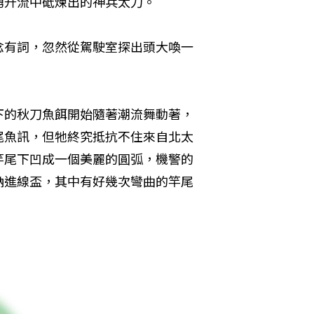
湧升流中砥煉出的神兵太刀。
念有詞，忽然從駕駛室探出頭大喚一
下的秋刀魚餌開始隨著潮流舞動著，
尾魚訊，但牠終究抵抗不住來自北太
竿尾下凹成一個美麗的圓弧，機警的
納進線盃，其中有好幾次彎曲的竿尾