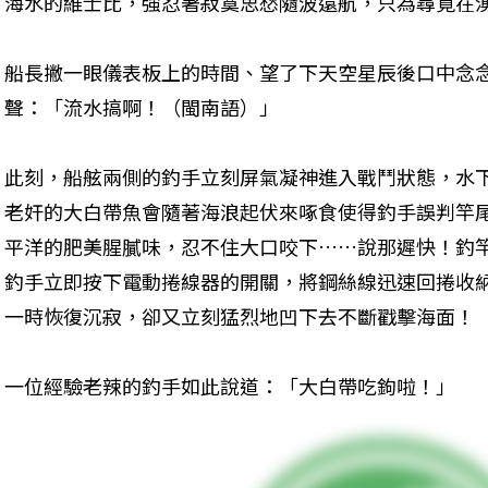
海水的維士比，強忍著寂寞思愁隨波遠航，只為尋覓在
船長撇一眼儀表板上的時間、望了下天空星辰後口中念
聲：「流水搞啊！（閩南語）」
此刻，船舷兩側的釣手立刻屏氣凝神進入戰鬥狀態，水
老奸的大白帶魚會隨著海浪起伏來啄食使得釣手誤判竿
平洋的肥美腥膩味，忍不住大口咬下……說那遲快！釣
釣手立即按下電動捲線器的開關，將鋼絲線迅速回捲收
一時恢復沉寂，卻又立刻猛烈地凹下去不斷戳擊海面！
一位經驗老辣的釣手如此說道：「大白帶吃鉤啦！」