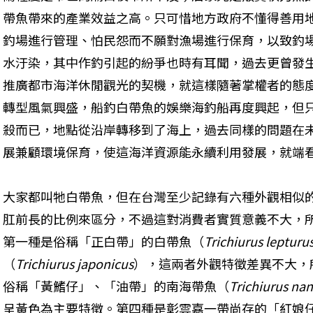
帶魚帶來的產業效益之高。只可惜地方政府不懂得善用
釣場進行管理、怕民怨而不願對漁場進行保育，以致釣
水汙染，其中作釣引起的紛爭也時有耳聞，過去更曾發
推廣都市海洋休閒觀光的契機，就這樣隨著掌權者的態
轉型風氣興盛，船釣白帶魚的娛樂海釣船再度興起，但
殺而已，地點從沿岸轉移到了海上，過去同樣的問題在
展兼顧環境保育，使這海洋資源能永續利用發展，就端
大家都叫牠白帶魚，但在台灣至少記錄有六種外觀相似
肛前長的比例來區分，不過這對消費者實質意義不大，所
第一種是俗稱「正白帶」的白帶魚（
Trichiurus lepturu
（
Trichiurus japonicus
），這兩者外觀特徵差異不大，
俗稱「黃鰭仔」、「油帶」的南海帶魚（
Trichiurus nan
呈黃色為主要特徵。第四種是彰雲嘉一帶尚存的「紅娘