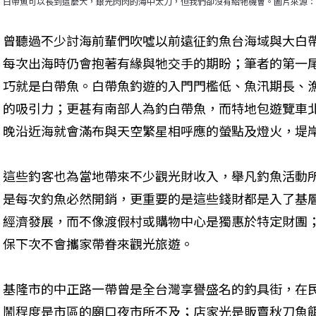
白帶魚可以長到這麼大，銀光閃閃的海中太刀，但我們卻沒有給牠機會。圖片來源：
曾聽過不少討海前輩們吹噓以前遠征釣魚台海域與大白
每次出海時仍會抱著有緣與牠交手的期盼；筆者的第一
巧就是白帶魚。白帶魚釣遊的入門門檻低、魚汛期長、
的吸引力；更甚有南部人為釣白帶魚，而特地包遊覽車
晚沿近海就會滿布與天空繁星相呼應的螢點及燈火，堤
這些釣客也為當地帶來不少觀光財收入，舉凡釣魚活動
是每次釣魚必然開銷，更重要的是這些錢財都是入了基
經濟發展，而不像渡假村或購物中心是獨惠於特定財團
保下次不會攜家帶眷來觀光旅遊。
基隆市的中正路一帶曾是全台灣享譽盛名的釣具街，在民
鬧程度是市區的廟口夜市所不及；店家光是販賣秋刀魚