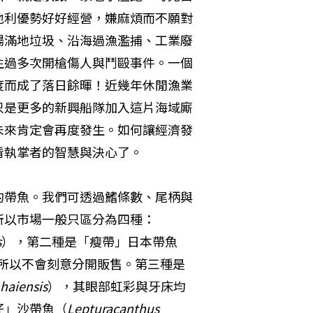
地利優勢好好經營，嫌麻煩而不願對
場滿地垃圾、沿海過漁濫捕、工業廢
生過多次開槍傷人與鬥毆事件。一個
度而成了落日餘暉！近幾年休閒漁業
只是更多的新興船隊加入這片海域廝
未來肯定會再度發生。如何讓經濟發
看執掌者的智慧與決心了。
的帶魚。我們可透過鰭條數、尾柄與
以市場一般只區分為四種：

s
），第二種是「瘦帶」日本帶魚
所以不會刻意分開販售。第三種是
haiensis
），其眼部虹彩與牙床均
仔」沙帶魚（
Lepturacanthus 