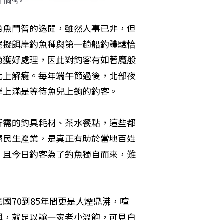
白尚儒。
帶魚鬥智的逸聞，雖然人事已非，但
尾擬餌岸釣魚種與第一趟船釣體驗恰
漁獲好處理，因此對釣客有如著魔般
北上解癮。每年端午節過後，北部夜
岸上滿是等待魚兒上鉤的釣客。
所需的釣具耗材、茶水餐點，這些都
層民生產業，是真正有助於當地百姓
；且今日釣客為了釣魚獨自而來，難
國70到85年間更是人煙鼎沸，喧
餌，就足以讓一家老小溫飽，可見白