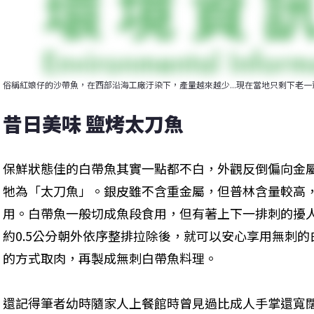
俗稱紅娘仔的沙帶魚，在西部沿海工廠汙染下，產量越來越少...現在當地只剩下老
昔日美味 鹽烤太刀魚
保鮮狀態佳的白帶魚其實一點都不白，外觀反倒偏向金
牠為「太刀魚」。銀皮雖不含重金屬，但普林含量較高
用。白帶魚一般切成魚段食用，但有著上下一排刺的擾
約0.5公分朝外依序整排拉除後，就可以安心享用無刺
的方式取肉，再製成無刺白帶魚料理。
還記得筆者幼時隨家人上餐館時曾見過比成人手掌還寬