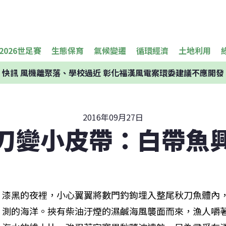
2026世足賽
生態保育
氣候變遷
循環經濟
土地利用
快訊
風機離聚落、學校過近 彰化福漢風電案環委建議不應開發
2016年09月27日
刀變小皮帶：白帶魚
漆黑的夜裡，小心翼翼將數門釣鉤埋入整尾秋刀魚體內
測的海洋。挾有柴油汙煙的濕鹹海風襲面而來，漁人嚼