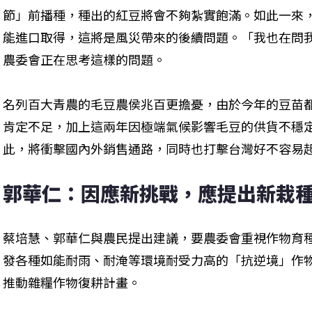
節」前播種，種出的紅豆將會不夠紮實飽滿。如此一來
能進口取得，這將是風災帶來的後續問題。「我也在問
農委會正在思考這樣的問題。
名列百大青農的毛豆農侯兆百更擔憂，由於今年的豆苗
肯定不足，加上這兩年因極端氣候影響毛豆的供貨不穩
此，將衝擊國內外銷售通路，同時也打擊台灣好不容易
郭華仁：因應新挑戰，應提出新栽
蔡培慧、郭華仁與農民提出建議，要農委會重視作物育
發各種如能耐雨、耐淹等環境耐受力高的「抗逆境」作
推動雜糧作物復耕計畫。