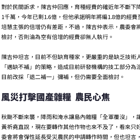
對於民間訴求，陳吉仲回應，育種經費的確近年不斷下降，
1千萬，今年已剩1.6億，但他承諾明年將編1.8億的經費
培慧主張的倍增仍有差距，不過，陳吉仲表示，農委會
檢討，否則淪為空有倍增的經費卻無人執行。
陳吉仲坦言，目前不但缺育種家，更嚴重的是缺乏技術
「遇缺不補」的策略，造成目前研發機構的技工部分為
目前改採「退二補一」彌補，但仍需要全面檢討。
風災打擊國產雜糧  農民心焦
秋颱不斷來襲，降雨和淹水讓島內雜糧「全軍覆沒」，
黃祈堯直說，現在要轉作其他作物也來不及了，看來只
委會將會彈性延長受災農民的申請轉作時間，但也坦言