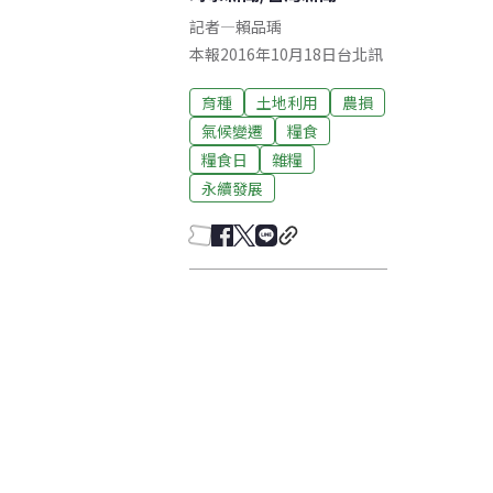
記者
—
賴品瑀
本報2016年10月18日台北訊
育種
土地利用
農損
氣候變遷
糧食
糧食日
雜糧
永續發展