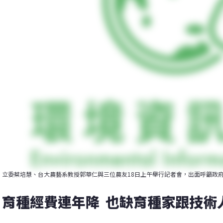
立委蔡培慧、台大農藝系教授郭華仁與三位農友18日上午舉行記者會，出面呼籲政
育種經費連年降  也缺育種家跟技術