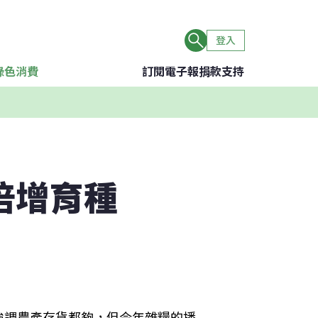
登入
綠色消費
訂閱電子報
捐款支持
倍增育種
強調農產存貨都夠，但今年雜糧的播