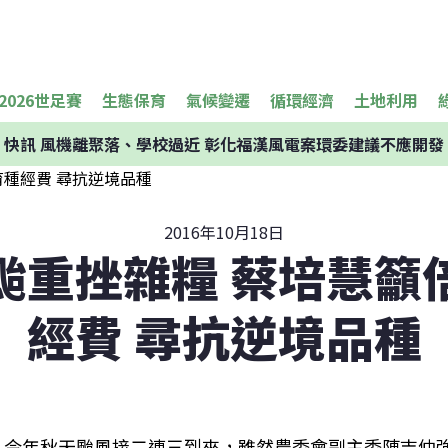
2026世足賽
生態保育
氣候變遷
循環經濟
土地利用
快訊
風機離聚落、學校過近 彰化福漢風電案環委建議不應開發
2016年10月18日
颱重挫雜糧 蔡培慧籲
經費 尋抗逆境品種
今年秋天颱風接二連三到來，雖然農委會副主委陳吉仲