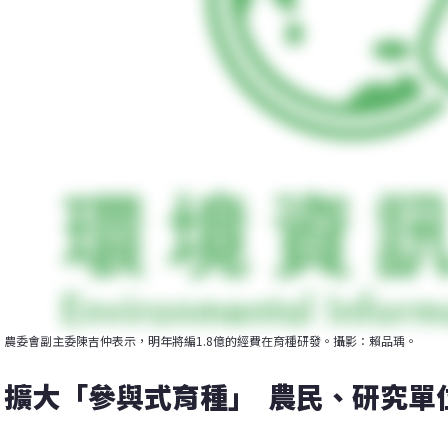
農委會副主委陳吉仲表示，明年將編1.8億的經費在育種研發。攝影：賴品瑀。
擴大「參與式育種」  農民、研究